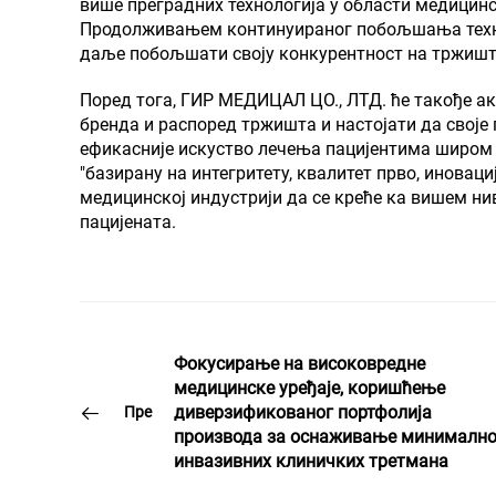
више преградних технологија у области медицин
Продолживањем континуираног побољшања технол
даље побољшати своју конкурентност на тржишт
Поред тога, ГИР МЕДИЦАЛ ЦО., ЛТД. ће такође а
бренда и распоред тржишта и настојати да своје 
ефикасније искуство лечења пацијентима широм 
"базирану на интегритету, квалитет прво, иноваци
медицинској индустрији да се креће ка вишем ни
пацијената.
Фокусирање на високовредне
медицинске уређаје, коришћење
диверзификованог портфолија
Пре
производа за оснаживање минималн
инвазивних клиничких третмана