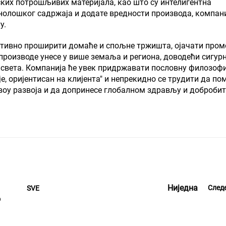
ских потрошљивих материјала, као што су интелигентна
ошког садржаја и додате вредности производа, компани
у.
ктивно проширити домаће и спољне тржишта, ојачати пром
производе унесе у више земаља и региона, доводећи сигурн
света. Компанија ће увек придржавати пословну филозофи
је, оријентисан на клијента" и непрекидно се трудити да по
воу развоја и да допринесе глобалном здрављу и доброби
Ниједна
След
SVE
о