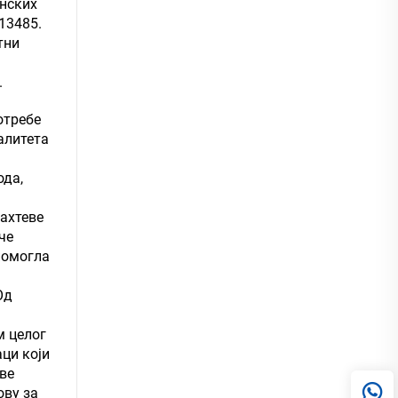
нских
13485.
тни
.
отребе
алитета
ода,
ахтеве
че
помогла
Од
м целог
ци који
ве
ову за