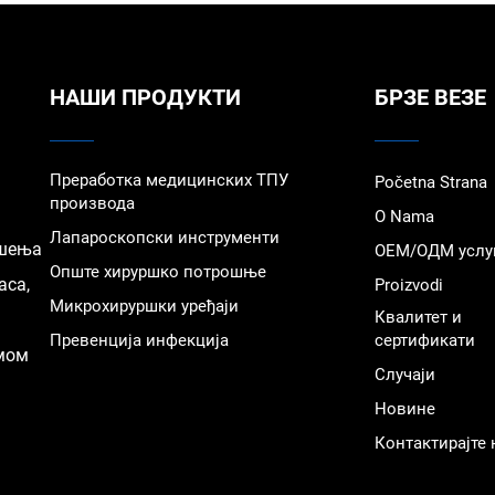
НАШИ ПРОДУКТИ
БРЗЕ ВЕЗЕ
Преработка медицинских ТПУ
Početna Strana
производа
O Nama
Лапароскопски инструменти
ешења
ОЕМ/ОДМ услу
Опште хируршко потрошње
аса,
Proizvodi
Микрохируршки уређаји
Квалитет и
Превенција инфекција
сертификати
емом
Случаји
Новине
Контактирајте 