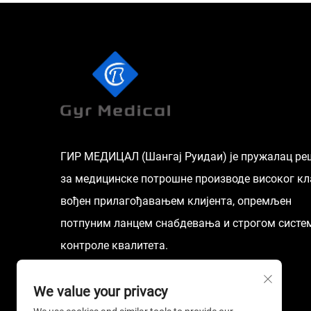
ГИР МЕДИЦАЛ (Шангај Руидаи) је пружалац р
за медицинске потрошне производе високог кл
вођен прилагођавањем клијента, опремљен
потпуним ланцем снабдевања и строгом сист
контроле квалитета.
We value your privacy