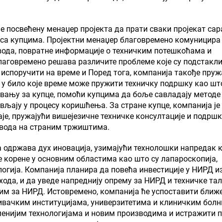
је посвећену менаџер пројекта да прати сваки пројекат са
са купцима. Пројектни менаџер благовремено комуницира
вода, повратне информације о техничким потешкоћама и
благовремено решава различите проблеме које су подстакли
 испоручити на време и Поред тога, компанија такође пруж
и у било које време може пружити техничку подршку као шт
авању за купце, помоћи купцима да боље савладају методе
вљају у процесу коришћења. За стране купце, компанија је
аје, пружајући вишејезичне техничке консултације и подрш
извода на страним тржиштима.
да одржава дух иновација, узимајући технолошки напредак 
е корене у основним областима као што су лапароскопија,
логија. Компанија планира да повећа инвестиције у НИРД и
ода, и да уведе напреднију опрему за НИРД и техничке тал
тим за НИРД. Истовремено, компанија ће успоставити ближ
вачким институцијама, универзитетима и клиничким болн
менијим технологијама и новим производима и истражити 