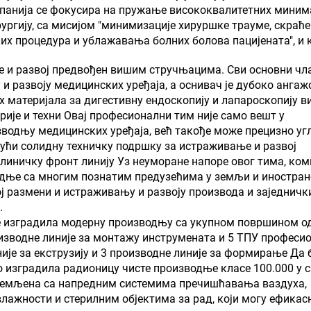
панија се фокусира на пружање висококвалитетних мини
ургију, са мисијом "минимизације хируршке трауме, скраћ
х процедура и ублажавања болних болова пацијената", и 
 и развој предвођен вишим стручњацима. Сви основни чл
и развоју медицинских уређаја, а оснивач је дубоко ангаж
 материјала за дигестивну ендоскопију и лапароскопију в
рије и техни Овај професионални тим није само вешт у
зводњу медицинских уређаја, већ такође може прецизно уг
ајући солидну техничку подршку за истраживање и развој
линичку фронт линију Уз неуморане напоре овог тима, ком
адње са многим познатим предузећима у земљи и иностран
ј размени и истраживању и развоју производа и заједничк
.
је изградила модерну производњу са укупном површином о
оизводне линије за монтажу инструмената и 5 ТПУ професи
ије за екструзију и 3 производне линије за формирање Да 
го изградила радионицу чисте производње класе 100.000 у 
ремљена са напредним системима пречишћавања ваздуха,
лажности и стерилним објектима за рад, који могу ефикас