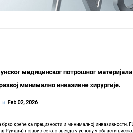
унског медицинског потрошног материјала,
развој минимално инвазивне хирургије.
Feb 02, 2026
е брзо креће ка прецизности и минималној инвазивности, Г
 Руидаи) појавио се као звезда у успону у области висок