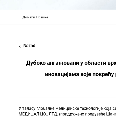
Домаћи
Новине
Nazad
Дубоко ангажовани у области врх
иновацијама које покрећу 
У таласу глобалне медицинске технологије која с
МЕДИЦАЛ ЦО., ЛТД. (придружено предузеће Шангај