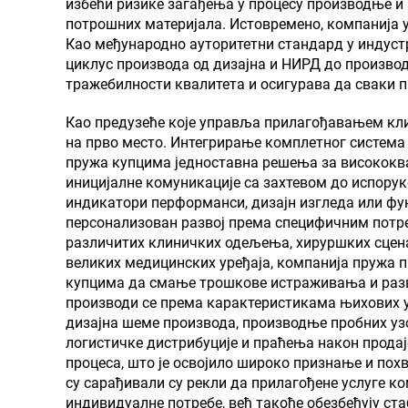
избећи ризике загађења у процесу производње 
потрошних материјала. Истовремено, компанија
Као међународно ауторитетни стандард у индустр
циклус производа од дизајна и НИРД до производ
тражебилности квалитета и осигурава да сваки п
Као предузеће које управља прилагођавањем кл
на прво место. Интегрирање комплетног система
пружа купцима једноставна решења за висококва
иницијалне комуникације са захтевом до испорук
индикатори перформанси, дизајн изгледа или ф
персонализован развој према специфичним потре
различитих клиничких одељења, хируршких сцена
великих медицинских уређаја, компанија пружа 
купцима да смање трошкове истраживања и разво
производи се према карактеристикама њихових 
дизајна шеме производа, производње пробних у
логистичке дистрибуције и праћења након продај
процеса, што је освојило широко признање и похв
су сарађивали су рекли да прилагођене услуге к
индивидуалне потребе, већ такође обезбеђују ст