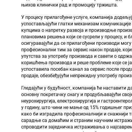
њихов клинички рад и промоцију тржишта.
У процесу прилагођене услуге, компанија додељу
успостављајући глатки механизам комуникације 
купцима о напретку развоја и производње произ
плановима решења који се сусрели у процесу, и 
осигуравајући да се прилагођени производи могу
професионални тим за сервис након продаје, кој
упутства за употребу производа и савети о одрж
коришћења производа и реше проблеме које се ја
успоставила посебан канал за сервис после прод
продаје, обезбеђујући непрекидну употребу про
Гледајући у будућност, компанија ће наставити 
основну покретачку снагу и продубљавајући свој
неурохирургија, електрохирургија и гастроентеро
у годину, што чини не мање од 15% годишњег прих
како би изградила професионалнији и снажнији 
сарадње са домаћим и страним научним истражи
спроводити заједничка истраживања о најсавре