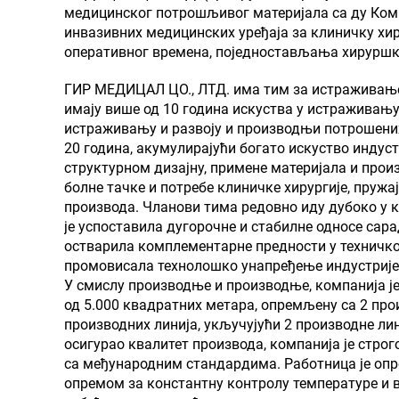
медицинског потрошљивог материјала са ду Ком
инвазивних медицинских уређаја за клиничку хир
оперативног времена, поједностављања хируршки
ГИР МЕДИЦАЛ ЦО., ЛТД. има тим за истраживање
имају више од 10 година искуства у истраживању 
истраживању и развоју и производњи потрошених
20 година, акумулирајући богато искуство индуст
структурном дизајну, примене материјала и прои
болне тачке и потребе клиничке хирургије, пруж
производа. Чланови тима редовно иду дубоко у к
је успоставила дугорочне и стабилне односе сар
остварила комплементарне предности у техничко
промовисала технолошко унапређење индустрије
У смислу производње и производње, компанија 
од 5.000 квадратних метара, опремљену са 2 пр
производних линија, укључујући 2 производне лин
осигурао квалитет производа, компанија је стро
са међународним стандардима. Работница је оп
опремом за константну контролу температуре и в