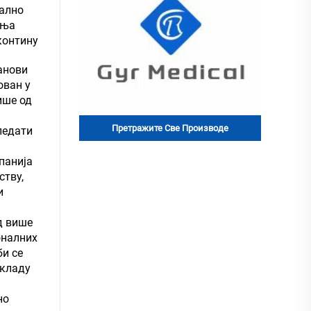
мално
ења
контину
анови
ован у
ише од
Претражите Све Производе
ледати
панија
ству,
и
д више
оналних
би се
складу
но