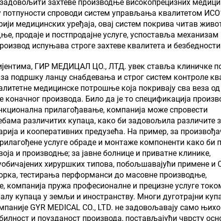
и задовољити захтеве производње високопрецизних медици
 у потпуности спроводи систем управљања квалитетом ИСО
ији медицинских уређаја, овај систем покрива читав живо
ње, продаје и постпродајне услуге, успоставља механизам
роизвод испуњава строге захтеве квалитета и безбедности
ијентима, ГИР МЕДИЦАЛ ЦО., ЛТД. увек ставља клиничке п
 за подршку ланцу снабдевања и строг систем контроле кв
литетне медицинске потрошње која покривају сва веза од
е коначног производа. Било да је то спецификација произв
ункционална прилагођавање, компанија може спровести
бама различитих купаца, како би задовољила различите з
рија и кооперативних предузећа. На пример, за произвођа
прилагођене услуге обраде и монтаже компоненти како би 
ја и производње; за јавне болнице и приватне клинике,
уобичајених хируршких типова, побољшавајући примене и 
зорка, тестирања перформанси до масовне производње,
е, компанија пружа професионалне и прецизне услуге токо
алу купаца у земљи и иностранству. Многи дуготрајни купа
омпаније GYR MEDICAL CO., LTD. не задовољавају само њихо
абилност и поузданост производа, постављајући чврсту осн