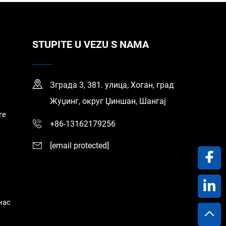
STUPITE U VEZU S NAMA
Зграда 3, 381. улица, Хоган, град
Жуџинг, округ Џиншан, Шангај
ге
+86-13162179256
[email protected]
нас