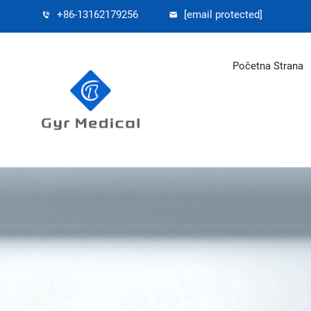
+86-13162179256
[email protected]
Početna Strana