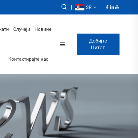
|
SR
кати
Случаји
Новине
Добијте
Цитат
Контактирајте нас