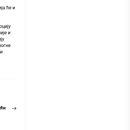
ја ће и
оцију
ије и
ју
могне
ти
ећи