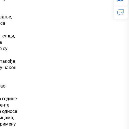
радње,
 са
 купци,
а
о су
 такође
ку након
као
з године
енте
е односе
ицама,
примену