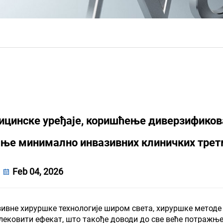
ицинске уређаје, коришћење диверзификов
ање минимално инвазивних клиничких тре
Feb 04, 2026
ивне хируршке технологије широм света, хируршке методе
лековити ефекат, што такође доводи до све веће потражње