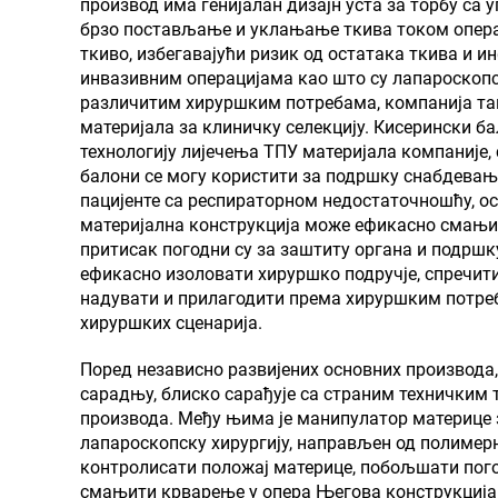
производ има генијалан дизајн уста за торбу са 
брзо постављање и уклањање ткива током опера
ткиво, избегавајући ризик од остатака ткива и 
инвазивним операцијама као што су лапароскопс
различитим хируршким потребама, компанија та
материјала за клиничку селекцију. Кисерински ба
технологију лијечења ТПУ материјала компаније
балони се могу користити за подршку снабдевања
пацијенте са респираторном недостаточношћу, о
материјална конструкција може ефикасно смањити
притисак погодни су за заштиту органа и подршк
ефикасно изоловати хируршко подручје, спречит
надувати и прилагодити према хируршким потреб
хируршких сценарија.
Поред независно развијених основних производа
сарадњу, блиско сарађује са страним техничким 
производа. Међу њима је манипулатор материце 
лапароскопску хирургију, направљен од полимерн
контролисати положај материце, побољшати пого
смањити крварење у опера Његова конструкција 