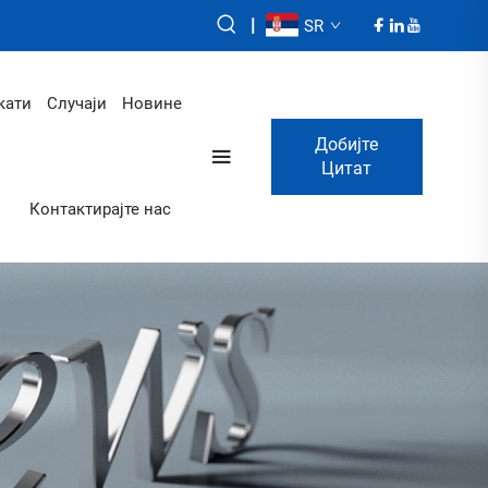
|
SR
кати
Случаји
Новине
Добијте
Цитат
Контактирајте нас