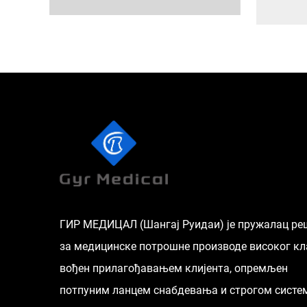
ГИР МЕДИЦАЛ (Шангај Руидаи) је пружалац р
за медицинске потрошне производе високог кл
вођен прилагођавањем клијента, опремљен
потпуним ланцем снабдевања и строгом сист