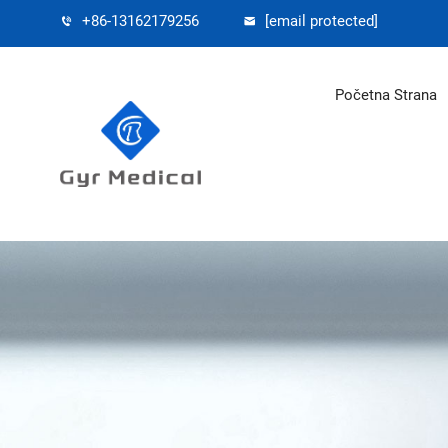
+86-13162179256
[email protected]
Početna Strana