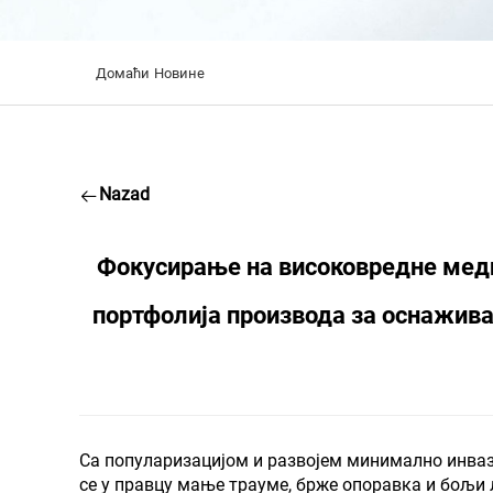
Домаћи
Новине
Nazad
Фокусирање на високовредне мед
портфолија производа за оснажив
Са популаризацијом и развојем минимално инваз
се у правцу мање трауме, брже опоравка и бољи 