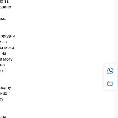
но за
овано
рема
лородни
и за
ва мека
 на
и могу
зно
их
ародну
ских
ку
ова