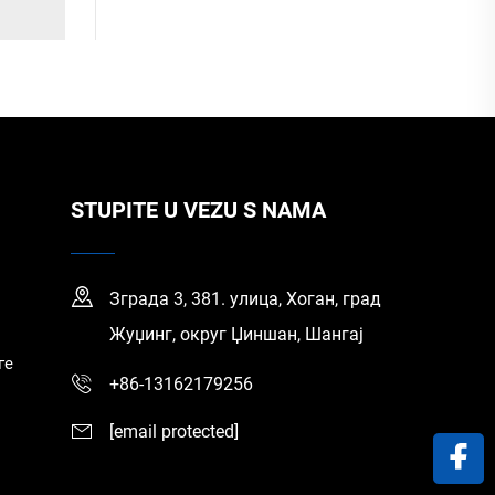
STUPITE U VEZU S NAMA
Зграда 3, 381. улица, Хоган, град
Жуџинг, округ Џиншан, Шангај
ге
+86-13162179256
[email protected]