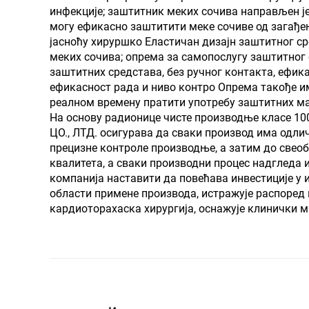
инфекције; заштитник меких сочива направљен је 
могу ефикасно заштитити меке сочиве од загађе
јасноћу хируршко Еластичан дизајн заштитног с
меких сочива; опрема за самопослугу заштитног
заштитних средстава, без ручног контакта, ефи
ефикасност рада и ниво контро Опрема такође и
реалном времену пратити употребу заштитних м
На основу радионице чисте производње класе 1
ЦО., ЛТД. осигурава да сваки производ има одли
прецизне контроле производње, а затим до свеоб
квалитета, а сваки производни процес надгледа
компанија наставити да повећава инвестиције у и
области примене производа, истражује распоред
кардиоторахаска хирургија, оснажује клинички 