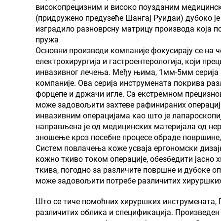
високопрецизним и високо поузданим медицинс
(придружено предузеће Шангај Руидаи) дубоко ј
изградило разноврсну матрицу производа која 
пружа
Основни производи компаније фокусирају се на ч
електрохирургија и гастроентерологија, који пр
инвазивног лечења. Међу њима, 1мм-5мм серија 
компаније. Ова серија инструмената покрива раз
форцепе и држачи игле. Са екстремном прецизно
може задовољити захтеве рафинираних операција
инвазивним операцијама као што је лапароскопи
направљена је од медицинских материјала од нер
зношење кроз посебне процесе обраде површине
Систем повлачења коже усваја ергономски дизајн
кожно ткиво током операције, обезбедити јасно
ткива, погодно за различите површне и дубоке 
може задовољити потребе различитих хируршких
Што се тиче помоћних хируршких инструмената, 
различитих облика и спецификација. Произведен о