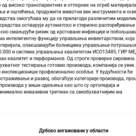
од високо транспарентних и отпорних на огреб материјала,
ња и оштећења, продужити животни век инструмента и оси
редства омогућава му да се прилагоди различитим модели
 средства остварује аутоматско и стерилно распоређивање
касно смањујући ризик од крстоване инфекције и побољшав
ма интелигентну функцију управљања инвентарством, која
атеријала, олакшавајући болницима управљање потрошњо
00.000 и система управљања квалитетом ИСО13485, ГИР 
чан квалитет и перформансе. Од строге проверке сировина
ухватног тестирања готових производа, компанија се увек
 и инспекционише професионално особље. У будућности ће
страживање и развој, обогаћује категорије производа, про
 производа у више одељења као што су ортопедија и
минимално инвазивни третман са свеобухватнијим ма
Дубоко ангажовани у области