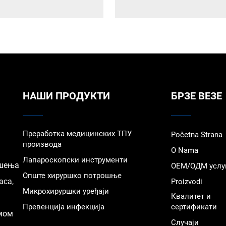
НАШИ ПРОДУКТИ
БРЗЕ ВЕЗЕ
Преработка медицинских ТПУ
Početna Strana
производа
O Nama
Лапароскопски инструменти
ешења
ОЕМ/ОДМ услу
Опште хируршко потрошње
аса,
Proizvodi
Микрохируршки уређаји
Квалитет и
Превенција инфекција
сертификати
емом
Случаји