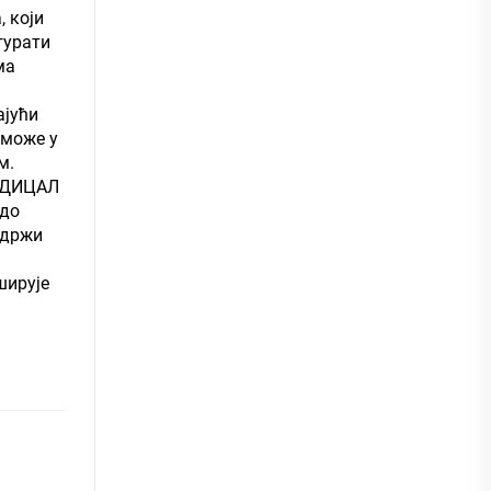
 који
гурати
ма
ајући
 може у
м.
МЕДИЦАЛ
 до
 држи
ширује