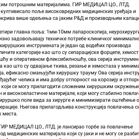
ким потрошним материјалима. ГИР МЕДИЦАЛ ЦО., ЛТД.
е култивисало поље високовредних медицинских уређаја и
покрива више одељења са јаким Р&Д и производњим капац
етири главна поља: 1мм-10мм лапароскопија, неурохирурги
ецизно задовољавају техничке потребе клиничког минималн
хируршких инструмената је један од водећих производа
личите категорије као што су сепарацијске форцепе, хемос
шћу и оперативном флексибилношћу, ова серија инструмен
 као што су одвајање ткива, резање и хемостаза у миним
ја, ефикасно смањујући хируршку трауму Ова серија инст
ђајућег челика и има добру отпорност на корозију и отпор
, који се могу прилагодити сложеним хируршким окружењи
 и високоеластичне материјале, који могу стабилно повла
 хируршко поле вида за хирурге и минимизирати оштећење 
операције. Његова прилагодљива конструкција повлачења с
 места.
ГИР МЕДИЦАЛ ЦО., ЛТД. је лансирао торбе за повлачење
д медицинских материјала који су јаки и не могу се разбит