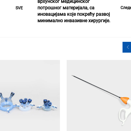
врхунског медицинског
потрошног материјала, са
След
SVE
иновацијама које покрећу развој
минимално инвазивне хирургије.