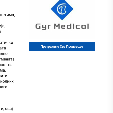
итетима,
ја,
о
татичке
Претражите Све Производе
ата
ално
румената
ност на
ма.
чити
околних
наге
и, овај