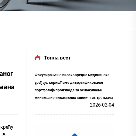
Топла вест
аног
Фокусирање на високовредне медицинске
уређаје, коришћење диверзификованог
тмана
портфолија производа за оснаживање
минимално инвазивних клиничких третмана
2026-02-04
 крећу
 за