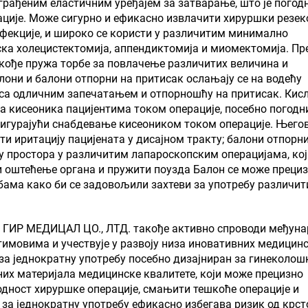
уграђеним еластичним уређајем за затварање, што је погод
ције. Може сигурно и ефикасно извлачити хируршки резек
инфекције, и широко се користи у различитим минимално
ка холецистектомија, аппендиктомија и миомектомија. П
кође пружа торбе за повлачење различитих величина и
лони и балони отпорни на притисак ослањају се на водећу
, са одличним запечатањем и отпорношћу на притисак. Кис
 кисеоника пацијентима током операције, посебно погодн
сигурајући снабдевање кисеоником током операције. Њего
 иритацију пацијената у дисајном тракту; балони отпорни
у простора у различитим лапароскопским операцијама, кој
и оштећење органа и пружити поузда Балон се може преци
ама како би се задовољили захтеви за употребу различит
, ГИР МЕДИЦАЛ ЦО., ЛТД. такође активно спроводи међун
тимовима и учествује у развоју низа иновативних медицин
за једнократну употребу посебно дизајниран за гинеколош
их материјала медицинске квалитете, који може прецизно
дност хируршке операције, смањити тешкоће операције и
за једнократну употребу ефикасно избегава ризик од крст