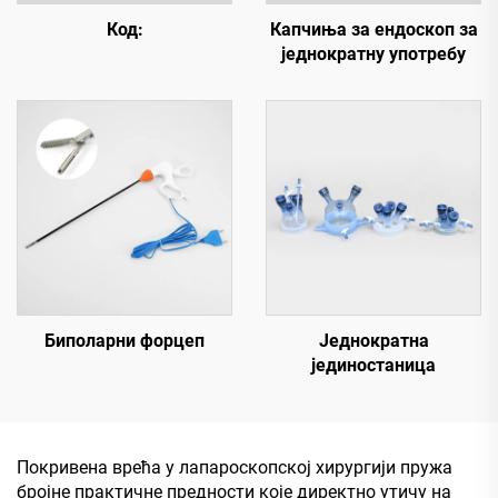
Код:
Капчиња за ендоскоп за
једнократну употребу
Биполарни форцеп
Једнократна
јединостаница
Покривена врећа у лапароскопској хирургији пружа
бројне практичне предности које директно утичу на