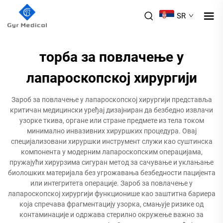
SR
торба за повлачење у
лапароскопској хирургији
Зароб за повлачење у лапароскопској хирургији представља
критичан медицински уређај дизајниран да безбедно извлачи
узорке ткива, органе или стране предмете из тела током
минимално инвазивних хируршких процедура. Овај
специјализовани хируршки инструмент служи као суштинска
компонента у модерним лапароскопским операцијама,
пружајући хирурзима сигуран метод за сачување и уклањање
биолошких материјала без угрожавања безбедности пацијента
или интегритета операције. Зароб за повлачење у
лапароскопској хирургији функционише као заштитна бариера
која спречава фрагментацију узорка, смањује ризике од
контаминације и одржава стерилно окружење важно за