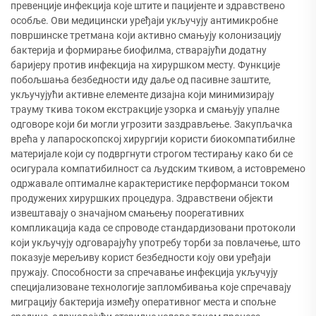
превенције инфекција које штите и пацијенте и здравствено
особље. Ови медицински уређаји укључују антимикробне
површинске третмана који активно смањују колонизацију
бактерија и формирање биофилма, стварајући додатну
баријеру против инфекција на хируршком месту. Функције
побољшања безбедности иду даље од пасивне заштите,
укључујући активне елементе дизајна који минимизирају
трауму ткива током екстракције узорка и смањују упалне
одговоре који би могли угрозити заздрављење. Закупљачка
врећа у лапароскопској хирургији користи биокомпатибилне
материјале који су подвргнути строгом тестирању како би се
осигурала компатибилност са људским ткивом, а истовремено
одржавале оптималне карактеристике перформанси током
продужених хируршких процедура. Здравствени објекти
извештавају о значајном смањењу поoperaтивних
компликација када се спроводе стандардизовани протоколи
који укључују одговарајућу употребу торби за повлачење, што
показује мерељиву корист безбедности коју ови уређаји
пружају. Способности за спречавање инфекција укључују
специјализоване технологије запломбивања које спречавају
миграцију бактерија између оперативног места и спољне