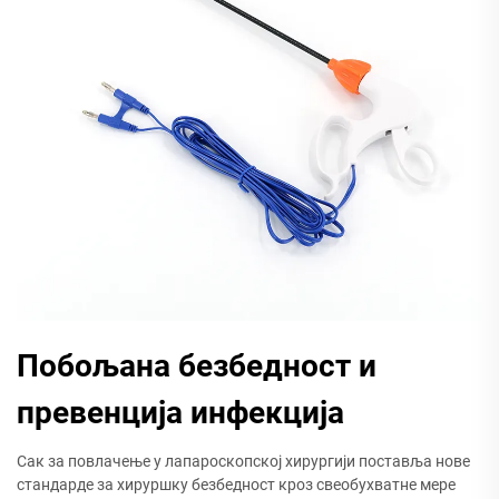
Побољана безбедност и
превенција инфекција
Сак за повлачење у лапароскопској хирургији поставља нове
стандарде за хируршку безбедност кроз свеобухватне мере