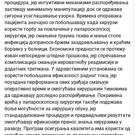
процедура, јер интуитивни механизми распоређивања
захтевају минималну манипулацију док се одржава
сигурна усаглашавање узорка. Времена опоравака
пацијента значајно се побољшавају када хирурзи
користе торбу за повлачење у лапароскопској
хирургији, јер смањена траума ткива и мање стопе
инфекција доприносе бржем заздрављавању и краћем
боравку у болници. Економске предности се протежу
изван непосредне штедње трошкова, јер спречавање
компликација смањује вероватноћу реадмисије и
додатних третмана. У здравственим установама се
користи побољшана ефикасност радног тока, јер
поуздана перформанса ових уређаја смањује
оперативно време и омогућава хируршким тимовима
да одржавају доследно распоређивање. Покривена
врећа у лапароскопској хирургији такође подржава
боље могућности за хируршку обуку, јер
стандардизоване процедуре и предвидљиви резултати
омогућавају ефикаснији пренос знања хирурзима у
развоју. Програм осигурања квалитета има користи од