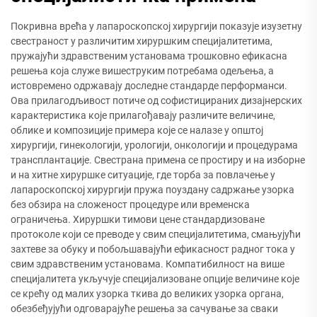
Покривна врећа у лапароскопској хирургији показује изузетну
свестраност у различитим хируршким специјалитетима,
пружајући здравственим установама трошковно ефикасна
решења која служе вишеструким потребама одељења, а
истовремено одржавају доследне стандарде перформанси.
Ова прилагодљивост потиче од софистицираних дизајнерских
карактеристика које прилагођавају различите величине,
облике и композиције примера које се налазе у општој
хирургији, гинекологији, урологији, онкологији и процедурама
трансплантације. Свестрана примена се простиру и на изборне
и на хитне хируршке ситуације, где торба за повлачење у
лапароскопској хирургији пружа поуздану садржање узорка
без обзира на сложеност процедуре или временска
ограничења. Хируршки тимови цене стандардизоване
протоколе који се преводе у свим специјалитетима, смањујући
захтеве за обуку и побољшавајући ефикасност радног тока у
свим здравственим установама. Компатибилност на више
специјалитета укључује специјализоване опције величине које
се крећу од малих узорка ткива до великих узорка органа,
обезбеђујући одговарајуће решења за сачување за сваки