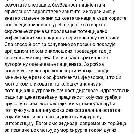
резултате операције, безбедност пацијента и
ефикасност здравствене заштите. Хирурзи имају
знатно смањен ризик од контаминације када користе
ове специјализоване уређаје, јер је затворено
окружење спречава проливање потенцијално
инфекционих материјала у перитонеалну шупљину.
Ова способност за сачување се посебно показује
вриједном током онколошких процедура где је
спречавање ширења ћелија рака критично за
дугорочну оцењивање пацијената. Зароб за
повлачење у лапароскопској хирургији такође
минимизује ризик од фрагментације узорка, што би
могло компликовати патолошку анализу и
потенцијално угрозити тачност дијагнозе. Здравствени
радници цене повећану прецизност коју ови уређаји
пружају током екстракције ткива, омогућавајући
потпуно уклањање узорка без остављања остатка
који би могли захтевати додатну хируршку
интервенцију. Ергономски дизајн савремених торбица
за повлачење смањује умор хирурга током дугих