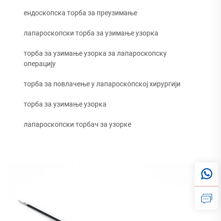
ендоскопска торба за преузимање
лапароскопски торба за узимање узорка
торба за узимање узорка за лапароскопску
операцију
торба за повлачење у лапароскопској хирургији
торба за узимање узорка
лапароскопски торбач за узорке