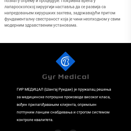
познату опрему и процедуре. Покривна врећа у
лапароскопској хирургији наставља да се развија са
напредовањем хируршких захтева, задржавајући притом
фундаменталну свестраност која је чини неопходном у свим
модерним здравственим установама.
ГИР МЕДИЦАЛ (Шангај Руидаи) је пружалац решења
за медицинске потрошне производе високог класа,
вођен прилагођавањем клијента, опремљен
потпуним ланцем снабдевања и строгом системом
контроле квалитета.