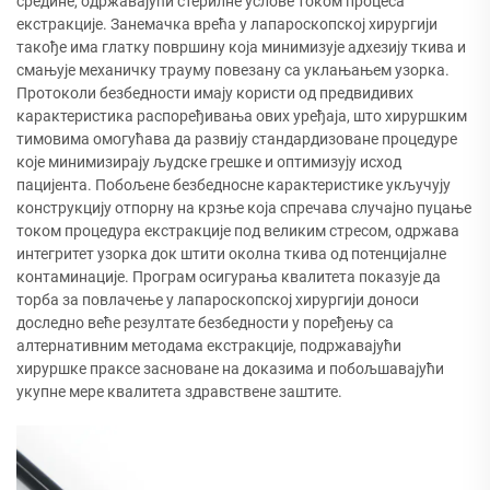
средине, одржавајући стерилне услове током процеса
екстракције. Занемачка врећа у лапароскопској хирургији
такође има глатку површину која минимизује адхезију ткива и
смањује механичку трауму повезану са уклањањем узорка.
Протоколи безбедности имају користи од предвидивих
карактеристика распоређивања ових уређаја, што хируршким
тимовима омогућава да развију стандардизоване процедуре
које минимизирају људске грешке и оптимизују исход
пацијента. Побољене безбедносне карактеристике укључују
конструкцију отпорну на крзње која спречава случајно пуцање
током процедура екстракције под великим стресом, одржава
интегритет узорка док штити околна ткива од потенцијалне
контаминације. Програм осигурања квалитета показује да
торба за повлачење у лапароскопској хирургији доноси
доследно веће резултате безбедности у поређењу са
алтернативним методама екстракције, подржавајући
хируршке праксе засноване на доказима и побољшавајући
укупне мере квалитета здравствене заштите.