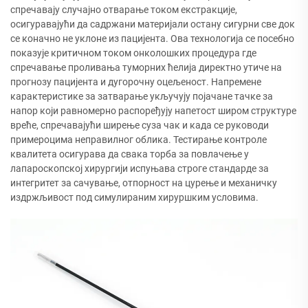
спречавају случајно отварање током екстракције,
осигуравајући да садржани материјали остану сигурни све док
се коначно не уклоне из пацијента. Ова технологија се посебно
показује критичном током онколошких процедура где
спречавање проливања туморних ћелија директно утиче на
прогнозу пацијента и дугорочну оцељеност. Напремене
карактеристике за затварање укључују појачане тачке за
напор који равномерно распоређују напетост широм структуре
вреће, спречавајући ширење суза чак и када се руководи
примероцима неправилног облика. Тестирање контроле
квалитета осигурава да свака торба за повлачење у
лапароскопској хирургији испуњава строге стандарде за
интегритет за сачување, отпорност на цурење и механичку
издржљивост под симулираним хируршким условима.