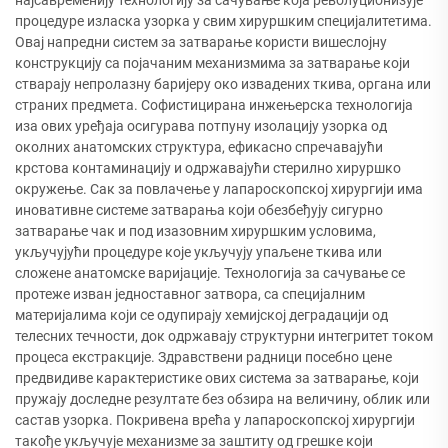
најсавременију технологију за сачување која револуционизује
процедуре изласка узорка у свим хируршким специјалитетима.
Овај напредни систем за затварање користи вишеслојну
конструкцију са појачаним механизмима за затварање који
стварају непролазну баријеру око извадених ткива, органа или
страних предмета. Софистицирана инжењерска технологија
иза ових уређаја осигурава потпуну изолацију узорка од
околних анатомских структура, ефикасно спречавајући
крстова контаминацију и одржавајући стерилно хируршко
окружење. Сак за повлачење у лапароскопској хирургији има
иновативне системе затварања који обезбеђују сигурно
затварање чак и под изазовним хируршким условима,
укључујући процедуре које укључују упаљене ткива или
сложене анатомске варијације. Технологија за сачување се
протеже изван једноставног затвора, са специјалним
материјалима који се одупирају хемијској деградацији од
телесних течности, док одржавају структурни интегритет током
процеса екстракције. Здравствени радници посебно цене
предвидиве карактеристике ових система за затварање, који
пружају доследне резултате без обзира на величину, облик или
састав узорка. Покривена врећа у лапароскопској хирургији
такође укључује механизме за заштиту од грешке који