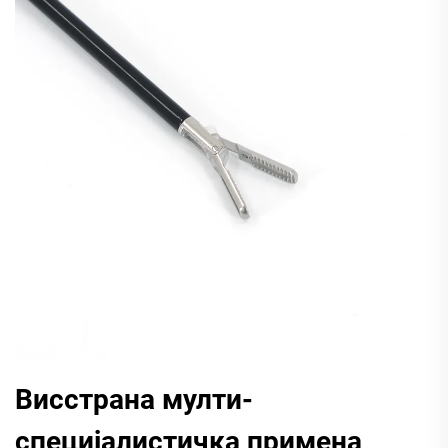
Висстрана мулти-
специјалистичка примена