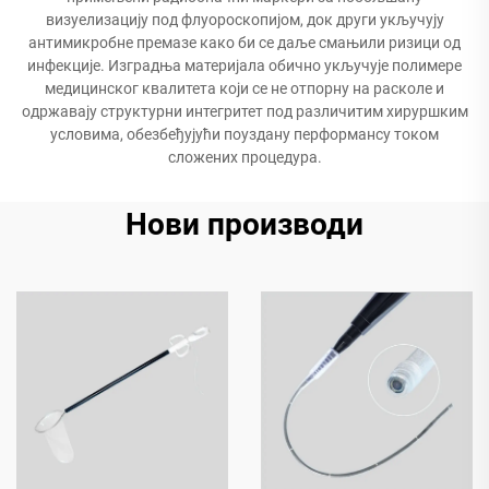
визуелизацију под флуороскопијом, док други укључују
антимикробне премазе како би се даље смањили ризици од
инфекције. Изградња материјала обично укључује полимере
медицинског квалитета који се не отпорну на расколе и
одржавају структурни интегритет под различитим хируршким
условима, обезбеђујући поуздану перформансу током
сложених процедура.
Нови производи