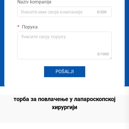
Naziv kompanije
0/200
Порука
0/1000
POŠALJI
торба за повлачење у лапароскопској
хирургији