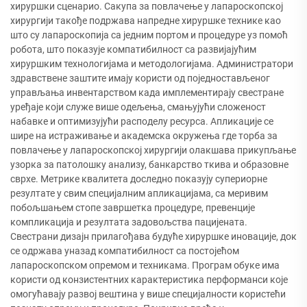
хируршки сценарио. Сакупа за повлачење у лапароскопској
хирургији такође подржава напредне хируршке технике као
што су лапароскопија са једним портом и процедуре уз помоћ
робота, што показује компатибилност са развијајућим
хируршким технологијама и методологијама. Администратори
здравствене заштите имају користи од поједностављеног
управљања инвентарством када имплементирају свестране
уређаје који служе више одељења, смањујући сложеност
набавке и оптимизујући расподелу ресурса. Апликације се
шире на истраживање и академска окружења где торба за
повлачење у лапароскопској хирургији олакшава прикупљање
узорка за патолошку анализу, банкарство ткива и образовне
сврхе. Метрике квалитета доследно показују супериорне
резултате у свим специјалним апликацијама, са меривим
побољшањем стопе завршетка процедуре, превенције
компликација и резултата задовољства пацијената.
Свестрани дизајн прилагођава будуће хируршке иновације, док
се одржава уназад компатибилност са постојећом
лапароскопском опремом и техникама. Програм обуке има
користи од конзистентних карактеристика перформанси које
омогућавају развој вештина у више специјалности користећи