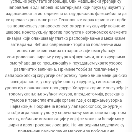
успешне резултате операције. Ови медицински уређаји су
направљени од напредних материјала који пружају изузетну
издржљивост, а истовремено остају довољно флексибилни да
се прелазе кроз мале резе. Технолошке карактеристике торбе
за повлачење у лапароскопској хирургији укључују појачане
шавове, конструкцију против пропуста и ергономске елементе
дизајна који олакшавају глатко распоређивање и механизме
затварања. Већина савремених торби за повлачење има
иновативне системе за отварање који омогућавају
контролисано ширење у хируршкој шупљини, што хирурзима
омогућава да са прецизношћу и поуздањем ухвате узорке
различитих величина. Примене торбе за повлачење у
лапароскопској хирургији се протежу преко више медицинских
специјалности, укључујући општу хирургију, гинекологију,
урологију и онколошке процедуре. Хирурзи користе ове уређаје
током уклањања жућног мехура, апендиктомија, резекција
тумора и трансплантације органа где је садржање узорка
најважније. Покривена врећа у лапароскопској хирургији
такође игра важну улогу у спречавању метастазе на портном
месту, озбиљне компликације у којој се малигни ћелије могу
ширити кроз трокарне локације. На напредним моделима су
примењени радиоопачни маркери за побољшану