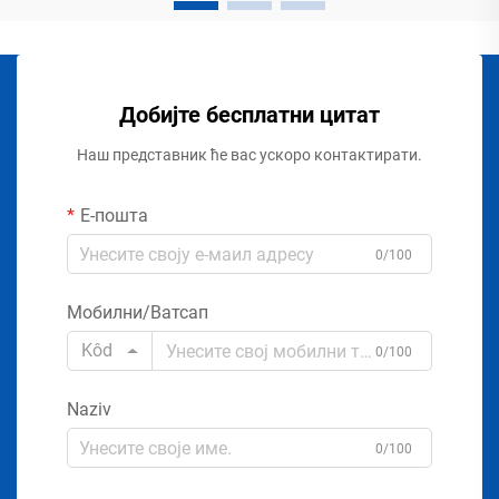
Добијте бесплатни цитат
Наш представник ће вас ускоро контактирати.
Е-пошта
0/100
Мобилни/Ватсап
Kôd
0/100
Naziv
0/100