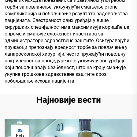
мерећих исхода повезаних са правилном употребом
торби за повлачење, укључујући смањење стопе
компликација и побољшање резултата задовољства
пацијената. Свестраност ових уређаја у више
хируршких специјалностима максимизује коришћење
опреме и смањује сложеност инвентара за
администраторе здравствене заштите. Осигуравајући
пружаоци препознају вредност торбе за повлачење у
лапароскопској хирургији, често пружајући повољну
покривеност за процедуре које укључују ове уређаје
који побољшавају безбедност, што на крају смањује
укупне трошкове здравствене заштите кроз
побољшање исхода пацијента.
Најновије вести
05
Feb