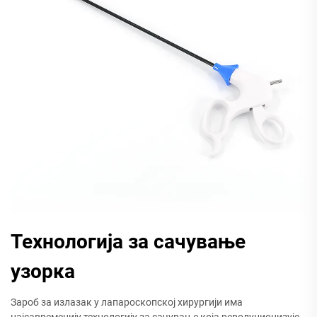
Технологија за сачување
узорка
Зароб за излазак у лапароскопској хирургији има