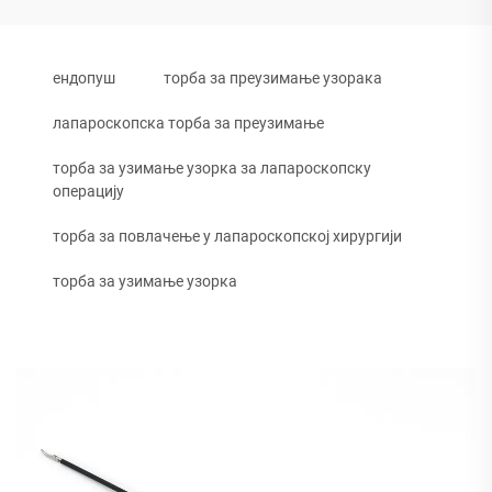
ендопуш
торба за преузимање узорака
лапароскопска торба за преузимање
торба за узимање узорка за лапароскопску
операцију
торба за повлачење у лапароскопској хирургији
торба за узимање узорка