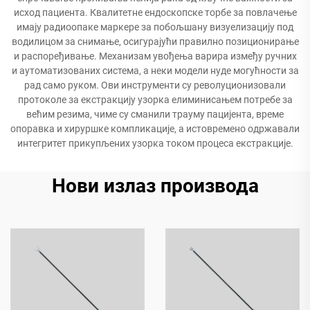
исход пациента. Квалитетне ендоскопске торбе за повлачење
имају радиоопаке маркере за побољшану визуелизацију под
водилицом за снимање, осигурајући правилно позиционирање
и распоређивање. Механизам увођења варира између ручних
и аутоматизованих система, а неки модели нуде могућности за
рад само руком. Ови инструменти су револуционизовали
протоколе за екстракцију узорка елиминисањем потребе за
већим резима, чиме су сманили трауму пацијента, време
опоравка и хируршке компликације, а истовремено одржавали
интегритет прикупљених узорка током процеса екстракције.
Нови излаз производа