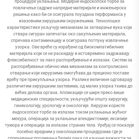
процедуре уклањања. Модерне ендоскопске торбе за
повлачење садрже напредне материјале и инжењерска
решења како би се осигурала поуздана перформанса у
изазовним хируршким окружењима. Технолошке
карактеристике укључују механизам за затварање вука који
ствара сигуран запечатак око сакупљених материјала,
спречава контаминацију и осигурава потпуну извлачење
узорка. Ове вреће су израђене од биокомпатибилних
материјала који се не раскидају и истовремено задржавају
флексибилност за лако распоређивање и излазак. Систем за
распоређивање обично има механизам за контролисано
отварање који хирурзима омогућава да прецизно поставе
врећу пре прикупљања узорка. Разлике величине одговарају
различитим хируршким захтевима, од малих узорка ткива до
већих делова органа. Апликације се шире преко више
медицинских специјалности, укључујући општу хирургију,
гинекологију, урологију и онкологије. Хирурзи користе
ендоскопске торбе за излазак током уклањања жућног
мехура, операција за уклањање апендиктомије, ексизије
тумора и операција за излазак страних тела. Уређај се показује
посебно вредним у онколошким процедурама где је
спречавање проливања ћелија рака од кључне важности за