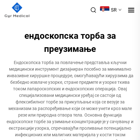
SR
ендоскопска торба за
преузимање
Ендоскопска торба за повлачење представља кључни
медицински инструмент дизајниран посебно за минимално
инвазивне хируршке процедуре, омогућавајући хирурзима да
безбедно извлаче узорке, стране предмете и узорке ткива
током лапароскопских и ендоскопских операција. Овај
специјализовани медицински уређај се састоји од
флексибилног торбе за прикупљање која се везује за
механизам за распоређивање који се може унети кроз мале
резе или природна отвора тела. Основна функција
ендоскопске торбе за узимање концентрације је у сачувању и
екстракцији узорка, спречавајући проливање потенцијално
инфекционих или малигних материјала у кости током