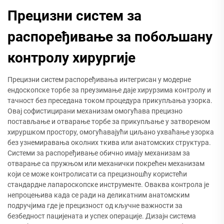
Прецизни систем за
распоређивање за побољшану
контролу хирургије
Прецизни систем распоређивања интегрисан у модерне
ендоскопске торбе за преузимање даје хирурзима контролу и
тачност без преседана током процедура прикупљања узорка.
Овај софистицирани механизам омогућава прецизно
постављање и отварање торбе за прикупљање у затвореном
хируршком простору, омогућавајући циљано ухваћање узорка
без узнемиравања околних ткива или анатомских структура.
Системи за распоређивање обично имају механизам за
отварање са пружњом или механички покрећен механизам
који се може контролисати са прецизношћу користећи
стандардне лапароскопске инструменте. Оваква контрола је
непроцењива када се ради на деликатним анатомским
подручјима где је прецизност од кључне важности за
безбедност пацијената и успех операције. Дизајн система