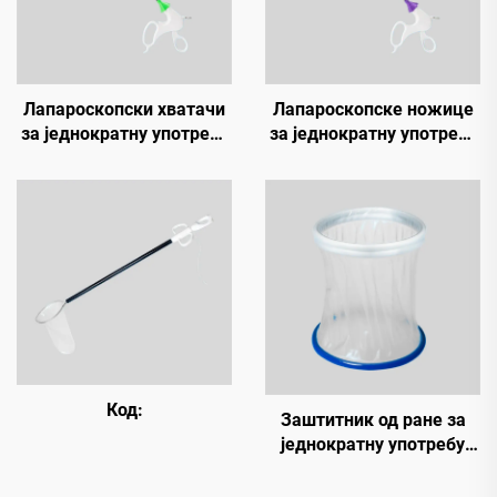
Лапароскопски хватачи
Лапароскопске ножице
за једнократну употребу
за једнократну употребу
(зелени копчић, са
(љубичаста копчица)
решетом)
Код:
Заштитник од ране за
једнократну употребу
(флексибилни прстен)