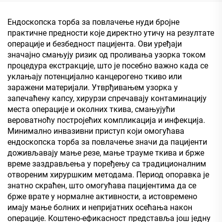
Ендоскопска торба за повлачење нуди бројне
практичне предности које директно утичу на резултате
операције и безбедност пацијента. Ови уређаји
значајно смањују ризик од проливања узорка током
процедура екстракције, што је посебно важно када се
уклањају потенцијално канцерогено ткиво или
заражени материјали. Утврђивањем узорка у
запечаћену капсу, хирурзи спречавају контаминацију
места операције и околних ткива, смањујући
вероватноћу постројећих компликација и инфекција.
Минимално инвазивни приступ који омогућава
ендоскопска торба за повлачење значи да пацијенти
доживљавају мање резе, мање трауме ткива и брже
време заздрављења у поређењу са традиционалним
отвореним хируршким методама. Период опоравка је
знатно скраћен, што омогућава пацијентима да се
брже врате у нормалне активности, а истовремено
имају мање болних и непријатних осећања након
операције. Коштено-ефикасност представља још једну