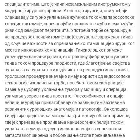
специјалитетима, што је чини незаменљивим инструментом у
модерној хируршкој пракси. У општој хирургији, ови уређаји
олакшавају сигурно уклањање жућника током лапароскопске
холецистэктомије, спречавајући проливање жућа и смањујући
ризик од хемијског перитонита. Употреба торбе се проширује
на процедуре апендиктомије где је сачување зараженог ткива
од кључне важности за спречавање контаминације хируршког
места и накнадних компликација. Гинеколошке примене
укључују уклањање јајника, екстракцију фиброида и узорке
ткива током процедура плодности, где благотјечња својства
чувара за сачување штите деликатна репродуктивна ткива.
Уролошке процедуре значајно имају користи од ендоскопске
технологије извлачења торбе, посебно током екстракције
камена у бубрегу, уклањања тумора у мочницу и операција
узимања узорка ткива простате. Флексибилност и опције
величине уређаја прилагођавају се различитим захтевима
различитих уролошких анатомија и патологија. Онколошка
хирургија представља можда најкритичнију област примене,
где је спречавање проливања канцерогених ћелија током
уклањања тумора од суштинског значаја за спречавање
метастазног ширења и побољшање стопе преживљавања