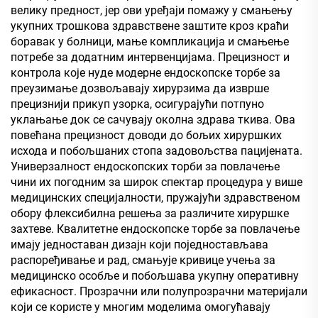
велику предност, јер ови уређаји помажу у смањењу
укупних трошкова здравствене заштите кроз краћи
боравак у болници, мање компликација и смањење
потребе за додатним интервенцијама. Прецизност и
контрола које нуде модерне ендоскопске торбе за
преузимање дозвољавају хирурзима да изврше
прецизнији прикуп узорка, осигурајући потпуно
уклањање док се сачувају околна здрава ткива. Ова
повећана прецизност доводи до бољих хируршких
исхода и побољшаних стопа задовољства пацијената.
Универзалност ендоскопских торби за повлачење
чини их погодним за широк спектар процедура у више
медицинских специјалности, пружајући здравственом
обору флексибилна решења за различите хируршке
захтеве. Квалитетне ендоскопске торбе за повлачење
имају једноставан дизајн који поједностављава
распоређивање и рад, смањује кривице учења за
медицинско особље и побољшава укупну оперативну
ефикасност. Прозрачни или полупрозрачни материјали
који се користе у многим моделима омогућавају