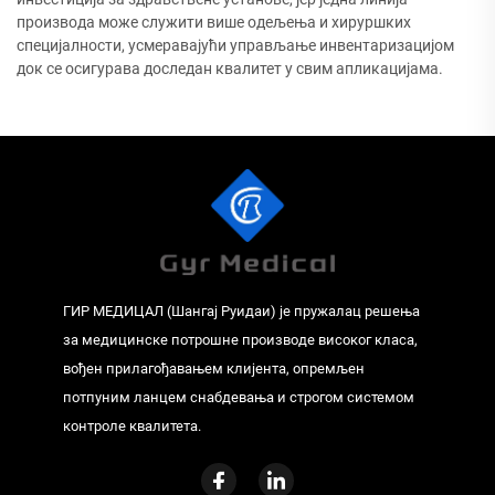
производа може служити више одељења и хируршких
специјалности, усмеравајући управљање инвентаризацијом
док се осигурава доследан квалитет у свим апликацијама.
ГИР МЕДИЦАЛ (Шангај Руидаи) је пружалац решења
за медицинске потрошне производе високог класа,
вођен прилагођавањем клијента, опремљен
потпуним ланцем снабдевања и строгом системом
контроле квалитета.