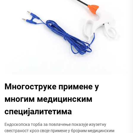
Многоструке примене у
многим медицинским
специјалитетима
Ендоскопска торба за повлачење показује изузетну
свестраност кроз своје примене у бројним медицинским