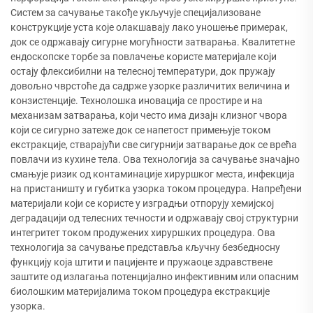
Систем за сачување такође укључује специјализоване
конструкције уста које олакшавају лако уношење примерак,
док се одржавају сигурне могућности затварања. Квалитетне
ендоскопске торбе за повлачење користе материјале који
остају флексибилни на телесној температури, док пружају
довољно чврстоће да садрже узорке различитих величина и
конзистенције. Технолошка иновација се простире и на
механизам затварања, који често има дизајн клизног чвора
који се сигурно затеже док се напетост примењује током
екстракције, стварајући све сигурнији затварање док се врећа
повлачи из кухине тела. Ова технологија за сачување значајно
смањује ризик од контаминације хируршког места, инфекција
на пристаништу и губитка узорка током процедура. Напређени
материјали који се користе у изградњи отпорују хемијској
деградацији од телесних течности и одржавају свој структурни
интегритет током продужених хируршких процедура. Ова
технологија за сачување представља кључну безбедносну
функцију која штити и пацијенте и пружаоце здравствене
заштите од излагања потенцијално инфективним или опасним
биолошким материјалима током процедура екстракције
узорка.