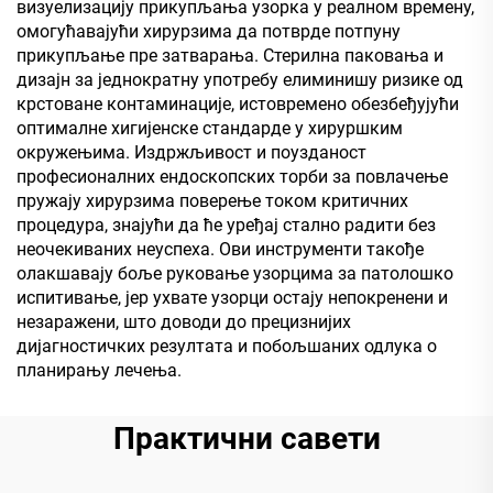
визуелизацију прикупљања узорка у реалном времену,
омогућавајући хирурзима да потврде потпуну
прикупљање пре затварања. Стерилна паковања и
дизајн за једнократну употребу елиминишу ризике од
крстоване контаминације, истовремено обезбеђујући
оптималне хигијенске стандарде у хируршким
окружењима. Издржљивост и поузданост
професионалних ендоскопских торби за повлачење
пружају хирурзима поверење током критичних
процедура, знајући да ће уређај стално радити без
неочекиваних неуспеха. Ови инструменти такође
олакшавају боље руковање узорцима за патолошко
испитивање, јер ухвате узорци остају непокренени и
незаражени, што доводи до прецизнијих
дијагностичких резултата и побољшаних одлука о
планирању лечења.
Практични савети