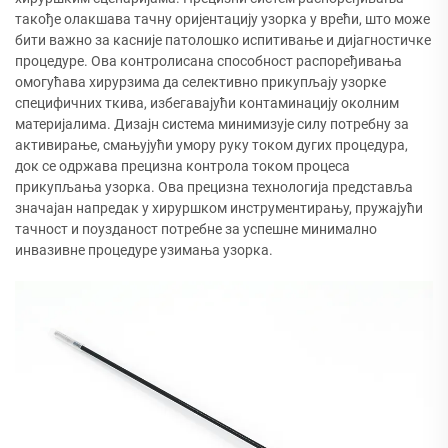
такође олакшава тачну оријентацију узорка у врећи, што може
бити важно за касније патолошко испитивање и дијагностичке
процедуре. Ова контролисана способност распоређивања
омогућава хирурзима да селективно прикупљају узорке
специфичних ткива, избегавајући контаминацију околним
материјалима. Дизајн система минимизује силу потребну за
активирање, смањујући умору руку током дугих процедура,
док се одржава прецизна контрола током процеса
прикупљања узорка. Ова прецизна технологија представља
значајан напредак у хируршком инструментирању, пружајући
тачност и поузданост потребне за успешне минимално
инвазивне процедуре узимања узорка.