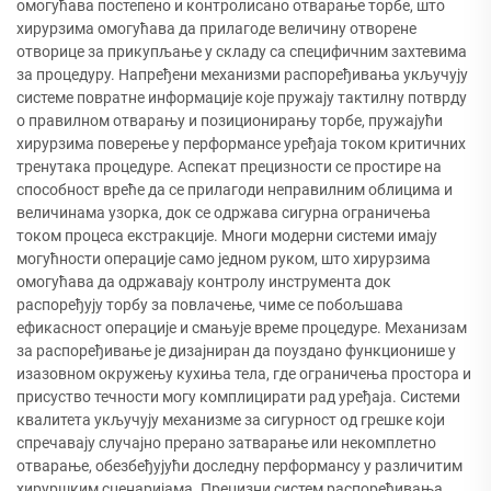
омогућава постепено и контролисано отварање торбе, што
хирурзима омогућава да прилагоде величину отворене
отворице за прикупљање у складу са специфичним захтевима
за процедуру. Напређени механизми распоређивања укључују
системе повратне информације које пружају тактилну потврду
о правилном отварању и позиционирању торбе, пружајући
хирурзима поверење у перформансе уређаја током критичних
тренутака процедуре. Аспекат прецизности се простире на
способност вреће да се прилагоди неправилним облицима и
величинама узорка, док се одржава сигурна ограничења
током процеса екстракције. Многи модерни системи имају
могућности операције само једном руком, што хирурзима
омогућава да одржавају контролу инструмента док
распоређују торбу за повлачење, чиме се побољшава
ефикасност операције и смањује време процедуре. Механизам
за распоређивање је дизајниран да поуздано функционише у
изазовном окружењу кухиња тела, где ограничења простора и
присуство течности могу комплицирати рад уређаја. Системи
квалитета укључују механизме за сигурност од грешке који
спречавају случајно прерано затварање или некомплетно
отварање, обезбеђујући доследну перформансу у различитим
хируршким сценаријама. Прецизни систем распоређивања