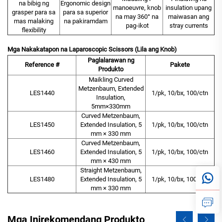
na bibig ng
Ergonomic design
manoeuvre, knob
insulation upang
grasper para sa
para sa superior
na may 360° na
maiwasan ang
mas malaking
na pakiramdam
pag-ikot
stray currents
flexibility
Mga Nakakatapon na Laparoscopic Scissors (Lila ang Knob)
Paglalarawan ng
Reference #
Pakete
Produkto
Maikling Curved
Metzenbaum, Extended
LES1440
1/pk, 10/bx, 100/ctn
Insulation,
5mm×330mm
Curved Metzenbaum,
LES1450
Extended Insulation, 5
1/pk, 10/bx, 100/ctn
mm × 330 mm
Curved Metzenbaum,
LES1460
Extended Insulation, 5
1/pk, 10/bx, 100/ctn
mm × 430 mm
Straight Metzenbaum,
LES1480
Extended Insulation, 5
1/pk, 10/bx, 100/ctn
mm × 330 mm
Mga Inirekomendang Produkto