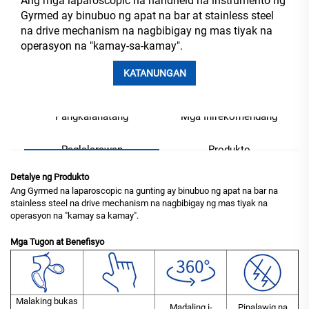
Ang mga laparoscopic na handheld na instrumento ng
Gyrmed ay binubuo ng apat na bar at stainless steel
na drive mechanism na nagbibigay ng mas tiyak na
operasyon na "kamay-sa-kamay".
KATANUNGAN
Pangkalahatang
Mga Inirekomendang
Paglalarawan
Produkto
Detalye ng Produkto
Ang Gyrmed na laparoscopic na gunting ay binubuo ng apat na bar na
stainless steel na drive mechanism na nagbibigay ng mas tiyak na
operasyon na "kamay sa kamay".
Mga Tugon at Benefisyo
Malaking bukas
Madaling i-
Pinalawig na