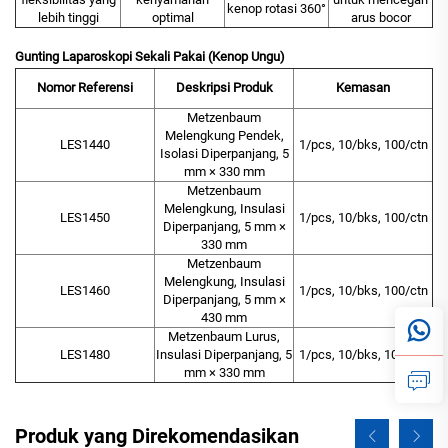
kenop rotasi 360°
lebih tinggi
optimal
arus bocor
Gunting Laparoskopi Sekali Pakai (Kenop Ungu)
Nomor Referensi
Deskripsi Produk
Kemasan
Metzenbaum
Melengkung Pendek,
LES1440
1/pcs, 10/bks, 100/ctn
Isolasi Diperpanjang, 5
mm × 330 mm
Metzenbaum
Melengkung, Insulasi
LES1450
1/pcs, 10/bks, 100/ctn
Diperpanjang, 5 mm ×
330 mm
Metzenbaum
Melengkung, Insulasi
LES1460
1/pcs, 10/bks, 100/ctn
Diperpanjang, 5 mm ×
430 mm
Metzenbaum Lurus,
LES1480
Insulasi Diperpanjang, 5
1/pcs, 10/bks, 100/ctn
mm × 330 mm
Produk yang Direkomendasikan