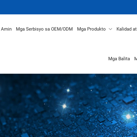
a Amin
Mga Serbisyo sa OEM/ODM
Mga Produkto
Kalidad a
Mga Balita
M