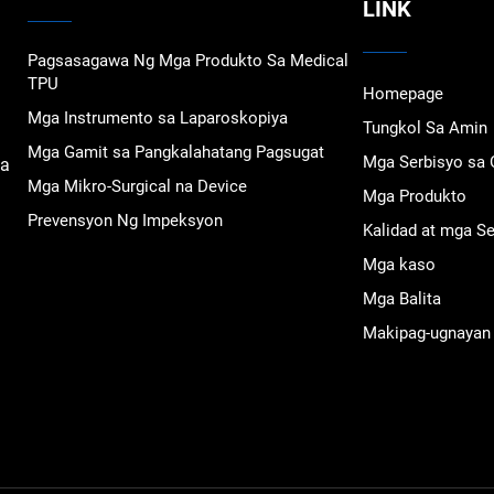
LINK
Pagsasagawa Ng Mga Produkto Sa Medical
TPU
Homepage
Mga Instrumento sa Laparoskopiya
Tungkol Sa Amin
Mga Gamit sa Pangkalahatang Pagsugat
Mga Serbisyo s
na
Mga Mikro-Surgical na Device
Mga Produkto
Prevensyon Ng Impeksyon
Kalidad at mga Se
Mga kaso
Mga Balita
Makipag-ugnayan