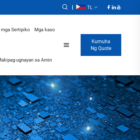
|
TL
t mga Sertipiko
Mga kaso
Kumuha
Ng Quote
akipag-ugnayan sa Amin