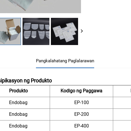
Pangkalahatang Paglalarawan
ipikasyon ng Produkto
Produkto
Kodigo ng Paggawa
Endobag
EP-100
Endobag
EP-200
Endobag
EP-400