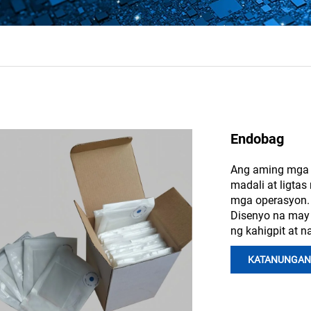
Endobag
Ang aming mga e
madali at ligta
mga operasyon.
Disenyo na may 
ng kahigpit at 
KATANUNGAN