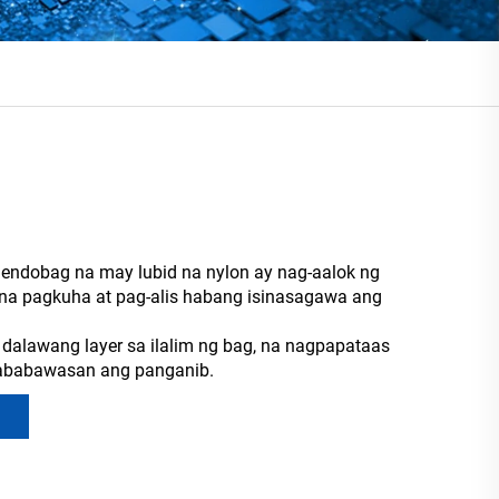
ndobag na may lubid na nylon ay nag-aalok ng
s na pagkuha at pag-alis habang isinasagawa ang
dalawang layer sa ilalim ng bag, na nagpapataas
nababawasan ang panganib.