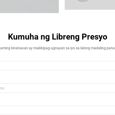
Kumuha ng Libreng Presyo
aming kinatawan ay makikipag-ugnayan sa iyo sa lalong madaling pan