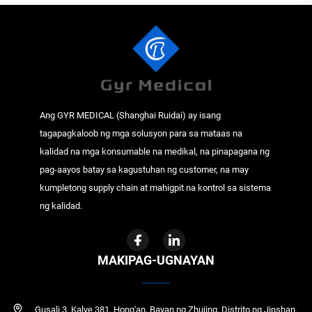
Ang GYR MEDICAL (Shanghai Ruidai) ay isang
tagapagkaloob ng mga solusyon para sa mataas na
kalidad na mga konsumable na medikal, na pinapagana ng
pag-aayos batay sa kagustuhan ng customer, na may
kumpletong supply chain at mahigpit na kontrol sa sistema
ng kalidad.
MAKIPAG-UGNAYAN
Gusali 3, Kalye 381, Hong'an, Bayan ng Zhujing, Distrito ng Jinshan,