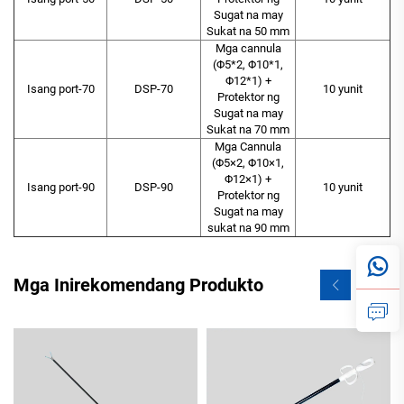
Sugat na may
Sukat na 50 mm
Mga cannula
(Φ5*2, Φ10*1,
Φ12*1) +
Isang port-70
DSP-70
10 yunit
Protektor ng
Sugat na may
Sukat na 70 mm
Mga Cannula
(Φ5×2, Φ10×1,
Φ12×1) +
Isang port-90
DSP-90
10 yunit
Protektor ng
Sugat na may
sukat na 90 mm
Mga Inirekomendang Produkto