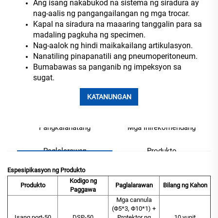
Ang isang nakabukod na sistema ng siradura ay
nag-aalis ng pangangailangan ng mga trocar.
Kapal na siradura na maaaring tanggalin para sa
madaling pagkuha ng specimen.
Nag-aalok ng hindi maikakailang artikulasyon.
Nanatiling pinapanatili ang pneumoperitoneum.
Bumabawas sa panganib ng impeksyon sa
sugat.
KATANUNGAN
Pangkalahatang
Mga Inirekomendang
Paglalarawan
Produkto
Espesipikasyon ng Produkto
Kodigo ng
Produkto
Paglalarawan
Bilang ng Kahon
Paggawa
Mga cannula
(Φ5*3, Φ10*1) +
Isang port-50
DSP-50
Protektor ng
10 yunit