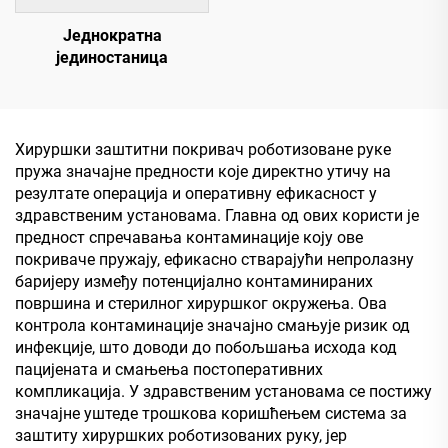
Једнократна
јединостаница
Хируршки заштитни покривач роботизоване руке
пружа значајне предности које директно утичу на
резултате операција и оперативну ефикасност у
здравственим установама. Главна од ових користи је
предност спречавања контаминације коју ове
покриваче пружају, ефикасно стварајући непролазну
баријеру између потенцијално контаминираних
површина и стерилног хируршког окружења. Ова
контрола контаминације значајно смањује ризик од
инфекције, што доводи до побољшања исхода код
пацијената и смањења постоперативних
компликација. У здравственим установама се постижу
значајне уштеде трошкова коришћењем система за
заштиту хируршких роботизованих руку, јер