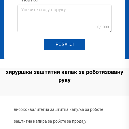
0/1000
POŠALJI
хируршки заштитни капак за роботизовану
руку
висококвалитетна заштитна капуља за роботе
заштитна капира за роботе за продају