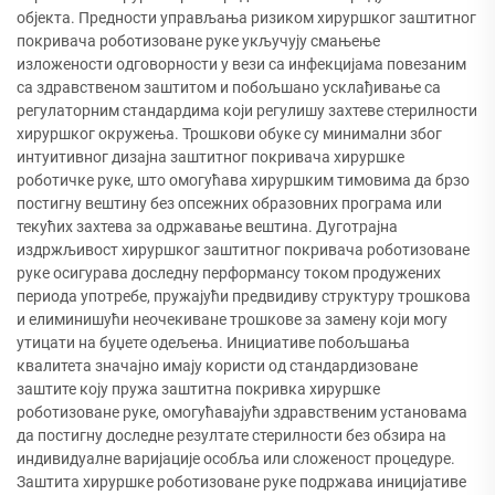
објекта. Предности управљања ризиком хируршког заштитног
покривача роботизоване руке укључују смањење
изложености одговорности у вези са инфекцијама повезаним
са здравственом заштитом и побољшано усклађивање са
регулаторним стандардима који регулишу захтеве стерилности
хируршког окружења. Трошкови обуке су минимални због
интуитивног дизајна заштитног покривача хируршке
роботичке руке, што омогућава хируршким тимовима да брзо
постигну вештину без опсежних образовних програма или
текућих захтева за одржавање вештина. Дуготрајна
издржљивост хируршког заштитног покривача роботизоване
руке осигурава доследну перформансу током продужених
периода употребе, пружајући предвидиву структуру трошкова
и елиминишући неочекиване трошкове за замену који могу
утицати на буџете одељења. Инициативе побољшања
квалитета значајно имају користи од стандардизоване
заштите коју пружа заштитна покривка хируршке
роботизоване руке, омогућавајући здравственим установама
да постигну доследне резултате стерилности без обзира на
индивидуалне варијације особља или сложеност процедуре.
Заштита хируршке роботизоване руке подржава иницијативе