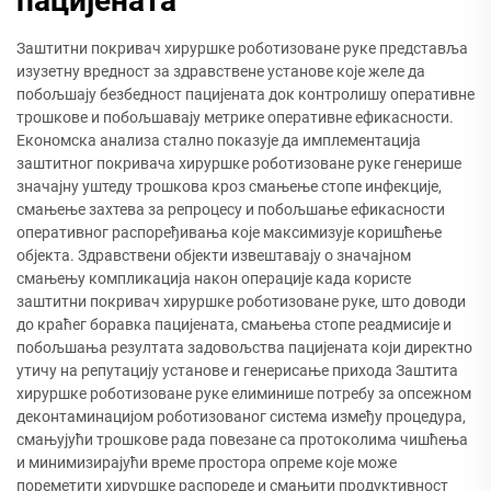
пацијената
Заштитни покривач хируршке роботизоване руке представља
изузетну вредност за здравствене установе које желе да
побољшају безбедност пацијената док контролишу оперативне
трошкове и побољшавају метрике оперативне ефикасности.
Економска анализа стално показује да имплементација
заштитног покривача хируршке роботизоване руке генерише
значајну уштеду трошкова кроз смањење стопе инфекције,
смањење захтева за репроцесу и побољшање ефикасности
оперативног распоређивања које максимизује коришћење
објекта. Здравствени објекти извештавају о значајном
смањењу компликација након операције када користе
заштитни покривач хируршке роботизоване руке, што доводи
до краћег боравка пацијената, смањења стопе реадмисије и
побољшања резултата задовољства пацијената који директно
утичу на репутацију установе и генерисање прихода Заштита
хируршке роботизоване руке елиминише потребу за опсежном
деконтаминацијом роботизованог система између процедура,
смањујући трошкове рада повезане са протоколима чишћења
и минимизирајући време простора опреме које може
пореметити хируршке распореде и смањити продуктивност