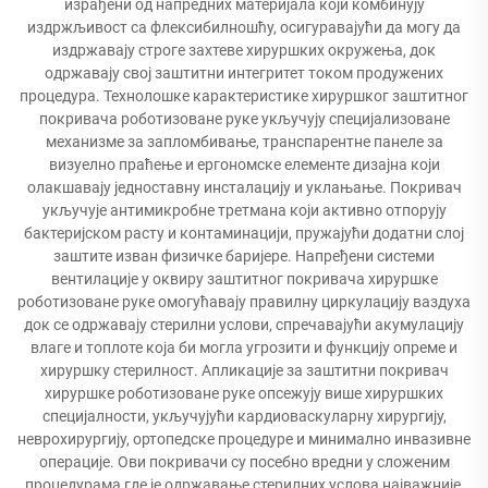
израђени од напредних материјала који комбинују
издржљивост са флексибилношћу, осигуравајући да могу да
издржавају строге захтеве хируршких окружења, док
одржавају свој заштитни интегритет током продужених
процедура. Технолошке карактеристике хируршког заштитног
покривача роботизоване руке укључују специјализоване
механизме за запломбивање, транспарентне панеле за
визуелно праћење и ергономске елементе дизајна који
олакшавају једноставну инсталацију и уклањање. Покривач
укључује антимикробне третмана који активно отпорују
бактеријском расту и контаминацији, пружајући додатни слој
заштите изван физичке баријере. Напређени системи
вентилације у оквиру заштитног покривача хируршке
роботизоване руке омогућавају правилну циркулацију ваздуха
док се одржавају стерилни услови, спречавајући акумулацију
влаге и топлоте која би могла угрозити и функцију опреме и
хируршку стерилност. Апликације за заштитни покривач
хируршке роботизоване руке опсежују више хируршких
специјалности, укључујући кардиоваскуларну хирургију,
неврохирургију, ортопедске процедуре и минимално инвазивне
операције. Ови покривачи су посебно вредни у сложеним
процедурама где је одржавање стерилних услова најважније,