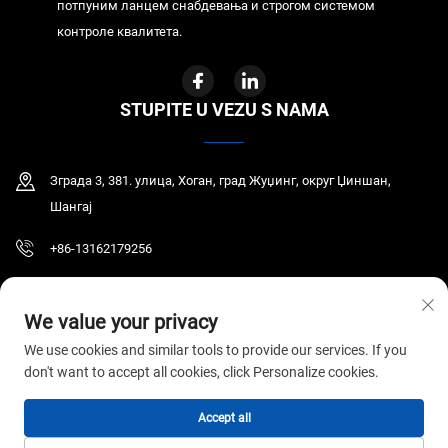
потпуним ланцем снабдевања и строгом системом
контроле квалитета.
STUPITE U VEZU S NAMA
Зграда 3, 381. улица, Хоган, град Жуџинг, округ Џиншан,
Шангај
+86-13162179256
[email protected]
We value your privacy
We use cookies and similar tools to provide our services. If you
don't want to accept all cookies, click Personalize cookies.
Ауторско право © 2026 ГИР МЕДИЦАЛ ЦО., ЛТД. Сва права су задржана.
Politika privatnosti
Accept all