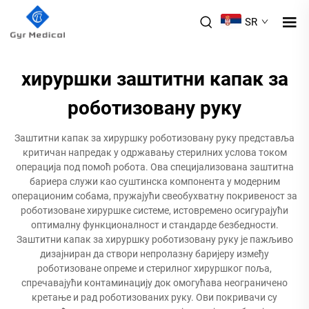
SR
хируршки заштитни капак за
роботизовану руку
Заштитни капак за хируршку роботизовану руку представља
критичан напредак у одржавању стерилних услова током
операција под помоћ робота. Ова специјализована заштитна
бариера служи као суштинска компонента у модерним
операционим собама, пружајући свеобухватну покривеност за
роботизоване хируршке системе, истовремено осигурајући
оптималну функционалност и стандарде безбедности.
Заштитни капак за хируршку роботизовану руку је пажљиво
дизајниран да створи непролазну баријеру између
роботизоване опреме и стерилног хируршког поља,
спречавајући контаминацију док омогућава неограничено
кретање и рад роботизованих руку. Ови покривачи су