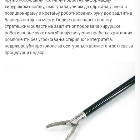
пружа побољшану тактилну повратну информацију
хируршком особљу, омогућавајући им да одржавају свест о
позиционирању и кретању роботизованих руку док заштитна
бариера остаје на месту. Опције транспарентности у
стратешким областима заштитног покривача хируршке
роботизоване руке омогућавају визуелно праћење критичних
компоненти без угрожавања стерилног интегритета,
подржавајући протоколе за осигурање квалитета и захтеве за
процедурни надзор.