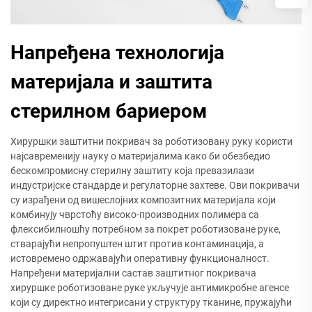
Напређена технологија
материјала и заштита
стерилном бариером
Хируршки заштитни покривач за роботизовану руку користи
најсавременију науку о материјалима како би обезбедио
бескомпромисну стерилну заштиту која превазилази
индустријске стандарде и регулаторне захтеве. Ови покривачи
су израђени од вишеслојних композитних материјала који
комбинују чврстоћу високо-производних полимера са
флексибилношћу потребном за покрет роботизоване руке,
стварајући непропуштен штит против контаминација, а
истовремено одржавајући оперативну функционалност.
Напређени материјални састав заштитног покривача
хируршке роботизоване руке укључује антимикробне агенсе
који су директно интегрисани у структуру тканине, пружајући