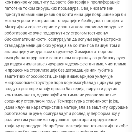
континуирану заштиту од раста бактерија и пролиферације
патогена током хируршких процедура. Овај иновативни
приступ елиминише ризик од контаминације површине која би
могла угрозити стерилност операције и безбедност пацијента.
Материјали који се користе у заштитном покривљу хируршке
роботизоване руке подвргнути су строгом тестирању
биокомпатибилности, осигурајући да испуњавају најстроже
стандарде медицинских уређаја за контакт са пацијентом и
апликације у хируршком окружењу. Химијска отпорност
омогућава хируршком заштитном покривљу за роботску руку
да издржи излагање хируршким дезинфектантима, чистилима
и процесима стерилизације без деградације или губитка
заштитних способности. Дизајн вишебаријера укључује
микроскопске структуре пора које омогућавају циркулацију
ваздуха док спречавају пролаз бактерија, вируса и других
контаминаната, одржавајући оптималне услове животне
средине у стерилном пољу. Температурна стабилност је још
једна кључна карактеристика материјала за заштиту хируршке
роботизоване руке, осигуравајући доследну перформансу у
различитим условима хируршког простора и продуженом
трајању процедуре. Напређена материјална технологија такође