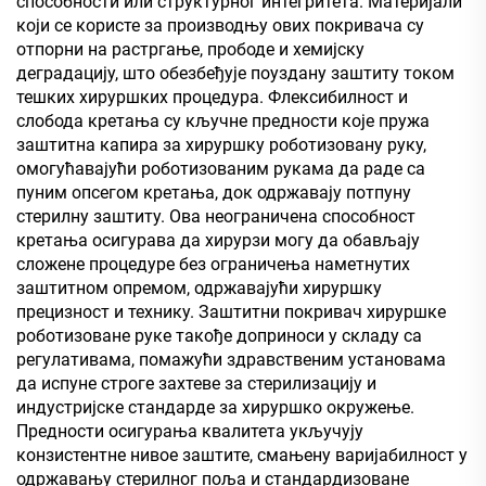
способности или структурног интегритета. Материјали
који се користе за производњу ових покривача су
отпорни на растргање, прободе и хемијску
деградацију, што обезбеђује поуздану заштиту током
тешких хируршких процедура. Флексибилност и
слобода кретања су кључне предности које пружа
заштитна капира за хируршку роботизовану руку,
омогућавајући роботизованим рукама да раде са
пуним опсегом кретања, док одржавају потпуну
стерилну заштиту. Ова неограничена способност
кретања осигурава да хирурзи могу да обављају
сложене процедуре без ограничења наметнутих
заштитном опремом, одржавајући хируршку
прецизност и технику. Заштитни покривач хируршке
роботизоване руке такође доприноси у складу са
регулативама, помажући здравственим установама
да испуне строге захтеве за стерилизацију и
индустријске стандарде за хируршко окружење.
Предности осигурања квалитета укључују
конзистентне нивое заштите, смањену варијабилност у
одржавању стерилног поља и стандардизоване