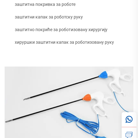
заштитна покривка за роботе
заштитни капак за роботску руку
заштитно покриће за роботизовану хирургију
хируршки заштитни капак за роботизовану руку