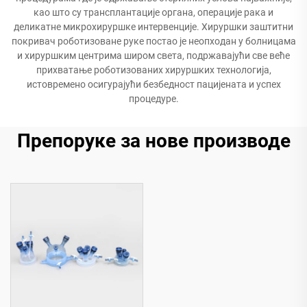
као што су трансплантације органа, операције рака и
деликатне микрохируршке интервенције. Хируршки заштитни
покривач роботизоване руке постао је неопходан у болницама
и хируршким центрима широм света, подржавајући све веће
прихватање роботизованих хируршких технологија,
истовремено осигурајући безбедност пацијената и успех
процедуре.
Препоруке за нове производе