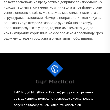
за негу засноване на вредностима доприносећи побољшању
исхода пацијента, смањењу компликација и повећању стопе
успеха операције које су у складу са мерилима квалитета и
структурама надокнаде. Измерке повратака инвестиција за
заштиту хируршке роботизоване руке обично показују
позитивне резултате у првој години имплементације, са
континуираним користима које се временом повећавају кроз
одрживу штедњу трошкова и оперативна побољшања.
ГИР МЕДИЦАЛ (Шангај Руидаи) је пружалац решења
за медицинске потрошне производе високог класа,
вођен прилагођавањем клијента, опремљен