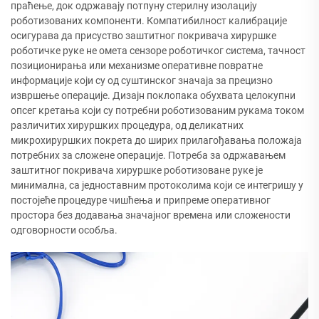
праћење, док одржавају потпуну стерилну изолацију
роботизованих компоненти. Компатибилност калибрације
осигурава да присуство заштитног покривача хируршке
роботичке руке не омета сензоре роботичког система, тачност
позиционирања или механизме оперативне повратне
информације који су од суштинског значаја за прецизно
извршење операције. Дизајн поклопака обухвата целокупни
опсег кретања који су потребни роботизованим рукама током
различитих хируршких процедура, од деликатних
микрохируршких покрета до ширих прилагођавања положаја
потребних за сложене операције. Потреба за одржавањем
заштитног покривача хируршке роботизоване руке је
минимална, са једноставним протоколима који се интегришу у
постојеће процедуре чишћења и припреме оперативног
простора без додавања значајног времена или сложености
одговорности особља.