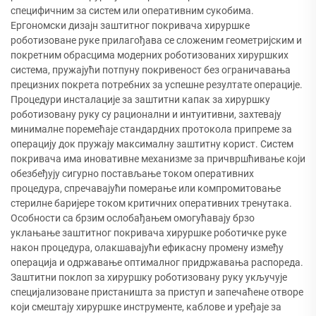
специфичним за систем или оперативним сукобима.
Ергономски дизајн заштитног покривача хируршке
роботизоване руке прилагођава се сложеним геометријским и
покретним обрасцима модерних роботизованих хируршких
система, пружајући потпуну покривеност без ограничавања
прецизних покрета потребних за успешне резултате операције.
Процедури инсталације за заштитни капак за хируршку
роботизовану руку су рационални и интуитивни, захтевају
минималне поремећаје стандардних протокола припреме за
операцију док пружају максималну заштитну корист. Систем
покривача има иновативне механизме за причвршћивање који
обезбеђују сигурно постављање током оперативних
процедура, спречавајући померање или компромитовање
стерилне баријере током критичних оперативних тренутака.
Особности са брзим ослобађањем омогућавају брзо
уклањање заштитног покривача хируршке роботичке руке
након процедура, олакшавајући ефикасну промену између
операција и одржавање оптималног придржавања распореда.
Заштитни поклоп за хируршку роботизовану руку укључује
специјализоване пристаништа за приступ и запечаћене отворе
који смештају хируршке инструменте, каблове и уређаје за