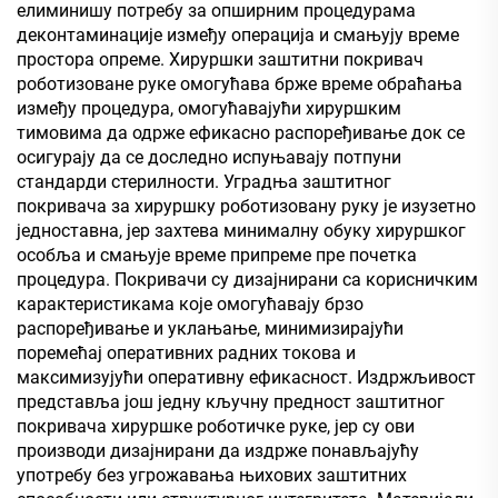
елиминишу потребу за опширним процедурама
деконтаминације између операција и смањују време
простора опреме. Хируршки заштитни покривач
роботизоване руке омогућава брже време обраћања
између процедура, омогућавајући хируршким
тимовима да одрже ефикасно распоређивање док се
осигурају да се доследно испуњавају потпуни
стандарди стерилности. Уградња заштитног
покривача за хируршку роботизовану руку је изузетно
једноставна, јер захтева минималну обуку хируршког
особља и смањује време припреме пре почетка
процедура. Покривачи су дизајнирани са корисничким
карактеристикама које омогућавају брзо
распоређивање и уклањање, минимизирајући
поремећај оперативних радних токова и
максимизујући оперативну ефикасност. Издржљивост
представља још једну кључну предност заштитног
покривача хируршке роботичке руке, јер су ови
производи дизајнирани да издрже понављајућу
употребу без угрожавања њихових заштитних