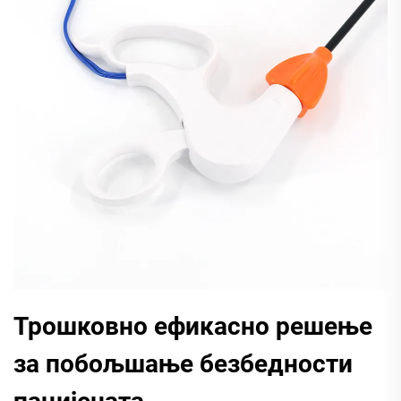
Трошковно ефикасно решење
за побољшање безбедности