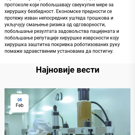
протоколе који побољшавају свеукупне мере за
хируршку безбедност. Економске предности се
протежу изван непосредних уштеда трошкова и
укључују смањење ризика од одговорности,
побољшање резултата задовољства пацијената и
побољшање репутације хируршке изврсности коју
хируршка заштитна покривка роботизованих руку
помаже здравственим установама да постигну.
Најновије вести
05
Feb