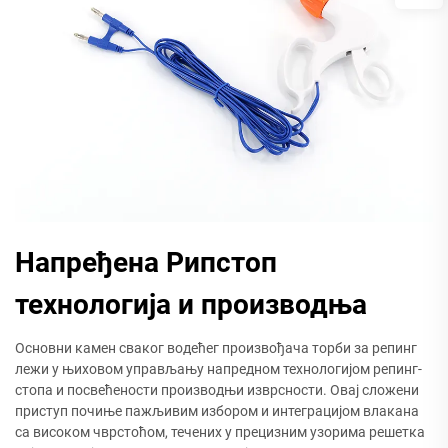
Напређена Рипстоп
технологија и производња
Основни камен сваког водећег произвођача торби за репинг
лежи у њиховом управљању напредном технологијом репинг-
стопа и посвећености производњи изврсности. Овај сложени
приступ почиње пажљивим избором и интеграцијом влакана
са високом чврстоћом, течених у прецизним узорима решетка