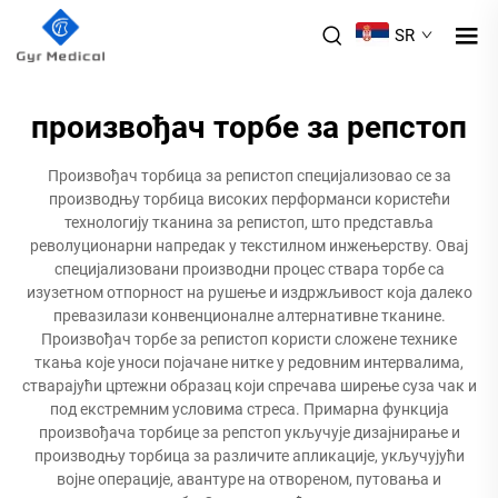
SR
произвођач торбе за репстоп
Произвођач торбица за репистоп специјализовао се за
производњу торбица високих перформанси користећи
технологију тканина за репистоп, што представља
револуционарни напредак у текстилном инжењерству. Овај
специјализовани производни процес ствара торбе са
изузетном отпорност на рушење и издржљивост која далеко
превазилази конвенционалне алтернативне тканине.
Произвођач торбе за репистоп користи сложене технике
ткања које уноси појачане нитке у редовним интервалима,
стварајући цртежни образац који спречава ширење суза чак и
под екстремним условима стреса. Примарна функција
произвођача торбице за репстоп укључује дизајнирање и
производњу торбица за различите апликације, укључујући
војне операције, авантуре на отвореном, путовања и