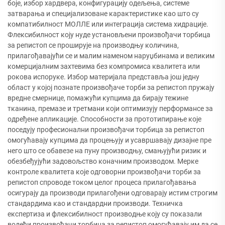
боје, избор хардвера, конфигурацију одељења, системе
затварања и специјализоване карактеристике као што су
компатибилност МОЛЛЕ или интеграција система хидрације.
Флексибилност коју нуде установљени произвођачи торбица
за репистоп се проширује на производњу количина,
прилагођавајући се и малим наменом наруџбинама и великим
комерцијалним захтевима без компромиса квалитета или
рокова испоруке. Избор материјала представља још једну
област у којој познате произвођаче торби за репистоп пружају
вредне смернице, помажући купцима да бирају тежине
тканина, премазе и третмани који оптимизују перформансе за
одређене апликације. Способности за прототипирање које
поседују професионални произвођачи торбица за репистоп
омогућавају купцима да процењују и усавршавају дизајне пре
него што се обавезе на пуну производњу, смањујући ризик и
обезбеђујући задовољство коначним производом. Мерке
контроле квалитета које одговорни произвођачи торби за
репистоп спроводе током целог процеса прилагођавања
осигурају да производи прилагођени одговарају истим строгим
стандардима као и стандардни производи. Техничка
експертиза и флексибилност производње коју су показали
водећи произвођачи торбица за репистоп омогућавају им да се