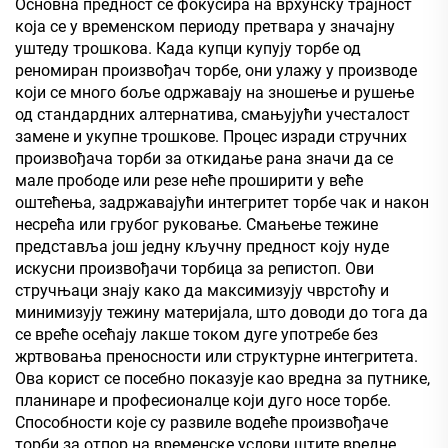
Основна предност се фокусира на врхунску трајност
која се у временском периоду претвара у значајну
уштеду трошкова. Када купци купују торбе од
реномиран произвођач торбе, они улажу у производе
који се много боље одржавају на зношење и рушење
од стандардних алтернатива, смањујући учесталост
замене и укупне трошкове. Процес изради стручних
произвођача торби за откидање рана значи да се
мале прободе или резе неће проширити у веће
оштећења, задржавајући интегритет торбе чак и након
несрећа или грубог руковање. Смањење тежине
представља још једну кључну предност коју нуде
искусни произвођачи торбица за репистоп. Ови
стручњаци знају како да максимизују чврстоћу и
минимизују тежину материјала, што доводи до тога да
се вреће осећају лакше током дуге употребе без
жртвовања преносности или структурне интегритета.
Ова корист се посебно показује као вредна за путнике,
планинаре и професионалце који дуго носе торбе.
Способности које су развиле водеће произвођаче
торби за отпор на временске услови штите вредне