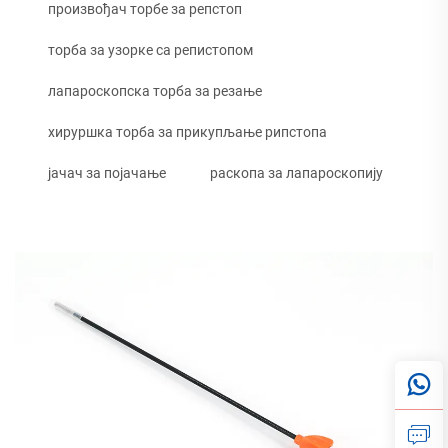
произвођач торбе за репстоп
торба за узорке са репистопом
лапароскопска торба за резање
хируршка торба за прикупљање рипстопа
јачач за појачање
раскопа за лапароскопију