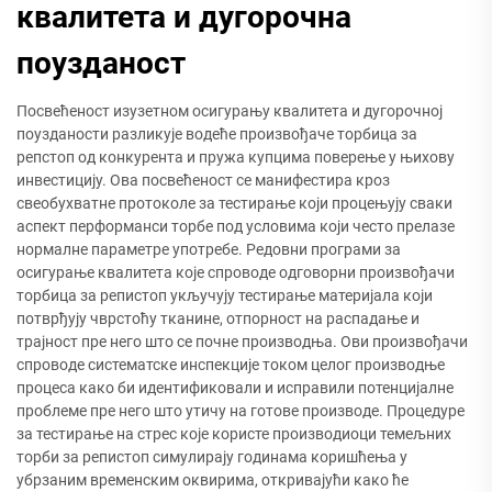
квалитета и дугорочна
поузданост
Посвећеност изузетном осигурању квалитета и дугорочној
поузданости разликује водеће произвођаче торбица за
репстоп од конкурента и пружа купцима поверење у њихову
инвестицију. Ова посвећеност се манифестира кроз
свеобухватне протоколе за тестирање који процењују сваки
аспект перформанси торбе под условима који често прелазе
нормалне параметре употребе. Редовни програми за
осигурање квалитета које спроводе одговорни произвођачи
торбица за репистоп укључују тестирање материјала који
потврђују чврстоћу тканине, отпорност на распадање и
трајност пре него што се почне производња. Ови произвођачи
спроводе систематске инспекције током целог производње
процеса како би идентификовали и исправили потенцијалне
проблеме пре него што утичу на готове производе. Процедуре
за тестирање на стрес које користе производиоци темељних
торби за репистоп симулирају годинама коришћења у
убрзаним временским оквирима, откривајући како ће