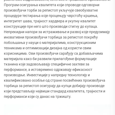
Програм осигурања квалитета који спроводе одговорни
произвођачи торби за репистоп укључује свеобухватне
процедуре тестирања које процењују чврстоћу кршења,
интегритет шава, трајност хардвера и укупну квалитет
конструкције пре него што производи стигну до купаца.
Непрекидни напори за истраживање и развој које предузимају
иновативни произвођачи торбица за репистоп покрећу
побољшања у науци о материјалима, конструкционим
техникама и оптимизацији дизајна од користи свим
корисницима. Ови произвођачи сарађују са добављачима
материјала како би развили прилагођене формулације
тканина које задовољавају специфичне захтеве за
перформансе, а истовремено одржавају ефикасност
производње. Инвестиције у напредну технологију и
квалификовано особље од стране посвећених произвођача
торбица за репистоп осигурају да купци добијају производе
који представљају највиши стандард квалитета, трајности и
перформанси који су данас на тржишту.