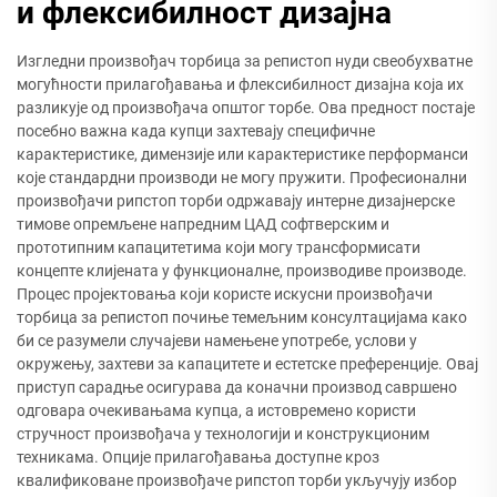
и флексибилност дизајна
Изгледни произвођач торбица за репистоп нуди свеобухватне
могућности прилагођавања и флексибилност дизајна која их
разликује од произвођача општог торбе. Ова предност постаје
посебно важна када купци захтевају специфичне
карактеристике, димензије или карактеристике перформанси
које стандардни производи не могу пружити. Професионални
произвођачи рипстоп торби одржавају интерне дизајнерске
тимове опремљене напредним ЦАД софтверским и
прототипним капацитетима који могу трансформисати
концепте клијената у функционалне, производиве производе.
Процес пројектовања који користе искусни произвођачи
торбица за репистоп почиње темељним консултацијама како
би се разумели случајеви намењене употребе, услови у
окружењу, захтеви за капацитете и естетске преференције. Овај
приступ сарадње осигурава да коначни производ савршено
одговара очекивањама купца, а истовремено користи
стручност произвођача у технологији и конструкционим
техникама. Опције прилагођавања доступне кроз
квалификоване произвођаче рипстоп торби укључују избор