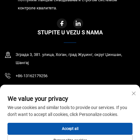
контроле квалитета.
STUPITE U VEZU S NAMA
Зграда 3, 381. улица, Хоган, град Жуџинг, округ Џиншан,
Шангај
+86-13162179256
[email protected]
We value your privacy
We use cookies and similar tools to provide our services. If you
don't want to accept all cookies, click Personalize cookies.
Ауторско право © 2026 ГИР МЕДИЦАЛ ЦО., ЛТД. Сва права су задржана.
Politika privatnosti
Accept all