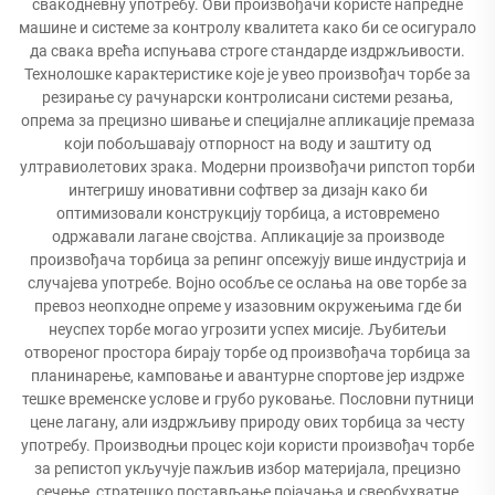
свакодневну употребу. Ови произвођачи користе напредне
машине и системе за контролу квалитета како би се осигурало
да свака врећа испуњава строге стандарде издржљивости.
Технолошке карактеристике које је увео произвођач торбе за
резирање су рачунарски контролисани системи резања,
опрема за прецизно шивање и специјалне апликације премаза
који побољшавају отпорност на воду и заштиту од
ултравиолетових зрака. Модерни произвођачи рипстоп торби
интегришу иновативни софтвер за дизајн како би
оптимизовали конструкцију торбица, а истовремено
одржавали лагане својства. Апликације за производе
произвођача торбица за репинг опсежују више индустрија и
случајева употребе. Војно особље се ослања на ове торбе за
превоз неопходне опреме у изазовним окружењима где би
неуспех торбе могао угрозити успех мисије. Љубитељи
отвореног простора бирају торбе од произвођача торбица за
планинарење, камповање и авантурне спортове јер издрже
тешке временске услове и грубо руковање. Пословни путници
цене лагану, али издржљиву природу ових торбица за честу
употребу. Производњи процес који користи произвођач торбе
за репистоп укључује пажљив избор материјала, прецизно
сечење, стратешко постављање појачања и свеобухватне