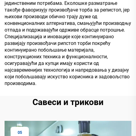
јединственим потребама. Еколошке разматрање
такође фаворизују произвођаче торба за репистоп, јер
њихови производи обично трају дуже од
конвенционалних алтернатива, смањујући производњу
отпада и подржавајући одрживе обрасце потрошње.
Специјализација и иновације које континуирано
развијају произвођачи рипстоп торби покрећу
континуирано побољшање материјала,
конструкционих техника и функционалности,
осигуравајући да купци имају користи од
најсавременијих технологија и напредовања у дизајну
који побољшавају искуство корисника и задовољство
производима.
Савеси и трикови
05