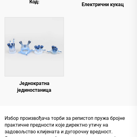
Код:
Електрични кукац
Једнократна
јединостаница
Избор произвођача торби за репистоп пружа бројне
практичне предности које директно утичу на
задовољство клијената и дугорочну вредност.