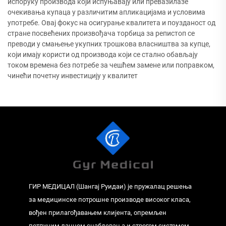
испоруку производа који испуњавају или превазилазе
очекивања купаца у различитим апликацијама и условима
употребе. Овај фокус на осигурање квалитета и поузданост од
стране посвећених произвођача торбица за репистоп се
преводи у смањење укупних трошкова власништва за купце,
који имају користи од производа који се стално обављају
током времена без потребе за чешћем замене или поправком,
чинећи почетну инвестицију у квалитет
ГИР МЕДИЦАЛ (Шангај Руидаи) је пружалац решења
за медицинске потрошне производе високог класа,
вођен прилагођавањем клијента, опремљен
потпуним ланцем снабдевања и строгом системом