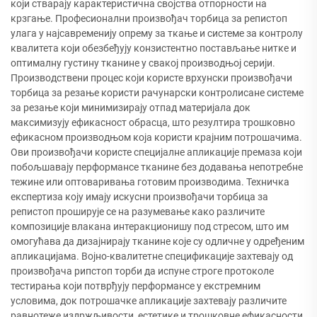
који стварају карактеристична својства отпорности на
крзгање. Професионални произвођач торбица за репистоп
улага у најсавременију опрему за ткање и системе за контролу
квалитета који обезбеђују конзистентно постављање нитке и
оптималну густину тканине у свакој производњој серији.
Производствени процес који користе врхунски произвођачи
торбица за резање користи рачунарски контролисане системе
за резање који минимизирају отпад материјала док
максимизују ефикасност обрасца, што резултира трошковно
ефикасном производњом која користи крајним потрошачима.
Ови произвођачи користе специјалне апликације премаза који
побољшавају перформансе тканине без додавања непотребне
тежине или оптоваривања готовим производима. Техничка
експертиза коју имају искусни произвођачи торбица за
репистоп проширује се на разумевање како различите
композиције влакана интеракционишу под стресом, што им
омогућава да дизајнирају тканине које су одличне у одређеним
апликацијама. Војно-квалитетне спецификације захтевају од
произвођача рипстоп торби да испуне строге протоколе
тестирања који потврђују перформансе у екстремним
условима, док потрошачке апликације захтевају различите
равнотеже издржљивости, естетике и трошковне ефикасности.