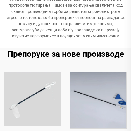
протоколе тестирања. Тимови за осигурање квалитета код
сваког произвођача торби за репистоп спроводе строге
стресне тестове како би проверили отпорност на распадање,
тежину и дуговечност под различитим условима,
осигуравајући да купци добијају производе који пружају
изузетне перформансе и поузданост у свим намењеним
Препоруке за нове производе