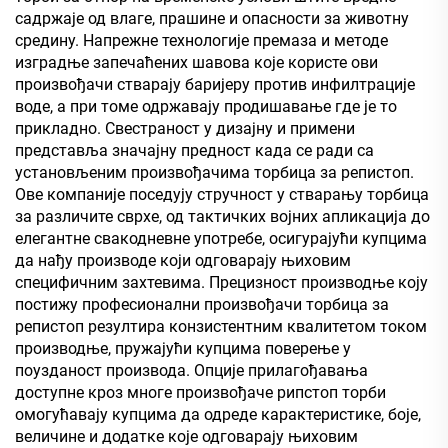
садржаје од влаге, прашине и опасности за животну
средину. Напрежне технологије премаза и методе
изградње запечаћених шавова које користе ови
произвођачи стварају баријеру против инфилтрације
воде, а при томе одржавају продишавање где је то
прикладно. Свестраност у дизајну и примени
представља значајну предност када се ради са
установљеним произвођачима торбица за репистоп.
Ове компаније поседују стручност у стварању торбица
за различите сврхе, од тактичких војних апликација до
елегантне свакодневне употребе, осигурајући купцима
да нађу производе који одговарају њиховим
специфичним захтевима. Прецизност производње коју
постижу професионални произвођачи торбица за
репистоп резултира конзистентним квалитетом током
производње, пружајући купцима поверење у
поузданост производа. Опције прилагођавања
доступне кроз многе произвођаче рипстоп торби
омогућавају купцима да одреде карактеристике, боје,
величине и додатке које одговарају њиховим