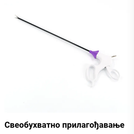
Свеобухватно прилагођавање