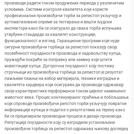
производи радити током продужених периода у различитим
условима. Системи контроле квалитета које користе
професионални произвођачи торби за репистоп укључују и
аутоматизоване опреме за тестирање и вешти људски
инспектори како би се осигурало да свака торба испуњава
утврђене стандарде за квалитет конструкције,
функционалност и изглед. Гаранциони програми које нуде
сигурни произвођачи торбица за репистоп показују своју
посвећеност поузданости производа и задовољству купца,
пружајући покриће за поправку или замену које штити
инвестиције купца. Дугорочна поузданост коју постижу
стручњаци из произвођача торбица за репистоп је резултат
пажљиве пажње на избор материјала, технике изградње и
квалитета хардвера који осигурава да производи одржавају
своје карактеристике перформанси током цијелог намењеног
животног века. Процес континуираног праћења и побољшања
који спроводе произвођачи рипстоп торби укључују повратне
информације купаца и податке о резултатима на терену како
би се прецизирали производни процеси и дизајн производа.
Репутација поузданости коју су изградили установљени
произвођачи торбица за репистоп одражава њихову доследну