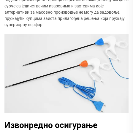
суоче са јединственим изазовима и захтевима које
алтернативи за масовно производње не могу да задовоље,
пружајући купцима заиста прилагођена решења која пружају
супериорну перфор
Извонредно осигурање