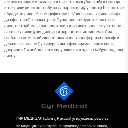
етилен оксидом и гама зрачење, што омогућава објектима да
интегришу рипстоп торбу за лапароскопију у постојеће протоке
обраде стерилне без модификације. Универзална филозофија
дизајна такође разматра међународне хируршке праксе, са
рипстоп торбом за лапароскопију која испуњава регулаторне
захтеве у више јурисдикција и здравствених система. Ова
глобална компатибилност олакшава трансфер технологије и
дељење знања међу хируршким заједницама широм света,
доприносећи побољшању хируршких исхода на међународном
нивоу.
ГИР МЕДИЦАЛ (Шангај Руидаи) је пружалац решења
за медицинске потрошне производе високог класа,