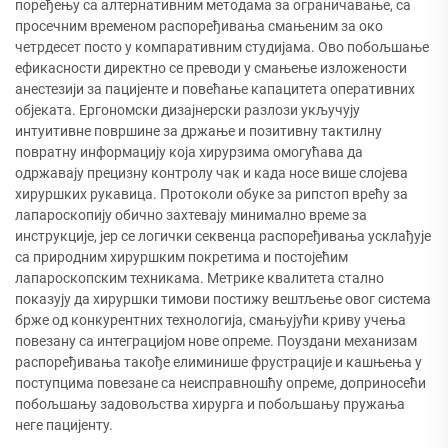
поређењу са алтернативним методама за ограничавање, са
просечним временом распоређивања смањеним за око
четрдесет посто у компаративним студијама. Ово побољшање
ефикасности директно се преводи у смањење изложености
анестезији за пацијенте и повећање капацитета оперативних
објеката. Ергономски дизајнерски разлози укључују
интуитивне површине за држање и позитивну тактилну
повратну информацију која хирурзима омогућава да
одржавају прецизну контролу чак и када носе више слојева
хируршких рукавица. Протоколи обуке за рипстоп врећу за
лапароскопију обично захтевају минимално време за
инструкције, јер се логички секвенца распоређивања усклађује
са природним хируршким покретима и постојећим
лапароскопским техникама. Метрике квалитета стално
показују да хируршки тимови постижу вештљење овог система
брже од конкурентних технологија, смањујући криву учења
повезану са интеграцијом нове опреме. Поуздани механизам
распоређивања такође елиминише фрустрације и кашњења у
поступцима повезане са неисправношћу опреме, доприносећи
побољшању задовољства хирурга и побољшању пружања
неге пацијенту.