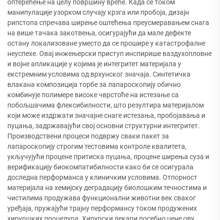
оптерећење на целу површину вреће. Када се током
манипулације узорком случају крзга или пробоја, дизајн
рипстопа спречава ширење оштећења преусмеравањем снага
на више тачака закотвења, осигурајући да мале дефекте
остану локализоване уместо да се прошире у катастрофалне
неуспехе. Овај инжењерски приступ инспирише ваздухопловне
и војне апликације у којима је интегритет материјала у
екстремним условима од врхунског значаја. Синтетичка
влакана композиција торбе за лапароскопију обично
комбинује полимере високе чврстоће на истезање са
побољшачима флексибилности, што резултира материјалом
који може издржати значајне снаге истезања, пробојавања и
пуцања, задржавајући свој основни структурни интегритет.
Производствени процеси подвржу сваки пакет за
лапароскопију строгим тестовима контроле квалитета,
укључујући процене притиска пуцања, процене ширења суза и
верификацију биокомпатибилности како би се осигурала
доследна перформанса у клиничким условима. Отпорност
материјала на хемијску деградацију биолошким течностима и
чистилима продужава функционални животни век сваког
уређаја, пружајући трајну перформансу током продужених
хируршких процедура. Хирурски лекари посебно цене ову