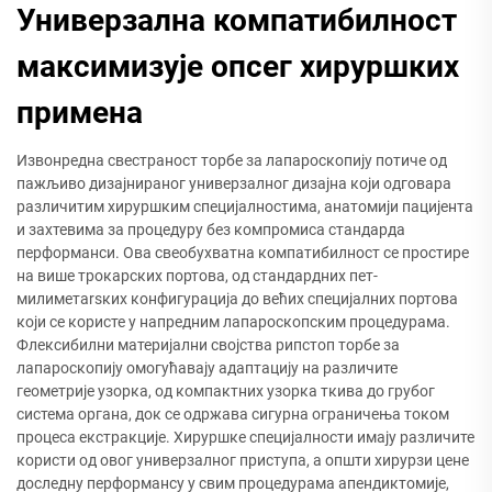
Универзална компатибилност
максимизује опсег хируршких
примена
Извонредна свестраност торбе за лапароскопију потиче од
пажљиво дизајнираног универзалног дизајна који одговара
различитим хируршким специјалностима, анатомији пацијента
и захтевима за процедуру без компромиса стандарда
перформанси. Ова свеобухватна компатибилност се простире
на више трокарских портова, од стандардних пет-
милиметarsких конфигурација до већих специјалних портова
који се користе у напредним лапароскопским процедурама.
Флексибилни материјални својства рипстоп торбе за
лапароскопију омогућавају адаптацију на различите
геометрије узорка, од компактних узорка ткива до грубог
система органа, док се одржава сигурна ограничења током
процеса екстракције. Хируршке специјалности имају различите
користи од овог универзалног приступа, а општи хирурзи цене
доследну перформансу у свим процедурама апендиктомије,