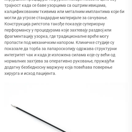
трајност када се баве узорцима са оштрим ивицама,
калцификованим ткивима или металним имплантима који би
могли да угрозе стандардне материјале за сачување.
Конструкција рипстопа такође показује супериорну
перформансу у процедурама које захтевају раздвој или
фрагментацију узорка, где традиционалне вреће могу
пропасти под механичким напором. Клиничке студије су
показале да торба за лапароскопију одржава структурни
интегритет чак и када је изложена силама које су већи од
нормалних захтјева за оперативно руковање, пружајући
додатну безбедносну маржуну која повећава поверење
хирурга и исход пацијента.