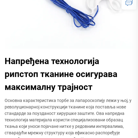
Напређена технологија
рипстоп тканине осигурава
максималну трајност
Основна карактеристика торбе за лапароскопију лежи у њој, у
револуционарној конструкцији тканине која поставља нове
стандарде за поузданост хируршке заштите. Ова напредна
технологија материјала користи специјализовани образац
ткања који уноси појачане нитке у редовним интервалима,
стварајући мрежну структуру која ефикасно распоређује