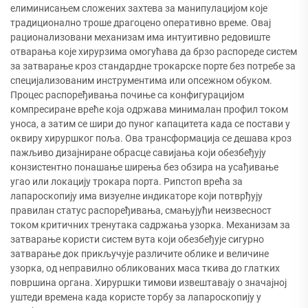
елиминисањем сложених захтева за манипулацијом које
традиционално троше драгоцено оперативно време. Овај
рационализовани механизам има интуитивно редовиште
отварања које хирурзима омогућава да брзо распореде систем
за затварање кроз стандардне трокарске порте без потребе за
специјализованим инструментима или опсежном обуком.
Процес распоређивања почиње са конфигурацијом
компресиране вреће која одржава минималан профил током
уноса, а затим се шири до пуног капацитета када се постави у
оквиру хируршког поља. Ова трансформација се дешава кроз
пажљиво дизајниране обрасце савијања који обезбеђују
конзистентно понашање ширења без обзира на усађивање
угао или локацију трокара порта. Рипстоп врећа за
лапароскопију има визуелне индикаторе који потврђују
правилан статус распоређивања, смањујући неизвесност
током критичних тренутака садржања узорка. Механизам за
затварање користи систем вута који обезбеђује сигурно
затварање док прикључује различите облике и величине
узорка, од неправилно обликованих маса ткива до глатких
површина органа. Хируршки тимови извештавају о значајној
уштеди времена када користе торбу за лапароскопију у