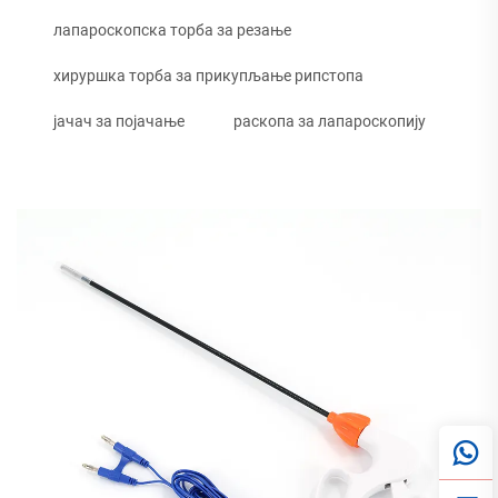
лапароскопска торба за резање
хируршка торба за прикупљање рипстопа
јачач за појачање
раскопа за лапароскопију