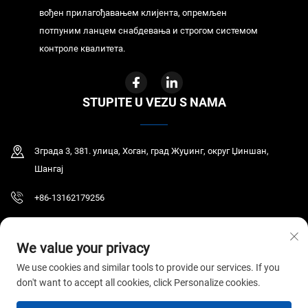
вођен прилагођавањем клијента, опремљен
потпуним ланцем снабдевања и строгом системом
контроле квалитета.
STUPITE U VEZU S NAMA
Зграда 3, 381. улица, Хоган, град Жуџинг, округ Џиншан,
Шангај
+86-13162179256
[email protected]
We value your privacy
We use cookies and similar tools to provide our services. If you
don't want to accept all cookies, click Personalize cookies.
Ауторско право © 2026 ГИР МЕДИЦАЛ ЦО., ЛТД. Сва права су задржана.
Politika privatnosti