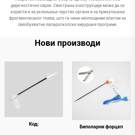
дијагностичке сврхе. Свестрана конструкција може да се
користи и за уклањање чврстих органа и за прикупљање
фрагментисаног ткива, што га чини неопходним алатом за
свеобухватне лапароскопске хируршке програме.
Нови производи
Код:
Биполарни форцеп