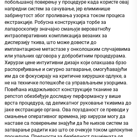
побољшаној поверењу у процедуре када користе овај
напредни систем за сачување, јер елиминише
забринутост због проливања узорка током процеса
екстракције. Робусна конструкција торбе за
лапароскопију значајно смањује вероватноћу
интраоперативних компликација везаних за
дисперзију ткива, што може довести до
имплантационе метастазе у онколошким случајевима
или упаљних одговора у добробитним процедурама.
Хирурзи цене интуитивни дизајн који олакшава брзо
распоређивање и сигурно затварање, омогућавајући
им да се фокусирају на критичне хируршке одлуке, а
не на техничке потешкоће са управљањем узорцима.
Повећана издржљивост конструкције тканине за
репстоп обезбеђује доследну перформансу у више
врста процедура, од деликатног руковање ткивима до
јаке екстракције органа. Ова поузданост се преводи у
смањење оперативног времена, јер хирурзи могу да
наставе са поверењем знајући да ће њихов систем за
затварање радити као што се очекује током целокупне
процедуре. Предности за безбедност пацијената од