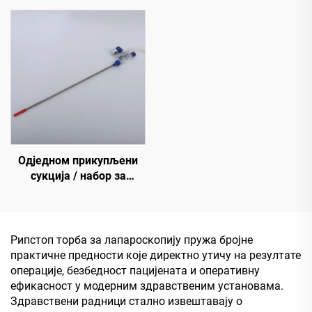
Одједном прикупљени
сукција / набор за
наводњавање
Рипстоп торба за лапароскопију пружа бројне
практичне предности које директно утичу на резултате
операције, безбедност пацијената и оперативну
ефикасност у модерним здравственим установама.
Здравствени радници стално извештавају о