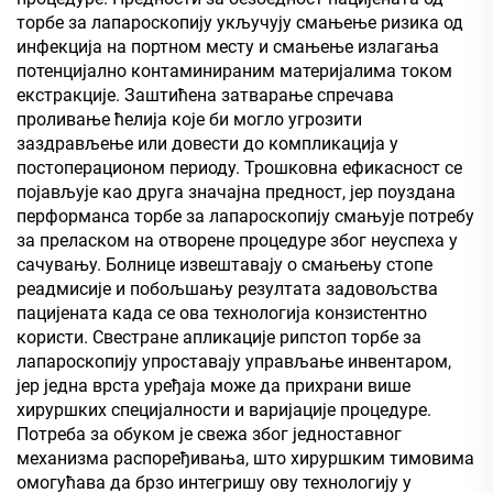
торбе за лапароскопију укључују смањење ризика од
инфекција на портном месту и смањење излагања
потенцијално контаминираним материјалима током
екстракције. Заштићена затварање спречава
проливање ћелија које би могло угрозити
заздрављење или довести до компликација у
постоперационом периоду. Трошковна ефикасност се
појављује као друга значајна предност, јер поуздана
перформанса торбе за лапароскопију смањује потребу
за преласком на отворене процедуре због неуспеха у
сачувању. Болнице извештавају о смањењу стопе
реадмисије и побољшању резултата задовољства
пацијената када се ова технологија конзистентно
користи. Свестране апликације рипстоп торбе за
лапароскопију упроставају управљање инвентаром,
јер једна врста уређаја може да прихрани више
хируршких специјалности и варијације процедуре.
Потреба за обуком је свежа због једноставног
механизма распоређивања, што хируршким тимовима
омогућава да брзо интегришу ову технологију у