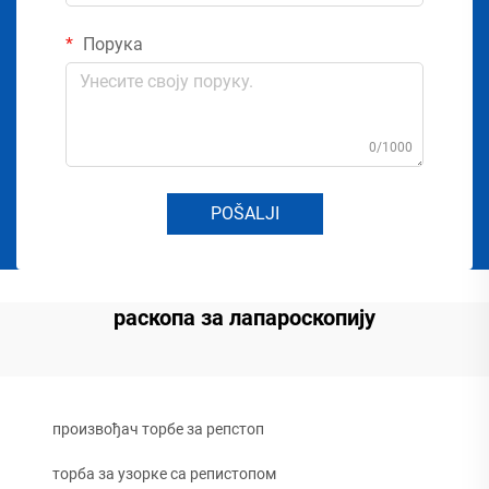
Порука
0/1000
POŠALJI
раскопа за лапароскопију
произвођач торбе за репстоп
торба за узорке са репистопом