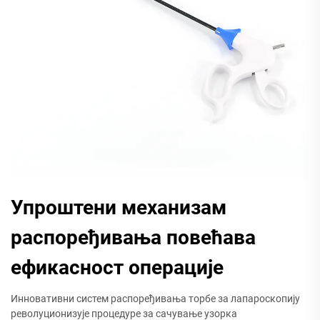
Упроштени механизам
распоређивања повећава
ефикасност операције
Инновативни систем распоређивања торбе за лапароскопију
револуционизује процедуре за сачување узорка