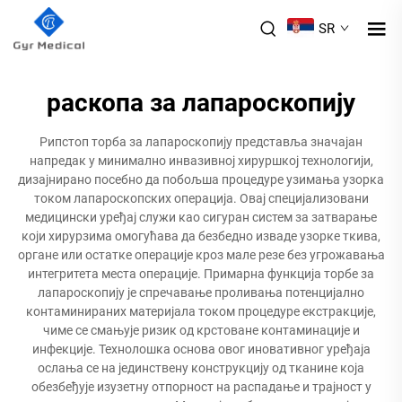
SR
раскопа за лапароскопију
Рипстоп торба за лапароскопију представља значајан
напредак у минимално инвазивној хируршкој технологији,
дизајнирано посебно да побољша процедуре узимања узорка
током лапароскопских операција. Овај специјализовани
медицински уређај служи као сигуран систем за затварање
који хирурзима омогућава да безбедно изваде узорке ткива,
органе или остатке операције кроз мале резе без угрожавања
интегритета места операције. Примарна функција торбе за
лапароскопију је спречавање проливања потенцијално
контаминираних материјала током процедуре екстракције,
чиме се смањује ризик од крстоване контаминације и
инфекције. Технолошка основа овог иновативног уређаја
ослања се на јединствену конструкцију од тканине која
обезбеђује изузетну отпорност на распадање и трајност у