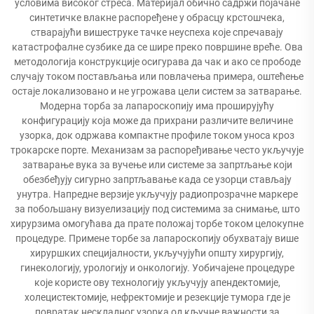
условима високог стреса. Материјал обично садржи појачане
синтетичке влакне распоређене у обрасцу крстошчека,
стварајући вишеструке тачке неуспеха које спречавају
катастрофалне сузбике да се шире преко површине вреће. Ова
методологија конструкције осигурава да чак и ако се прободе
случају током постављања или повлачења примера, оштећење
остаје локализовано и не угрожава цели систем за затварање.
Модерна торба за лапароскопију има проширујућу
конфигурацију која може да прихрани различите величине
узорка, док одржава компактне профиле током уноса кроз
трокарске порте. Механизам за распоређивање често укључује
затварање вука за вучење или системе за запртљање који
обезбеђују сигурно запртљавање када се узорци стављају
унутра. Напредне верзије укључују радиопрозрачне маркере
за побољшану визуелизацију под системима за снимање, што
хирурзима омогућава да прате положај торбе током целокупне
процедуре. Примене торбе за лапароскопију обухватају више
хируршких специјалности, укључујући општу хирургију,
гинекологију, урологију и онкологију. Уобичајене процедуре
које користе ову технологију укључују апендектомије,
холецистектомије, нефректомије и резекције тумора где је
повратак нескладног узорка од кључне важности за