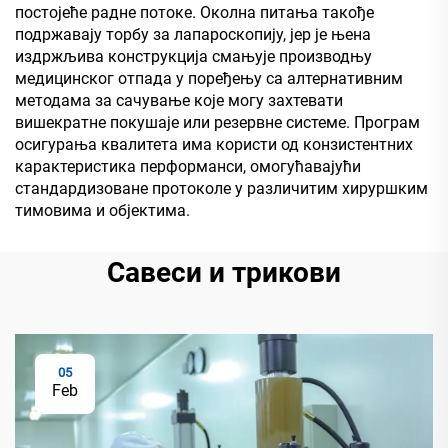
постојеће радне потоке. Околна питања такође
подржавају торбу за лапароскопију, јер је њена
издржљива конструкција смањује производњу
медицинског отпада у поређењу са алтернативним
методама за сачување које могу захтевати
вишекратне покушаје или резервне системе. Програм
осигурања квалитета има користи од конзистентних
карактеристика перформанси, омогућавајући
стандардизоване протоколе у различитим хируршким
тимовима и објектима.
Савеси и трикови
05
Feb