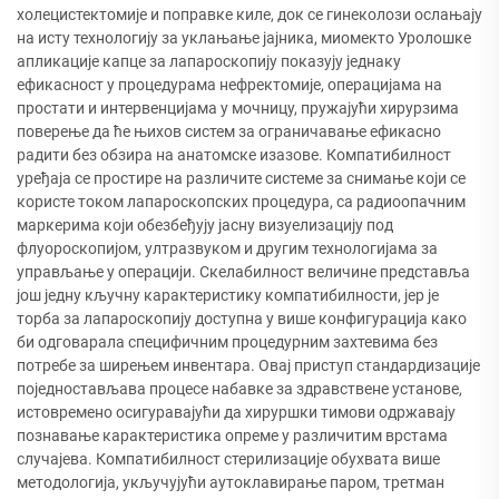
холецистектомије и поправке киле, док се гинеколози ослањају
на исту технологију за уклањање јајника, миомекто Уролошке
апликације капце за лапароскопију показују једнаку
ефикасност у процедурама нефректомије, операцијама на
простати и интервенцијама у мочницу, пружајући хирурзима
поверење да ће њихов систем за ограничавање ефикасно
радити без обзира на анатомске изазове. Компатибилност
уређаја се простире на различите системе за снимање који се
користе током лапароскопских процедура, са радиоопачним
маркерима који обезбеђују јасну визуелизацију под
флуороскопијом, ултразвуком и другим технологијама за
управљање у операцији. Скелабилност величине представља
још једну кључну карактеристику компатибилности, јер је
торба за лапароскопију доступна у више конфигурација како
би одговарала специфичним процедурним захтевима без
потребе за ширењем инвентара. Овај приступ стандардизације
поједностављава процесе набавке за здравствене установе,
истовремено осигуравајући да хируршки тимови одржавају
познавање карактеристика опреме у различитим врстама
случајева. Компатибилност стерилизације обухвата више
методологија, укључујући аутоклавирање паром, третман