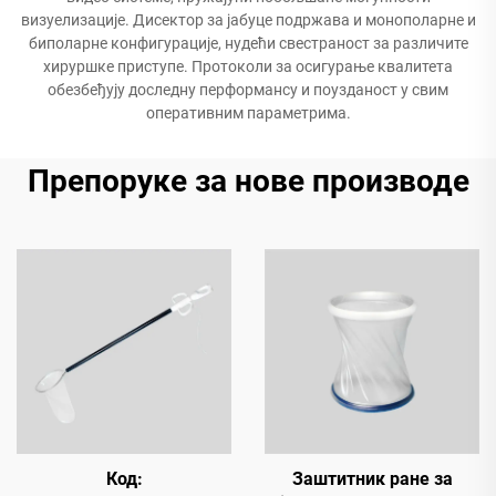
визуелизације. Дисектор за јабуце подржава и монополарне и
биполарне конфигурације, нудећи свестраност за различите
хируршке приступе. Протоколи за осигурање квалитета
обезбеђују доследну перформансу и поузданост у свим
оперативним параметрима.
Препоруке за нове производе
Код:
Заштитник ране за