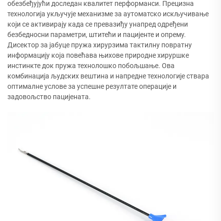
обезбеђујући доследан квалитет перформанси. Прецизна
технологија укључује механизме за аутоматско искључивање
који се активирају када се превазиђу унапред одређени
безбедносни параметри, штитећи и пацијенте и опрему.
Дисектор за јабуце пружа хирурзима тактилну повратну
информацију која повећава њихове природне хируршке
инстинкте док пружа технолошко побољшање. Ова
комбинација људских вештина и напредне технологије ствара
оптималне услове за успешне резултате операције и
задовољство пацијената.