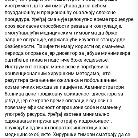
инструмент, што им омогућава да са већом
поузданошћу и прецизношћу обављају сложене
процедуре. Уређај смањује целокупно време процедуре
кроз ефикасне способности резања и коагулације,
омогућавајући медицинским тимовима да брже
заврше операције, одржавајући изузетне стандарде
безбедности. Пацијенти имају користи од смањења
периода опоравка јер дисектор за јабуце минимизира
оштећење ткива и подстиче брже исцељење.
Инструмент ствара мање резе у поређењу са
конвенционалним хируршким методама, што
резултира смањењем ожиљака и побољшањем
козметичких исхода за пацијенте. Администратори
болница цене трошковну ефикасност дисектора за
јабуце, јер се краће време операције односи на
повећану ефикасност операционе собе и смањену
употребу ресурса. Уређај захтева минимално
одржавање и пружа дуготрајну издржљивост,
пружајући одличан повратак инвестиција за
медицинске објекте. Хируршки тимови сматрају да се