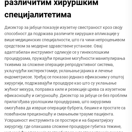
различитим хируршким
специјалитетима
Дисектор за јабуце показује изузетну свестраност кроз своју
способност да подржава различите хируршке апликације у
више медицинских специјалности, што га чини непроцењивом
средством за модерне здравствене установе. Овај
адаптабилан инструмент одликује се у гинеколошким
процедурама, пружајући прецизне могућности манипулирања
ткивима за сложене операције репродуктивног система,
укључујући хистеректомије, уклањање јајника и лечење
ендометриозе. Уређај се показао једнако ефикасним у општој
хирургији, подржавајући процедуре као што су уклањање
жућног мехура, поправка киле и резекције црева са изузетном
ефикасношћу и сигурношћу. Дисектор за јабуце се без проблем
прилагођава уролошким процедурама, што хирурзима
омогућава да изврше операције бубрега, бешике и простате са
повећаном прецизношћу и смањењем трауме пацијента.
Усвршеност инструмента се простире и на бариатријску
хирургију, где олакшава сложене процедуре губитка тежине,