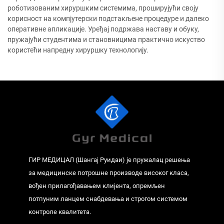
роботизованим хируршким системима, проширујући своју
корисност на компјутерски подстакљене процедуре и далеко
оперативне апликације. Уређај подржава наставу и обуку,
пружајући студентима и становницима практично искуство
користећи напредну хируршку технологију.
ГИР МЕДИЦАЛ (Шангај Руидаи) је пружалац решења
за медицинске потрошне производе високог класа,
вођен прилагођавањем клијента, опремљен
потпуним ланцем снабдевања и строгом системом
контроле квалитета.