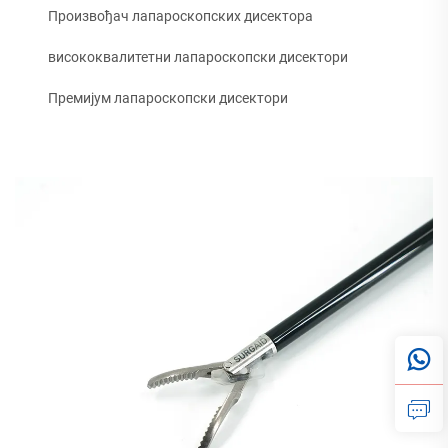
Произвођач лапароскопских дисектора
висококвалитетни лапароскопски дисектори
Премијум лапароскопски дисектори