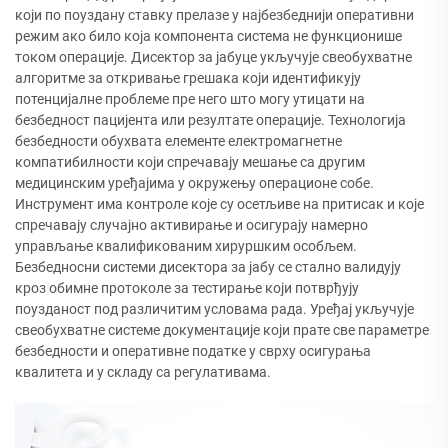
који по поуздану ставку прелазе у најбезбеднији оперативни
режим ако било која компонента система не функционише
током операције. Дисектор за јабуце укључује свеобухватне
алгоритме за откривање грешака који идентификују
потенцијалне проблеме пре него што могу утицати на
безбедност пацијента или резултате операције. Технологија
безбедности обухвата елементе електромагнетне
компатибилности који спречавају мешање са другим
медицинским уређајима у окружењу операционе собе.
Инструмент има контроле које су осетљиве на притисак и које
спречавају случајно активирање и осигурају намерно
управљање квалификованим хируршким особљем.
Безбедносни системи дисектора за јабу се стално валидују
кроз обимне протоколе за тестирање који потврђују
поузданост под различитим условама рада. Уређај укључује
свеобухватне системе документације који прате све параметре
безбедности и оперативне податке у сврху осигурања
квалитета и у складу са регулативама.