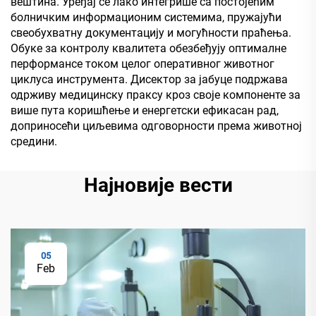
вештина. Уређај се лако интегрише са постојећим
болничким информационим системима, пружајући
свеобухватну документацију и могућности праћења.
Обуке за контролу квалитета обезбеђују оптималне
перформансе током целог оперативног животног
циклуса инструмента. Дисектор за јабуце подржава
одрживу медицинску праксу кроз своје компоненте за
више пута коришћење и енергетски ефикасан рад,
доприносећи циљевима одговорности према животној
средини.
Најновије вести
05
Feb