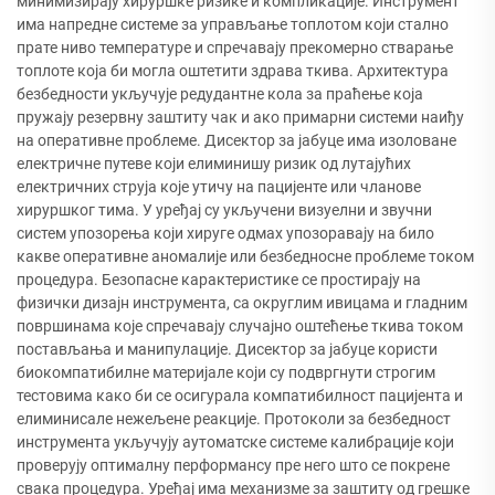
минимизирају хируршке ризике и компликације. Инструмент
има напредне системе за управљање топлотом који стално
прате ниво температуре и спречавају прекомерно стварање
топлоте која би могла оштетити здрава ткива. Архитектура
безбедности укључује редудантне кола за праћење која
пружају резервну заштиту чак и ако примарни системи наиђу
на оперативне проблеме. Дисектор за јабуце има изоловане
електричне путеве који елиминишу ризик од лутајућих
електричних струја које утичу на пацијенте или чланове
хируршког тима. У уређај су укључени визуелни и звучни
систем упозорења који хируге одмах упозоравају на било
какве оперативне аномалије или безбедносне проблеме током
процедура. Безопасне карактеристике се простирају на
физички дизајн инструмента, са округлим ивицама и гладним
површинама које спречавају случајно оштећење ткива током
постављања и манипулације. Дисектор за јабуце користи
биокомпатибилне материјале који су подвргнути строгим
тестовима како би се осигурала компатибилност пацијента и
елиминисале нежељене реакције. Протоколи за безбедност
инструмента укључују аутоматске системе калибрације који
проверују оптималну перформансу пре него што се покрене
свака процедура. Уређај има механизме за заштиту од грешке