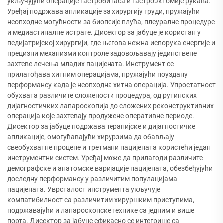
укључујући операције гастробипаса и гастроэктомије рукава.
Уређај подржава апликације за хирургију груди, пружајући
неопходне могућности за биопсије плућа, плеуралне процедуре
и медиастиналне истраге. Дисектор за јабуце је користан у
педијатријској хирургији, где његова нежна испорука енергије и
прецизни механизми контроле задовољавају јединствене
захтеве лечења младих пацијената. Инструмент се
прилагођава хитним операцијама, пружајући поуздану
перформансу када је неопходна хитна операција. Упростатност
обухвата различите сложености процедура, од рутинских
дијагностичких лапароскопија до сложених реконструктивних
операција које захтевају продужене оперативне периоде.
Дисектор за јабуце подржава терапијске и дијагностичке
апликације, омогућавајући хирурзима да обављају
свеобухватне процене и третмани пацијената користећи један
инструментни систем. Уређај може да прилагоди различите
демографске и анатомске варијације пацијената, обезбеђујући
доследну перформансу у различитим популацијама
пацијената. Уврсталост инструмента укључује
компатибилност са различитим хируршким приступима,
подржавајући и лапароскопске технике са једним и више
порта. Дисектор за јабуце ефикасно се интегрише са