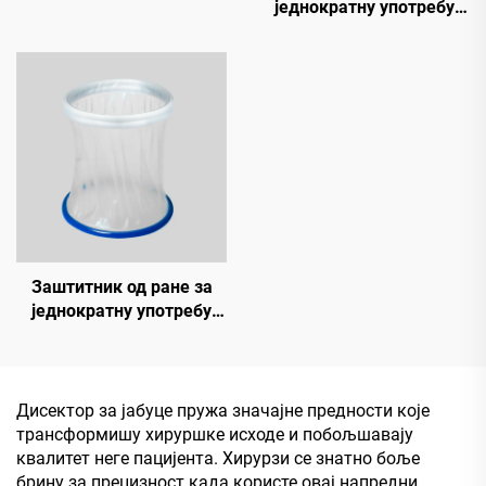
једнократну употребу
(резидби прстен)
Заштитник од ране за
једнократну употребу
(флексибилни прстен)
Дисектор за јабуце пружа значајне предности које
трансформишу хируршке исходе и побољшавају
квалитет неге пацијента. Хирурзи се знатно боље
брину за прецизност када користе овај напредни