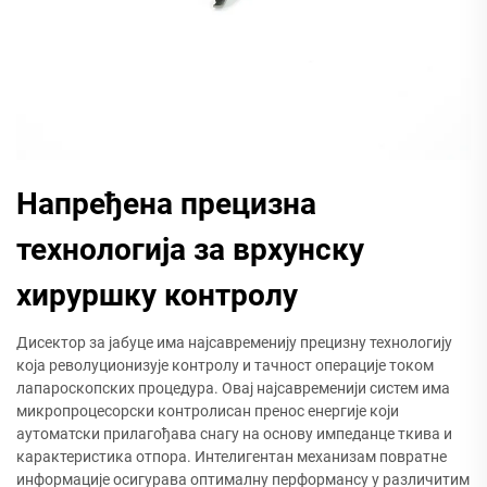
Напређена прецизна
технологија за врхунску
хируршку контролу
Дисектор за јабуце има најсавременију прецизну технологију
која револуционизује контролу и тачност операције током
лапароскопских процедура. Овај најсавременији систем има
микропроцесорски контролисан пренос енергије који
аутоматски прилагођава снагу на основу импеданце ткива и
карактеристика отпора. Интелигентан механизам повратне
информације осигурава оптималну перформансу у различитим