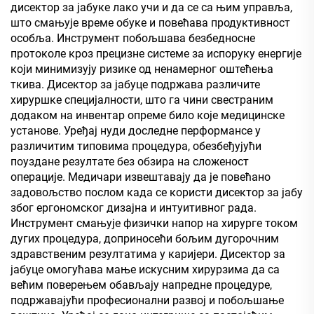
дисектор за јабуке лако учи и да се са њим управља,
што смањује време обуке и повећава продуктивност
особља. Инструмент побољшава безбедносне
протоколе кроз прецизне системе за испоруку енергије
који минимизују ризике од ненамерног оштећења
ткива. Дисектор за јабуце подржава различите
хируршке специјалности, што га чини свестраним
додаком на инвентар опреме било које медицинске
установе. Уређај нуди доследне перформансе у
различитим типовима процедура, обезбеђујући
поуздане резултате без обзира на сложеност
операције. Медичари извештавају да је повећано
задовољство послом када се користи дисектор за јабу
због ергономског дизајна и интуитивног рада.
Инструмент смањује физички напор на хирурге током
дугих процедура, доприносећи бољим дугорочним
здравственим резултатима у каријери. Дисектор за
јабуце омогућава мање искусним хирурзима да са
већим поверењем обављају напредне процедуре,
подржавајући професионални развој и побољшање