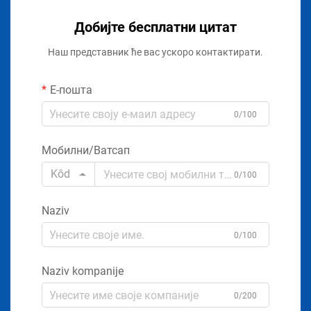
Добијте бесплатни цитат
Наш представник ће вас ускоро контактирати.
Е-пошта
0/100
Мобилни/Ватсап
Kôd
0/100
Naziv
0/100
Naziv kompanije
0/200