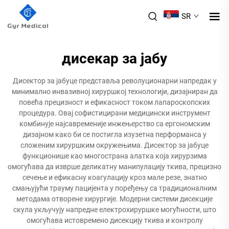
SR
дисекар за јабу
Дисектор за јабуце представља револуционарни напредак у
минимално инвазивној хируршкој технологији, дизајниран да
повећа прецизност и ефикасност током лапароскопских
процедура. Овај софистицирани медицински инструмент
комбинује најсавременије инжењерство са ергономским
дизајном како би се постигла изузетна перформанса у
сложеним хируршким окружењима. Дисектор за јабуце
функционише као многострана алатка која хирурзима
омогућава да изврше деликатну манипулацију ткива, прецизно
сечење и ефикасну коагулацију кроз мале резе, знатно
смањујући трауму пацијента у поређењу са традиционалним
методама отворене хирургије. Модерни системи дисекције
скула укључују напредне електрохируршке могућности, што
омогућава истовремено дисекцију ткива и контролу