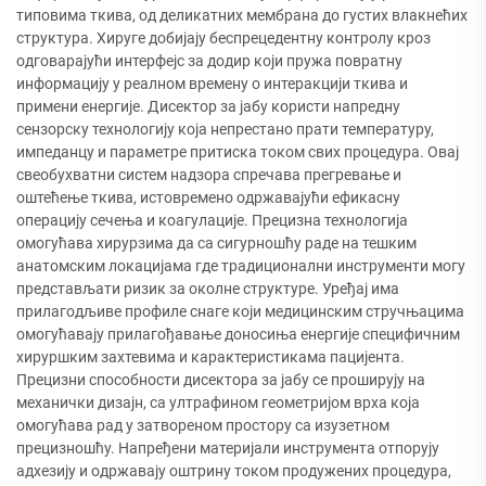
типовима ткива, од деликатних мембрана до густих влакнећих
структура. Хируге добијају беспрецедентну контролу кроз
одговарајући интерфејс за додир који пружа повратну
информацију у реалном времену о интеракцији ткива и
примени енергије. Дисектор за јабу користи напредну
сензорску технологију која непрестано прати температуру,
импеданцу и параметре притиска током свих процедура. Овај
свеобухватни систем надзора спречава прегревање и
оштећење ткива, истовремено одржавајући ефикасну
операцију сечења и коагулације. Прецизна технологија
омогућава хирурзима да са сигурношћу раде на тешким
анатомским локацијама где традиционални инструменти могу
представљати ризик за околне структуре. Уређај има
прилагодљиве профиле снаге који медицинским стручњацима
омогућавају прилагођавање доносиња енергије специфичним
хируршким захтевима и карактеристикама пацијента.
Прецизни способности дисектора за јабу се проширују на
механички дизајн, са ултрафином геометријом врха која
омогућава рад у затвореном простору са изузетном
прецизношћу. Напређени материјали инструмента отпорују
адхезију и одржавају оштрину током продужених процедура,