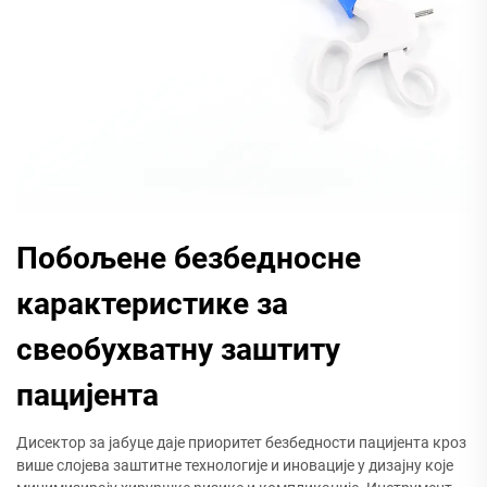
Побољене безбедносне
карактеристике за
свеобухватну заштиту
пацијента
Дисектор за јабуце даје приоритет безбедности пацијента кроз
више слојева заштитне технологије и иновације у дизајну које