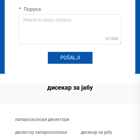
Порука
0/1000
POŠALJI
дисекар за јабу
лапароскопски дисектори
дисектор лапароскопски
дисекар за јабу