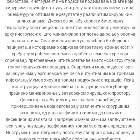
хемостазе. Инструмент има подесиве подешавања снаге које
хирурзима пружају потпуну контролу над интеракцијом ткива,
обезбеђујући оптималне резултате у различитим хируршким
апликацијама. Дисектор за јабу користи биполарну
технологију која прецизно концентрише електричну енергију на
врху инструмента, што минимизира топлотно ширење у околна
здрава ткива. Овај циљани приступ повећава безбедност
пацијента, а истовремено одржава оперативну ефикасност. У
уређај су уграђени системи за праћење температуре који
спречавају прегревање и штите осетљиве анатомске структуре
током продужених процедура. Савремени модели дисектора
за јабуце имају ергономске ручке са интуитивним контролама
које смањују умор хирурга током продужених операција. Лека
конструкција и уравнотежена конструкција омогућавају
прецизно маневрирање у затвореном хируршком простору.
Дисектор за јабуце укључује размене напећице и
причвршћивања која одговарају различитим хируршким
захтевима, од рада на финим ткивима до снажних
дисекционих задатака. Напређени механизми за запљуштање
осигурају поуздану перформансу током захтевних процедура.
Инструмент се интегрише у постојећу лапароскопску опрему и
видео системе, пружајући побољшане могућности