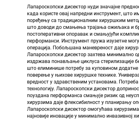
Лапароскопски дисектор нуди значајне преднос
када користе овај напредни инструмент, што и
поређењу са традиционалним хируршким метода
што доводи до смањења трајања ожиљака и бр
постоперативни опоравак и смањујући комплик
перформанси. Инструмент пружа изузетне могу
операција. Побољшана маневреност даје хирур
Лапароскопски дисектор захтева минимално о
издржава понављање циклуса стерилизације бе
што елиминише потребу за куповином додатне 
поверење у њихове хируршке технике. Универз
вредност у здравственим установама. Потреба
технологију. Лапароскопски дисектор доприно
поуздана перформанса смањује ризик од неуспе
хирурзима даје флексибилност у планирању опе
Лапароскопски дисектор омогућава хирурзима 
најновије иновације у минимално инвазивној х