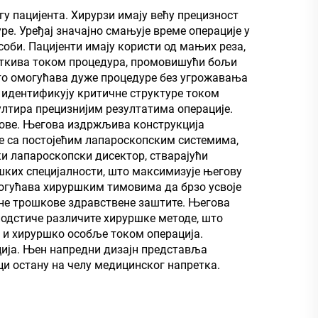
у пацијента. Хирурзи имају већу прецизност
е. Уређај значајно смањује време операције у
би. Пацијенти имају користи од мањих реза,
 ткива током процедура, промовишући бољи
што омогућава дуже процедуре без угрожавања
 идентификују критичне структуре током
лтира прецизнијим резултатима операције.
нове. Његова издржљива конструкција
е са постојећим лапароскопским системима,
и лапароскопски дисектор, стварајући
шких специјалности, што максимизује његову
могућава хируршким тимовима да брзо усвоје
пне трошкове здравствене заштите. Његова
подстиче различите хируршке методе, што
 и хируршко особље током операција.
ција. Њен напредни дизајн представља
ци остану на челу медицинског напретка.