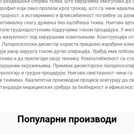
 раздвајање слојева ткива, што хирурзима омогућава да 
рофил који лако пролази кроз трокар, што га чини идеалн
 трајност, а истовремено и флексибилност потребну за де
 оптималну снагу држења без оштећења ткива. Његова ар
упе труднодоступним подручјима током процедура. У инстр
 визуелност под хируршким осветљењем. Конструкција от
Лапароскопски дисектор користи прецизно израђене комп
е умор хирурга током дугих операција. Уређај има побо
р ткива и да прилагоде своју технику. Компатибилност са 
ируршким окружењима. Примене дисекторске лапароскопије 
 урологију и грудне процедуре. Његова свестраност чини г
ње ткивима. Квалитетни производни процеси осигурају да 
тандарде медицинских уређаја за безбедност и ефикаснос
Популарни производи