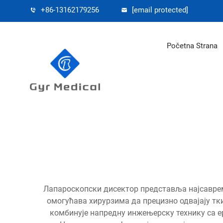
+86-13162179256
[email protected]
Početna Strana
Лапароскопски дисектор представља најсаврем
омогућава хирурзима да прецизно одвајају тки
комбинује напредну инжењерску технику са 