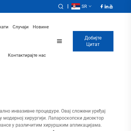
|
SR
кати
Случаји
Новине
Добијте
Цитат
Контактирајте нас
лно инвазивне процедуре. Овај сложени уређај
 у модерној хирургији. Лапароскопски дисектор
мансе у различитим хируршким апликацијама.