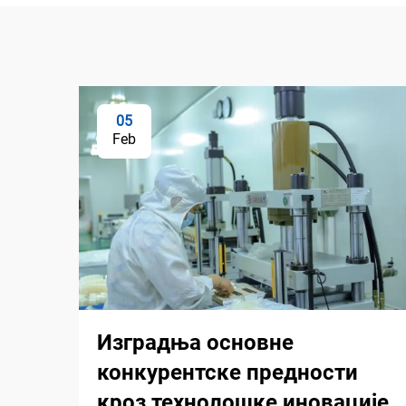
05
Feb
Изградња основне
конкурентске предности
кроз технолошке иновације