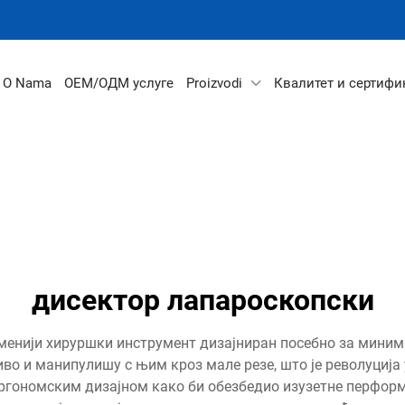
O Nama
ОЕМ/ОДМ услуге
Proizvodi
Квалитет и сертифи
дисектор лапароскопски
енији хируршки инструмент дизајниран посебно за минима
во и манипулишу с њим кроз мале резе, што је револуција
ергономским дизајном како би обезбедио изузетне перфор