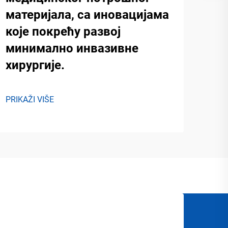
материјала, са иновацијама
које покрећу развој
минимално инвазивне
хирургије.
PRIKAŽI VIŠE