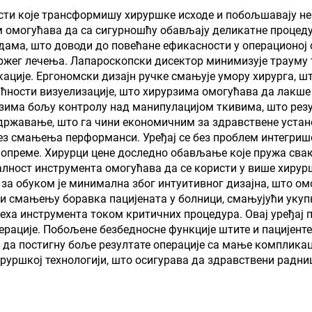
ти које трансформишу хируршке исходе и побољшавају нег
м омогућава да са сигурношћу обављају деликатне процедур
ма, што доводи до повећане ефикасности у операционој со
жег лечења. Лапароскопски дисектор минимизује трауму
ације. Ергономски дизајн ручке смањује умору хирурга, 
ћности визуелизације, што хирурзима омогућава да лакше
зима бољу контролу над манипулацијом ткивима, што резу
државање, што га чини економичним за здравствене уста
з смањења перформанси. Уређај се без проблем интегриш
опреме. Хирурци цене доследно обављање које пружа свак
алност инструмента омогућава да се користи у више хирур
 за обуком је минимална због интуитивног дизајна, што о
си смањењу боравка пацијената у болници, смањујући уку
ха инструмента током критичних процедура. Овај уређај 
рације. Побољене безбедносне функције штите и пацијенте
да постигну боље резултате операције са мање комплика
ируршкој технологији, што осигурава да здравствени радни