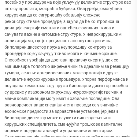
посебно у процедурама које укључују деликатне структуре као
што су простата, мокраћ и бубрези. Овај уређај омогућава
хирурзима да са сигурношћу обављају сложене
реконструктивне процедуре, знајући да ће контролисана
донација енергије смањити оштећење околних ткива и
сачувати важне анатомске структуре. У неврохируршким
апликацијама, где је прецизност апсолутно критична,
биполарни дисектор пружа неупоредиву контролу за
процедуре које укључују ткиво мозга и кичмене сржине.
Способност уређаја да достави прецизну енергију док се
минимизира топлотно ширење чини га идеалним за резекцију
тумора, лечење артериовенозних малформација и друге
деликатне неурохируршке процедуре. Упорна перформанса и
поуздана хемостаза коју пружа биполарни дисектор посебно
су вредне у изазовном окружењу неурохирургије где чак и
мање компликације могу имати озбиљне последице. Ова
разноврсност више специјалитета преводи се у значајне
економске предности за здравствене установе, јер један
биполарни дисектор може служити више одељења и
хируршких специјалитета, смањујући трошкове капиталне
опреме и поједностављајући управљање инвентаром.