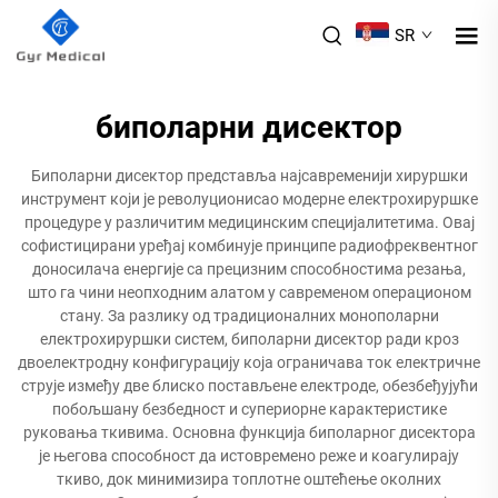
SR
биполарни дисектор
Биполарни дисектор представља најсавременији хируршки
инструмент који је револуционисао модерне електрохируршке
процедуре у различитим медицинским специјалитетима. Овај
софистицирани уређај комбинује принципе радиофреквентног
доносилача енергије са прецизним способностима резања,
што га чини неопходним алатом у савременом операционом
стану. За разлику од традиционалних монополарни
електрохируршки систем, биполарни дисектор ради кроз
двоелектродну конфигурацију која ограничава ток електричне
струје између две блиско постављене електроде, обезбеђујући
побољшану безбедност и супериорне карактеристике
руковања ткивима. Основна функција биполарног дисектора
је његова способност да истовремено реже и коагулирају
ткиво, док минимизира топлотне оштећење околних