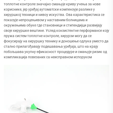
топлотне контроле значајно смањује криву учења за нове
кориснике, јер уређај аутоматски компензује разлике у
хируршкој техници и нивоу искуства. Ова карактеристика се
показује непроцењивом у наставним болницама и
окружењима обуке где становници и стипендијци развијају
своје хируршке вештине. Услед конзистентне перформансе коју
пружа систем топлотне контроле, хирурзи могу да се
фокусирају на хируршку технику и доношење одлука уместо да
стално прилагођавају подешавања уређаја, што на крају
побољшава укупну ефикасност процедуре и смањује ризик од
компликација повезаних са неисправном испоруком