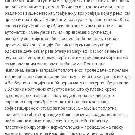
типовима ткива и густинама, од деликатних фасциалних плоча
до густих влакне структура. Технологија топлотне контроле
ради кроз више сензора уграђених у врх уређаја који у реалном
времену прате флуктуације температуре и одговор ткива. Када
систем открије да се приближава топлотним праговима, он
аутоматски смањује снагу или привремено суспендује
испоруку енергије како би спречио карбонизацију ткива и
прекомерну коагулацију. Ова интелигентна регулација
одржава деликатну равнотежу између ефикасног сечења и
очувања ткива, што резултира чистим хируршким маргинама
са минималним спољним оштећењима. Практичне
импликације ове напредне топлотне контроле далеко прелазе
техничке спецификације, директно утичући на хируршке исходе
и безбедност пацијената. Хирурзи могу са сигурношћу да раде
у близини критичних структура као што су главне крвне
судове, нерви и органи, знајући да биполарни дисектор
спречава непредвиђене топлотне повреде кроз своје
софистициране системе за праћење. Смањење топлотне
ширења такође се преводи у брже време за заздрављавање и
побољшане козметичке резултате, посебно важно у
пластичној хирургији и дерматолошким процедурама где су
естетски резултати најважнији. Поред тога, технологија