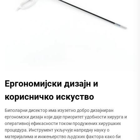
Ергономијски дизајн и
корисничко искуство
Биполарни дисектор има изузетно добро дизајниран
ергономски дизајн који даје приоритет удобности хирурга и
оперативној ефикасности током продужених хируршких
процедура. Инструмент укључује напредну науку о
материјалима и инжењерство људских фактора како би