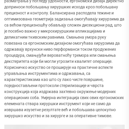
разматрања у погледу удобности, ергономски дизајн директно
доприноси побољшању хируршких исхода кроз побољшану
прецизност и контролу. Балансирана расподела тежине и
оптимизована геометрија задизања омогућавају хирурзима да
са већом прецизношћу обављају сложен дисекциони рад, што
је посебно важно у микрохируршким апликацијама и
деликатним ткивским равнима. Смањена умора руку
повезана са ергономским дизајном омогућава хирурзима да
одржавају врхунски ниво перформанси током продужених
процедура, смањујући вероватноћу тремора или смањења
декстеритета који би могли угрозити квалитет операције.
Корисничко искуство се проширује на практичне аспекте
управљања инструментима и одржавања, са
карактеристикама као што су лако чисте површине,
поједностављени протоколи стерилизације и чврста
конструкција која издржава захтевно окружење модерних
операционих соба. Умјерна интеграција свих ових ергономских
елемената ствара хируршки инструмент који не само да
извршава изузетне резултате већ и побољшава целокупно
хируршко искуство и за хирурге и за оперативне тимове.