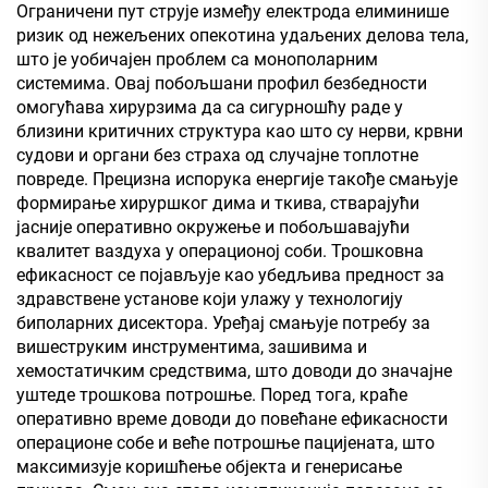
Ограничени пут струје између електрода елиминише
ризик од нежељених опекотина удаљених делова тела,
што је уобичајен проблем са монополарним
системима. Овај побољшани профил безбедности
омогућава хирурзима да са сигурношћу раде у
близини критичних структура као што су нерви, крвни
судови и органи без страха од случајне топлотне
повреде. Прецизна испорука енергије такође смањује
формирање хируршког дима и ткива, стварајући
јасније оперативно окружење и побољшавајући
квалитет ваздуха у операционој соби. Трошковна
ефикасност се појављује као убедљива предност за
здравствене установе који улажу у технологију
биполарних дисектора. Уређај смањује потребу за
вишеструким инструментима, зашивима и
хемостатичким средствима, што доводи до значајне
уштеде трошкова потрошње. Поред тога, краће
оперативно време доводи до повећане ефикасности
операционе собе и веће потрошње пацијената, што
максимизује коришћење објекта и генерисање