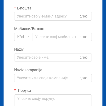
Е-пошта
0/100
Мобилни/Ватсап
Kôd
0/100
Naziv
0/100
Naziv kompanije
0/200
Порука