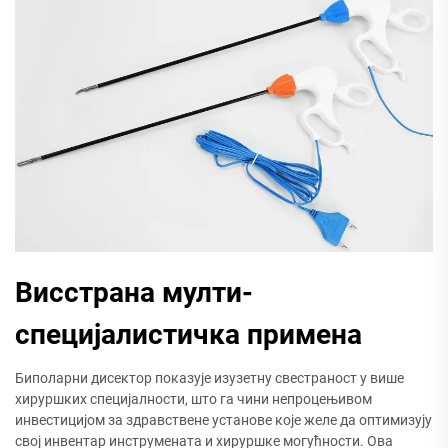
Висстрана мулти-
специјалистичка примена
Биполарни дисектор показује изузетну свестраност у више
хируршких специјалности, што га чини непроцењивом
инвестицијом за здравствене установе које желе да оптимизују
свој инвентар инструмената и хируршке могућности. Ова