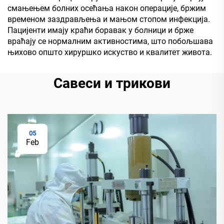
смањењем болних осећања након операције, бржим
временом заздрављења и мањом стопом инфекција.
Пацијенти имају краћи боравак у болници и брже
враћају се нормалним активностима, што побољшава
њихово општо хируршко искуство и квалитет живота.
Савеси и трикови
05
Feb