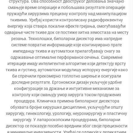
структура. Ова способност двоструког деловања значајно
смањује време операције и побољшава резултате операције
пружајући хирурзима прецизну контролу над манипулацијом
ткивима. Уређај користи контролисану радиофреквентну
енергију која ствара локални ефекте грејања, омогућавајући
одвајање чисте ткиве док се постиже хитна хемостаза на месту
резања. Технолошки, биполарни дисектор има напредне
системе повратне информације које континуирано прате
импеданцу ткива и аутоматски прилагођавају снагу за
одржавање оптималне перформансе сечења. Савремене
итерације имају интелигентне алгоритме који детектују врсту
ткива и густину, аутоматски модулишу испоруку енергије како
би спречили прекомерно топлотно ширење и осигурали
доследне резултате. Ергономски дизајн укључује удобне
конфигурације за држање и интуитивне механизме за
контролу који смањују умор хирурга током продужених
процедура. Клиничка примена биполарног дисектора
обухвата бројне хируршке дисциплине, укључујући општу
хирургију, гинекологију, урологију, неурохирургију и пластичну
хирургију. У лапароскопским процедурама, биполарни
дисектор се показује посебно вредним због своје прецизности
и минималне инвазивности. Уређај се одликује у деликатним