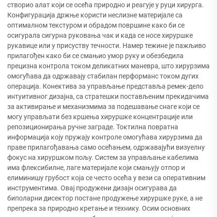
створио алат који се осећа природно и реагује у руци хирурга.
Конфигурација држње користи неслизне материјале са
оптималном текстуром и обрадом површине како би се
осигурала сигурна руковања чак и када се носе хируршке
рукавице или у присуству течности. Намер тежине је пажљиво
прилагођен како би се смањио умор руку и обезбедила
прецизна контрола током деликатних маневра, што хирурзима
омогућава да одржавају стабилан перформанс током дугих
операција. Конектива за управљање представља ремек-дело
интуитивног дизајна, са стратешки постављеним прекидачима
за активирање и механизмима за подешавање снаге који се
могу управљати без кршења хируршке концентрације или
репозиционирања ручне заграде. Токтилна повратна
информација коју пружају контроле омогућава хирурзима да
праве прилагођавања само осећањем, одржавајући визуелну
фокус на хируршком пољу. Систем за управљање кабелима
има флексибилне, лаге материјале који смањују отпор и
елиминишу грубост која се често осећа у вези са оперативним
инструментима. Овај продужени дизајн осигурава да
биполарни дисектор постане продужење хируршке руке, а не
препрека за природно кретање и технику. Осим основних