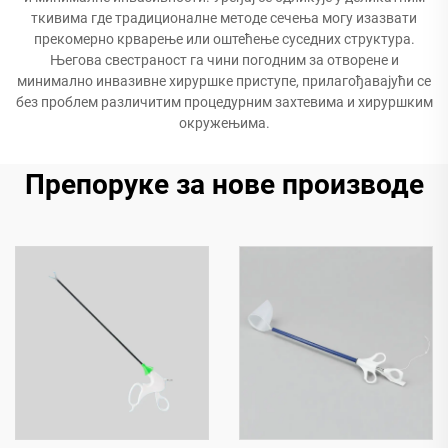
ткивима где традиционалне методе сечења могу изазвати
прекомерно крварење или оштећење суседних структура.
Његова свестраност га чини погодним за отворене и
минимално инвазивне хируршке приступе, прилагођавајући се
без проблем различитим процедурним захтевима и хируршким
окружењима.
Препоруке за нове производе