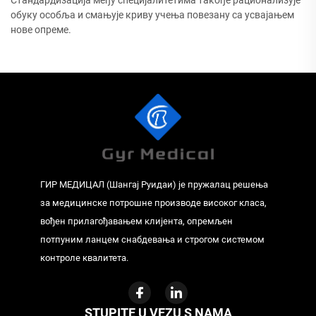
Стандардизација међу специјалитетима такође рационализује
обуку особља и смањује криву учења повезану са усвајањем
нове опреме.
ГИР МЕДИЦАЛ (Шангај Руидаи) је пружалац решења
за медицинске потрошне производе високог класа,
вођен прилагођавањем клијента, опремљен
потпуним ланцем снабдевања и строгом системом
контроле квалитета.
STUPITE U VEZU S NAMA