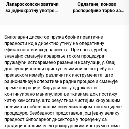
Лапароскопски хватачи
Одлагане, поново
за једнократну употребу
распоређиве торбе за
(зелени копчић, са
повлачење Рипстопа
решетом)
Биполарни дисектор пружа бројне практичне
предности које директно утичу на оперативну
ефикасност и исход пациента. Пре свега, уређај
значајно смањује крварење током процедура
пружајући истовремено резање и коагулацију. Овај
двофункционални приступ елиминише потребу за
преласком између различитих инструмената, што
рационализује оперативне радне процесе и смањује
време операције. Хирурзи могу одржавати
континуирано манипулирање ткивима док постижу
хитну хемостазу, што резултира чистијим хируршким
пољима и побољшаном визуелизацијом током цијеле
процедуре. Безбедност представља још једну велику
предност биполарног дисектора у поређењу са
традиционалним електрохируршким инструментима.