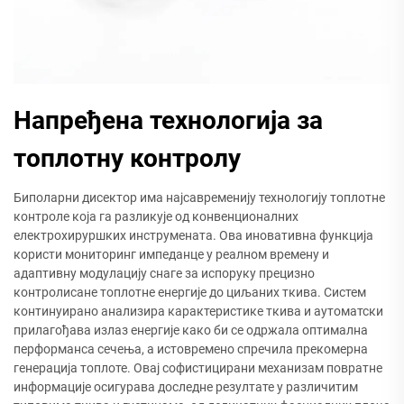
Напређена технологија за
топлотну контролу
Биполарни дисектор има најсавременију технологију топлотне
контроле која га разликује од конвенционалних
електрохируршких инструмената. Ова иновативна функција
користи мониторинг импеданце у реалном времену и
адаптивну модулацију снаге за испоруку прецизно
контролисане топлотне енергије до циљаних ткива. Систем
континуирано анализира карактеристике ткива и аутоматски
прилагођава излаз енергије како би се одржала оптимална
перформанса сечења, а истовремено спречила прекомерна
генерација топлоте. Овај софистицирани механизам повратне
информације осигурава доследне резултате у различитим