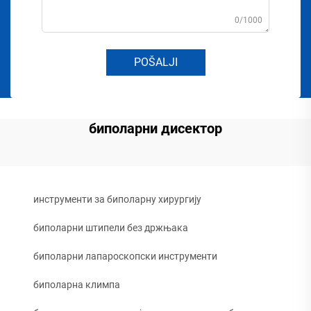
0/1000
POŠALJI
биполарни дисектор
инструменти за биполарну хирургију
биполарни штипели без држњака
биполарни лапароскопски инструменти
биполарна климпа