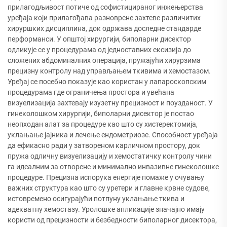
прилагодљивост потиче од софистицираног инжењерства
уређаја који прилагођава разноврсне захтеве различитих
хируршких дисциплина, док одржава доследне стандарде
перформанси. У општој хирургији, биполарни дисектор
одликује се у процедурама од једноставних ексизија до
сложених абдоминалних операција, пружајући хирурзима
прецизну контролу над управљањем ткивима и хемостазом.
Уређај се посебно показује као користан у лапароскопским
процедурама где ограничења простора и увећана
визуелизација захтевају изузетну прецизност и поузданост. У
гинеколошком хирургији, биполарни дисектор је постао
неопходан алат за процедуре као што су хистеректомија,
уклањање јајника и лечење ендометриозе. Способност уређаја
да ефикасно ради у затвореном карличном простору, док
пружа одличну визуелизацију и хемостатичку контролу чини
га идеалним за отворене и минимално инвазивне гинеколошке
процедуре. Прецизна испорука енергије помаже у очувању
важних структура као што су уретери и главне крвне судове,
истовремено осигурајући потпуну уклањање ткива и
адекватну хемостазу. Уролошке апликације значајно имају
користи од прецизности и безбедности биполарног дисектора,