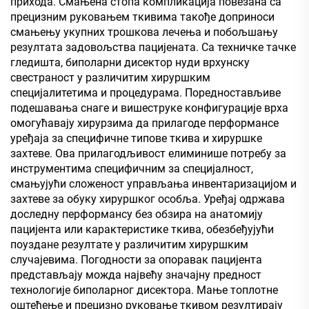
прихода. Смањена стопа компликација повезана са
прецизним руковањем ткивима такође доприноси
смањењу укупних трошкова лечења и побољшању
резултата задовољства пацијената. Са техничке тачке
гледишта, биполарни дисектор нуди врхунску
свестраност у различитим хируршким
специјалитетима и процедурама. Поредностављиве
подешавања снаге и вишеструке конфигурације врха
омогућавају хирурзима да прилагоде перформансе
уређаја за специфичне типове ткива и хируршке
захтеве. Ова прилагодљивост елиминише потребу за
инструментима специфичним за специјалност,
смањујући сложеност управљања инвентаризацијом и
захтеве за обуку хируршког особља. Уређај одржава
доследну перформансу без обзира на анатомију
пацијента или карактеристике ткива, обезбеђујући
поуздане резултате у различитим хируршким
случајевима. Погодности за опоравак пацијента
представљају можда највећу значајну предност
технологије биполарног дисектора. Мање топлотне
оштећење и прецизно руковање ткивом резултирају