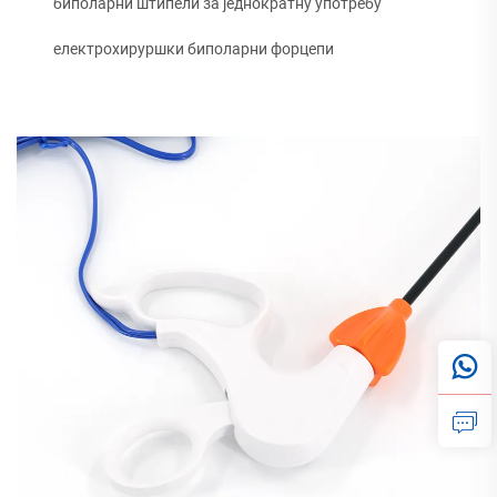
биполарни штипели за једнократну употребу
електрохируршки биполарни форцепи