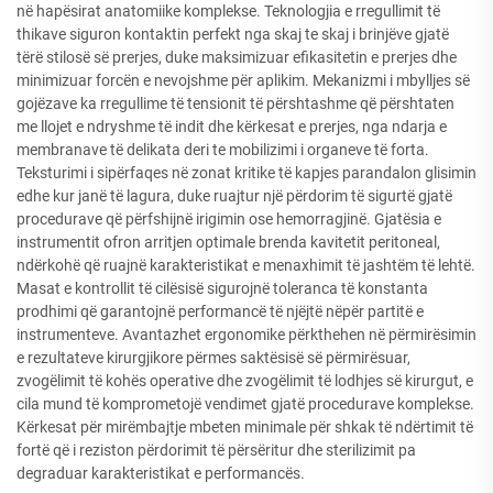
në hapësirat anatomiike komplekse. Teknologjia e rregullimit të
thikave siguron kontaktin perfekt nga skaj te skaj i brinjëve gjatë
tërë stilosë së prerjes, duke maksimizuar efikasitetin e prerjes dhe
minimizuar forcën e nevojshme për aplikim. Mekanizmi i mbylljes së
gojëzave ka rregullime të tensionit të përshtashme që përshtaten
me llojet e ndryshme të indit dhe kërkesat e prerjes, nga ndarja e
membranave të delikata deri te mobilizimi i organeve të forta.
Teksturimi i sipërfaqes në zonat kritike të kapjes parandalon glisimin
edhe kur janë të lagura, duke ruajtur një përdorim të sigurtë gjatë
procedurave që përfshijnë irigimin ose hemorragjinë. Gjatësia e
instrumentit ofron arritjen optimale brenda kavitetit peritoneal,
ndërkohë që ruajnë karakteristikat e menaxhimit të jashtëm të lehtë.
Masat e kontrollit të cilësisë sigurojnë toleranca të konstanta
prodhimi që garantojnë performancë të njëjtë nëpër partitë e
instrumenteve. Avantazhet ergonomike përkthehen në përmirësimin
e rezultateve kirurgjikore përmes saktësisë së përmirësuar,
zvogëlimit të kohës operative dhe zvogëlimit të lodhjes së kirurgut, e
cila mund të komprometojë vendimet gjatë procedurave komplekse.
Kërkesat për mirëmbajtje mbeten minimale për shkak të ndërtimit të
fortë që i reziston përdorimit të përsëritur dhe sterilizimit pa
degraduar karakteristikat e performancës.