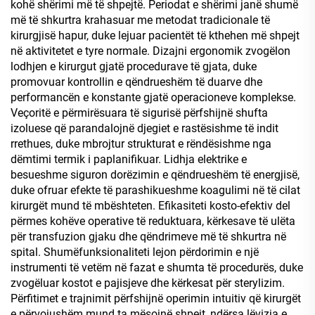
kohë shërimi më të shpejtë. Periodat e shërimi janë shumë
më të shkurtra krahasuar me metodat tradicionale të
kirurgjisë hapur, duke lejuar pacientët të kthehen më shpejt
në aktivitetet e tyre normale. Dizajni ergonomik zvogëlon
lodhjen e kirurgut gjatë procedurave të gjata, duke
promovuar kontrollin e qëndrueshëm të duarve dhe
performancën e konstante gjatë operacioneve komplekse.
Veçoritë e përmirësuara të sigurisë përfshijnë shufta
izoluese që parandalojnë djegiet e rastësishme të indit
rrethues, duke mbrojtur strukturat e rëndësishme nga
dëmtimi termik i paplanifikuar. Lidhja elektrike e
besueshme siguron dorëzimin e qëndrueshëm të energjisë,
duke ofruar efekte të parashikueshme koagulimi në të cilat
kirurgët mund të mbështeten. Efikasiteti kosto-efektiv del
përmes kohëve operative të reduktuara, kërkesave të ulëta
për transfuzion gjaku dhe qëndrimeve më të shkurtra në
spital. Shumëfunksionaliteti lejon përdorimin e një
instrumenti të vetëm në fazat e shumta të procedurës, duke
zvogëluar kostot e pajisjeve dhe kërkesat për sterylizim.
Përfitimet e trajnimit përfshijnë operimin intuitiv që kirurgët
e përvojushëm mund ta mësojnë shpejt, ndërsa lëvizja e