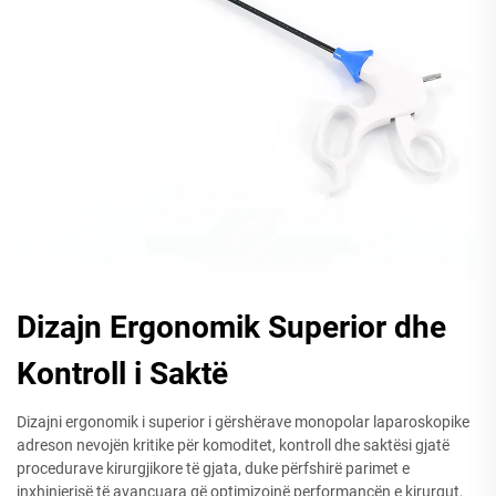
Dizajn Ergonomik Superior dhe
Kontroll i Saktë
Dizajni ergonomik i superior i gërshërave monopolar laparoskopike
adreson nevojën kritike për komoditet, kontroll dhe saktësi gjatë
procedurave kirurgjikore të gjata, duke përfshirë parimet e
inxhinierisë të avancuara që optimizojnë performancën e kirurgut,