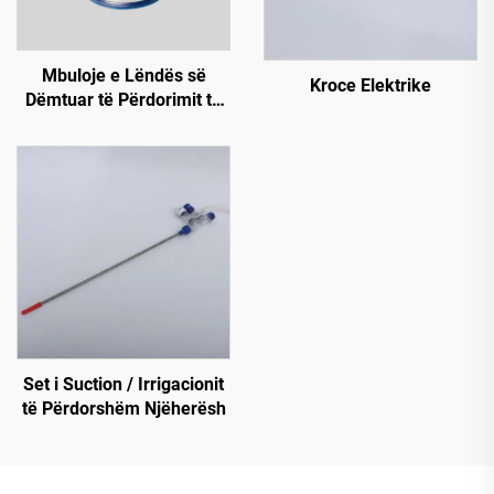
Mbuloje e Lëndës së
Kroce Elektrike
Dëmtuar të Përdorimit të
Vetëm Një Herë (Unazë
Rigide)
Set i Suction / Irrigacionit
të Përdorshëm Njëherësh