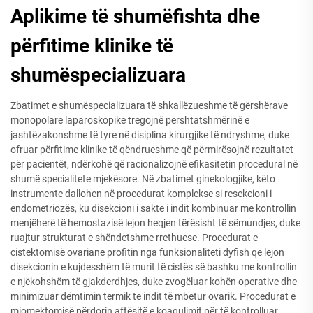
Aplikime të shumëfishta dhe
përfitime klinike të
shumëspecializuara
Zbatimet e shumëspecializuara të shkallëzueshme të gërshërave
monopolare laparoskopike tregojnë përshtatshmërinë e
jashtëzakonshme të tyre në disiplina kirurgjike të ndryshme, duke
ofruar përfitime klinike të qëndrueshme që përmirësojnë rezultatet
për pacientët, ndërkohë që racionalizojnë efikasitetin procedural në
shumë specialitete mjekësore. Në zbatimet ginekologjike, këto
instrumente dallohen në procedurat komplekse si resekcioni i
endometriozës, ku disekcioni i saktë i indit kombinuar me kontrollin
menjëherë të hemostazisë lejon heqjen tërësisht të sëmundjes, duke
ruajtur strukturat e shëndetshme rrethuese. Procedurat e
cistektomisë ovariane profitin nga funksionaliteti dyfish që lejon
disekcionin e kujdesshëm të murit të cistës së bashku me kontrollin
e njëkohshëm të gjakderdhjes, duke zvogëluar kohën operative dhe
minimizuar dëmtimin termik të indit të mbetur ovarik. Procedurat e
miomektomisë përdorin aftësitë e koagulimit për të kontrolluar