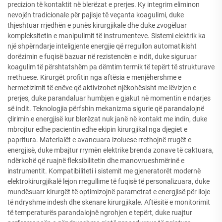
precizion të kontaktit në blerëzat e prerjes. Ky integrim eliminon
nevojën tradicionale për pajisje të veçanta koagulimi, duke
thjeshtuar rrjedhën e punës kirurgjikale dhe duke zvogëluar
kompleksitetin e manipulimit të instrumenteve. Sistemi elektrik ka
një shpërndarje inteligjente energjie që rregullon automatikisht
dorëzimin e fuqisë bazuar në rezistencën e indit, duke siguruar
koagulim të përshtatshëm pa dëmtim termik të tepërt të strukturave
rrethuese. Kirurgët profitin nga aftësia e menjëhershme e
hermetizimit të enëve që aktivizohet njëkohësisht me lëvizjen e
prerjes, duke parandaluar humbjen e gjakut në momentin e ndarjes
së indit. Teknologjia përfshin mekanizma sigurie që parandalojnë
çlirimin e energjisë kur blerëzat nuk janë në kontakt me indin, duke
mbrojtur edhe pacientin edhe ekipin kirurgjikal nga djegiet e
papritura. Materialët e avancuara izoluese rrethojnë rrugët e
energjisë, duke mbajtur rrymën elektrike brenda zonave të caktuara,
ndërkohë që ruajnë fleksibilitetin dhe manovrueshmërinë e
instrumentit. Kompatibiliteti i sistemit me gjeneratorët modernë
elektrokirurgjikalë lejon rregullime të fuqisë të personalizuara, duke
mundësuarr kirurgët të optimizojnë parametrat e energjisë për lloje
të ndryshme indesh dhe skenare kirurgjikale. Aftësitë e monitorimit
të temperaturës parandalojnë ngrohjen e tepërt, duke ruajtur