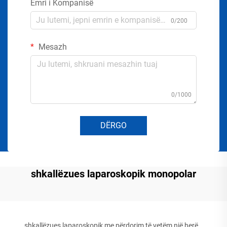
Emri i Kompanisë
0/200
Mesazh
0/1000
DËRGO
shkallëzues laparoskopik monopolar
shkallëzues laparoskopik me përdorim të vetëm një herë