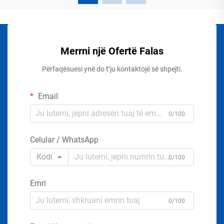
Merrni një Ofertë Falas
Përfaqësuesi ynë do t’ju kontaktojë së shpejti.
Email
0/100
Celular / WhatsApp
Kodi
0/100
Emri
0/100