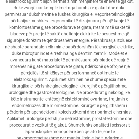
e elektrokoagulimit lejon hermetizimin menjëherë të enëve të gjakut,
duke zvogëluar komplikimet nga humbja e gjakut dhe duke
përmirësuar dukshmërinë e fushës kirurgjikale. Veçoritë teknologjike
përfshijnë mushkëra ergonomike të dizajnuara për një kapje të
komfortueshme gjatë procedurave të gjata, rreshtim të saktë të
bladeve për prerje të saktë dhe lidhje elektrike të besueshme që
sigurojnë dorëzim të qëndrueshëm energjie. Përshkruarja izoluese
në shastë parandalon çlirimin e papërdorshëm të energjisë elektrike,
duke mbrojtur indet e rrethina nga dëmtimi termik. Modelet e
avancuara kanë materiale të përmirësuara për blade që ruajnë
mprehësinë gjatë procedurave të gjata, ndërkohë që ofrojnë një
përcjellësi të shkëlqyer për performancë optimale të
elektrokoagulimit. Aplikimet shtrihen në shumë specialitete
kirurgjikale, përfshirë ginekologjinë, kirurgjinë e përgjithshme,
urologjinë dhe gastroenterologjinë. Në procedurat ginekologjike,
këto instrumente lehtësojnë cistektominë ovariane, trajtimin e
endometriozës dhe miomektominë. Kirurgët e përgjithshëm i
përdorin për apendektomi, kolecistektomi dhe riparimet e hernias.
Aplikimet urologjike përfshijnë nefrektominë, prostatektominë dhe
procedurat e vezikut të gjakut. Shumëfunksionaliteti i scissorsit
laparoskopikë monopolarë bën që ato të jenë të
pakomprometueshme për manipulimin e indit, ndarjen e