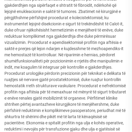
gjakderdhjen nga sipërfaqet e shtratit të fibroidit, ndërkohë që
lejojnë enukleacionin e saktë të tumores. Zbatimet në kirurgjinë e
përgjithshme përfshijnë procedurat e kolecistektomisë, ku
instrumentet lejojnë disekcionin e sigurt të trekëndëshit të Calot-it,
duke ofruar njëkohësisht hermetizimin e menjëherë të enëve, duke
reduktuar komplikimet nga gjakderdhja dhe duke përmirësuar
vizualizimin. Procedurat e apendisektomisë profitin nga aftësia e
saktë e prerjes që lejon ndarjen e kujdesshme të mezhoapendiks-it
me hemostazë të kontrolluar. Në riparimin e hernias, përdoret
shumëfunksionaliteti për pozicionimin e rrjetës dhe manipulimin e
indit, me koagulim të integruar për kontrollin e gjakderdhjes.
Procedurat urologjike përdorin precizionin për teknikat e delikata të
ruajtjes së nervave gjatë prostatektomisë, duke ruajtur kontrollin
hemostatik rreth strukturave vaskulare. Procedurat e nefrektomisë
profitin nga aftësia për të menaxhuar në mënyrë të sigurt tributaret
e enëve renales gjatë mobilizimit të organeve. Përfitimet klinike
shtrihen përtej avantazheve kirurgjikore të menjëhershme, duke
përfshirë reduktimin e komplikimeve pasoperatore, periudhat më të
shkurtra të shërimi dhe pikët më të larta të kënaqësisë së
pacientëve. Ekonomia e spitalit profitin nga ulja e kohës operative,
reduktimi i nevojës për transfuzione gjaku dhe ulja e gjatësisë së