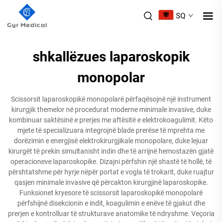
SQ
shkallëzues laparoskopik
monopolar
Scissorsit laparoskopikë monopolarë përfaqësojnë një instrument
kirurgjik themelor në procedurat moderne minimale invasive, duke
kombinuar saktësinë e prerjes me aftësitë e elektrokoagulimit. Këto
mjete të specializuara integrojnë blade prerëse të mprehta me
dorëzimin e energjisë elektrokirurgjikale monopolare, duke lejuar
kirurgët të prekin simultanisht indin dhe të arrijnë hemostazën gjatë
operacioneve laparoskopike. Dizajni përfshin një shastë të hollë, të
përshtatshme për hyrje nëpër portat e vogla të trokarit, duke ruajtur
qasjen minimale invasive që përcakton kirurgjinë laparoskopike.
Funksionet kryesore të scissorsit laparoskopikë monopolarë
përfshijnë disekcionin e indit, koagulimin e enëve të gjakut dhe
prerjen e kontrolluar të strukturave anatomike të ndryshme. Veçoria