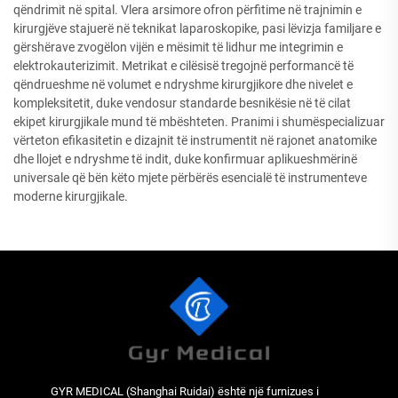
qëndrimit në spital. Vlera arsimore ofron përfitime në trajnimin e
kirurgjëve stajuerë në teknikat laparoskopike, pasi lëvizja familjare e
gërshërave zvogëlon vijën e mësimit të lidhur me integrimin e
elektrokauterizimit. Metrikat e cilësisë tregojnë performancë të
qëndrueshme në volumet e ndryshme kirurgjikore dhe nivelet e
kompleksitetit, duke vendosur standarde besnikësie në të cilat
ekipet kirurgjikale mund të mbështeten. Pranimi i shumëspecializuar
vërteton efikasitetin e dizajnit të instrumentit në rajonet anatomike
dhe llojet e ndryshme të indit, duke konfirmuar aplikueshmërinë
universale që bën këto mjete përbërës esencialë të instrumenteve
moderne kirurgjikale.
GYR MEDICAL (Shanghai Ruidai) është një furnizues i