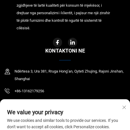
zgjidhjeve të lartë kualiteti për konsum të mjekësor, i
drejtuar nga personalizimi i klientit, i pajisur me një zinxhir
të plotë furnizimi dhe kontroll të ngurtë të sistemit të
cilësisë.
KONTAKTONI NE
Ndërtesa 3, Ura 381, Rruga Hong’an, Qyteti Zhujing, Rajoni Jinshan,
Shanghai
+86-13162179256
[email protected]
We value your privacy
We use cookies and similar tools to provide our services. If you
don't want to accept all cookies, click Personalize cookies.
Të drejtat e autorizimit © 2026 GYR MEDICAL CO.,LTD. Të gjitha të drejtat janë të