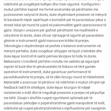
ndërkohë që zvogëlojnë lodhjen dhe rrisin sigurinë. Konfigurimi i
mukut përfshin kapset me formë anatomike që përshtaten me
pozicionimin natyral të dorës, duke shpërndarë presionin në mënyrë
të barabartë nëpër sipërfaqet e kontaktit për të parandaluar pikat e
stresit lokal që mund të çojnë në pakomoditet gjatë operacioneve të
gjata. Dizajni i unazave për gishtat përshtatet me madhësitë e
ndryshme të dorës, duke ofruar një kapje të sigurtë që parandalon
glisimin e instrumentit gjatë manovrave kritike të prerjes.
Teknologjia e shpërndarjes së peshës e balanon instrumentin në
mënyrë perfekte, duke zvogëluar shtypjen në kyçin e këmbës dhe
duke lejuar kontroll të saktë përmes lëvizjeve të holla të dorës.
Mekanizmi i rrotullimit përfshin rrotulla me saktësi që sigurojnë
veprim të butë dhe të qëndrueshëm të thikave në tërë gamën
operative të instrumentit, duke garantuar performancë të
parashikueshme të prerjes, në të cilën kirurgu mund të mbështetet.
Materialët e avancuar të përdorur në ndërtimin e mukut ofrojnë një
feedback taktil të shkëlqyer, duke lejuar kirurgun të ndjejë
rezistencën e indit dhe të rregullojë presionin e prerjes në përputhje
me këtë. Dizajni i shuftës ruajnë ngurtësinë optimale për të
parandaluar përkuljen e papërshtatshme gjatë manipulimit të indit,
ndërkohë që ruajnë përshtatshmërinë e mjaftueshme për navigimin