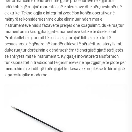
performancën e qëndrueshme gjatë procedurave të zgjatura,
ndërkohë që ruajnë mprehtësinë e blerëzave dhe përçueshmërinë
elektrike. Teknologjia e integrimi zvogëlon kohën operative në
mënyrë të konsiderueshme duke eliminuar ndërrimet e
instrumenteve midis fazave të prerjes dhe koagulimit, duke ruajtur
momentumin kirurgjikal gjatë momenteve kritike të disekcionit.
Protokollet e sigurimit të cilësisë sigurojnë lidhje elektrike të
besueshme që qëndrojnë kundër cikleve të përsëritura sterylizimi,
duke ruajtur dorëzimin e qëndrueshëm të energjisë gjatë tërë jetës
së shfrytëzimit të instrumentit. Ky qasje inovatore transformon
funksionalitetin tradicional të gërshërëve në një zgjidhje të plotë për
menaxhimin e indit që i përgjigjet kërkesave komplekse të kirurgjisë
laparoskopike moderne.