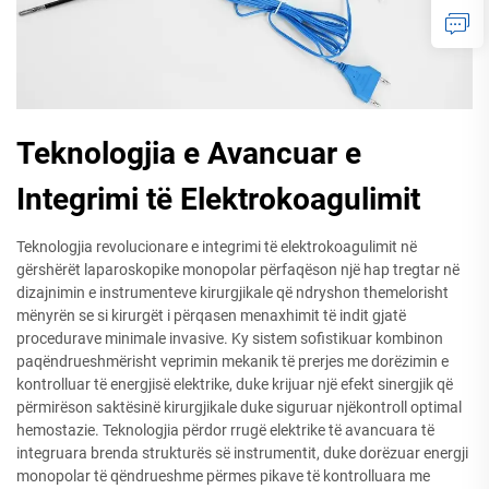
Teknologjia e Avancuar e
Integrimi të Elektrokoagulimit
Teknologjia revolucionare e integrimi të elektrokoagulimit në
gërshërët laparoskopike monopolar përfaqëson një hap tregtar në
dizajnimin e instrumenteve kirurgjikale që ndryshon themelorisht
mënyrën se si kirurgët i përqasen menaxhimit të indit gjatë
procedurave minimale invasive. Ky sistem sofistikuar kombinon
paqëndrueshmërisht veprimin mekanik të prerjes me dorëzimin e
kontrolluar të energjisë elektrike, duke krijuar një efekt sinergjik që
përmirëson saktësinë kirurgjikale duke siguruar njëkontroll optimal
hemostazie. Teknologjia përdor rrugë elektrike të avancuara të
integruara brenda strukturës së instrumentit, duke dorëzuar energji
monopolar të qëndrueshme përmes pikave të kontrolluara me