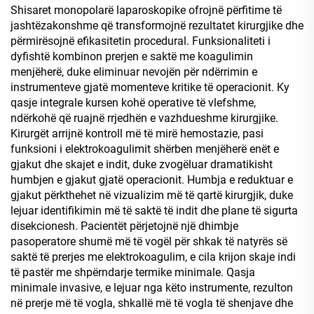
Shisaret monopolarë laparoskopike ofrojnë përfitime të
jashtëzakonshme që transformojnë rezultatet kirurgjike dhe
përmirësojnë efikasitetin procedural. Funksionaliteti i
dyfishtë kombinon prerjen e saktë me koagulimin
menjëherë, duke eliminuar nevojën për ndërrimin e
instrumenteve gjatë momenteve kritike të operacionit. Ky
qasje integrale kursen kohë operative të vlefshme,
ndërkohë që ruajnë rrjedhën e vazhdueshme kirurgjike.
Kirurgët arrijnë kontroll më të mirë hemostazie, pasi
funksioni i elektrokoagulimit shërben menjëherë enët e
gjakut dhe skajet e indit, duke zvogëluar dramatikisht
humbjen e gjakut gjatë operacionit. Humbja e reduktuar e
gjakut përkthehet në vizualizim më të qartë kirurgjik, duke
lejuar identifikimin më të saktë të indit dhe plane të sigurta
disekcionesh. Pacientët përjetojnë një dhimbje
pasoperatore shumë më të vogël për shkak të natyrës së
saktë të prerjes me elektrokoagulim, e cila krijon skaje indi
të pastër me shpërndarje termike minimale. Qasja
minimale invasive, e lejuar nga këto instrumente, rezulton
në prerje më të vogla, shkallë më të vogla të shenjave dhe