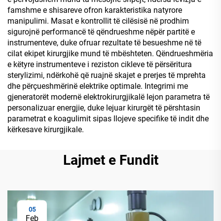
famshme e shisareve ofron karakteristika natyrore
manipulimi. Masat e kontrollit të cilësisë në prodhim
sigurojnë performancë të qëndrueshme nëpër partitë e
instrumenteve, duke ofruar rezultate të besueshme në të
cilat ekipet kirurgjike mund të mbështeten. Qëndrueshmëria
e këtyre instrumenteve i reziston cikleve të përsëritura
sterylizimi, ndërkohë që ruajnë skajet e prerjes të mprehta
dhe përçueshmërinë elektrike optimale. Integrimi me
gjeneratorët modernë elektrokirurgjikalë lejon parametra të
personalizuar energjie, duke lejuar kirurgët të përshtasin
parametrat e koagulimit sipas llojeve specifike të indit dhe
kërkesave kirurgjikale.
Lajmet e Fundit
05
Feb