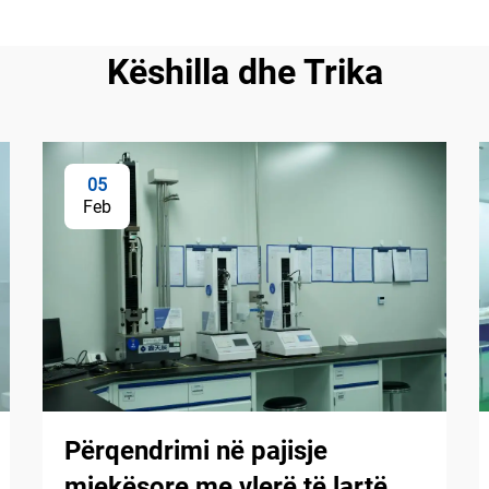
Këshilla dhe Trika
05
Feb
Përqendrimi në pajisje
mjekësore me vlerë të lartë,