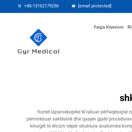
+86-13162179256
[email protected]
Faqja Kryesore
Rr
sh
Korret laparoskopike të lakuar përfaqësojnë nj
përmirësuar saktësinë dhe qasjen gjatë procedurave l
kirurgët të lëvizin nëpër struktura anatomike kom