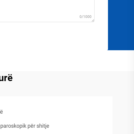
0/1000
urë
rë
paroskopik për shitje