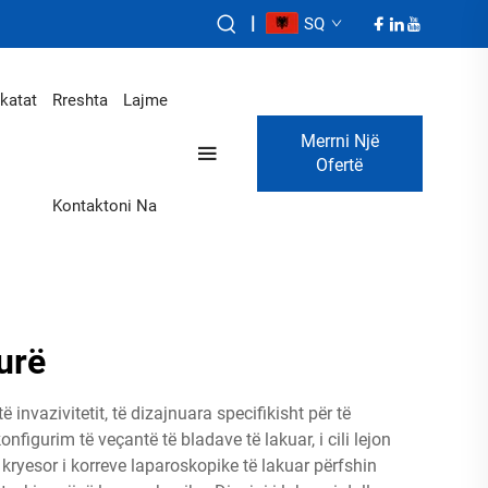
|
SQ
ikatat
Rreshta
Lajme
Merrni Një
Ofertë
Kontaktoni Na
urë
nvazivitetit, të dizajnuara specifikisht për të
figurim të veçantë të bladave të lakuar, i cili lejon
kryesor i korreve laparoskopike të lakuar përfshin