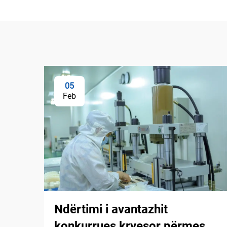
05
Feb
Ndërtimi i avantazhit
konkurrues kryesor përmes