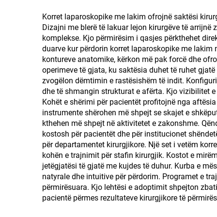
Korret laparoskopike me lakim ofrojnë saktësi kiru
Dizajni me blerë të lakuar lejon kirurgëve të arrijn
komplekse. Kjo përmirësim i qasjes përkthehet direk
duarve kur përdorin korret laparoskopike me lakim 
kontureve anatomike, kërkon më pak forcë dhe ofron
operimeve të gjata, ku saktësia duhet të ruhet gjatë
zvogëlon dëmtimin e rastësishëm të indit. Konfigurimi
dhe të shmangin strukturat e afërta. Kjo vizibilitet
Kohët e shërimi për pacientët profitojnë nga aftësia
instrumente shërohen më shpejt se skajet e shkëput
kthehen më shpejt në aktivitetet e zakonshme. Qënd
kostosh për pacientët dhe për institucionet shënde
për departamentet kirurgjikore. Një set i vetëm ko
kohën e trajnimit për stafin kirurgjik. Kostot e mirë
jetëgjatësi të gjatë me kujdes të duhur. Kurba e më
natyrale dhe intuitive për përdorim. Programet e tra
përmirësuara. Kjo lehtësi e adoptimit shpejton zbat
pacientë përmes rezultateve kirurgjikore të përmirë