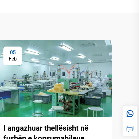
05
Feb
I angazhuar thellësisht në
fushën e konsumabileve