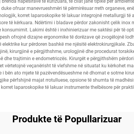
j brenda hapësirave të kufizuara, të cilat janë tipike për ambiente
, duke ofruar manevrueshmëri të përmirësuar rreth organeve, enëv
eknologjik, korret laparoskopike të lakuar integrojnë metallurgji t
e të kërkuara. Ndërtimi i bladave përdor zakonisht çelik inox me c
e konsumimit. Lakimi është i inxhinierizuar me saktësi për të op
pesh ofrojnë dizajne ergonomike të dorëzave që zvogëlojnë lodhje
ë elektrike kur përdoren bashkë me njësitë elektrokirurgjikale. Zb
gjinë, kirurgjinë e përgjithshme, urologjinë dhe procedurat toraki
ë dhe trajtimin e endometriozës. Kirurgët e përgjithshëm përdor
t vërtetojnë veçanërisht të vlefshme në situatat ku kërkohet mani
re i bën ato mjete të pazëvendësueshme në dhomat e sotme kirurg
gjike përfshijnë majat rrotulluese, opsione të shumta të madh
korret laparoskopike të lakuar instrumente thelbësore për prakti
Produkte të Popullarizuar