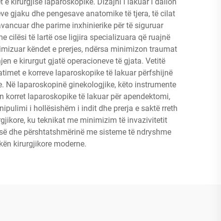
t e kirurgjisë laparoskopike. Dizajni i lakuar i dallon
e gjaku dhe pengesave anatomike të tjera, të cilat
ë avancuar dhe parime inxhinierike për të siguruar
ilësi të lartë ose ligjira specializuara që ruajnë
timizuar këndet e prerjes, ndërsa minimizon traumat
n e kirurgut gjatë operacioneve të gjata. Vetitë
atimet e korreve laparoskopike të lakuar përfshijnë
ke. Në laparoskopinë ginekologjike, këto instrumente
in korret laparoskopike të lakuar për apendektomi,
pulimi i hollësishëm i indit dhe prerja e saktë rreth
jikore, ku teknikat me minimizim të invazivitetit
ësisë dhe përshtatshmërinë me sisteme të ndryshme
kën kirurgjikore moderne.