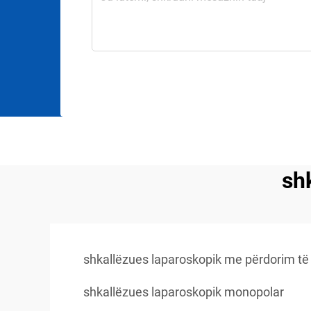
sh
shkallëzues laparoskopik me përdorim të
shkallëzues laparoskopik monopolar