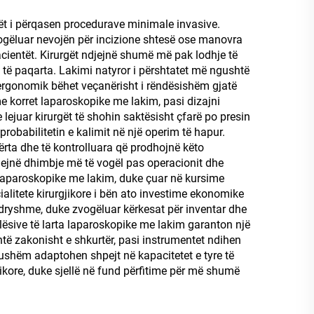
ët i përqasen procedurave minimale invasive.
 zvogëluar nevojën për incizione shtesë ose manovra
acientët. Kirurgët ndjejnë shumë më pak lodhje të
 të paqarta. Lakimi natyror i përshtatet më ngushtë
 ergonomik bëhet veçanërisht i rëndësishëm gjatë
me korret laparoskopike me lakim, pasi dizajni
 lejuar kirurgët të shohin saktësisht çfarë po presin
robabilitetin e kalimit në një operim të hapur.
tërta dhe të kontrolluara që prodhojnë këto
jejnë dhimbje më të vogël pas operacionit dhe
 laparoskopike me lakim, duke çuar në kursime
alitete kirurgjikore i bën ato investime ekonomike
ndryshme, duke zvogëluar kërkesat për inventar dhe
cilësive të larta laparoskopike me lakim garanton një
htë zakonisht e shkurtër, pasi instrumentet ndihen
ojushëm adaptohen shpejt në kapacitetet e tyre të
ikore, duke sjellë në fund përfitime për më shumë