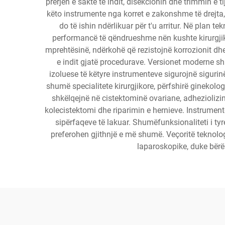
prerjen e saktë të indit, disekcionin dhe trimmin e ti
këto instrumente nga korret e zakonshme të drejta
do të ishin ndërlikuar për t'u arritur. Në plan t
performancë të qëndrueshme nën kushte kirurgjikor
mprehtësinë, ndërkohë që rezistojnë korrozionit dh
e indit gjatë procedurave. Versionet moderne sh
izoluese të këtyre instrumenteve sigurojnë sigurin
shumë specialitete kirurgjikore, përfshirë ginekolo
shkëlqejnë në cistektominë ovariane, adheziolizin
kolecistektomi dhe riparimin e hernieve. Instrumente
sipërfaqeve të lakuar. Shumëfunksionaliteti i ty
preferohen gjithnjë e më shumë. Veçoritë teknolo
laparoskopike, duke bërë 