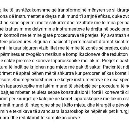
rgjike të jashtëzakonshme që transformojnë mënyrën se si kirurg
ë zona që instrumentet e drejta nuk mund t'i arrijnë efikas, duke
t në kohë operimi më të shkurtër dhe rezultate më të mira për p
në krahasim me detyrimin e instrumenteve të drejta në pozicione
 kontroll më të mirë gjatë procedurave të prerjes. Ky avantazh
 tërë procedurës. Siguria e pacientit përmirësohet dramatikisht 
 i lakuar siguron vizibilitet më të mirë të zonës së prerjes, duke
 e përmirësuar zvogëlon rrezikun e komplikacioneve dhe redukton p
 e saktë prerëse e korreve laparoskopike me lakim. Prerjet e pas
ura të indit që krijohen nga mjete më pak të sakta. Pacientët nd
rimet në spital bëhen më të shkurtra kur përdoren efikas korret
tësore. Shumëpërdorshmëria e këtyre instrumenteve në disa speci
rresh laparoskopike me lakim mund të shërbejë për procedura të 
mbajtjes mbeten të ulëta sepse konstruksioni i fortë i korreve të 
simit për kirurgët që kalojnë në korret laparoskopike me lakim ës
jnimit mund të integrojnë shpejt këto mjete, dhe kirurgët e përv
imin e teknikave të avancuara laparoskopike nëpër ekipet kirurgj
suara dhe reduktimit të komplikacioneve.