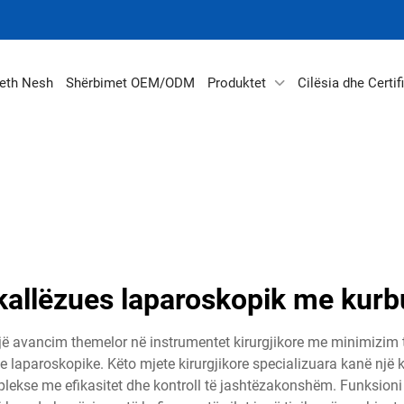
eth Nesh
Shërbimet OEM/ODM
Produktet
Cilësia dhe Certif
kallëzues laparoskopik me kurb
ë avancim themelor në instrumentet kirurgjikore me minimizim të i
aparoskopike. Këto mjete kirurgjikore specializuara kanë një kon
plekse me efikasitet dhe kontroll të jashtëzakonshëm. Funksioni 