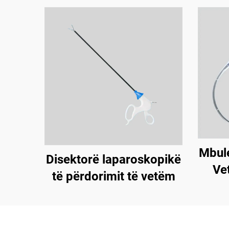
Mbule
Disektorë laparoskopikë
Ve
të përdorimit të vetëm