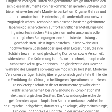
Eingriffen vorliegen. Durch das gekrümmte Design unterscheiden
sich diese Instrumente von herkömmlichen geraden Scheren und
bieten eine verbesserte Manövrierbarkeit um Organe, Gefäße und
andere anatomische Hindernisse, die andernfalls nur schwer
zugänglich wären. Technologisch gesehen basieren gekrümmte
laparoskopische Scheren auf fortschrittlicher Metallurgie und
ingenieurtechnischen Prinzipien, um unter anspruchsvollen
chirurgischen Bedingungen eine konsistente Leistung zu
gewährleisten. Die Klingen bestehen üblicherweise aus
hochwertigem Edelstahl oder speziellen Legierungen, die ihre
Schärfe bewahren und gleichzeitig Korrosion sowie Verschleiß
widerstehen. Die Krümmung ist präzise berechnet, um optimale
Schnittwinkel zu gewährleisten und gleichzeitig das Gewebe
während des Eingriffs so wenig wie möglich zu belasten. Moderne
Versionen verfügen häufig über ergonomisch gestaltete Griffe, die
die Ermüdung des Chirurgen bei längeren Operationen reduzieren.
Die Isoliereigenschaften dieser Instrumente gewährleisten
elektrische Sicherheit bei Verwendung in Kombination mit
elektrochirurgischen Geräten. Die Anwendungsbereiche der
gekrümmten laparoskopischen Scheren umfassen zahlreiche
chirurgische Fachgebiete, darunter Gynäkologie, Allgemeinchirurgie,
Urologie und thorakale Eingriffe. In der gynäkologischen