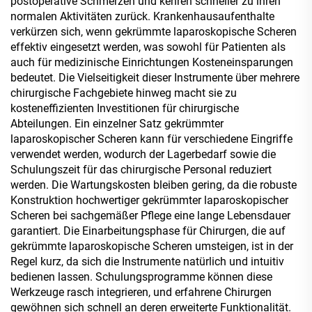
postoperative Schmerzen und kehren schneller zu ihren
normalen Aktivitäten zurück. Krankenhausaufenthalte
verkürzen sich, wenn gekrümmte laparoskopische Scheren
effektiv eingesetzt werden, was sowohl für Patienten als
auch für medizinische Einrichtungen Kosteneinsparungen
bedeutet. Die Vielseitigkeit dieser Instrumente über mehrere
chirurgische Fachgebiete hinweg macht sie zu
kosteneffizienten Investitionen für chirurgische
Abteilungen. Ein einzelner Satz gekrümmter
laparoskopischer Scheren kann für verschiedene Eingriffe
verwendet werden, wodurch der Lagerbedarf sowie die
Schulungszeit für das chirurgische Personal reduziert
werden. Die Wartungskosten bleiben gering, da die robuste
Konstruktion hochwertiger gekrümmter laparoskopischer
Scheren bei sachgemäßer Pflege eine lange Lebensdauer
garantiert. Die Einarbeitungsphase für Chirurgen, die auf
gekrümmte laparoskopische Scheren umsteigen, ist in der
Regel kurz, da sich die Instrumente natürlich und intuitiv
bedienen lassen. Schulungsprogramme können diese
Werkzeuge rasch integrieren, und erfahrene Chirurgen
gewöhnen sich schnell an deren erweiterte Funktionalität.