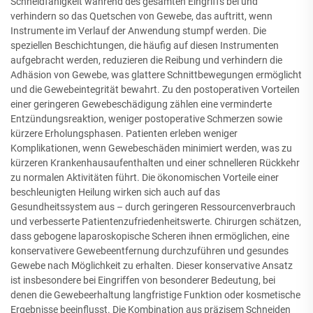
Schneidfähigkeit während des gesamten Eingriffs bei und
verhindern so das Quetschen von Gewebe, das auftritt, wenn
Instrumente im Verlauf der Anwendung stumpf werden. Die
speziellen Beschichtungen, die häufig auf diesen Instrumenten
aufgebracht werden, reduzieren die Reibung und verhindern die
Adhäsion von Gewebe, was glattere Schnittbewegungen ermöglicht
und die Gewebeintegrität bewahrt. Zu den postoperativen Vorteilen
einer geringeren Gewebeschädigung zählen eine verminderte
Entzündungsreaktion, weniger postoperative Schmerzen sowie
kürzere Erholungsphasen. Patienten erleben weniger
Komplikationen, wenn Gewebeschäden minimiert werden, was zu
kürzeren Krankenhausaufenthalten und einer schnelleren Rückkehr
zu normalen Aktivitäten führt. Die ökonomischen Vorteile einer
beschleunigten Heilung wirken sich auch auf das
Gesundheitssystem aus – durch geringeren Ressourcenverbrauch
und verbesserte Patientenzufriedenheitswerte. Chirurgen schätzen,
dass gebogene laparoskopische Scheren ihnen ermöglichen, eine
konservativere Gewebeentfernung durchzuführen und gesundes
Gewebe nach Möglichkeit zu erhalten. Dieser konservative Ansatz
ist insbesondere bei Eingriffen von besonderer Bedeutung, bei
denen die Gewebeerhaltung langfristige Funktion oder kosmetische
Ergebnisse beeinflusst. Die Kombination aus präzisem Schneiden