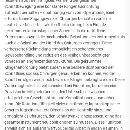
resultiert aus ihrer Fähigkeit, während der gesamten
Schnittbewegung eine konstante Klingenausrichtung
aufrechtzuerhalten – unabhängig vom vom Operationsgebiet
erforderlichen Zugangswinkel. Chirurgen berichten von einer
deutlich verbesserten taktilen Rückmeldung beim Einsatz
gekrümmter laparoskopischer Scheren, da die natürliche
Krümmung sowohl die mechanische Belastung des Instruments als
auch die Belastung der Hand des Chirurgen verringert. Diese
verbesserte Rückmeldung ermöglicht ein schonenderes
Gewebehandling und reduziert das Risiko unbeabsichtigter
Schäden an angrenzenden Strukturen. Die gekrümmte
Klingenanordnung bietet zudem eine bessere Sichtbarkeit der
Schnittlinie, sodass Chirurgen genau erkennen können, wo der
Schnitt erfolgen wird, noch bevor die Klingen betätigt werden. Diese
Vorhersagbarkeit ist entscheidend bei Eingriffen, bei denen eine
Präzision im Millimeterbereich den Unterschied zwischen
erfolgreichem Gewebeabtrag und Komplikationen ausmachen
kann. Die Rotationsfähigkeit vieler gekrümmter laparoskopischer
Scheren fügt eine weitere Dimension der Kontrolle hinzu und
ermöglicht es Chirurgen, den Schnittwinkel anzupassen, ohne das
gesamte Instrument neu positionieren zu müssen. Diese Funktion
erweist sich als äußerst wertvoll bei der Arbeit in engen Räumen, in