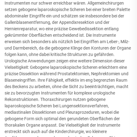
Instrumenten nur schwer erreichbar wären. Allgemeinchirurgen
setzen gebogene laparoskopische Scheren bei einer breiten Palette
abdominaler Eingriffe ein und schätzen sie insbesondere bei der
Gallenblasenentfernung, der Appendixresektion und der
Hernienreparatur, wo eine präzise Gewebedissektion entlang
gekrümmter Oberflächen entscheidend ist. Die Instrumente
erweisen sich besonders als nützlich bei Eingriffen am Leber-, Milz-
und Darmbereich, da die gebogene Klinge den Konturen der Organe
folgen kann, ohne dabei kritische Strukturen zu gefährden.
Urologische Anwendungen zeigen eine weitere Dimension dieser
Vielseitigkeit: Gebogene laparoskopische Scheren erleichtern eine
präzise Dissektion während Prostatektomien, Nephrektomien und
Blaseneingriffen. Ihre Fähigkeit, effektiv im eng begrenzten Raum
des Beckens zu arbeiten, ohne die Sicht zu beeinträchtigen, macht
sie zu bevorzugten Instrumenten für komplexe urologische
Rekonstruktionen. Thoraxchirurgen nutzen gebogene
laparoskopische Scheren bei Lungensektionsverfahren,
mediastinalen Dissektionen und Pleuraprozeduren, wobei die
gebogene Form sich optimal den gerundeten Oberflächen der
thorakalen Organe anpasst. Die Vielseitigkeit der Instrumente
erstreckt sich auch auf die Kinderchirurgie, wo kleinere