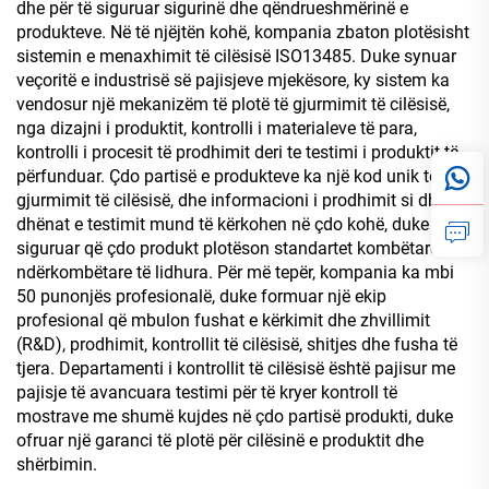
dhe për të siguruar sigurinë dhe qëndrueshmërinë e
produkteve. Në të njëjtën kohë, kompania zbaton plotësisht
sistemin e menaxhimit të cilësisë ISO13485. Duke synuar
veçoritë e industrisë së pajisjeve mjekësore, ky sistem ka
vendosur një mekanizëm të plotë të gjurmimit të cilësisë,
nga dizajni i produktit, kontrolli i materialeve të para,
kontrolli i procesit të prodhimit deri te testimi i produktit të
përfunduar. Çdo partisë e produkteve ka një kod unik të
gjurmimit të cilësisë, dhe informacioni i prodhimit si dhe të
dhënat e testimit mund të kërkohen në çdo kohë, duke
siguruar që çdo produkt plotëson standartet kombëtare dhe
ndërkombëtare të lidhura. Për më tepër, kompania ka mbi
50 punonjës profesionalë, duke formuar një ekip
profesional që mbulon fushat e kërkimit dhe zhvillimit
(R&D), prodhimit, kontrollit të cilësisë, shitjes dhe fusha të
tjera. Departamenti i kontrollit të cilësisë është pajisur me
pajisje të avancuara testimi për të kryer kontroll të
mostrave me shumë kujdes në çdo partisë produkti, duke
ofruar një garanci të plotë për cilësinë e produktit dhe
shërbimin.