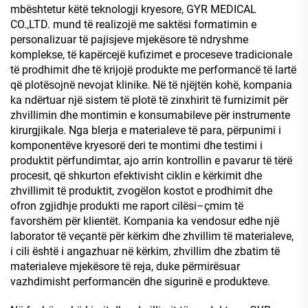
mbështetur këtë teknologji kryesore, GYR MEDICAL
CO.,LTD. mund të realizojë me saktësi formatimin e
personalizuar të pajisjeve mjekësore të ndryshme
komplekse, të kapërcejë kufizimet e proceseve tradicionale
të prodhimit dhe të krijojë produkte me performancë të lartë
që plotësojnë nevojat klinike. Në të njëjtën kohë, kompania
ka ndërtuar një sistem të plotë të zinxhirit të furnizimit për
zhvillimin dhe montimin e konsumabileve për instrumente
kirurgjikale. Nga blerja e materialeve të para, përpunimi i
komponentëve kryesorë deri te montimi dhe testimi i
produktit përfundimtar, ajo arrin kontrollin e pavarur të tërë
procesit, që shkurton efektivisht ciklin e kërkimit dhe
zhvillimit të produktit, zvogëlon kostot e prodhimit dhe
ofron zgjidhje produkti me raport cilësi–çmim të
favorshëm për klientët. Kompania ka vendosur edhe një
laborator të veçantë për kërkim dhe zhvillim të materialeve,
i cili është i angazhuar në kërkim, zhvillim dhe zbatim të
materialeve mjekësore të reja, duke përmirësuar
vazhdimisht performancën dhe sigurinë e produkteve.