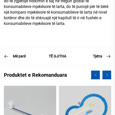
do të zgjerojë ndikimin e saj në tregun global të
konsumabileve mjekësore të larta, do të punojë për të bërë
një kompani mjekësore të konsumabileve të larta në nivel
botëror dhe do të shkruajë një kapitull të ri në fushën e
konsumabileve mjekësore të larta.
Më parë
Tjetra
TË GJITHA
Produktet e Rekomanduara