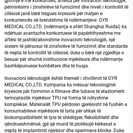
gjithnjë e më konkurrues, aftësia për inovacion teknologjik,
përmirësimi i zinxhirëve të furnizimit dhe niveli i kontrollit të
cilësisë janë bërë tregues kryesorë për matjen e
konkurrencës së brendshme të ndërmarrjeve. GYR
MEDICAL CO.,LTD. (ndërmarrja e afërt Shanghai Ruidai) ka
ndërtuar avantazhe konkurruese të papërkthyeshme me
aftësi të jashtëzakonshme inovacioni teknologjik, një
sistem të përsosur të zinxhirëve të furnizimit dhe standarde
të rrepta të kontrollit të cilësisë, duke u bërë një zgjedhje e
besuar për shumë institucione mjekësore dhe ndërmarrje
bashkëpunuese kombëtare dhe të huaja.
Inovacioni teknologjik është themeli i zhvillimit të GYR
MEDICAL CO.,LTD. Kompania ka mësuar teknologjinë
kryesore për formimin e filmave dhe tubave të elastomerit
termoplastik mjekësor TPU në forma të ndryshme
komplekse. Materialët TPU përdoren gjerësisht në fushën e
konsumabileve mjekësore të larta për shkak të
biokompatibilitetit të tyre të shkëlqyer, fleksibilitetit dhe
qëndrueshmërisë, gjë që mund të plotësojë kërkesat e
rrepta të implantimit njerëzor dhe operimeve klinike. Duke