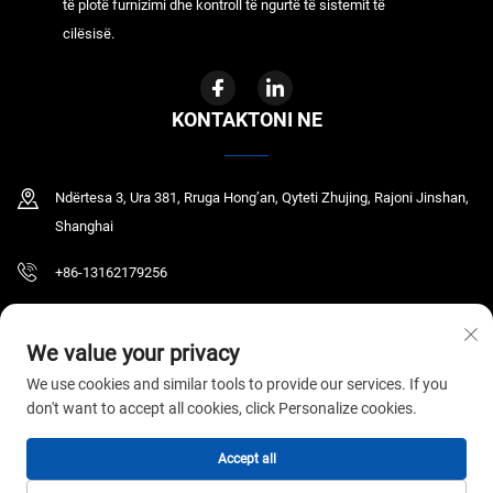
të plotë furnizimi dhe kontroll të ngurtë të sistemit të
cilësisë.
KONTAKTONI NE
Ndërtesa 3, Ura 381, Rruga Hong’an, Qyteti Zhujing, Rajoni Jinshan,
Shanghai
+86-13162179256
[email protected]
We value your privacy
We use cookies and similar tools to provide our services. If you
don't want to accept all cookies, click Personalize cookies.
Të drejtat e autorizimit © 2026 GYR MEDICAL CO.,LTD. Të gjitha të drejtat janë të
rezervuara.
Politika e Privatësisë
Accept all