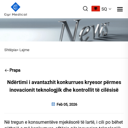
SQ
Shtëpia>
Lajme
Prapa
Ndërtimi i avantazhit konkurrues kryesor përmes
inovacionit teknologjik dhe kontrollit të cilësisë
Feb 05, 2026
Në tregun e konsumentëve mjekësorë të lartë, i cili po bëhet