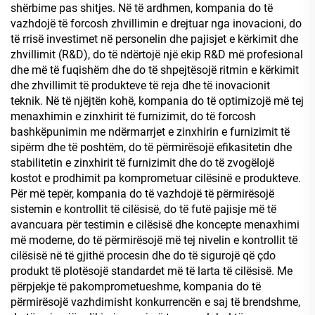
shërbime pas shitjes. Në të ardhmen, kompania do të
vazhdojë të forcosh zhvillimin e drejtuar nga inovacioni, do
të rrisë investimet në personelin dhe pajisjet e kërkimit dhe
zhvillimit (R&D), do të ndërtojë një ekip R&D më profesional
dhe më të fuqishëm dhe do të shpejtësojë ritmin e kërkimit
dhe zhvillimit të produkteve të reja dhe të inovacionit
teknik. Në të njëjtën kohë, kompania do të optimizojë më tej
menaxhimin e zinxhirit të furnizimit, do të forcosh
bashkëpunimin me ndërmarrjet e zinxhirin e furnizimit të
sipërm dhe të poshtëm, do të përmirësojë efikasitetin dhe
stabilitetin e zinxhirit të furnizimit dhe do të zvogëlojë
kostot e prodhimit pa komprometuar cilësinë e produkteve.
Për më tepër, kompania do të vazhdojë të përmirësojë
sistemin e kontrollit të cilësisë, do të futë pajisje më të
avancuara për testimin e cilësisë dhe koncepte menaxhimi
më moderne, do të përmirësojë më tej nivelin e kontrollit të
cilësisë në të gjithë procesin dhe do të sigurojë që çdo
produkt të plotësojë standardet më të larta të cilësisë. Me
përpjekje të pakomprometueshme, kompania do të
përmirësojë vazhdimisht konkurrencën e saj të brendshme,