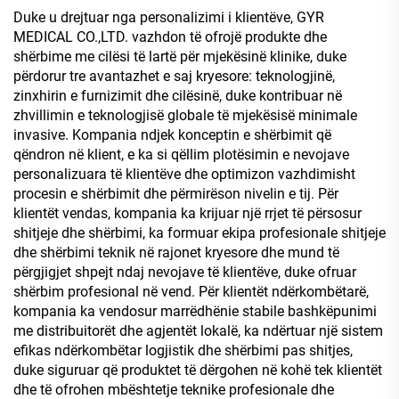
Duke u drejtuar nga personalizimi i klientëve, GYR
MEDICAL CO.,LTD. vazhdon të ofrojë produkte dhe
shërbime me cilësi të lartë për mjekësinë klinike, duke
përdorur tre avantazhet e saj kryesore: teknologjinë,
zinxhirin e furnizimit dhe cilësinë, duke kontribuar në
zhvillimin e teknologjisë globale të mjekësisë minimale
invasive. Kompania ndjek konceptin e shërbimit që
qëndron në klient, e ka si qëllim plotësimin e nevojave
personalizuara të klientëve dhe optimizon vazhdimisht
procesin e shërbimit dhe përmirëson nivelin e tij. Për
klientët vendas, kompania ka krijuar një rrjet të përsosur
shitjeje dhe shërbimi, ka formuar ekipa profesionale shitjeje
dhe shërbimi teknik në rajonet kryesore dhe mund të
përgjigjet shpejt ndaj nevojave të klientëve, duke ofruar
shërbim profesional në vend. Për klientët ndërkombëtarë,
kompania ka vendosur marrëdhënie stabile bashkëpunimi
me distribuitorët dhe agjentët lokalë, ka ndërtuar një sistem
efikas ndërkombëtar logjistik dhe shërbimi pas shitjes,
duke siguruar që produktet të dërgohen në kohë tek klientët
dhe të ofrohen mbështetje teknike profesionale dhe