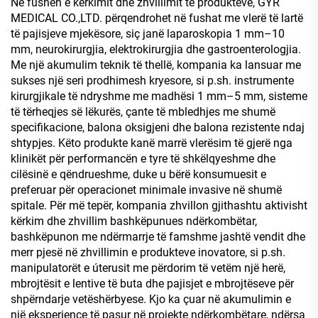
Në fushën e kërkimit dhe zhvillimit të produkteve, GYR
MEDICAL CO.,LTD. përqendrohet në fushat me vlerë të lartë
të pajisjeve mjekësore, siç janë laparoskopia 1 mm–10
mm, neurokirurgjia, elektrokirurgjia dhe gastroenterologjia.
Me një akumulim teknik të thellë, kompania ka lansuar me
sukses një seri prodhimesh kryesore, si p.sh. instrumente
kirurgjikale të ndryshme me madhësi 1 mm–5 mm, sisteme
të tërheqjes së lëkurës, çante të mbledhjes me shumë
specifikacione, balona oksigjeni dhe balona rezistente ndaj
shtypjes. Këto produkte kanë marrë vlerësim të gjerë nga
klinikët për performancën e tyre të shkëlqyeshme dhe
cilësinë e qëndrueshme, duke u bërë konsumuesit e
preferuar për operacionet minimale invasive në shumë
spitale. Për më tepër, kompania zhvillon gjithashtu aktivisht
kërkim dhe zhvillim bashkëpunues ndërkombëtar,
bashkëpunon me ndërmarrje të famshme jashtë vendit dhe
merr pjesë në zhvillimin e produkteve inovatore, si p.sh.
manipulatorët e úterusit me përdorim të vetëm një herë,
mbrojtësit e lentive të buta dhe pajisjet e mbrojtëseve për
shpërndarje vetëshërbyese. Kjo ka çuar në akumulimin e
një eksperience të pasur në projekte ndërkombëtare, ndërsa