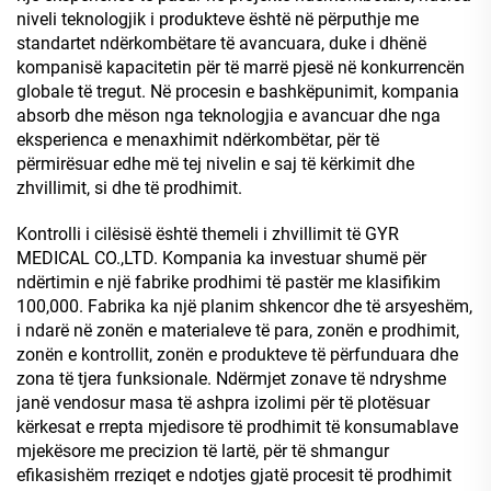
niveli teknologjik i produkteve është në përputhje me
standartet ndërkombëtare të avancuara, duke i dhënë
kompanisë kapacitetin për të marrë pjesë në konkurrencën
globale të tregut. Në procesin e bashkëpunimit, kompania
absorb dhe mëson nga teknologjia e avancuar dhe nga
eksperienca e menaxhimit ndërkombëtar, për të
përmirësuar edhe më tej nivelin e saj të kërkimit dhe
zhvillimit, si dhe të prodhimit.
Kontrolli i cilësisë është themeli i zhvillimit të GYR
MEDICAL CO.,LTD. Kompania ka investuar shumë për
ndërtimin e një fabrike prodhimi të pastër me klasifikim
100,000. Fabrika ka një planim shkencor dhe të arsyeshëm,
i ndarë në zonën e materialeve të para, zonën e prodhimit,
zonën e kontrollit, zonën e produkteve të përfunduara dhe
zona të tjera funksionale. Ndërmjet zonave të ndryshme
janë vendosur masa të ashpra izolimi për të plotësuar
kërkesat e rrepta mjedisore të prodhimit të konsumablave
mjekësore me precizion të lartë, për të shmangur
efikasishëm rreziqet e ndotjes gjatë procesit të prodhimit