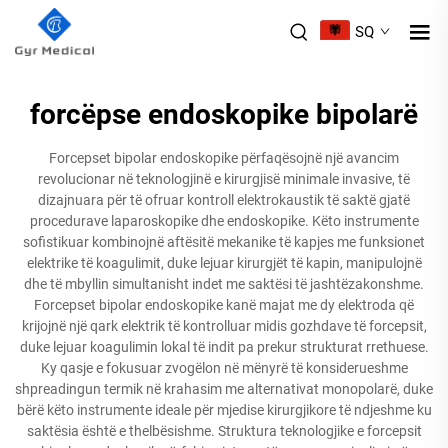
SQ
forcëpse endoskopike bipolarë
Forcepset bipolar endoskopike përfaqësojnë një avancim
revolucionar në teknologjinë e kirurgjisë minimale invasive, të
dizajnuara për të ofruar kontroll elektrokaustik të saktë gjatë
procedurave laparoskopike dhe endoskopike. Këto instrumente
sofistikuar kombinojnë aftësitë mekanike të kapjes me funksionet
elektrike të koagulimit, duke lejuar kirurgjët të kapin, manipulojnë
dhe të mbyllin simultanisht indet me saktësi të jashtëzakonshme.
Forcepset bipolar endoskopike kanë majat me dy elektroda që
krijojnë një qark elektrik të kontrolluar midis gozhdave të forcepsit,
duke lejuar koagulimin lokal të indit pa prekur strukturat rrethuese.
Ky qasje e fokusuar zvogëlon në mënyrë të konsiderueshme
shpreadingun termik në krahasim me alternativat monopolarë, duke
bërë këto instrumente ideale për mjedise kirurgjikore të ndjeshme ku
saktësia është e thelbësishme. Struktura teknologjike e forcepsit