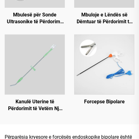
Mbulesë për Sonde
Mbuloje e Lëndës së
Ultrasonike të Përdorimit
Dëmtuar të Përdorimit të
të Vetëm Një Herë
Vetëm Një Herë (Unazë
Rigide)
Kanulë Uterine të
Forcepse Bipolare
Përdorimit të Vetëm Një
Herë
Përparësia kryesore e forcësës endoskopike bipolare është