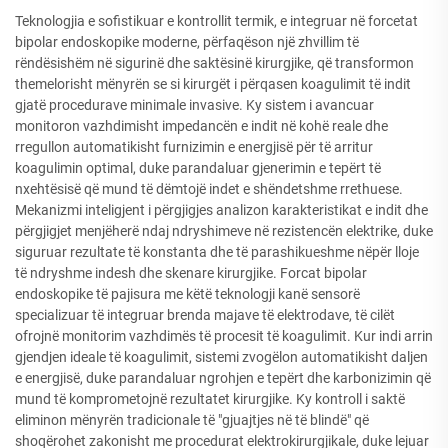
Teknologjia e sofistikuar e kontrollit termik, e integruar në forcetat
bipolar endoskopike moderne, përfaqëson një zhvillim të
rëndësishëm në sigurinë dhe saktësinë kirurgjike, që transformon
themelorisht mënyrën se si kirurgët i përqasen koagulimit të indit
gjatë procedurave minimale invasive. Ky sistem i avancuar
monitoron vazhdimisht impedancën e indit në kohë reale dhe
rregullon automatikisht furnizimin e energjisë për të arritur
koagulimin optimal, duke parandaluar gjenerimin e tepërt të
nxehtësisë që mund të dëmtojë indet e shëndetshme rrethuese.
Mekanizmi inteligjent i përgjigjes analizon karakteristikat e indit dhe
përgjigjet menjëherë ndaj ndryshimeve në rezistencën elektrike, duke
siguruar rezultate të konstanta dhe të parashikueshme nëpër lloje
të ndryshme indesh dhe skenare kirurgjike. Forcat bipolar
endoskopike të pajisura me këtë teknologji kanë sensorë
specializuar të integruar brenda majave të elektrodave, të cilët
ofrojnë monitorim vazhdimës të procesit të koagulimit. Kur indi arrin
gjendjen ideale të koagulimit, sistemi zvogëlon automatikisht daljen
e energjisë, duke parandaluar ngrohjen e tepërt dhe karbonizimin që
mund të komprometojnë rezultatet kirurgjike. Ky kontroll i saktë
eliminon mënyrën tradicionale të "gjuajtjes në të blindë" që
shoqërohet zakonisht me procedurat elektrokirurgjikale, duke lejuar