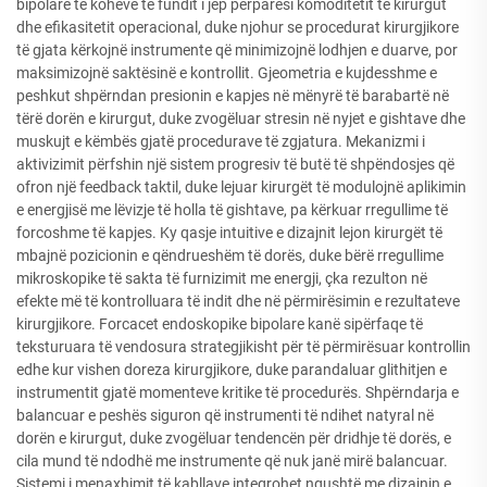
bipolare të kohëve të fundit i jep përparësi komoditetit të kirurgut
dhe efikasitetit operacional, duke njohur se procedurat kirurgjikore
të gjata kërkojnë instrumente që minimizojnë lodhjen e duarve, por
maksimizojnë saktësinë e kontrollit. Gjeometria e kujdesshme e
peshkut shpërndan presionin e kapjes në mënyrë të barabartë në
tërë dorën e kirurgut, duke zvogëluar stresin në nyjet e gishtave dhe
muskujt e këmbës gjatë procedurave të zgjatura. Mekanizmi i
aktivizimit përfshin një sistem progresiv të butë të shpëndosjes që
ofron një feedback taktil, duke lejuar kirurgët të modulojnë aplikimin
e energjisë me lëvizje të holla të gishtave, pa kërkuar rregullime të
forcoshme të kapjes. Ky qasje intuitive e dizajnit lejon kirurgët të
mbajnë pozicionin e qëndrueshëm të dorës, duke bërë rregullime
mikroskopike të sakta të furnizimit me energji, çka rezulton në
efekte më të kontrolluara të indit dhe në përmirësimin e rezultateve
kirurgjikore. Forcacet endoskopike bipolare kanë sipërfaqe të
teksturuara të vendosura strategjikisht për të përmirësuar kontrollin
edhe kur vishen doreza kirurgjikore, duke parandaluar glithitjen e
instrumentit gjatë momenteve kritike të procedurës. Shpërndarja e
balancuar e peshës siguron që instrumenti të ndihet natyral në
dorën e kirurgut, duke zvogëluar tendencën për dridhje të dorës, e
cila mund të ndodhë me instrumente që nuk janë mirë balancuar.
Sistemi i menaxhimit të kabllave integrohet ngushtë me dizajnin e