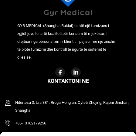
GYR MEDICAL (Shanghai Ruidai) është një furnizues i
zgjidhjeve të lartë kualiteti për konsum të mjekësor, i
drejtuar nga personalizimi i klientit, i pajisur me një zinxhir
të plotë furnizimi dhe kontroll të ngurtë të sistemit të
cilësisë.
KONTAKTONI NE
Ndërtesa 3, Ura 381, Rruga Hong’an, Qyteti Zhujing, Rajoni Jinshan,
Shanghai
+86-13162179256