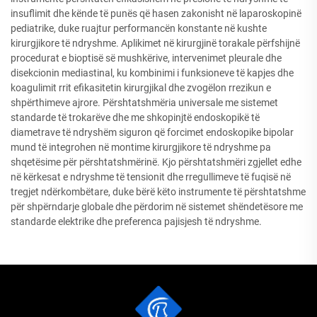
insuflimit dhe kënde të punës që hasen zakonisht në laparoskopinë
pediatrike, duke ruajtur performancën konstante në kushte
kirurgjikore të ndryshme. Aplikimet në kirurgjinë torakale përfshijnë
procedurat e bioptisë së mushkërive, intervenimet pleurale dhe
disekcionin mediastinal, ku kombinimi i funksioneve të kapjes dhe
koagulimit rrit efikasitetin kirurgjikal dhe zvogëlon rrezikun e
shpërthimeve ajrore. Përshtatshmëria universale me sistemet
standarde të trokarëve dhe me shkopinjtë endoskopikë të
diametrave të ndryshëm siguron që forcimet endoskopike bipolar
mund të integrohen në montime kirurgjikore të ndryshme pa
shqetësime për përshtatshmërinë. Kjo përshtatshmëri zgjellet edhe
në kërkesat e ndryshme të tensionit dhe rregullimeve të fuqisë në
tregjet ndërkombëtare, duke bërë këto instrumente të përshtatshme
për shpërndarje globale dhe përdorim në sistemet shëndetësore me
standarde elektrike dhe preferenca pajisjesh të ndryshme.