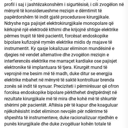
profil i saj i jashtëzakonshëm i sigurtësisë, i cili zvogëlon në
mënyrë të konsiderueshme rreziqin e dëmtimit të
papërdorshëm të indit gjatë procedurave kirurgjikale.
Ndryshe nga pajisjet elektrokirurgjikale monopolare që
kërkojnë një elektrodë kthimi dhe krijojnë shtigje elektrike
përmes trupit të tërë pacientit, forcësat endoskopike
bipolare kufizojnë rrymën elektrike midis dy majave të
instrumentit. Ky qasje lokalizuar eliminon mundësinë e
djegies në vendet alternative dhe zvogëlon rreziqin e
interferencës elektrike me marraçet kardiake ose pajisjet
elektronike të implantuara të tjera. Kirurgët mund të
veprojnë me besim më të madh, duke ditur se energjia
elektrike mbahet në mënyrë të saktë kontrolluar brenda
zonës së indit të synuar. Preciziteti i përmirësuar që ofron
forcësa endoskopike bipolare përkthehet drejtpërdrejt në
rezultate kirurgjikale më të mira dhe kohë më të shkurtër
shërimi për pacientët. Aftësia për të kapur dhe koaguluar
njëkohësisht indet eliminon nevojën për ndërrime të
shpeshta të instrumenteve, duke racionalizuar rrjedhën e
punës kirurgjikale dhe duke zvogëluar kohën totale të