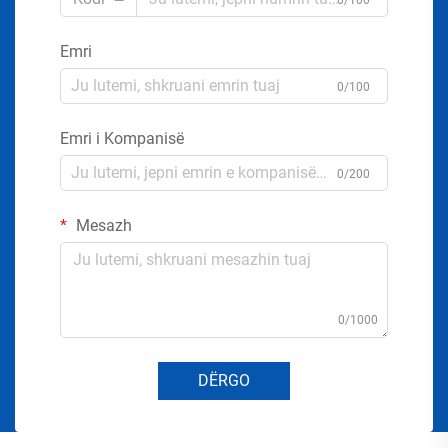
Emri
0/100
Emri i Kompanisë
0/200
Mesazh
0/1000
DËRGO