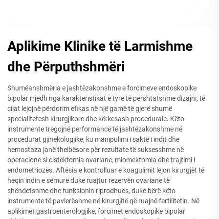
Aplikime Klinike të Larmishme
dhe Përputhshmëri
Shumëanshmëria e jashtëzakonshme e forcimeve endoskopike
bipolar rrjedh nga karakteristikat e tyre të përshtatshme dizajni, të
cilat lejojnë përdorim efikas në një gamë të gjerë shumë
specialitetesh kirurgjikore dhe kërkesash procedurale. Këto
instrumente tregojnë performancë të jashtëzakonshme në
procedurat gjinekologjike, ku manipulimi i saktë i indit dhe
hemostaza janë thelbësore për rezultate të suksesshme në
operacione si cistektomia ovariane, miomektomia dhe trajtimi i
endometriozës. Aftësia e kontrolluar e koagulimit lejon kirurgjët të
heqin indin e sëmurë duke ruajtur rezervën ovariane të
shëndetshme dhe funksionin riprodhues, duke bërë këto
instrumente të pavlerëshme në kirurgjitë që ruajnë fertilitetin. Në
aplikimet gastroenterologjike, forcimet endoskopike bipolar