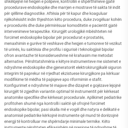
shkëlqejnë në heqjen e polipeve, kontrollin e shpërthimeve gjatë
procedurave endoskopike dhe marrjen e mostrave të sakta të indit
për qëllime diagnostike. Aftësia për të kapur dhe koaguluar
njëkohësisht indin thjeshton këto procedura, duke zvogëluar kohën
e procedurës dhe duke përmirësuar komoditetin e pacientit gjatë
intervenimeve terapeutike. Kirurgjët urologjikë mbështeten në
forcimet endoskopike bipolar për procedurat e prostatës,
menaxhimin e gurëve të veshkave dhe heqjen e tumoreve të vezikut
të urinës, ku saktësia dhe profilu i sigurisë i teknologjisë bipolar
ofron avantazhe të konsiderueshme në krahasim me metodat
alternative. Përshtatshmëria e këtyre instrumenteve me sistemet e
ndryshme endoskopike dhe gjeneratorët elektrokirurgjikalë siguron
integrim të paprekur në rrjedhat ekzistuese kirurgjikore pa kërkuar
modifikime të mëdha të pajisjeve apo riformimin e stafit.
Konfigurimet e ndryshme të majave dhe dizajnet e gojëzave lejojnë
kirurgjët të zgjedhin variantin optimal të instrumentit për kërkesat
anatomike specifike dhe kërkesat procedurale. Aplikimet pediatrike
profitohen shumë nga kontrolli i saktë që ofrojnë forcimet
endoskopike bipolar, pasi skalla më e vogël dhe natyra e delikatë e
anatomisë pediatrike kërkojnë instrumente që mund të dorëzojnë
energji të kontrolluar me shpërndarje minimale termike. Këto
instrumente përshtaten efikasishëm në presione të ndryshme të