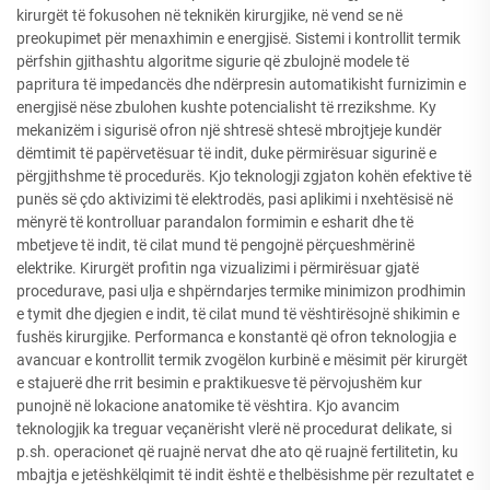
kirurgët të fokusohen në teknikën kirurgjike, në vend se në
preokupimet për menaxhimin e energjisë. Sistemi i kontrollit termik
përfshin gjithashtu algoritme sigurie që zbulojnë modele të
papritura të impedancës dhe ndërpresin automatikisht furnizimin e
energjisë nëse zbulohen kushte potencialisht të rrezikshme. Ky
mekanizëm i sigurisë ofron një shtresë shtesë mbrojtjeje kundër
dëmtimit të papërvetësuar të indit, duke përmirësuar sigurinë e
përgjithshme të procedurës. Kjo teknologji zgjaton kohën efektive të
punës së çdo aktivizimi të elektrodës, pasi aplikimi i nxehtësisë në
mënyrë të kontrolluar parandalon formimin e esharit dhe të
mbetjeve të indit, të cilat mund të pengojnë përçueshmërinë
elektrike. Kirurgët profitin nga vizualizimi i përmirësuar gjatë
procedurave, pasi ulja e shpërndarjes termike minimizon prodhimin
e tymit dhe djegien e indit, të cilat mund të vështirësojnë shikimin e
fushës kirurgjike. Performanca e konstantë që ofron teknologjia e
avancuar e kontrollit termik zvogëlon kurbinë e mësimit për kirurgët
e stajuerë dhe rrit besimin e praktikuesve të përvojushëm kur
punojnë në lokacione anatomike të vështira. Kjo avancim
teknologjik ka treguar veçanërisht vlerë në procedurat delikate, si
p.sh. operacionet që ruajnë nervat dhe ato që ruajnë fertilitetin, ku
mbajtja e jetëshkëlqimit të indit është e thelbësishme për rezultatet e