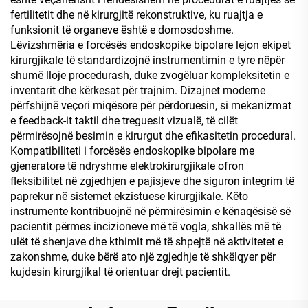
fertilitetit dhe në kirurgjitë rekonstruktive, ku ruajtja e
funksionit të organeve është e domosdoshme.
Lëvizshmëria e forcësës endoskopike bipolare lejon ekipet
kirurgjikale të standardizojnë instrumentimin e tyre nëpër
shumë lloje procedurash, duke zvogëluar kompleksitetin e
inventarit dhe kërkesat për trajnim. Dizajnet moderne
përfshijnë veçori miqësore për përdoruesin, si mekanizmat
e feedback-it taktil dhe treguesit vizualë, të cilët
përmirësojnë besimin e kirurgut dhe efikasitetin procedural.
Kompatibiliteti i forcësës endoskopike bipolare me
gjeneratore të ndryshme elektrokirurgjikale ofron
fleksibilitet në zgjedhjen e pajisjeve dhe siguron integrim të
paprekur në sistemet ekzistuese kirurgjikale. Këto
instrumente kontribuojnë në përmirësimin e kënaqësisë së
pacientit përmes incizioneve më të vogla, shkallës më të
ulët të shenjave dhe kthimit më të shpejtë në aktivitetet e
zakonshme, duke bërë ato një zgjedhje të shkëlqyer për
kujdesin kirurgjikal të orientuar drejt pacientit.