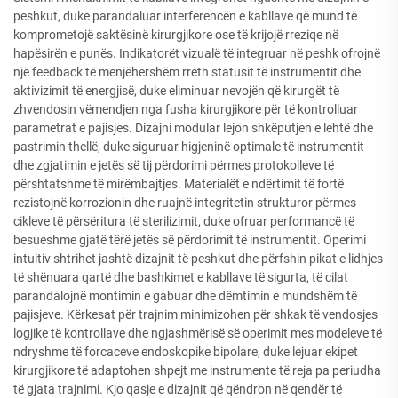
peshkut, duke parandaluar interferencën e kabllave që mund të
komprometojë saktësinë kirurgjikore ose të krijojë rreziqe në
hapësirën e punës. Indikatorët vizualë të integruar në peshk ofrojnë
një feedback të menjëhershëm rreth statusit të instrumentit dhe
aktivizimit të energjisë, duke eliminuar nevojën që kirurgët të
zhvendosin vëmendjen nga fusha kirurgjikore për të kontrolluar
parametrat e pajisjes. Dizajni modular lejon shkëputjen e lehtë dhe
pastrimin thellë, duke siguruar higjeninë optimale të instrumentit
dhe zgjatimin e jetës së tij përdorimi përmes protokolleve të
përshtatshme të mirëmbajtjes. Materialët e ndërtimit të fortë
rezistojnë korrozionin dhe ruajnë integritetin strukturor përmes
cikleve të përsëritura të sterilizimit, duke ofruar performancë të
besueshme gjatë tërë jetës së përdorimit të instrumentit. Operimi
intuitiv shtrihet jashtë dizajnit të peshkut dhe përfshin pikat e lidhjes
të shënuara qartë dhe bashkimet e kabllave të sigurta, të cilat
parandalojnë montimin e gabuar dhe dëmtimin e mundshëm të
pajisjeve. Kërkesat për trajnim minimizohen për shkak të vendosjes
logjike të kontrollave dhe ngjashmërisë së operimit mes modeleve të
ndryshme të forcaceve endoskopike bipolare, duke lejuar ekipet
kirurgjikore të adaptohen shpejt me instrumente të reja pa periudha
të gjata trajnimi. Kjo qasje e dizajnit që qëndron në qendër të