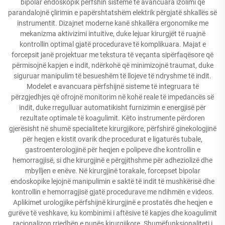
bipolar endoskopik përfshin sisteme të avancuara izolimi që
parandalojnë çlirimin e papërshtatshëm elektrik përgjatë shkallës së
instrumentit. Dizajnet moderne kanë shkallëra ergonomike me
mekanizma aktivizimi intuitive, duke lejuar kirurgjët të ruajnë
kontrollin optimal gjatë procedurave të komplikuara. Majat e
forcepsit janë projektuar me tekstura të veçanta sipërfaqësore që
përmisojnë kapjen e indit, ndërkohë që minimizojnë traumat, duke
siguruar manipulim të besueshëm të llojeve të ndryshme të indit.
Modelet e avancuara përfshijnë sisteme të integruara të
përzgjedhjes që ofrojnë monitorim në kohë reale të impedancës së
indit, duke rregulluar automatikisht furnizimin e energjisë për
rezultate optimale të koagulimit. Këto instrumente përdoren
gjerësisht në shumë specialitete kirurgjikore, përfshirë ginekologjinë
për heqjen e kistit ovarik dhe procedurat e ligaturës tubale,
gastroenterologjinë për heqjen e polipeve dhe kontrollin e
hemorragjisë, si dhe kirurgjinë e përgjithshme për adheziolizë dhe
mbylljen e enëve. Në kirurgjinë torakale, forcepset bipolar
endoskopike lejojnë manipulimin e saktë të indit të mushkërisë dhe
kontrollin e hemorragjisë gjatë procedurave me ndihmën e videos.
Aplikimet urologjike përfshijnë kirurgjinë e prostatës dhe heqjen e
gurëve të veshkave, ku kombinimi i aftësive të kapjes dhe koagulimit
racionalizon rrjedhën e punës kirurgjikore. Shumëfunksionaliteti i