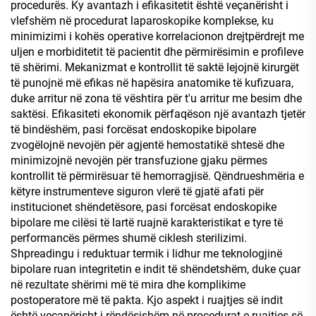
procedurës. Ky avantazh i efikasitetit është veçanërisht i
vlefshëm në procedurat laparoskopike komplekse, ku
minimizimi i kohës operative korrelacionon drejtpërdrejt me
uljen e morbiditetit të pacientit dhe përmirësimin e profileve
të shërimi. Mekanizmat e kontrollit të saktë lejojnë kirurgët
të punojnë më efikas në hapësira anatomike të kufizuara,
duke arritur në zona të vështira për t'u arritur me besim dhe
saktësi. Efikasiteti ekonomik përfaqëson një avantazh tjetër
të bindëshëm, pasi forcësat endoskopike bipolare
zvogëlojnë nevojën për agjentë hemostatikë shtesë dhe
minimizojnë nevojën për transfuzione gjaku përmes
kontrollit të përmirësuar të hemorragjisë. Qëndrueshmëria e
këtyre instrumenteve siguron vlerë të gjatë afati për
institucionet shëndetësore, pasi forcësat endoskopike
bipolare me cilësi të lartë ruajnë karakteristikat e tyre të
performancës përmes shumë ciklesh sterilizimi.
Shpreadingu i reduktuar termik i lidhur me teknologjinë
bipolare ruan integritetin e indit të shëndetshëm, duke çuar
në rezultate shërimi më të mira dhe komplikime
postoperatore më të pakta. Kjo aspekt i ruajtjes së indit
është veçanërisht i rëndësishëm në procedurat e ruajtjes së