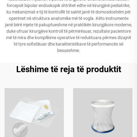
forcepsit bipolar endoskopik shtrihet edhe në kirurgjinë pediatrike,
ku mekanizmat e tij të kontrollit të saktë janë të domosdoshëm për
operimet në struktura anatomike më të vogla. Këto instrumente
janë bërë mjete të pakuptueshme në praktikën kirurgjikore moderne,
duke ofruar kirurgjëve kontroll të përmirësuar, rezultate pacientore
më të mira dhe komplikime operative të reduktuara përmes dizajnit
të tyre sofistikuar dhe karakteristikave të performancës së
besueshme.
Lëshime të reja të produktit