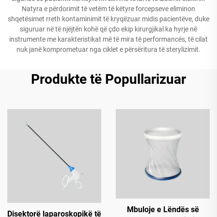
Natyra e përdorimit të vetëm të këtyre forcepseve eliminon
shqetësimet rreth kontaminimit të kryqëzuar midis pacientëve, duke
siguruar në të njëjtën kohë që çdo ekip kirurgjikal ka hyrje në
instrumente me karakteristikat më të mira të performancës, të cilat
nuk janë komprometuar nga ciklet e përsëritura të sterylizimit.
Produkte të Popullarizuar
Mbuloje e Lëndës së
Disektorë laparoskopikë të