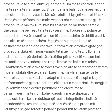
procedurave të gjata, duke lejuar manipulim më të kontrolluar dhe
më të saktë të instrumentit. Shpërndarja e balancuar e peshës dhe
pozicionimi i optimizuar i pikës së rrotullimit lejojnë kontroll të saktë
të majës me pëforca minimale, veçanërisht e rëndësishme gjatë
procedurave mikrokirurgjikale ku saktësia në milimetër është e
thelbësishme për rezultate të suksesshme. Forcëzat bipolarë të
përdorimit të vetëm kanë tension të qëndrueshëm të shiritit elastik
dhe aligjim të qëndrueshëm të gojës që sigurojnë kapje të
besueshme të indit dhe kontakt uniform të elektrodave gjatë çdo
procedurë, duke eliminuar variabilitetin që mund të zhvillohet te
instrumentet e përdorimit të përsëritur për shkak të konsumimit
mekanik dhe zhvendosjes së rregullimeve me kalimin e kohës.
Karakteristikat elektrike të forcëzave bipolarë të përdorimit të vetëm
mbeten stabile dhe të parashikueshme, me vlera rezistence të
kontrolluara me saktësi dhe adaptim impedancë që optimizojnë
performancën e gjeneratorit dhe efikasitetin e dorëzimit të energjisë.
Kjo konzistencë elektrike përkthehet në efekte më të
parashikueshme të indit, kohë koagulimi më të shpejta dhe
shpalosje termike të reduktuar që ruajnë integritetin e indit të
shëndetshëm. Testimet e sigurisë së cilësisë gjatë prodhimit
verifikojnë se çdo forcëz bipolarë e përdorimit të vetëm plotëson