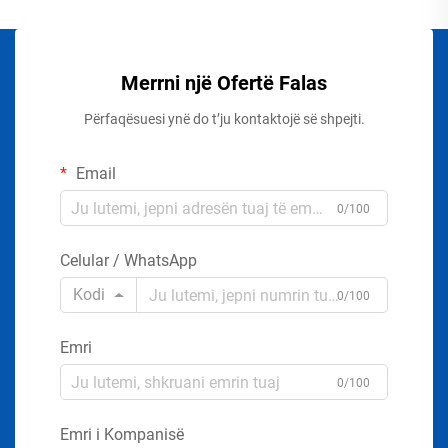
Merrni një Ofertë Falas
Përfaqësuesi ynë do t’ju kontaktojë së shpejti.
Email
0/100
Celular / WhatsApp
Kodi
0/100
Emri
0/100
Emri i Kompanisë