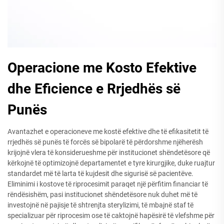
Operacione me Kosto Efektive
dhe Eficience e Rrjedhës së
Punës
Avantazhet e operacioneve me kostë efektive dhe të efikasitetit të
rrjedhës së punës të forcës së bipolarë të përdorshme njëherësh
krijojnë vlera të konsiderueshme për institucionet shëndetësore që
kërkojnë të optimizojnë departamentet e tyre kirurgjike, duke ruajtur
standardet më të larta të kujdesit dhe sigurisë së pacientëve.
Eliminimi i kostove të riprocesimit paraqet një përfitim financiar të
rëndësishëm, pasi institucionet shëndetësore nuk duhet më të
investojnë në pajisje të shtrenjta sterylizimi, të mbajnë staf të
specializuar për riprocesim ose të caktojnë hapësirë të vlefshme për