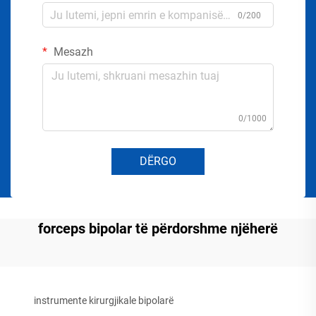
0/200
Mesazh
0/1000
DËRGO
forceps bipolar të përdorshme njëherë
instrumente kirurgjikale bipolarë