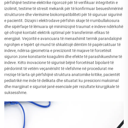
përfshijnë testime elektrike rigorozë për të verifikuar integritetin e
izolimit, testime të stresit mekanik për të konfirmuar besueshmërinë
strukturore dhe vlerësime biokompatibiliteti për të siguruar sigurinë
e pacientit. Dizajni i elektrodave përfshin skaje të rrumbullakosura
dhe sipërfaqe të lëmuara që minimizojnë traumat e indeve ndërkohë
që ofrojnë kontakt elektrik optimal për transferimin efikas të
energjisë. Veçoritë e avancuara të menaxhimit termik parandalojnë
ngrohjen e tepërt që mund të shkaktojë dëmtim të papërcaktuar të
indeve, ndërsa gjeometria e precizionit të majave të forcetësit
siguron zone konstante koagulimi dhe efekte të parashikueshme të
indeve. Këto inovacione të sigurisë bëjnë forcetësat bipolarë të
përdorimit të vetëm veçanërisht të vlefshme në procedurat me
rreziqe të larta që përfshijnë struktura anatomike kritike, pacientët
pediatrikë me inde të delikata dhe situatat ku presicioni maksimal
dhe margjinat e sigurisë janë esenciale për rezultate kirurgjikale të
suksesshme.