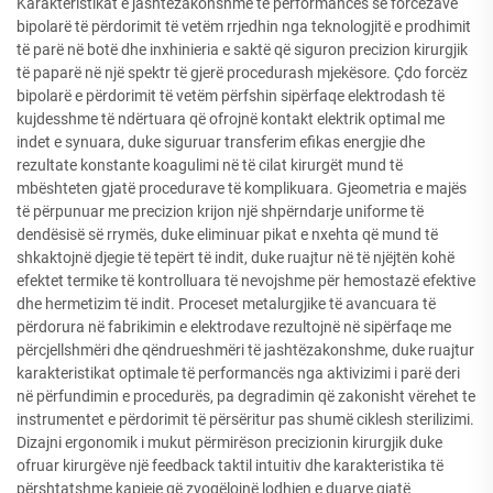
Karakteristikat e jashtëzakonshme të performancës së forcëzave
bipolarë të përdorimit të vetëm rrjedhin nga teknologjitë e prodhimit
të parë në botë dhe inxhinieria e saktë që siguron precizion kirurgjik
të paparë në një spektr të gjerë procedurash mjekësore. Çdo forcëz
bipolarë e përdorimit të vetëm përfshin sipërfaqe elektrodash të
kujdesshme të ndërtuara që ofrojnë kontakt elektrik optimal me
indet e synuara, duke siguruar transferim efikas energjie dhe
rezultate konstante koagulimi në të cilat kirurgët mund të
mbështeten gjatë procedurave të komplikuara. Gjeometria e majës
të përpunuar me precizion krijon një shpërndarje uniforme të
dendësisë së rrymës, duke eliminuar pikat e nxehta që mund të
shkaktojnë djegie të tepërt të indit, duke ruajtur në të njëjtën kohë
efektet termike të kontrolluara të nevojshme për hemostazë efektive
dhe hermetizim të indit. Proceset metalurgjike të avancuara të
përdorura në fabrikimin e elektrodave rezultojnë në sipërfaqe me
përcjellshmëri dhe qëndrueshmëri të jashtëzakonshme, duke ruajtur
karakteristikat optimale të performancës nga aktivizimi i parë deri
në përfundimin e procedurës, pa degradimin që zakonisht vërehet te
instrumentet e përdorimit të përsëritur pas shumë ciklesh sterilizimi.
Dizajni ergonomik i mukut përmirëson precizionin kirurgjik duke
ofruar kirurgëve një feedback taktil intuitiv dhe karakteristika të
përshtatshme kapjeje që zvogëlojnë lodhjen e duarve gjatë