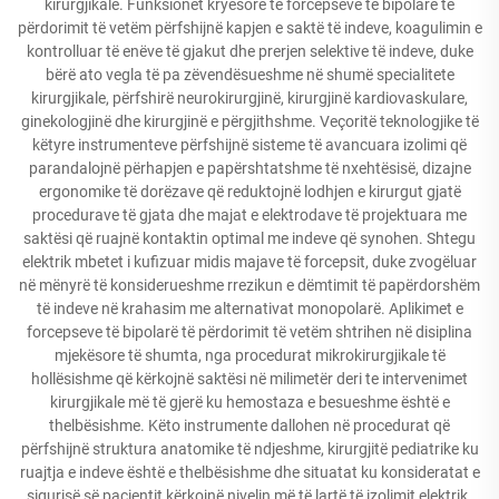
kirurgjikale. Funksionet kryesore të forcepseve të bipolarë të
përdorimit të vetëm përfshijnë kapjen e saktë të indeve, koagulimin e
kontrolluar të enëve të gjakut dhe prerjen selektive të indeve, duke
bërë ato vegla të pa zëvendësueshme në shumë specialitete
kirurgjikale, përfshirë neurokirurgjinë, kirurgjinë kardiovaskulare,
ginekologjinë dhe kirurgjinë e përgjithshme. Veçoritë teknologjike të
këtyre instrumenteve përfshijnë sisteme të avancuara izolimi që
parandalojnë përhapjen e papërshtatshme të nxehtësisë, dizajne
ergonomike të dorëzave që reduktojnë lodhjen e kirurgut gjatë
procedurave të gjata dhe majat e elektrodave të projektuara me
saktësi që ruajnë kontaktin optimal me indeve që synohen. Shtegu
elektrik mbetet i kufizuar midis majave të forcepsit, duke zvogëluar
në mënyrë të konsiderueshme rrezikun e dëmtimit të papërdorshëm
të indeve në krahasim me alternativat monopolarë. Aplikimet e
forcepseve të bipolarë të përdorimit të vetëm shtrihen në disiplina
mjekësore të shumta, nga procedurat mikrokirurgjikale të
hollësishme që kërkojnë saktësi në milimetër deri te intervenimet
kirurgjikale më të gjerë ku hemostaza e besueshme është e
thelbësishme. Këto instrumente dallohen në procedurat që
përfshijnë struktura anatomike të ndjeshme, kirurgjitë pediatrike ku
ruajtja e indeve është e thelbësishme dhe situatat ku konsideratat e
sigurisë së pacientit kërkojnë nivelin më të lartë të izolimit elektrik.