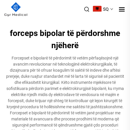
SQ
forceps bipolar të përdorshme
njëherë
Forcepset e bipolarë të përdorimit të vetëm përfaqësojnë një
avancim revolucionar në teknologjinë elektrokirurgjikale, të
dizajnuara për të ofruar koagulim të saktë të indeve dhe aftësi
prerjeje, duke ruajtur standardet më të larta të sigurisë së pacientit
dhe efikasitetit kirurgjikal. Këto instrumente mjekësore të
sofistikuara përdorin parimet e elektrokirurgjisë bipolarë, ku rryma
elektrike rrjedh midis dy elektrodave të vendosura në majën e
forcepsit, duke krijuar një shteg të kontrolluar që lejon kirurgët të
kryejnë procedura të hollësishme me saktësi të jashtëzakonshme.
Forcepset e bipolarë të përdorimit të vetëm janë projektuar me
materiale të avancuara dhe procese prodhimi të moderna që
sigurojnë performancë të qëndrueshme gjatë çdo proceduri