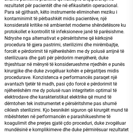
rezultatet për pacientët dhe në efikasitetin operacional.
Para së gjithash, këto instrumente eliminohen rreziku i
kontaminimit të përbashkët midis pacientëve, një
konsideratë kritike në ambientet moderne shëndetësore ku
protokollet e kontrollit të infeksioneve janë të parësishme.
Ndryshe nga alternativat e përsëritshme që kërkojnë
procedura të gjera pastrimi, sterilizimi dhe mirëmbajtje,
forcët e përdorimit të njëherëshëm me dy polusë arrijnë të
sterilizuara dhe gati për përdorim menjëherë, duke
thjeshtuar në mënyrë të konsiderueshme rrjedhën e punës
kirurgjike dhe duke zvogëluar kohën e përgatitjes midis
procedurave. Konzistenca e performancës paraqet një
avantazh tjetër të madh, pasi çdo forcë e përdorimit të
njëherëshëm me dy polusë ruan integritetin optimal të
elektrodave dhe karakteristikat elektrike që mund të
dëmtohen tek instrumentet e përsëritshme pas shumë
ciklesh sterilizimi. Kjo besnikëri siguron që kirurgët mund të
mbështeten në performancën e parashikueshme të
koagulimit dhe prerjes gjatë çdo proceduri, duke zvogëluar
mundësinë e komplikimeve dhe duke përmirësuar rezultatet