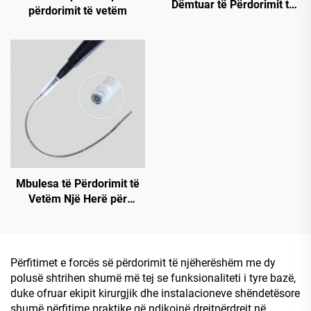
Dëmtuar të Përdorimit të
përdorimit të vetëm
Vetëm Një Herë (Unazë
Rigide)
Mbulesa të Përdorimit të
Vetëm Një Herë për
Endoskope
Përfitimet e forcës së përdorimit të njëherëshëm me dy
polusë shtrihen shumë më tej se funksionaliteti i tyre bazë,
duke ofruar ekipit kirurgjik dhe instalacioneve shëndetësore
shumë përfitime praktike që ndikojnë drejtpërdrejt në