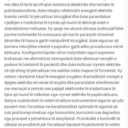
me cilësi të lartë që ofrojnë rezistencë dielektrike dhe termike të
jashtëzakonshme, duke mbajtur efektivisht energjinë elektrike
brenda vendit të përcaktuar kirurgjikal dhe duke parandaluar
rrjedhjen e rrezikshme të rrymës që mund të dëmtojë indet e
shëndetshme rrethuese. Ky qasje me shumë shtresa izolimi përfshin
parime inxhinierike të avancuara që marrin parasysh stresimet
dinamike të hasura gjatë manipulimit kirurgjikal, duke siguruar që
barriera mbrojtëse mbetet e paprekur gjatë edhe procedurave më të
kërkuara. Konfigurimi bipolar ofron natyrshëm siguri superiore
krahasuar me alternativat monopolarë duke eliminuar nevojën e
padave të tokësimit të pacientit dhe duke kufizuar rrymën elektrike
në një shteg të përcaktuar me saktësi midis majave të forcetësit. Ky
sistem i dorëzimit lokal të energjisë zvogëlon dramatikisht rreziqet e
djegies elektrike në vende të largëta dhe parandalon interferencën
me marraçat e zemrës ose pajisjet elektronike të implantuara të
tjera që mund të ndikohen nga rrymat elektrike të papërcaktuara.
Natyra e përdorimit të vetëm të këtyre instrumenteve siguron që çdo
pacient merr forcetësa me karakteristikat optimale të sigurisë që
nuk janë komprometuar nga konsumimi, korrozioni ose degradimi
nga proceset e përsëritura të sterylizimit. Protokollet e kontrollit të
cilësisë së prodhimit për forcetësat bipolarë të përdorimit të vetëm