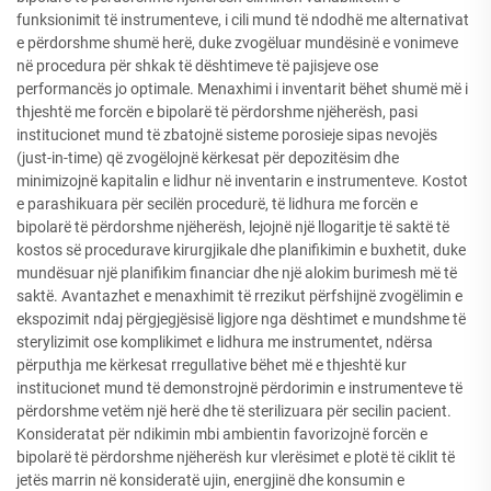
funksionimit të instrumenteve, i cili mund të ndodhë me alternativat
e përdorshme shumë herë, duke zvogëluar mundësinë e vonimeve
në procedura për shkak të dështimeve të pajisjeve ose
performancës jo optimale. Menaxhimi i inventarit bëhet shumë më i
thjeshtë me forcën e bipolarë të përdorshme njëherësh, pasi
institucionet mund të zbatojnë sisteme porosieje sipas nevojës
(just-in-time) që zvogëlojnë kërkesat për depozitësim dhe
minimizojnë kapitalin e lidhur në inventarin e instrumenteve. Kostot
e parashikuara për secilën procedurë, të lidhura me forcën e
bipolarë të përdorshme njëherësh, lejojnë një llogaritje të saktë të
kostos së procedurave kirurgjikale dhe planifikimin e buxhetit, duke
mundësuar një planifikim financiar dhe një alokim burimesh më të
saktë. Avantazhet e menaxhimit të rrezikut përfshijnë zvogëlimin e
ekspozimit ndaj përgjegjësisë ligjore nga dështimet e mundshme të
sterylizimit ose komplikimet e lidhura me instrumentet, ndërsa
përputhja me kërkesat rregullative bëhet më e thjeshtë kur
institucionet mund të demonstrojnë përdorimin e instrumenteve të
përdorshme vetëm një herë dhe të sterilizuara për secilin pacient.
Konsideratat për ndikimin mbi ambientin favorizojnë forcën e
bipolarë të përdorshme njëherësh kur vlerësimet e plotë të ciklit të
jetës marrin në konsideratë ujin, energjinë dhe konsumin e