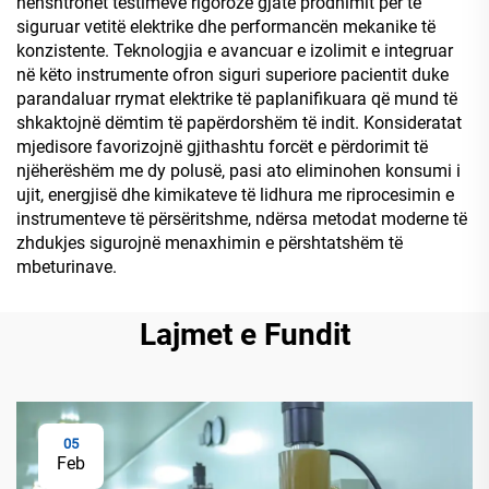
nënshtrohet testimeve rigorozë gjatë prodhimit për të
siguruar vetitë elektrike dhe performancën mekanike të
konzistente. Teknologjia e avancuar e izolimit e integruar
në këto instrumente ofron siguri superiore pacientit duke
parandaluar rrymat elektrike të paplanifikuara që mund të
shkaktojnë dëmtim të papërdorshëm të indit. Konsideratat
mjedisore favorizojnë gjithashtu forcët e përdorimit të
njëherëshëm me dy polusë, pasi ato eliminohen konsumi i
ujit, energjisë dhe kimikateve të lidhura me riprocesimin e
instrumenteve të përsëritshme, ndërsa metodat moderne të
zhdukjes sigurojnë menaxhimin e përshtatshëm të
mbeturinave.
Lajmet e Fundit
05
Feb