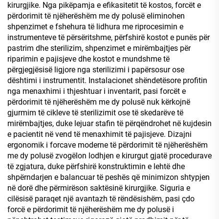
kirurgjike. Nga pikëpamja e efikasitetit të kostos, forcët e
përdorimit të njëherëshëm me dy polusë eliminohen
shpenzimet e fshehura të lidhura me riprocesimin e
instrumenteve të përsëritshme, përfshirë kostot e punës për
pastrim dhe sterilizim, shpenzimet e mirëmbajtjes për
riparimin e pajisjeve dhe kostot e mundshme të
përgjegjësisë ligjore nga sterilizimi i papërsosur ose
dështimi i instrumentit. Instalacionet shëndetësore profitin
nga menaxhimi i thjeshtuar i inventarit, pasi forcët e
përdorimit të njëherëshëm me dy polusë nuk kërkojnë
gjurmim të cikleve të sterilizimit ose të skedarëve të
mirëmbajtjes, duke lejuar stafin të përqëndrohet në kujdesin
e pacientit në vend të menaxhimit të pajisjeve. Dizajni
ergonomik i forcave moderne të përdorimit të njëherëshëm
me dy polusë zvogëlon lodhjen e kirurgut gjatë procedurave
të zgjatura, duke përfshirë konstruktimin e lehtë dhe
shpërndarjen e balancuar të peshës që minimizon shtypjen
në dorë dhe përmirëson saktësinë kirurgjike. Siguria e
cilësisë paraqet një avantazh të rëndësishëm, pasi çdo
forcë e përdorimit të njëherëshëm me dy polusë i