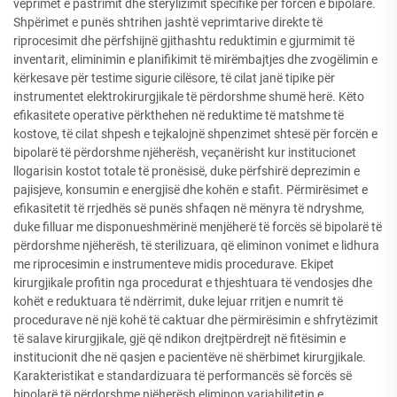
veprimet e pastrimit dhe sterylizimit specifike për forcën e bipolarë.
Shpërimet e punës shtrihen jashtë veprimtarive direkte të
riprocesimit dhe përfshijnë gjithashtu reduktimin e gjurmimit të
inventarit, eliminimin e planifikimit të mirëmbajtjes dhe zvogëlimin e
kërkesave për testime sigurie cilësore, të cilat janë tipike për
instrumentet elektrokirurgjikale të përdorshme shumë herë. Këto
efikasitete operative përkthehen në reduktime të matshme të
kostove, të cilat shpesh e tejkalojnë shpenzimet shtesë për forcën e
bipolarë të përdorshme njëherësh, veçanërisht kur institucionet
llogarisin kostot totale të pronësisë, duke përfshirë deprezimin e
pajisjeve, konsumin e energjisë dhe kohën e stafit. Përmirësimet e
efikasitetit të rrjedhës së punës shfaqen në mënyra të ndryshme,
duke filluar me disponueshmërinë menjëherë të forcës së bipolarë të
përdorshme njëherësh, të sterilizuara, që eliminon vonimet e lidhura
me riprocesimin e instrumenteve midis procedurave. Ekipet
kirurgjikale profitin nga procedurat e thjeshtuara të vendosjes dhe
kohët e reduktuara të ndërrimit, duke lejuar rritjen e numrit të
procedurave në një kohë të caktuar dhe përmirësimin e shfrytëzimit
të salave kirurgjikale, gjë që ndikon drejtpërdrejt në fitësimin e
institucionit dhe në qasjen e pacientëve në shërbimet kirurgjikale.
Karakteristikat e standardizuara të performancës së forcës së
bipolarë të përdorshme njëherësh eliminon variabilitetin e