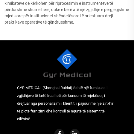
kimikateve që kërkohen për riprocesimin e instrumenteve të
përdorshme shumë herë, duke e bërë atë një zgjidhje e përgjegjshme
mjedisore për institucionet shëndetësore të orientuara drejt
praktikave operative të qëndrueshme.
GYR MEDICAL (Shanghai Ruidai) është një furnizues i
zgjidhjeve të lartë kualiteti për konsum të mjekësor, i
drejtuar nga personalizimi i klientit, i pajisur me një zinxhir
të plotë furnizimi dhe kontroll të ngurtë të sistemit të
cilësisë.