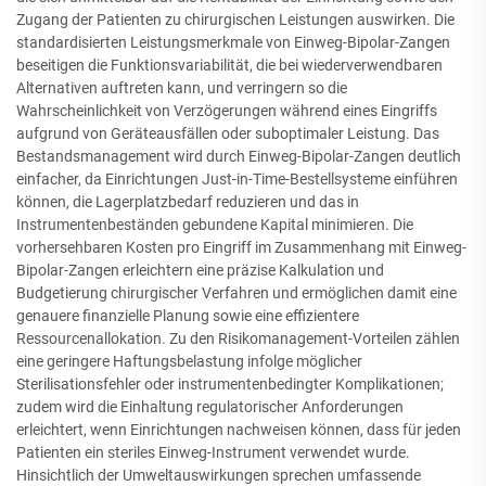
Zugang der Patienten zu chirurgischen Leistungen auswirken. Die
standardisierten Leistungsmerkmale von Einweg-Bipolar-Zangen
beseitigen die Funktionsvariabilität, die bei wiederverwendbaren
Alternativen auftreten kann, und verringern so die
Wahrscheinlichkeit von Verzögerungen während eines Eingriffs
aufgrund von Geräteausfällen oder suboptimaler Leistung. Das
Bestandsmanagement wird durch Einweg-Bipolar-Zangen deutlich
einfacher, da Einrichtungen Just-in-Time-Bestellsysteme einführen
können, die Lagerplatzbedarf reduzieren und das in
Instrumentenbeständen gebundene Kapital minimieren. Die
vorhersehbaren Kosten pro Eingriff im Zusammenhang mit Einweg-
Bipolar-Zangen erleichtern eine präzise Kalkulation und
Budgetierung chirurgischer Verfahren und ermöglichen damit eine
genauere finanzielle Planung sowie eine effizientere
Ressourcenallokation. Zu den Risikomanagement-Vorteilen zählen
eine geringere Haftungsbelastung infolge möglicher
Sterilisationsfehler oder instrumentenbedingter Komplikationen;
zudem wird die Einhaltung regulatorischer Anforderungen
erleichtert, wenn Einrichtungen nachweisen können, dass für jeden
Patienten ein steriles Einweg-Instrument verwendet wurde.
Hinsichtlich der Umweltauswirkungen sprechen umfassende