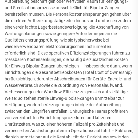
Aufbereitung beschäftigen oder wertvollen Raum für Reinigungs-
und Sterilisationsprozesse ausschließlich für Bipolar-Zangen
bereitstellen müssen. Die Personalkosteneinsparungen gehen über
die direkten Aufbereitungstätigkeiten hinaus und umfassen zudem
eine vereinfachte Lagerbestandsverfolgung, die Abschaffung von
Wartungsplanungen sowie geringere Anforderungen an die
Qualitätssicherungsprüfung, wie sie typischerweise bei
wiederverwendbaren elektrochirurgischen Instrumenten
erforderlich sind. Diese operativen Effizienzsteigerungen führen zu
messbaren Kostensenkungen, die häufig die zusätzlichen Kosten
für Einweg-Bipolar-Zangen übersteigen – insbesondere dann, wenn
Einrichtungen die Gesamtbetriebskosten (Total Cost of Ownership)
berücksichtigen, darunter Abschreibungen für Geräte, Energie- und
Wasserverbrauch sowie die Zuordnung von Personalaufwand.
Verbesserungen der Workflow-Effizienz zeigen sich auf vielfältige
Weise: So stehen sterile Einweg-Bipolar-Zangen unmittelbar zur
Verfügung, wodurch Verzögerungen infolge der Aufbereitung
zwischen den Eingriffen entfallen. Chirurgische Teams profitieren
von vereinfachten Einrichtungsprozeduren und kürzeren
Umrüstzeiten, was zu einer höheren Fallzahl pro Zeiteinheit und
verbesserten Auslastungsraten im Operationssaal führt – Faktoren,
die sich unmittelbar auf die Rentabilität der Einrichtung sowie den