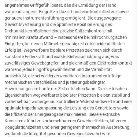
angenehmes Griffgefühl bietet, das die Ermüdung der Hand
während längerer Eingriffe reduziert und eine kontrolliertere sowie
genauere Instrumentenführung ermöglicht. Die ausgewogene
Gewichtsverteilung und die optimierte Positionierung des
Drehpunkts ermöglichen eine präzise Spitzenkontrolle mit
minimalem Kraftaufwand – insbesondere bei mikrochirurgischen
Eingriffen, bei denen Millimetergenauigkeit entscheidend für den
Erfolg ist. Wegwerfbare bipolare Pinzetten zeichnen sich durch
konstante Federkraft und exakte Kieferausrichtung aus, was
zuverlässiges Gewebegreifen und gleichmäßigen Elektrodenkontakt
während jedes Eingriffs gewährleistet und die Variabilität
ausschließt, die bei wiederverwendbaren Instrumenten infolge
mechanischen Verschleißes und justierungsbedingter
Abweichungen im Laufe der Zeit entstehen kann. Die elektrischen
Eigenschaften wegwerfbarer bipolarer Pinzetten bleiben stabil und
vorhersehbar, wobei genau kontrollierte Widerstandswerte und eine
optimale Impedanzanpassung die Leistung des Generators sowie
die Effizienz der Energieabgabe maximieren. Diese elektrische
Konsistenz führt zu vorhersehbareren Gewebeeffekten, kürzeren
Koagulationszeiten und einer geringeren thermischen Ausbreitung,
wodurch die Integrität gesunden Gewebes bewahrt wird.