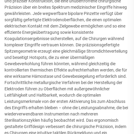
und präziser Konstruktion, die eine unübertroffene chirurgische
Präzision über ein breites Spektrum medizinischer Eingriffe hinweg
gewährleisten. Jede wegwerfbare bipolare Pinzette verfügt über
sorgfältig gefertigte Elektrodenoberflächen, die einen optimalen
elektrischen Kontakt mit dem Zielgewebe ermöglichen und so eine
effiziente Energieübertragung sowie konsistente
Koagulationsergebnisse sicherstellen, auf die Chirurgen während
komplexer Eingriffe vertrauen können. Die präzisionsgefertigte
Spitzengeometrie erzeugt eine gleichmäßige Stromdichteverteilung
und beseitigt Hotspots, die zu einer übermäßigen
Gewebeverkohlung führen könnten, während gleichzeitig die
kontrollierten thermischen Effekte aufrechterhalten werden, die für
eine wirksame Hämostase und Gewebesiegelung erforderlich sind.
Fortschrittliche metallurgische Verfahren bei der Herstellung der
Elektroden führen zu Oberflächen mit außergewöhnlicher
Leitfähigkeit und Haltbarkeit, wodurch die optimalen
Leistungsmerkmale von der ersten Aktivierung bis zum Abschluss
des Eingriffs erhalten bleiben – ohne die Leistungsabnahme, die bei
wiederverwendbaren Instrumenten nach mehreren
Sterilisationszyklen häufig beobachtet wird. Das ergonomisch
gestaltete Griffdesign verbessert die chirurgische Präzision, indem
es Chirurgen eine intuitive taktilen Rückmeldung und ein