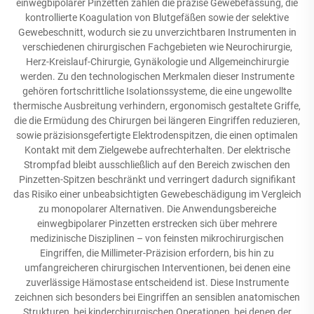
einwegbipolarer Pinzetten zählen die präzise Gewebefassung, die
kontrollierte Koagulation von Blutgefäßen sowie der selektive
Gewebeschnitt, wodurch sie zu unverzichtbaren Instrumenten in
verschiedenen chirurgischen Fachgebieten wie Neurochirurgie,
Herz-Kreislauf-Chirurgie, Gynäkologie und Allgemeinchirurgie
werden. Zu den technologischen Merkmalen dieser Instrumente
gehören fortschrittliche Isolationssysteme, die eine ungewollte
thermische Ausbreitung verhindern, ergonomisch gestaltete Griffe,
die die Ermüdung des Chirurgen bei längeren Eingriffen reduzieren,
sowie präzisionsgefertigte Elektrodenspitzen, die einen optimalen
Kontakt mit dem Zielgewebe aufrechterhalten. Der elektrische
Strompfad bleibt ausschließlich auf den Bereich zwischen den
Pinzetten-Spitzen beschränkt und verringert dadurch signifikant
das Risiko einer unbeabsichtigten Gewebeschädigung im Vergleich
zu monopolarer Alternativen. Die Anwendungsbereiche
einwegbipolarer Pinzetten erstrecken sich über mehrere
medizinische Disziplinen – von feinsten mikrochirurgischen
Eingriffen, die Millimeter-Präzision erfordern, bis hin zu
umfangreicheren chirurgischen Interventionen, bei denen eine
zuverlässige Hämostase entscheidend ist. Diese Instrumente
zeichnen sich besonders bei Eingriffen an sensiblen anatomischen
Strukturen, bei kinderchirurgischen Operationen, bei denen der