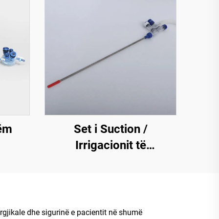
hëm
Set i Suction /
Irrigacionit të
Përdorshëm Njëherësh
rgjikale dhe sigurinë e pacientit në shumë