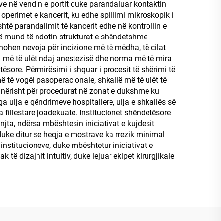
ve në vendin e portit duke parandaluar kontaktin
operimet e kancerit, ku edhe spillimi mikroskopik i
htë parandalimit të kancerit edhe në kontrollin e
që mund të ndotin strukturat e shëndetshme
inohen nevoja për incizione më të mëdha, të cilat
im më të ulët ndaj anestezisë dhe norma më të mira
tësore. Përmirësimi i shquar i procesit të shërimi të
ë të vogël pasoperacionale, shkallë më të ulët të
anërisht për procedurat në zonat e dukshme ku
a ulja e qëndrimeve hospitaliere, ulja e shkallës së
fillestare joadekuate. Institucionet shëndetësore
njta, ndërsa mbështesin iniciativat e kujdesit
, duke ditur se heqja e mostrave ka rrezik minimal
institucioneve, duke mbështetur iniciativat e
ë dizajnit intuitiv, duke lejuar ekipet kirurgjikale