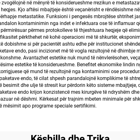
sje zvogëlojnë në mënyrë të konsiderueshme rrezikun e metastaza
 heqjes. Kjo aftësi mbajtjeje është veçanërisht e rëndësishme në 
ërhapje metastatike. Funksioni i pengesës mbrojtëse shtrihet jas
randalon kontaminimin nga indet e infektuara ose të inflamuar 
ë përmirësuar përmes protokolleve të thjeshtuara heqjeje që elim
efikasitet përkthehet në kohë operacioni më të shkurtër, ekspon
ë të dobishme si për pacientët ashtu edhe për institucionet shënde
aketave endo, pasi incizionet më të vogla rezultojnë në dhimbje m
 zakonshme. Avantazhet estetike nuk mund të nënvlerësohen, veç
tësime estetike të konsiderueshme. Benefitet ekonomike lindin ng
orrigjuese që mund të rezultojnë nga kontaminimi ose procedura 
ë paketave endo, të cilat shpesh parandalojnë komplikime të shtre
 të besimit dhe ulje të stresit kur përdorin këto sisteme mbajtjeje
paketave endo krijon konzistencë mes kirurgëve të ndryshëm dhe 
azuar në dëshmi. Kërkesat për trajnim mbeten minimale për shkak t
 të mësimit apo programe speciale sertifikimi.
Këshilla dhe Trika