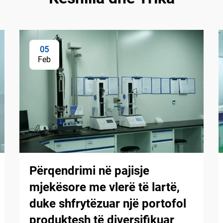
05
Feb
Përqendrimi në pajisje
mjekësore me vlerë të lartë,
duke shfrytëzuar një portofol
produktesh të diversifikuar