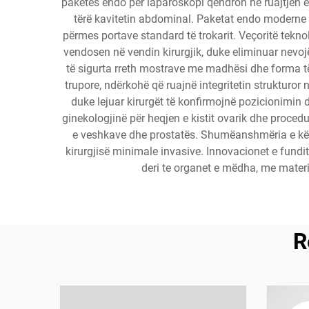
paketës endo për laparoskopi qëndron në ruajtjen e
tërë kavitetin abdominal. Paketat endo moderne pë
përmes portave standard të trokarit. Veçoritë tek
vendosen në vendin kirurgjik, duke eliminuar nev
të sigurta rreth mostrave me madhësi dhe forma të
trupore, ndërkohë që ruajnë integritetin strukturo
duke lejuar kirurgët të konfirmojnë pozicionimin 
ginekologjinë për heqjen e kistit ovarik dhe procedu
e veshkave dhe prostatës. Shumëanshmëria e këty
kirurgjisë minimale invasive. Innovacionet e fund
deri te organet e mëdha, me materi
R