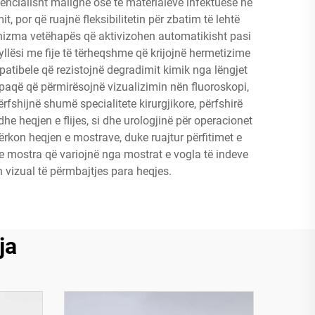
encialisht maligne ose të materialeve infektuese në
 por që ruajnë fleksibilitetin për zbatim të lehtë
anizma vetëhapës që aktivizohen automatikisht pasi
ësi me fije të tërheqshme që krijojnë hermetizime
atibele që rezistojnë degradimit kimik nga lëngjet
opaqë që përmirësojnë vizualizimin nën fluoroskopi,
fshijnë shumë specialitete kirurgjikore, përfshirë
he heqjen e flijes, si dhe urologjinë për operacionet
kon heqjen e mostrave, duke ruajtur përfitimet e
e mostra që variojnë nga mostrat e vogla të indeve
 vizual të përmbajtjes para heqjes.
ja