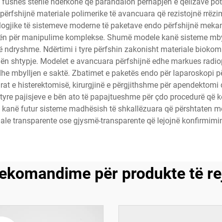
 fushës sterile ndërkohë që parandalon përhapjen e qelizave pot
rfshijnë materiale polimerike të avancuara që rezistojnë rrëzimit,
nologjike të sistemeve moderne të paketave endo përfshijnë mek
ojën për manipulime komplekse. Shumë modele kanë sisteme mbyll
 ndryshme. Ndërtimi i tyre përfshin zakonisht materiale biokomp
r nën shtypje. Modelet e avancuara përfshijnë edhe markues radi
dhe mbylljen e saktë. Zbatimet e paketës endo për laparoskopi për
rat e histerektomisë, kirurgjinë e përgjithshme për apendektomi d
re pajisjeve e bën ato të papajtueshme për çdo procedurë që kër
it kanë futur sisteme madhësish të shkallëzuara që përshtaten m
ale transparente ose gjysmë-transparente që lejojnë konfirmimin
ekomandime për produkte të re