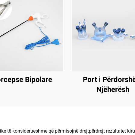
rcepse Bipolare
Port i Përdors
Njëherësh
e të konsiderueshme që përmisojnë drejtpërdrejt rezultatet kiru