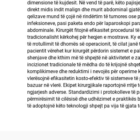
dimensione të kujdesit. Në vend të parë, këto paji
direkt midis indit malign dhe murit abdominal gjatë
qelizave mund të çojë në rindërtim të tumores ose p
infeksioneve, pasi paketa endo për laparoskopi pa
abdominale. Kirurgët fitojnë efikasitet procedural t
tradicionalisht kërkohej për heqjen e mostrave. Ky 
të rrotullimit të dhomës së operacionit, të cilat jan
pacientit vërehet kur kirurgët përdorin sistemet e p
shenjave dhe kthim më të shpejtë në aktivitetet e
incizionet tradicionale të mëdha do të krijojnë shqe
komplikimeve dhe reduktimi i nevojës për operime k
vlerësojnë efikasitetin kosto-efektiv të sistemeve t
bazuar në vlerë. Ekipet kirurgjikale raportojnë rritje
ngjarjesh adverse. Standardizimi i protokolleve të 
përmirësimit të cilësisë dhe udhëzimet e praktikës b
të adoptojnë këto teknologji shpejt pa vija të gjata