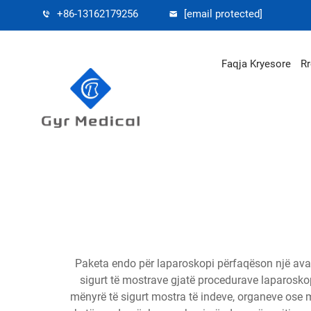
+86-13162179256
[email protected]
Faqja Kryesore
Rr
Paketa endo për laparoskopi përfaqëson një avanc
sigurt të mostrave gjatë procedurave laparoskopi
mënyrë të sigurt mostra të indeve, organeve ose ma