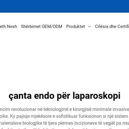
eth Nesh
Shërbimet OEM/ODM
Produktet
Cilësia dhe Certif
çanta endo për laparoskopi
im revolucionar në teknologjinë e kirurgjisë minimale invasive,
ke. Ky pajisje mjekësore e sofistikuar funksionon si një sistem 
terialeve biologjike të tjera përmes incizioneve të vegjël pa rre