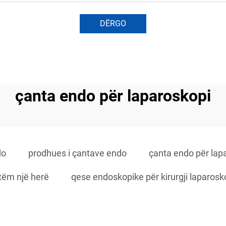
DËRGO
çanta endo për laparoskopi
do
prodhues i çantave endo
çanta endo për lap
tëm një herë
qese endoskopike për kirurgji laparosk