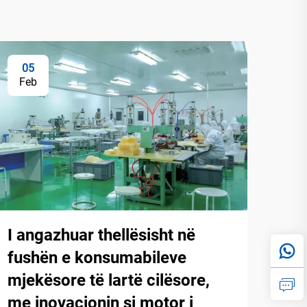
05
Feb
I angazhuar thellësisht në
fushën e konsumabileve
mjekësore të lartë cilësore,
me inovacionin si motor i