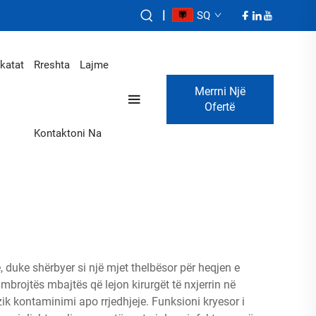
|
SQ
ikatat
Rreshta
Lajme
Merrni Një
Ofertë
Kontaktoni Na
 duke shërbyer si një mjet thelbësor për heqjen e
mbrojtës mbajtës që lejon kirurgët të nxjerrin në
zik kontaminimi apo rrjedhjeje. Funksioni kryesor i