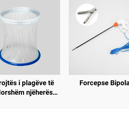
ojtës i plagëve të
Forcepse Bipol
dorshëm njëherësh
azë e lëkundshme)