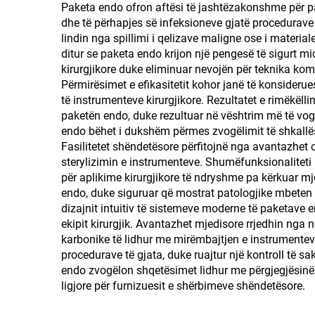
Paketa endo ofron aftësi të jashtëzakonshme për p
dhe të përhapjes së infeksioneve gjatë procedurave
lindin nga spillimi i qelizave maligne ose i materia
ditur se paketa endo krijon një pengesë të sigurt mi
kirurgjikore duke eliminuar nevojën për teknika kom
Përmirësimet e efikasitetit kohor janë të konsideru
të instrumenteve kirurgjikore. Rezultatet e rimëkël
paketën endo, duke rezultuar në vështrim më të vogë
endo bëhet i dukshëm përmes zvogëlimit të shkallës
Fasilitetet shëndetësore përfitojnë nga avantazhet o
sterylizimin e instrumenteve. Shumëfunksionaliteti
për aplikime kirurgjikore të ndryshme pa kërkuar mj
endo, duke siguruar që mostrat patologjike mbeten 
dizajnit intuitiv të sistemeve moderne të paketave
ekipit kirurgjik. Avantazhet mjedisore rrjedhin nga 
karbonike të lidhur me mirëmbajtjen e instrumente
procedurave të gjata, duke ruajtur një kontroll të
endo zvogëlon shqetësimet lidhur me përgjegjësinë l
ligjore për furnizuesit e shërbimeve shëndetësore.