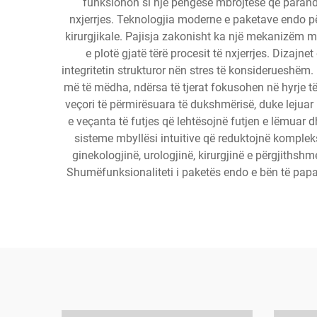
funksionon si një pengesë mbrojtëse që parandal
nxjerrjes. Teknologjia moderne e paketave endo pë
kirurgjikale. Pajisja zakonisht ka një mekanizëm m
e plotë gjatë tërë procesit të nxjerrjes. Diza
integritetin strukturor nën stres të konsideruesh
më të mëdha, ndërsa të tjerat fokusohen në hyrje 
veçori të përmirësuara të dukshmërisë, duke lejuar 
e veçanta të futjes që lehtësojnë futjen e lëmuar
sisteme mbyllësi intuitive që reduktojnë kompleks
ginekologjinë, urologjinë, kirurgjinë e përgjithsh
Shumëfunksionaliteti i paketës endo e bën të papa