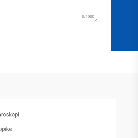
0/1000
aroskopi
opike