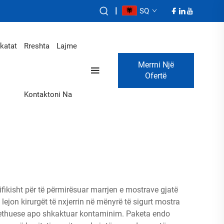
|
SQ
ikatat
Rreshta
Lajme
Merrni Një
Ofertë
Kontaktoni Na
fikisht për të përmirësuar marrjen e mostrave gjatë
lejon kirurgët të nxjerrin në mënyrë të sigurt mostra
 rrethuese apo shkaktuar kontaminim. Paketa endo