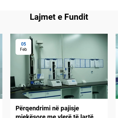
Lajmet e Fundit
05
Feb
Përqendrimi në pajisje
mjekësore me vlerë të lartë,