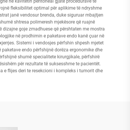
gne në kavitetin peritoneal gjatë procedurave të
jnë fleksibilitet optimal për aplikime të ndryshme
ostrat janë vendosur brenda, duke siguruar mbajtjen
me shumë shtresa polimeresh mjekësore që ruajnë
anë dizajne goje zmadhuese që përshtaten me mostra
ologjike në prodhimin e paketave endo kanë çuar në
xjerrjes. Sistemi i vendosjes përfshin shpesh mjetet
 të paketave endo përfshijnë dorëza ergonomike dhe
fshijnë shumë specialitete kirurgjikale, përfshirë
lbësishëm për rezultate të suksesshme te pacientët.
flijes deri te resekcioni i kompleks i tumorit dhe