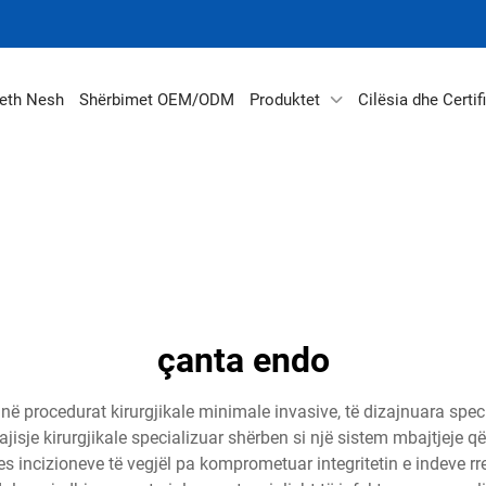
eth Nesh
Shërbimet OEM/ODM
Produktet
Cilësia dhe Certif
çanta endo
 procedurat kirurgjikale minimale invasive, të dizajnuara speci
je kirurgjikale specializuar shërben si një sistem mbajtjeje që 
es incizioneve të vegjël pa komprometuar integritetin e indeve