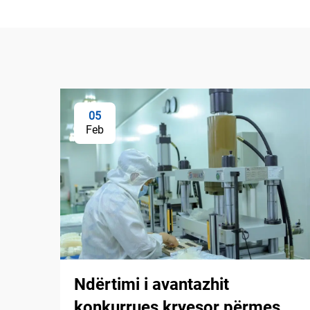
05
Feb
Ndërtimi i avantazhit
konkurrues kryesor përmes