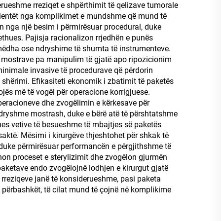
ueshme rreziqet e shpërthimit të qelizave tumorale
pacientët nga komplikimet e mundshme që mund të
tin nga një besim i përmirësuar procedural, duke
rethues. Pajisja racionalizon rrjedhën e punës
të mëdha ose ndryshime të shumta të instrumenteve.
të mostrave pa manipulim të gjatë apo ripozicionim
 minimale invasive të procedurave që përdorin
shërimi. Efikasiteti ekonomik i zbatimit të paketës
jës më të vogël për operacione korrigjuese.
ë operacioneve dhe zvogëlimin e kërkesave për
 ndryshme mostrash, duke e bërë atë të përshtatshme
rmes vetive të besueshme të mbajtjes së paketës
aktë. Mësimi i kirurgëve thjeshtohet për shkak të
e duke përmirësuar performancën e përgjithshme të
minon proceset e sterylizimit dhe zvogëlon gjurmën
aketave endo zvogëlojnë lodhjen e kirurgut gjatë
 rreziqeve janë të konsiderueshme, pasi paketa
ë përbashkët, të cilat mund të çojnë në komplikime