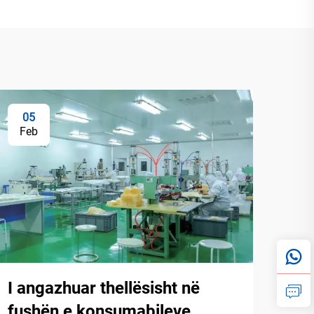
05
Feb
I angazhuar thellësisht në
fushën e konsumabileve