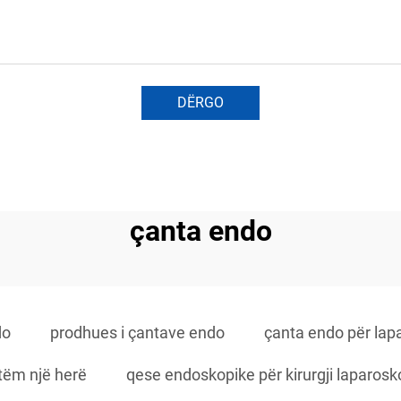
DËRGO
çanta endo
do
prodhues i çantave endo
çanta endo për lap
tëm një herë
qese endoskopike për kirurgji laparosk