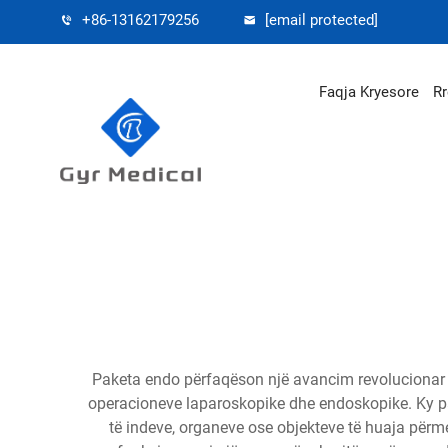
+86-13162179256
[email protected]
Faqja Kryesore
Rr
Paketa endo përfaqëson një avancim revolucionar në
operacioneve laparoskopike dhe endoskopike. Ky pajis
të indeve, organeve ose objekteve të huaja përm