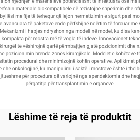
on rrjedhjen e materialeve potencialisht të infektuara ose mali
rfshin materiale biokompatibele që rezistojnë shpërimin dhe ofro
byllësi me fije të tërhequr që lejon hermetizimin e sigurt pasi m
jnet e avancuara të paketave endo përfshijnë ndërtim të forcuar 
ëm. Mekanizmi i hapjes ndryshon nga modeli në model, ku disa k
të kompakta për mostra më të vogla të indeve. Innovacionet tekn
kirurgët të vëshirojnë qartë përmbajtjen gjatë pozicionimit dhe n
 dhe pozicionimin brenda zonës kirurgjikale. Modelet e kohëtave
itetin procedural dhe minimizojnë kohën operative. Aplikimet për
me dhe onkologjinë, ku manipulimi i saktë i mostrave është i the
jtueshme për procedura që variojnë nga apendektomia dhe heqja e 
përgatitja për transplantimin e organeve.
Lëshime të reja të produktit