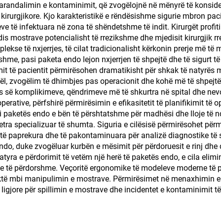
arandalimin e kontaminimit, që zvogëlojnë në mënyrë të konsider
 kirurgjikore. Kjo karakteristikë e rëndësishme sigurie mbron 
leve të infektuara në zona të shëndetshme të indit. Kirurgët profi
dis mostrave potencialisht të rrezikshme dhe mjedisit kirurgjik r
plekse të nxjerrjes, të cilat tradicionalisht kërkonin prerje më 
eshme, pasi paketa endo lejon nxjerrjen të shpejtë dhe të sigurt 
limit të pacientit përmirësohen dramatikisht për shkak të natyrës
l, zvogëlim të dhimbjes pas operacionit dhe kohë më të shpejtë 
 së komplikimeve, qëndrimeve më të shkurtra në spital dhe nevo
perative, përfshirë përmirësimin e efikasitetit të planifikimit t
 i paketës endo e bën të përshtatshme për madhësi dhe lloje të
etra specializuar të shumta. Siguria e cilësisë përmirësohet pë
të paprekura dhe të pakontaminuara për analizë diagnostike të s
 endo, duke zvogëluar kurbën e mësimit për përdoruesit e rinj dh
natyra e përdorimit të vetëm një herë të paketës endo, e cila eli
ve të përdorshme. Veçoritë ergonomike të modeleve moderne të p
 saktë mbi manipulimin e mostrave. Përmirësimet në menaxhimin e
igjore për spillimin e mostrave dhe incidentet e kontaminimit t