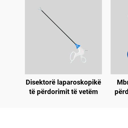
Mbr
Disektorë laparoskopikë
për
të përdorimit të vetëm
(Un