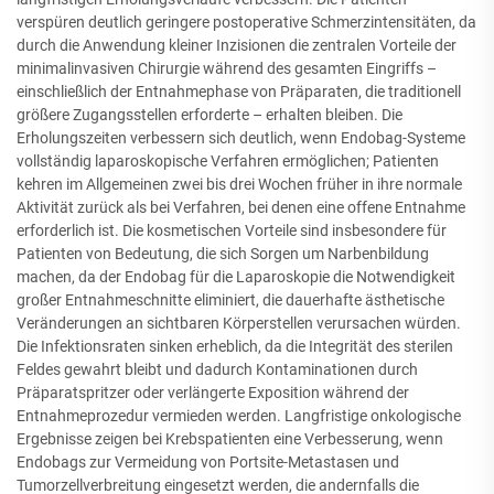
verspüren deutlich geringere postoperative Schmerzintensitäten, da
durch die Anwendung kleiner Inzisionen die zentralen Vorteile der
minimalinvasiven Chirurgie während des gesamten Eingriffs –
einschließlich der Entnahmephase von Präparaten, die traditionell
größere Zugangsstellen erforderte – erhalten bleiben. Die
Erholungszeiten verbessern sich deutlich, wenn Endobag-Systeme
vollständig laparoskopische Verfahren ermöglichen; Patienten
kehren im Allgemeinen zwei bis drei Wochen früher in ihre normale
Aktivität zurück als bei Verfahren, bei denen eine offene Entnahme
erforderlich ist. Die kosmetischen Vorteile sind insbesondere für
Patienten von Bedeutung, die sich Sorgen um Narbenbildung
machen, da der Endobag für die Laparoskopie die Notwendigkeit
großer Entnahmeschnitte eliminiert, die dauerhafte ästhetische
Veränderungen an sichtbaren Körperstellen verursachen würden.
Die Infektionsraten sinken erheblich, da die Integrität des sterilen
Feldes gewahrt bleibt und dadurch Kontaminationen durch
Präparatspritzer oder verlängerte Exposition während der
Entnahmeprozedur vermieden werden. Langfristige onkologische
Ergebnisse zeigen bei Krebspatienten eine Verbesserung, wenn
Endobags zur Vermeidung von Portsite-Metastasen und
Tumorzellverbreitung eingesetzt werden, die andernfalls die