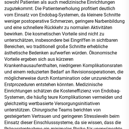
sowohl Patienten als auch medizinische Einrichtungen
zugutekommt. Die Patientenerholung profitiert deutlich
vom Einsatz von Endobag-Systemen, da kleinere Schnitte
weniger postoperative Schmerzen, geringere Narbenbildung
und eine schnellere Rückkehr zu normalen Aktivitäten
bewirken. Die kosmetischen Vorteile sind nicht zu
unterschätzen, insbesondere bei Eingriffen in sichtbaren
Bereichen, wo traditionell große Schnitte erhebliche
ästhetische Bedenken aufwerfen würden. Ökonomische
Vorteile ergeben sich aus kürzeren
Krankenhausaufenthalten, niedrigeren Komplikationsraten
und einem reduzierten Bedarf an Revisionsoperationen, die
möglicherweise durch Kontamination oder unzureichende
Erstprozeduren entstehen könnten. Medizinische
Einrichtungen schätzen die Kosteneffizienz von Endobag-
Systemen, die häufig teure Komplikationen vermeiden und
gleichzeitig wertbasierte Versorgungsinitiativen
unterstützen. Chirurgische Teams berichten von
gesteigertem Vertrauen und geringeren Stressleveln beim
Einsatz dieser Einschlusssysteme, da sie wissen, dass die
Präparatentnahme ein minimales Risiko für unerwünschte