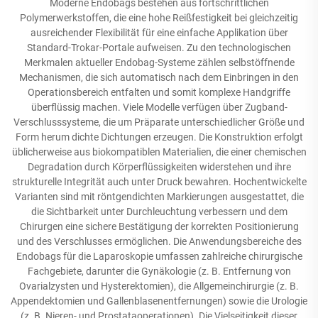
Moderne Endobags bestehen aus fortschrittlichen
Polymerwerkstoffen, die eine hohe Reißfestigkeit bei gleichzeitig
ausreichender Flexibilität für eine einfache Applikation über
Standard-Trokar-Portale aufweisen. Zu den technologischen
Merkmalen aktueller Endobag-Systeme zählen selbstöffnende
Mechanismen, die sich automatisch nach dem Einbringen in den
Operationsbereich entfalten und somit komplexe Handgriffe
überflüssig machen. Viele Modelle verfügen über Zugband-
Verschlusssysteme, die um Präparate unterschiedlicher Größe und
Form herum dichte Dichtungen erzeugen. Die Konstruktion erfolgt
üblicherweise aus biokompatiblen Materialien, die einer chemischen
Degradation durch Körperflüssigkeiten widerstehen und ihre
strukturelle Integrität auch unter Druck bewahren. Hochentwickelte
Varianten sind mit röntgendichten Markierungen ausgestattet, die
die Sichtbarkeit unter Durchleuchtung verbessern und dem
Chirurgen eine sichere Bestätigung der korrekten Positionierung
und des Verschlusses ermöglichen. Die Anwendungsbereiche des
Endobags für die Laparoskopie umfassen zahlreiche chirurgische
Fachgebiete, darunter die Gynäkologie (z. B. Entfernung von
Ovarialzysten und Hysterektomien), die Allgemeinchirurgie (z. B.
Appendektomien und Gallenblasenentfernungen) sowie die Urologie
(z. B. Nieren- und Prostataoperationen). Die Vielseitigkeit dieser