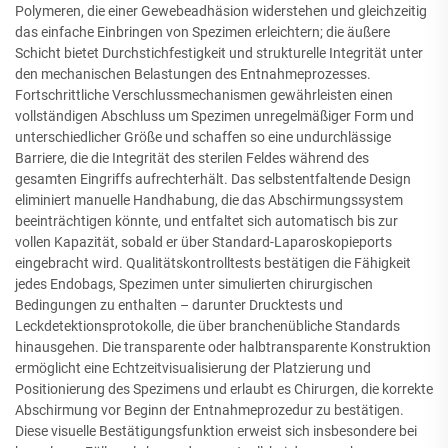
Polymeren, die einer Gewebeadhäsion widerstehen und gleichzeitig
das einfache Einbringen von Spezimen erleichtern; die äußere
Schicht bietet Durchstichfestigkeit und strukturelle Integrität unter
den mechanischen Belastungen des Entnahmeprozesses.
Fortschrittliche Verschlussmechanismen gewährleisten einen
vollständigen Abschluss um Spezimen unregelmäßiger Form und
unterschiedlicher Größe und schaffen so eine undurchlässige
Barriere, die die Integrität des sterilen Feldes während des
gesamten Eingriffs aufrechterhält. Das selbstentfaltende Design
eliminiert manuelle Handhabung, die das Abschirmungssystem
beeinträchtigen könnte, und entfaltet sich automatisch bis zur
vollen Kapazität, sobald er über Standard-Laparoskopieports
eingebracht wird. Qualitätskontrolltests bestätigen die Fähigkeit
jedes Endobags, Spezimen unter simulierten chirurgischen
Bedingungen zu enthalten – darunter Drucktests und
Leckdetektionsprotokolle, die über branchenübliche Standards
hinausgehen. Die transparente oder halbtransparente Konstruktion
ermöglicht eine Echtzeitvisualisierung der Platzierung und
Positionierung des Spezimens und erlaubt es Chirurgen, die korrekte
Abschirmung vor Beginn der Entnahmeprozedur zu bestätigen.
Diese visuelle Bestätigungsfunktion erweist sich insbesondere bei