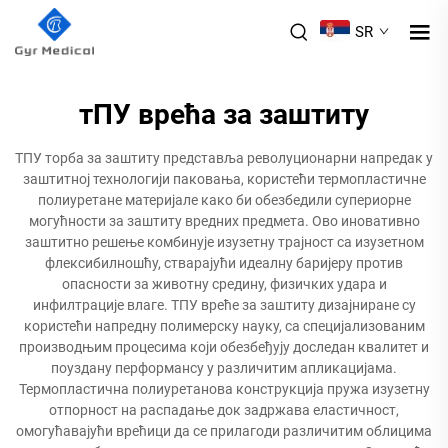
SR
тПУ врећа за заштиту
ТПУ торба за заштиту представља револуционарни напредак у
заштитној технологији паковања, користећи термопластичне
полиуретане материјале како би обезбедили супериорне
могућности за заштиту вредних предмета. Ово иновативно
заштитно решење комбинује изузетну трајност са изузетном
флексибилношћу, стварајући идеалну баријеру против
опасности за животну средину, физичких удара и
инфилтрације влаге. ТПУ вреће за заштиту дизајниране су
користећи напредну полимерску науку, са специјализованим
производњим процесима који обезбеђују доследан квалитет и
поуздану перформансу у различитим апликацијама.
Термопластична полиуретанова конструкција пружа изузетну
отпорност на распадање док задржава еластичност,
омогућавајући врећици да се прилагоди различитим облицима