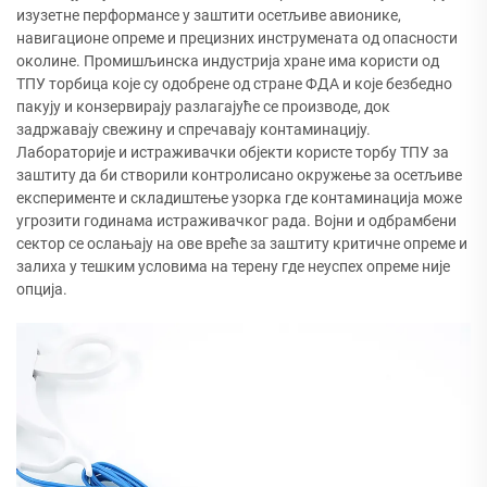
изузетне перформансе у заштити осетљиве авионике,
навигационе опреме и прецизних инструмената од опасности
околине. Промишљинска индустрија хране има користи од
ТПУ торбица које су одобрене од стране ФДА и које безбедно
пакују и конзервирају разлагајуће се производе, док
задржавају свежину и спречавају контаминацију.
Лабораторије и истраживачки објекти користе торбу ТПУ за
заштиту да би створили контролисано окружење за осетљиве
експерименте и складиштење узорка где контаминација може
угрозити годинама истраживачког рада. Војни и одбрамбени
сектор се ослањају на ове вреће за заштиту критичне опреме и
залиха у тешким условима на терену где неуспех опреме није
опција.