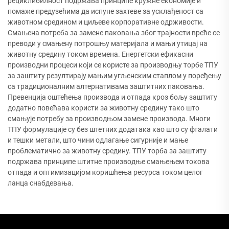
рециклибилност подржава принципе кружне економије и
помаже предузећима да испуне захтеве за усклађеност са
животном средином и циљеве корпоративне одрживости.
Смањена потреба за замене паковања због трајности вреће се
преводи у смањену потрошњу материјала и мањи утицај на
животну средину током времена. Енергетски ефикасни
производни процеси који се користе за производњу торбе ТПУ
за заштиту резултирају мањим угљенским стаплом у поређењу
са традиционалним алтернативама заштитних паковања.
Превенција оштећења производа и отпада кроз бољу заштиту
додатно повећава користи за животну средину тако што
смањује потребу за производњом замене производа. Многи
ТПУ формулације су без штетних додатака као што су фталати
и тешки метали, што чини одлагање сигурније и мање
проблематично за животну средину. ТПУ торба за заштиту
подржава принципе штитне производње смањењем токова
отпада и оптимизацијом коришћења ресурса током целог
ланца снабдевања.