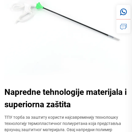
Napredne tehnologije materijala i
superiorna zaštita
ТПУ торба за заштиту користи најсавременију технолошку
технологију термопластичног полиуретана која представља
врхунац заштитног материјала. Овај напредни полимер