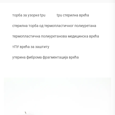
торба за узорке tpu
tpu стерилна врећа
стерилна торба од термопластичног полиуретана
термопластична полиуретанова медицинска врећа
тПУ врећа за заштиту
утерина фиброма фрагментација врећа