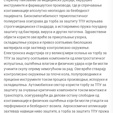
инструменте и фармацеутске производе, где је спречавање
контаминације апсолутно неопходно за безбедност
пацијената. Биокомпатибилност термопластичног
полиуретана осигурава да торба за заштиту ТПУ испуњава
строге медицинске стандарде, а истовремено пружа поуздану
заштиту од бактерија, вируса и других патогена. Здравствени
објекти користе ове вреће за прикупљање узорка,
складиштење узорка и превоз осетљивих биолошких
материјала који захтевају контролисано окружење.
Електронска индустрија се у великој мери ослања на торбу за
ТПУ за заштиту осетљивих компоненти од електростатичког
испуштања, оштећења влагом и физичких удара који би могли
учинити скупу опрему немогућном за рад. Ове вреће стварају
контролисано окружење за плоче кола, полупроводнике и
прецизне инструменте током процеса производње, испоруке и
складиштења. Аутомобилски сектор користи торбу за ТПУ за
заштиту за очување критичних компоненти током монтаже и
транспорта, осигуравајући да делови остану слободни од
контаминације и физичких оштећења који би могли утицати на
перформансе и безбедност возила. Аерокосмичке апликације
захтевају највиши ниво заштите, а торба за заштиту ТПУ пружа