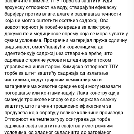
различите примене. ТПУ торба за заштиту нуди
врхунску отпорност на воду, стварајући ефикасну
баријеру против влаге, влаге и разливања течности
која би могла оштетити осетљив садржај. Ова
водоотпорност је посебно вредна за електрону,
документе и медицинске опрему која се мора чувати у
сувим условима. Прозрачни материјал пружа одличну
видљивост, омогућавајући корисницима да
идентификују садржај без отварања вреће, што
одржава стерилне услове и штеди време током
управљања инвентаром. Химијска отпорност ТПУ
торбе за штит заштићу садржаја од излагања
чистилима, индустријским хемикалијама и
загађивачима животне средине који могу изазвати
погоршање или контаминацију. Лака конструкција
смањује трошкове испоруке док одржава снажну
заштиту, што га чини трошковно ефикасним за
предузећа која обрађују велике количине производа.
Отпорност на температуру осигурава да торба
одржава своја заштитна својства у екстремним
условима, од хладног складишта до загрејаног