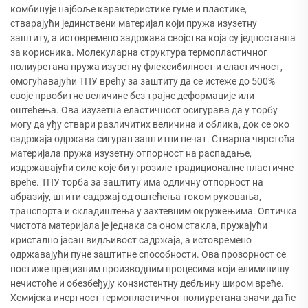
комбинује најбоље карактеристике гуме и пластике,
стварајући јединствени материјал који пружа изузетну
заштиту, а истовремено задржава својства која су једноставна
за корисника. Молекуларна структура термопластичног
полиуретана пружа изузетну флексибилност и еластичност,
омогућавајући ТПУ врећу за заштиту да се истеже до 500%
своје првобитне величине без трајне деформације или
оштећења. Ова изузетна еластичност осигурава да у торбу
могу да уђу ствари различитих величина и облика, док се око
садржаја одржава сигуран заштитни печат. Стварна чврстоћа
материјала пружа изузетну отпорност на распадање,
издржавајући силе које би угрозиле традиционалне пластичне
вреће. ТПУ торба за заштиту има одличну отпорност на
абразију, штити садржај од оштећења током руковања,
транспорта и складиштења у захтевним окружењима. Оптичка
чистота материјала је једнака са оном стакла, пружајући
кристално јасан видљивост садржаја, а истовремено
одржавајући пуне заштитне способности. Ова прозорност се
постиже прецизним производним процесима који елиминишу
нечистоће и обезбеђују конзистентну дебљину широм вреће.
Хемијска инертност термопластичног полиуретана значи да ће