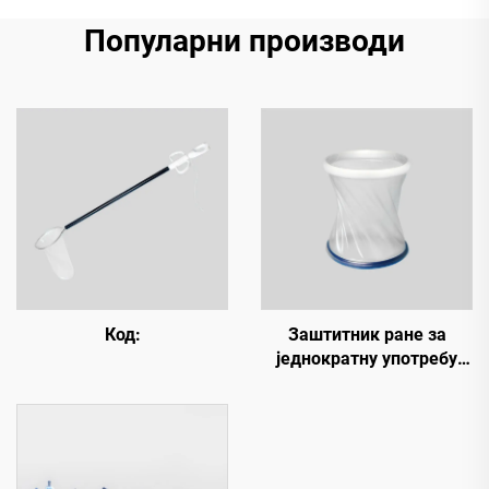
Популарни производи
Код:
Заштитник ране за
једнократну употребу
(резидби прстен)