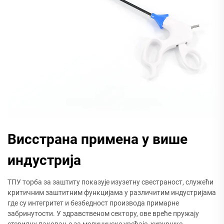
Висстрана примена у више
индустрија
ТПУ торба за заштиту показује изузетну свестраност, служећи
критичним заштитним функцијама у различитим индустријама
где су интегритет и безбедност производа примарне
забринутости. У здравственом сектору, ове вреће пружају
стерилну паковање за медицинске уређаје, хируршке