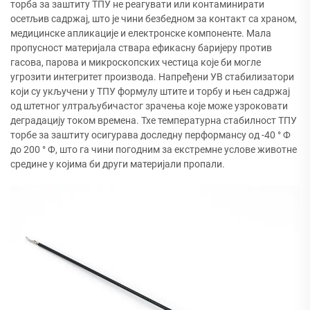
торба за заштиту ТПУ не реагувати или контаминирати
осетљив садржај, што је чини безбедном за контакт са храном,
медицинске апликације и електронске компоненте. Мала
пропусност материјала ствара ефикасну баријеру против
гасова, парова и микроскопских честица које би могле
угрозити интегритет производа. Напређени УВ стабилизатори
који су укључени у ТПУ формулу штите и торбу и њен садржај
од штетног ултраљубичастог зрачења које може узроковати
деградацију током времена. Тхе температурна стабилност ТПУ
торбе за заштиту осигурава доследну перформансу од -40 ° Ф
до 200 ° Ф, што га чини погодним за екстремне услове животне
средине у којима би други материјали пропали.