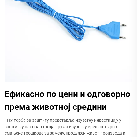
Ефикасно по цени и одговорно
према животној средини
ТПУ торба за заштиту представља изузетну инвестицију у
заштитну паковање која пружа изузетну вредност кроз
смањене трошкове за замену, продужен живот производа и