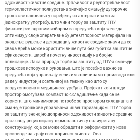
одрживост животне средине. Трпљивост и реупотребљивост
термопластичног полиуретана значајно смањују дугорочне
трошкове паковања у поређењу са алтернативама за
једнократну употребу, што чини торбу за заштиту ТПУ
финансијски здравим избором за предузећа која желе да
оптимизују своје оперативне буџете Отпорност материјала на
зношење, рушење и деградацију животне средине значи да се
свака врећа може користити више пута без губитка заштитне
ефикасности, ширећи почетну инвестицију на бројне
апликације. Лака природа торбе за заштиту од ТПУ-а смањује
трошкове испоруке и руковања, што је посебно важно за
предузећа која управљају великим количинама производа или
раде у индустрији осетљивој на тежину као што су
ваздухопловна и медицинска уређаја. Пројекат који штеди
простор омогућава компактно складиштење када се не
користи, што минимизира потребе за простором складишта и
смањује трошкове управљања инвентаризацијом. ТПУ торба
за заштиту значајно доприноси одрживости животне средине
кроз своју рециклирану термопластичку полиуретану
конструкцију, која се може обрадити и реформисати у нове
производе на крају свог корисног живота. Ова