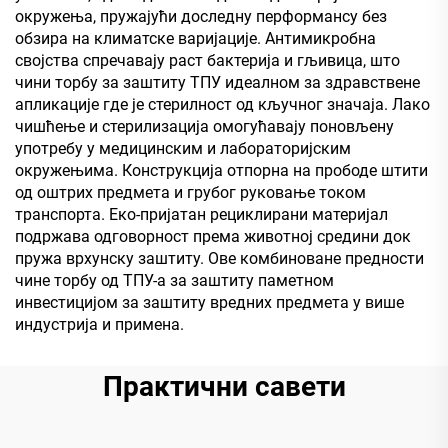
окружења, пружајући доследну перформансу без
обзира на климатске варијације. Антимикробна
својства спречавају раст бактерија и гљивица, што
чини торбу за заштиту ТПУ идеалном за здравствене
апликације где је стерилност од кључног значаја. Лако
чишћење и стерилизација омогућавају поновљену
употребу у медицинским и лабораторијским
окружењима. Конструкција отпорна на прободе штити
од оштрих предмета и грубог руковање током
транспорта. Еко-пријатан рециклирани материјал
подржава одговорност према животној средини док
пружа врхунску заштиту. Ове комбиноване предности
чине торбу од ТПУ-а за заштиту паметном
инвестицијом за заштиту вредних предмета у више
индустрија и примена.
Практични савети