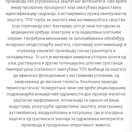
производа без угрожавања заштитног интегритета. Ове вреће
имају прозрачну прозорност која омогућава једноставну
идентификацију садржаја, а истовремено пружа свеобухватну
заштиту. ТПУ торба за заштиту има антимикробска својства
која спречавају раст бактерија, што је чини погодном за
медицинске уређаје, електрону и складиштење осетљиве
опреме. Напређени механизми за запломбивање обезбеђују
ваздушно неодступајућу заштиту, спречавају контаминацију и
очувавају квалитет производа током транспорта и
складиштења. То што је материјал хемијски отпоран штити од
уља, растварача и других потенцијално штетних супстанци.
Температурна стабилност омогућава ТПУ врећици за заштиту
да ефикасно функционише у екстремним условима, од
замрзавања до високих топлота. Еколошка природа
термопластичног полиуретана чини ове вреће рециклираним,
подржавајући иницијативе одрживости док пружају изузетне
заштитне перформансе. Апликације се односе на више
индустрија, укључујући здравствену заштиту, електронику,
аутомобилску, ваздухопловну и потрошњу, где је поуздана
заштита од суштинског значаја за одржавање интегритета
производа и продужење оперативног живота.