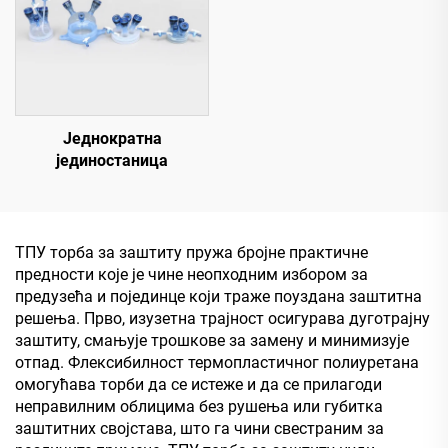
Једнократна
јединостаница
ТПУ торба за заштиту пружа бројне практичне
предности које је чине неопходним избором за
предузећа и појединце који траже поуздана заштитна
решења. Прво, изузетна трајност осигурава дуготрајну
заштиту, смањује трошкове за замену и минимизује
отпад. Флексибилност термопластичног полиуретана
омогућава торби да се истеже и да се прилагоди
неправилним облицима без рушења или губитка
заштитних својстава, што га чини свестраним за