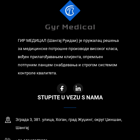
ГИР МЕДИЦАЛ (Шангај Руидаи) је пружалац решења
за медицинске потрошне производе високог класа,
вођен прилагођавањем клијента, опремљен
потпуним ланцем снабдевања и строгом системом
контроле квалитета.
STUPITE U VEZU S NAMA
Зграда 3, 381. улица, Хоган, град Жуџинг, округ Џиншан,
Шангај