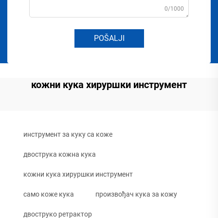
0/1000
POŠALJI
кожни кука хируршки инструмент
инструмент за куку са коже
двострука кожна кука
кожни кука хируршки инструмент
само коже кука
произвођач кука за кожу
двоструко ретрактор