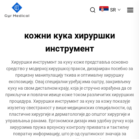
SR
кожни кука хируршки
инструмент
Хируршки инструмент за куку коже представља основно
средство у модерној хируршкој пракси, дизајниран посебно за
прецизну манипулацију ткива и оптималну хируршку
експозицију. Овај специјални уређај има оштру, закривљену
куку на свом дисталном крају, која је стручно израђена да се
прикључи и повлачи ивице коже током различитих хируршких
процедура. Хируршки инструмент за куку за кожу показује
изузетну свестраност у више медицинских специјалности, од
пластичне хирургије и дерматологије до општог хирургије и
управљања ранама. Ергономски дизајн има удобну ручку која
хирурзима пружа врхунску контролу прихвата и тактилну
повратну информацију, што је од суштинског значаја за