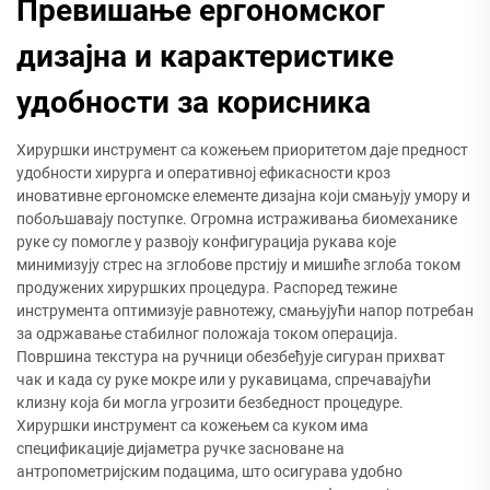
Превишање ергономског
дизајна и карактеристике
удобности за корисника
Хируршки инструмент са кожењем приоритетом даје предност
удобности хирурга и оперативној ефикасности кроз
иновативне ергономске елементе дизајна који смањују умору и
побољшавају поступке. Огромна истраживања биомеханике
руке су помогле у развоју конфигурација рукава које
минимизују стрес на зглобове прстију и мишиће зглоба током
продужених хируршких процедура. Распоред тежине
инструмента оптимизује равнотежу, смањујући напор потребан
за одржавање стабилног положаја током операција.
Површина текстура на ручници обезбеђује сигуран прихват
чак и када су руке мокре или у рукавицама, спречавајући
клизну која би могла угрозити безбедност процедуре.
Хируршки инструмент са кожењем са куком има
спецификације дијаметра ручке засноване на
антропометријским подацима, што осигурава удобно