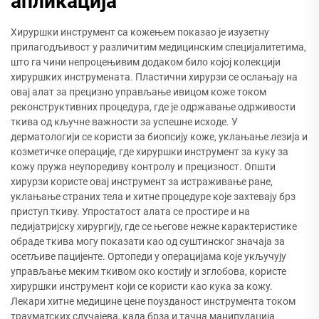
апликација
Хируршки инструмент са кожењем показао је изузетну
прилагодљивост у различитим медицинским специјалитетима,
што га чини непроцењивим додаком било којој колекцији
хируршких инструмената. Пластични хирурзи се ослањају на
овај алат за прецизно управљање ивицом коже током
реконструктивних процедура, где је одржавање одрживости
ткива од кључне важности за успешне исходе. У
дерматологији се користи за биопсију коже, уклањање лезија и
козметичке операције, где хируршки инструмент за куку за
кожу пружа неупоредиву контролу и прецизност. Општи
хирурзи користе овај инструмент за истраживање ране,
уклањање страних тела и хитне процедуре које захтевају брз
приступ ткиву. Упростатост алата се простире и на
педијатријску хирургију, где се његове нежне карактеристике
обраде ткива могу показати као од суштинског значаја за
осетљиве пацијенте. Ортопеди у операцијама које укључују
управљање меким ткивом око костију и зглобова, користе
хируршки инструмент који се користи као кука за кожу.
Лекари хитне медицине цене поузданост инструмента током
трауматских случајева, када брза и тачна манипулација