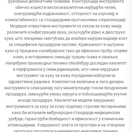
руковање деликатним ткивима. Конструкција инструмента
обично користи висококвалитетни нерђајући челик,
осигуравајући издржљивост, отпорност на корозију и
компатибилност са стандардним протоколима стерилизације.
Модерне оперативне инструменте са куком за кожу имају
различите конфигурације врха, укључујући једно и двоструке
куке, што лекарима омогућава да изабере најприкладнији алат
за специфичне процедурне захтеве. Кривљеност и оштрина
куке су прецизно калибриране тако да ефикасно прођу слојеве
коже, а истовремено смањују трауму ткива и ожиљке.
Напређене производње технике обезбеђују доследан квалитет
и перформансе у свим јединицама, што чини хируршки
инструмент за куку за кожу поузданим избором за
здравствене раднике. Комплектна величина и лага дизајна
инструмента олакшавају лагу манипулацију током продужених
процедура, смањујући умору хирурга и побољшавајући укупне
исходе процедуре. Квалитетни модели хируршких
инструмената за куку за кожу подлежу строгим тестирањема
како би испунили међународне стандарде медицинских
уређаја, гарантујући безбедност и ефикасност у клиничким
апликацијама. Усвршеност алата се простире и на отворене
хируршке процедуре и минимално инвазивне технике,