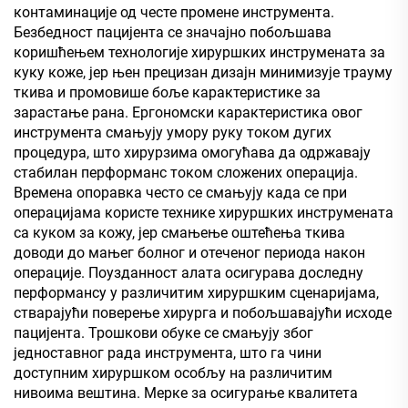
контаминације од честе промене инструмента.
Безбедност пацијента се значајно побољшава
коришћењем технологије хируршких инструмената за
куку коже, јер њен прецизан дизајн минимизује трауму
ткива и промовише боље карактеристике за
зарастање рана. Ергономски карактеристика овог
инструмента смањују умору руку током дугих
процедура, што хирурзима омогућава да одржавају
стабилан перформанс током сложених операција.
Времена опоравка често се смањују када се при
операцијама користе технике хируршких инструмената
са куком за кожу, јер смањење оштећења ткива
доводи до мањег болног и отеченог периода након
операције. Поузданност алата осигурава доследну
перформансу у различитим хируршким сценаријама,
стварајући поверење хирурга и побољшавајући исходе
пацијента. Трошкови обуке се смањују због
једноставног рада инструмента, што га чини
доступним хируршком особљу на различитим
нивоима вештина. Мерке за осигурање квалитета