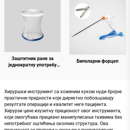
Заштитник ране за
Биполарни форцеп
једнократну употребу
(резидби прстен)
Хируршки инструмент са коженим куком нуди бројне
практичне предности које директно побољшавају
резултате операције и квалитет неге пацијента.
Хирурзи цене изузетну прецизност овог инструмента,
који омогућава прецизно манипулисање ткивима без
непотребног оштећења околних структура. Ова
прецизност се преводи у смањење поoperaтивних