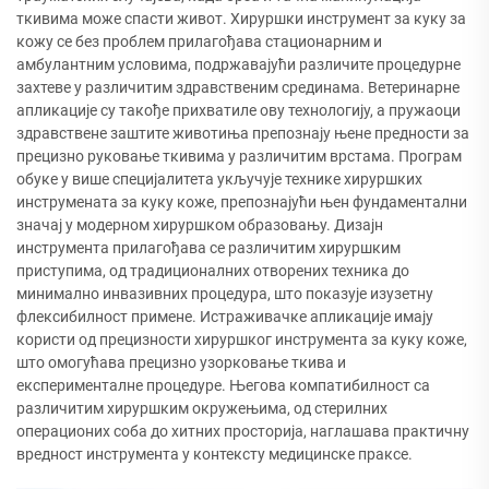
ткивима може спасти живот. Хируршки инструмент за куку за
кожу се без проблем прилагођава стационарним и
амбулантним условима, подржавајући различите процедурне
захтеве у различитим здравственим срединама. Ветеринарне
апликације су такође прихватиле ову технологију, а пружаоци
здравствене заштите животиња препознају њене предности за
прецизно руковање ткивима у различитим врстама. Програм
обуке у више специјалитета укључује технике хируршких
инструмената за куку коже, препознајући њен фундаментални
значај у модерном хируршком образовању. Дизајн
инструмента прилагођава се различитим хируршким
приступима, од традиционалних отворених техника до
минимално инвазивних процедура, што показује изузетну
флексибилност примене. Истраживачке апликације имају
користи од прецизности хируршког инструмента за куку коже,
што омогућава прецизно узорковање ткива и
експерименталне процедуре. Његова компатибилност са
различитим хируршким окружењима, од стерилних
операционих соба до хитних просторија, наглашава практичну
вредност инструмента у контексту медицинске праксе.