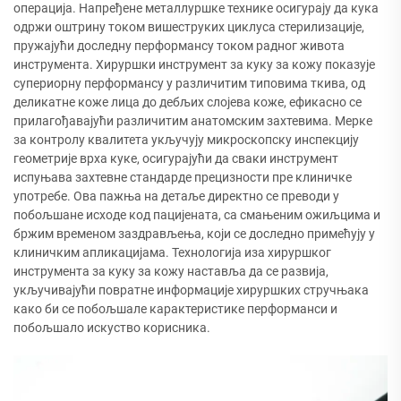
операција. Напређене металлуршке технике осигурају да кука
одржи оштрину током вишеструких циклуса стерилизације,
пружајући доследну перформансу током радног живота
инструмента. Хируршки инструмент за куку за кожу показује
супериорну перформансу у различитим типовима ткива, од
деликатне коже лица до дебљих слојева коже, ефикасно се
прилагођавајући различитим анатомским захтевима. Мерке
за контролу квалитета укључују микроскопску инспекцију
геометрије врха куке, осигурајући да сваки инструмент
испуњава захтевне стандарде прецизности пре клиничке
употребе. Ова пажња на детаље директно се преводи у
побољшане исходе код пацијената, са смањеним ожиљцима и
бржим временом заздрављења, који се доследно примећују у
клиничким апликацијама. Технологија иза хируршког
инструмента за куку за кожу наставља да се развија,
укључивајући повратне информације хируршких стручњака
како би се побољшале карактеристике перформанси и
побољшало искуство корисника.