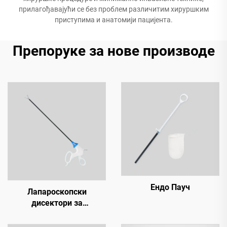
прилагођавајући се без проблем различитим хируршким
приступима и анатомији пацијента.
Препоруке за нове производе
Ендо Пауч
Лапароскопски
дисектори за
једнократну употребу