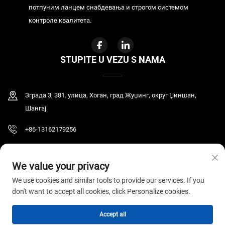
потпуним ланцем снабдевања и строгом системом
контроле квалитета.
STUPITE U VEZU S NAMA
Зграда 3, 381. улица, Хоган, град Жуџинг, округ Џиншан,
Шангај
+86-13162179256
[email protected]
We value your privacy
We use cookies and similar tools to provide our services. If you
don't want to accept all cookies, click Personalize cookies.
Ауторско право © 2026 ГИР МЕДИЦАЛ ЦО., ЛТД. Сва права су задржана.
Politika privatnosti
Accept all