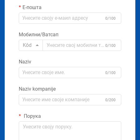
Е-пошта
0/100
Мобилни/Ватсап
Kôd
0/100
Naziv
0/100
Naziv kompanije
0/200
Порука