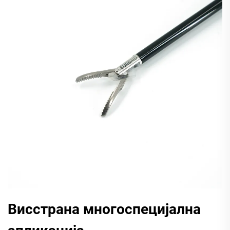
Висстрана многоспецијална