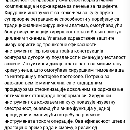
компликација и брже време за лечење за пацијенте.
Хируршки инструмент са кожењем за куку пружа
супериорне ретракционе способности у поређењу са
традиционалним хируршким алатима, омогућавајући
бољу визуелизацију хируршког поља и бољи приступ
циљаним ткивима. Улагања здравствене заштите
имају користи од трошковне ефикасности
инструмента, јер његова трајна конструкција
осигурава дугорочну поузданост и смањује учесталост
замене. Интуитивни дизајн алата захтева минималну
криву учења, што омогућава хируршким тимовима да
га интегришу у постојеће протоколе. Потреба за
одржавањем је минимална, са стандардним
процедурама стерилизације довољним за одржавање
оптималних стандарда перформанси. Хируршки
инструмент са кожењем на куку показује изузетну
свестраност, обављајући више функција у једној
процедури и смањујући потребу за размене
инструмената током операције. Ова ефикасност штеди
драгоцено време рада и смањује ризик од