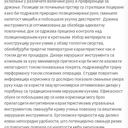
уклапање у различите величине руку и преференције за
држање. Позиције за почињење прстију су стратешки лоциране
како би подржале природно позиционирање руке, смањиле
напетост мишића и побољшале укупну декстеритет. Дужина
инструмента је оптимизована да обезбеди адекватну
повлачење, док се одржава прецизна контрола над
позиционирањем куке и кретањем. Избор материјала за
конструкцију ручке узима у обзир топлотне својства,
обезбеђујући пријатне температурне карактеристике чак и
током дугих процедура. Дизајн хируршког инструмента са
кожењем за куку минимизује притиске које би могле изазвати
нелагодност током понављања покрета, подржавајући трајну
перформансу током сложених операција. Студије повратних
информација корисника су доследно показале смањење умора
руку када се користи овај ергономијски оптимизован дизајн у
поређењу са традиционалним хируршким кукама. Ефикасност
обуке се побољшава јер се нови корисници могу брзо
прилагодити интуитивном карактеристикама управљања
инструментом, смањујући криву учења повезану са вештином
хируршких инструмената. Ергономске предности иду далеко
изван непосредне удобности, што потенцијално смањује ризик
од повратних повреда од напетости међу хируршким