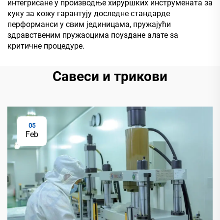
интегрисане у производње хируршких инструмената за
куку за кожу гарантују доследне стандарде
перформанси у свим јединицама, пружајући
здравственим пружаоцима поуздане алате за
критичне процедуре.
Савеси и трикови
05
Feb