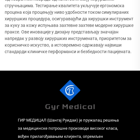
стручњацима. Тестирање квалитета укључује ергономска
процена која процењују ниво удобности током симулираних
хируршких процедура, осигуравајући да хируршки инструмент
за куку за кожу испуњава захтевне захтеве модерне хируршке
праксе. Ове иновације у дизајну представљају значајан
напредак у развоју хируршких инструмената, приоритетом за
корисничко искуство, а истовремено одржавају највиши
стандарди клиничке перформанси и безбедности пацијената.
ГИР МЕДИЦАЛ (Шангај Руидаи) је пружалац решења
за медицинске потрошне производе високог класа,
вођен прилагођавањем клијента, опремљен