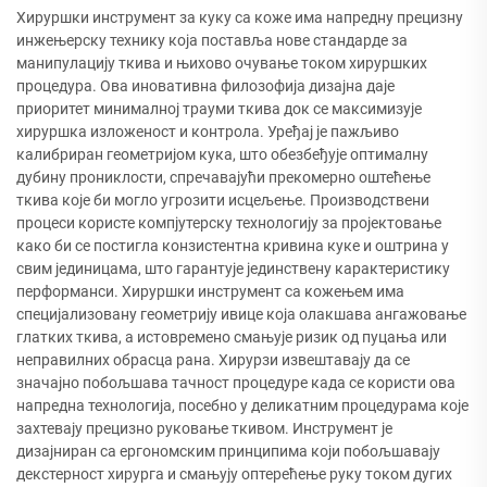
Хируршки инструмент за куку са коже има напредну прецизну
инжењерску технику која поставља нове стандарде за
манипулацију ткива и њихово очување током хируршких
процедура. Ова иновативна филозофија дизајна даје
приоритет минималној трауми ткива док се максимизује
хируршка изложеност и контрола. Уређај је пажљиво
калибриран геометријом кука, што обезбеђује оптималну
дубину прониклости, спречавајући прекомерно оштећење
ткива које би могло угрозити исцељење. Производствени
процеси користе компјутерску технологију за пројектовање
како би се постигла конзистентна кривина куке и оштрина у
свим јединицама, што гарантује јединствену карактеристику
перформанси. Хируршки инструмент са кожењем има
специјализовану геометрију ивице која олакшава ангажовање
глатких ткива, а истовремено смањује ризик од пуцања или
неправилних обрасца рана. Хирурзи извештавају да се
значајно побољшава тачност процедуре када се користи ова
напредна технологија, посебно у деликатним процедурама које
захтевају прецизно руковање ткивом. Инструмент је
дизајниран са ергономским принципима који побољшавају
декстерност хирурга и смањују оптерећење руку током дугих