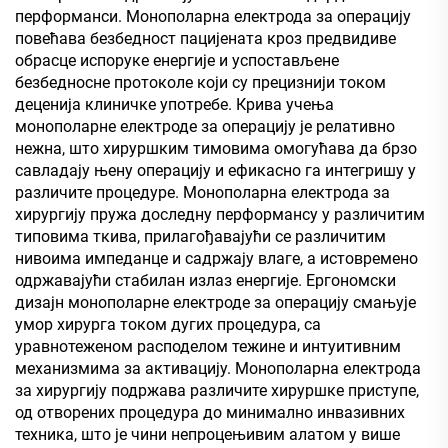
перформанси. Монополарна електрода за операцију
повећава безбедност пацијената кроз предвидиве
обрасце испоруке енергије и успостављене
безбедносне протоколе који су прецизнији током
деценија клиничке употребе. Крива учења
монополарне електроде за операцију је релативно
нежна, што хируршким тимовима омогућава да брзо
савладају њену операцију и ефикасно га интегришу у
различите процедуре. Монополарна електрода за
хирургију пружа доследну перформансу у различитим
типовима ткива, прилагођавајући се различитим
нивоима импеданце и садржају влаге, а истовремено
одржавајући стабилан излаз енергије. Ергономски
дизајн монополарне електроде за операцију смањује
умор хирурга током дугих процедура, са
уравнотеженом расподелом тежине и интуитивним
механизмима за активацију. Монополарна електрода
за хирургију подржава различите хируршке приступе,
од отворених процедура до минимално инвазивних
техника, што је чини непроцењивим алатом у више