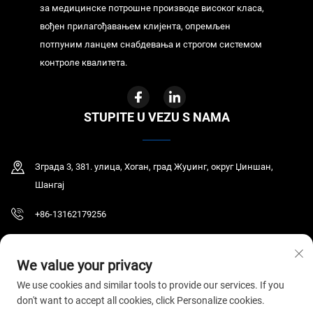
за медицинске потрошне производе високог класа,
вођен прилагођавањем клијента, опремљен
потпуним ланцем снабдевања и строгом системом
контроле квалитета.
STUPITE U VEZU S NAMA
Зграда 3, 381. улица, Хоган, град Жуџинг, округ Џиншан,
Шангај
+86-13162179256
[email protected]
We value your privacy
We use cookies and similar tools to provide our services. If you
don't want to accept all cookies, click Personalize cookies.
Ауторско право © 2026 ГИР МЕДИЦАЛ ЦО., ЛТД. Сва права су задржана.