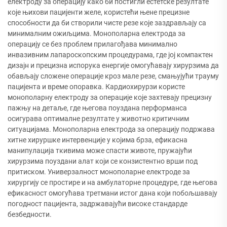
електроду за операцију како би постигли естетске резултате
које њихови пацијенти желе, користећи њене прецизне
способности да би створили чисте резе које заздрављају са
минималним ожиљцима. Монополарна електрода за
операцију се без проблем прилагођава минимално
инвазивним лапароскопским процедурама, где јој компактен
дизајн и прецизна испорука енергије омогућавају хирурзима да
обављају сложене операције кроз мале резе, смањујући трауму
пацијента и време опоравка. Кардиохирурзи користе
монополарну електроду за операције које захтевају прецизну
пажњу на детаље, где његова поуздана перформанса
осигурава оптималне резултате у животно критичним
ситуацијама. Монополарна електрода за операцију подржава
хитне хируршке интервенције у којима брза, ефикасна
манипулација ткивима може спасти животе, пружајући
хирурзима поуздани алат који се конзистентно врши под
притиском. Универзалност монополарне електроде за
хирургију се простире и на амбулаторне процедуре, где његова
ефикасност омогућава третмани истог дана који побољшавају
погодност пацијента, задржавајући високе стандарде
безбедности.