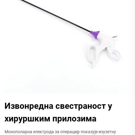
Извонредна свестраност у
хируршким прилозима
Монополарна електрода за операцију показује изузетну