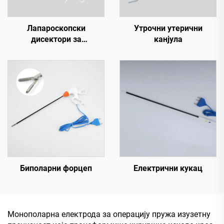
Лапароскопски
Утрочни утерични
дисектори за
канјула
једнократну употребу
Биполарни форцеп
Електрични кукац
Монополарна електрода за операцију пружа изузетну