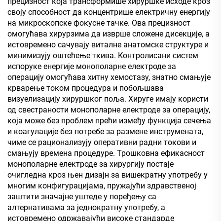
прецизност која трансформише хируршке исходе кроз
своју способност да концентрише електричну енергију
на микроскопске фокусне тачке. Ова прецизност
омогућава хирурзима да изврше сложене дисекције, а
истовремено сачувају виталне анатомске структуре и
минимизују оштећење ткива. Контролисани систем
испоруке енергије монополарне електроде за
операцију омогућава хитну хемостазу, знатно смањује
крварење током процедура и побољшава
визуелизацију хируршког поља. Хируге имају користи
од свестраности монополарне електроде за операцију,
која може без проблем прећи између функција сечења
и коагулације без потребе за размене инструмената,
чиме се рационализују оперативни радни токови и
смањују времена процедуре. Трошковна ефикасност
монополарне електроде за хирургију постаје
очигледна кроз њен дизајн за вишекратну употребу у
многим конфигурацијама, пружајући здравственој
заштити значајне уштеде у поређењу са
алтернативама за једнократну употребу, а
истовремено одржавајући високе стандарде