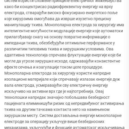
систем користи сложене принципе електричног инжењерства
како би концентрисао радиофреквентну енергију на врху
електрода, стварајући високо фокусирано енергетско поље
које хирурзима омогућава да изврше изузетно прецизну
манипулацију ткива. Монополарна електрода за хирургију има
интелигентне могућности модулације енергије које аутоматски
прилагођавају снагу на основу повратне информације о
импеданци ткива, обезбеђујући оптималне перформансе у
различитим типовима ткива и хируршким условима. Ова
адаптивна технологија спречава флуктуације енергије које би
могле да угрозе хируршке исходе, одржавајући конзистентне
ефекте сечења и коагулације током целе процедуре.
Монополарна електрода за хирургију користи напредне
изолационе материјале који спречавају излазак енергије дуж
вала електрода, усмеравајући сву електричну енергију
искључиво на активни врх где је најпотребнија. Овај
технолошки напредак значајно побољшава безбедност
пацијената елиминишући ризик од непредвиђеног активирања
ткива на другим тачкама контакта него на намењеном
хируршком месту. Систем достављања енергије монополарне
електроде за операцију укључује више безбедносних
механизама, укључујући и функције аутоматског искључивања