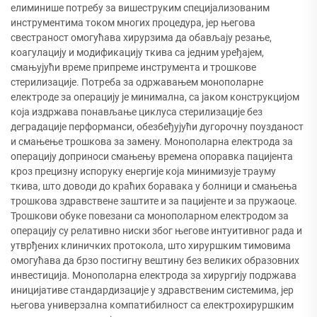
елиминише потребу за вишеструким специјализованим
инструментима током многих процедура, јер његова
свестраност омогућава хирурзима да обављају резање,
коагулацију и модификацију ткива са једним уређајем,
смањујући време припреме инструмента и трошкове
стерилизације. Потреба за одржавањем монополарне
електроде за операцију је минимална, са јаком конструкцијом
која издржава понављање циклуса стерилизације без
деградације перформанси, обезбеђујући дугорочну поузданост
и смањење трошкова за замену. Монополарна електрода за
операцију доприноси смањењу времена опоравка пацијента
кроз прецизну испоруку енергије која минимизује трауму
ткива, што доводи до краћих боравака у болници и смањења
трошкова здравствене заштите и за пацијенте и за пружаоце.
Трошкови обуке повезани са монополарном електродом за
операцију су релативно ниски због његове интуитивног рада и
утврђених клиничких протокола, што хируршким тимовима
омогућава да брзо постигну вештину без великих образовних
инвестиција. Монополарна електрода за хирургију подржава
иницијативе стандардизације у здравственим системима, јер
његова универзална компатибилност са електрохируршким