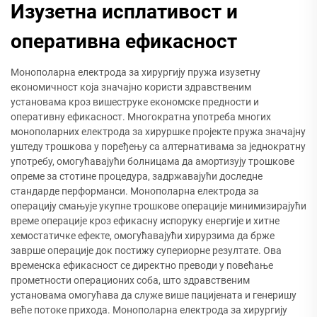
Изузетна исплативост и
оперативна ефикасност
Монополарна електрода за хирургију пружа изузетну
економичност која значајно користи здравственим
установама кроз вишеструке економске предности и
оперативну ефикасност. Многократна употреба многих
монополарних електрода за хируршке пројекте пружа значајну
уштеду трошкова у поређењу са алтернативама за једнократну
употребу, омогућавајући болницама да амортизују трошкове
опреме за стотине процедура, задржавајући доследне
стандарде перформанси. Монополарна електрода за
операцију смањује укупне трошкове операције минимизирајући
време операције кроз ефикасну испоруку енергије и хитне
хемостатичке ефекте, омогућавајући хирурзима да брже
заврше операције док постижу супериорне резултате. Ова
временска ефикасност се директно преводи у повећање
прометности операционих соба, што здравственим
установама омогућава да служе више пацијената и генеришу
веће потоке прихода. Монополарна електрода за хирургију