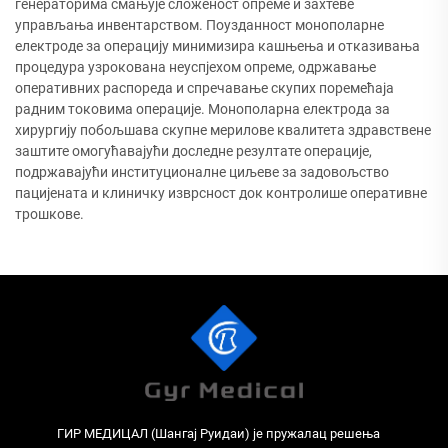
генераторима смањује сложеност опреме и захтеве
управљања инвентарством. Поузданност монополарне
електроде за операцију минимизира кашњења и отказивања
процедура узрокована неуспјехом опреме, одржавање
оперативних распореда и спречавање скупих поремећаја
радним токовима операције. Монополарна електрода за
хирургију побољшава скупне мерилове квалитета здравствене
заштите омогућавајући доследне резултате операције,
подржавајући институционалне циљеве за задовољство
пацијената и клиничку изврсност док контролише оперативне
трошкове.
ГИР МЕДИЦАЛ (Шангај Руидаи) је пружалац решења