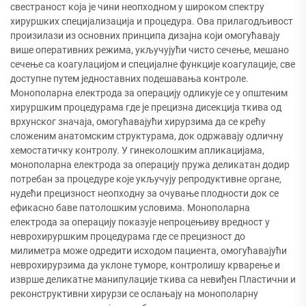
свестраност која је чини неопходном у широком спектру
хируршких специјализација и процедура. Ова прилагодљивост
произилази из основних принципа дизајна који омогућавају
више оперативних режима, укључујући чисто сечење, мешано
сечење са коагулацијом и специјалне функције коагулације, све
доступне путем једноставних подешавања контроле.
Монополарна електрода за операцију одликује се у општеним
хируршким процедурама где је прецизна дисекција ткива од
врхунског значаја, омогућавајући хирурзима да се крећу
сложеним анатомским структурама, док одржавају одличну
хемостатичку контролу. У гинеколошким апликацијама,
монополарна електрода за операцију пружа деликатан додир
потребан за процедуре које укључују репродуктивне органе,
нудећи прецизност неопходну за очување плодности док се
ефикасно баве патолошким условима. Монополарна
електрода за операцију показује непроцењиву вредност у
неврохируршким процедурама где се прецизност до
милиметра може одредити исходом пациента, омогућавајући
неврохирурзима да уклоне туморе, контролишу крварење и
изврше деликатне манипулације ткива са невиђен Пластични и
реконструктивни хирурзи се ослањају на монополарну