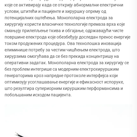
које се активирају када се открију абнормални електрични
услови, штитећи и пацијенте и хируршку опрему од
потенцијалних оштећења. Монополарна електрода за
хирургију користи власничке технологије премаза врха које
смањују прилепљење ткива и обгајање, одржавајући чисте
површине електрода које обезбеђују доследан пренос енергије
током продужених процедура. Ова технолошка иновација
елиминише потребу за честим чишћењем електрода, што
хирурзима омогућава да се без прекида концентришу на
оперативни задатак. Монополарна електрода за хирургију се
без проблем интегрише са модерним електрохируршким
генераторима кроз напредне протоколе интерфејса који
оптимизују усоглашавање енергије и ефикасност испоруке,
што резултира супериорним хируршким перформансима и
побољшаним исходом пацијента.