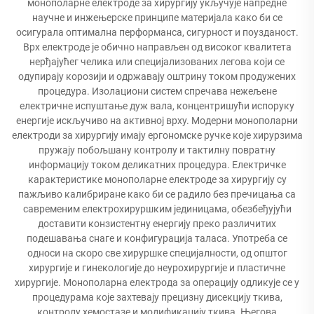
монополарне електроде за хирургију укључује напредне
научне и инжењерске принципе материјала како би се
осигурала оптимална перформанса, сигурност и поузданост.
Врх електроде је обично направљен од високог квалитета
нерђајућег челика или специјализованих легова који се
одупирају корозији и одржавају оштрину током продужених
процедура. Изолациони систем спречава нежељене
електричне испуштање дуж вала, концентришући испоруку
енергије искључиво на активној врху. Модерни монополарни
електроди за хирургију имају ергономске ручке које хирурзима
пружају побољшану контролу и тактилну повратну
информацију током деликатних процедура. Електричке
карактеристике монополарне електроде за хирургију су
пажљиво калибриране како би се радило без пречицања са
савременим електрохируршким јединицама, обезбеђујући
доставити конзистентну енергију преко различитих
подешавања снаге и конфигурација таласа. Употреба се
односи на скоро све хируршке специјалности, од општог
хирургије и гинекологије до неурохирургије и пластичне
хирургије. Монополарна електрода за операцију одликује се у
процедурама које захтевају прецизну дисекцију ткива,
контролу хемостазе и модификацију ткива. Његова