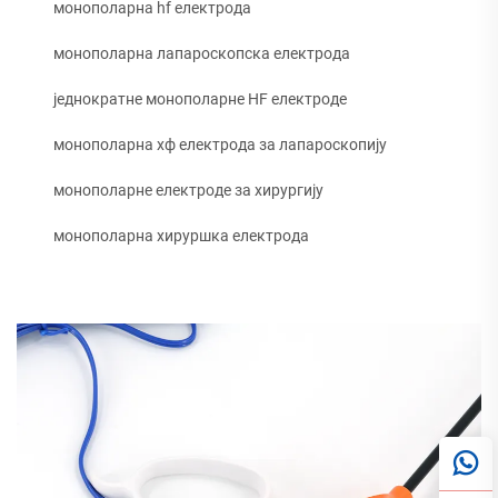
монополарна hf електрода
монополарна лапароскопска електрода
једнократне монополарне HF електроде
монополарна хф електрода за лапароскопију
монополарне електроде за хирургију
монополарна хируршка електрода