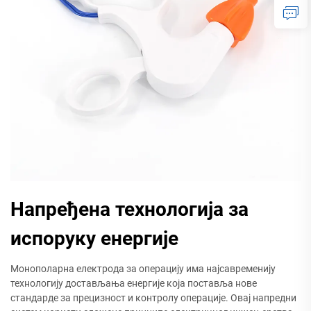
Напређена технологија за
испоруку енергије
Монополарна електрода за операцију има најсавременију
технологију достављања енергије која поставља нове
стандарде за прецизност и контролу операције. Овај напредни