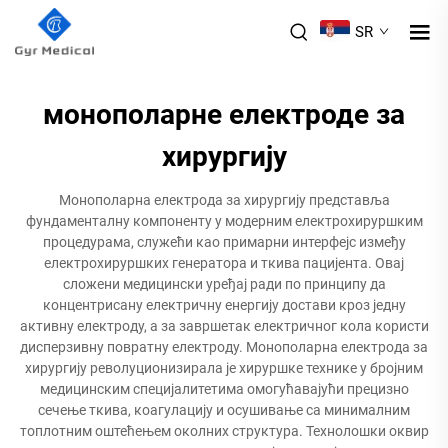
SR
монополарне електроде за
хирургију
Монополарна електрода за хирургију представља
фундаменталну компоненту у модерним електрохируршким
процедурама, служећи као примарни интерфејс између
електрохируршких генератора и ткива пацијента. Овај
сложени медицински уређај ради по принципу да
концентрисану електричну енергију достави кроз једну
активну електроду, а за завршетак електричног кола користи
дисперзивну повратну електроду. Монополарна електрода за
хирургију револуционизирала је хируршке технике у бројним
медицинским специјалитетима омогућавајући прецизно
сечење ткива, коагулацију и осушивање са минималним
топлотним оштећењем околних структура. Технолошки оквир