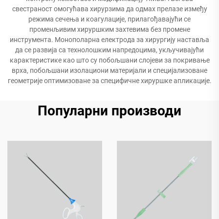
свестраност омогућава хирурзима да одмах прелазе између
режима сечења и коагулације, прилагођавајући се
променљивим хируршким захтевима без промене
инструмента. Монополарна електрода за хирургију наставља
да се развија са технолошким напредоцима, укључивајући
карактеристике као што су побољшани слојеви за покривање
врха, побољшани изолациони материјали и специјализоване
геометрије оптимизоване за специфичне хируршке апликације.
Популарни производи