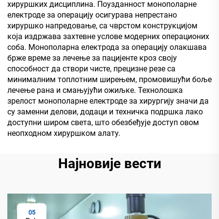
хируршких дисциплина. Поузданност монополарне
електроде за операцију осигурава непрестано
хируршко напредовање, са чврстом конструкцијом
која издржава захтевне услове модерних операционих
соба. Монополарна електрода за операцију олакшава
брже време за лечење за пацијенте кроз своју
способност да створи чисте, прецизне резе са
минималним топлотним ширењем, промовишући боље
лечење рана и смањујући ожиљке. Технолошка
зрелост монополарне електроде за хирургију значи да
су заменни делови, додаци и техничка подршка лако
доступни широм света, што обезбеђује доступ овом
неопходном хируршком алату.
Најновије вести
05