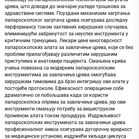
црева, што доводи до значајне уштеде трошкова за
здравствене системе. Поуздани механизам загртања
лапароскопског загртача црева осигурава доследну
перформансу током захтевних хируршких случајева,
елиминишући забринутост за неуспех инструмента у
критичним тренуцима. Лекари цене многоврсност
лапароскопских алата за завлачење црева, који се без
проблем прилагођавају различитим хируршким
приступима и анатомији пацијента. Смањена крива
учења повезана са модерним лапароскопским
инструментима за завлачење црева омогућава
хируршким тимовима да брзо интегришу ове алате у
постојеће протоколе. Ефикасност операционе собе
драматично се побољшава када се користи
лапароскопска опрема за завлачење црева, јер ови
инструменти смањују потребу за вишеструком
променом алата током процедура. Издржљивост
лапароскопских инструмената за завлачење црева
професионалног нивоа осигурава дугорочну вредност
за медицинске установе, издржећи хиљаде циклуса