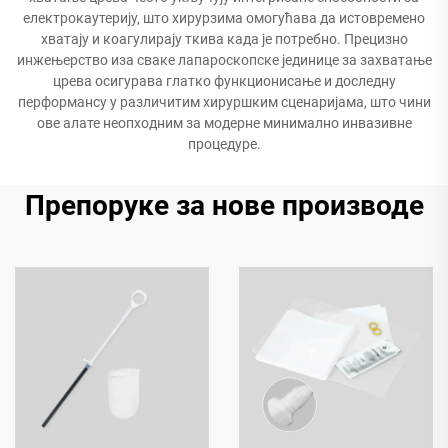
електрокаутерију, што хирурзима омогућава да истовремено
хватају и коагулирају ткива када је потребно. Прецизно
инжењерство иза сваке лапароскопске јединице за захватање
црева осигурава глатко функционисање и доследну
перформансу у различитим хируршким сценаријама, што чини
ове алате неопходним за модерне минимално инвазивне
процедуре.
Препоруке за нове производе