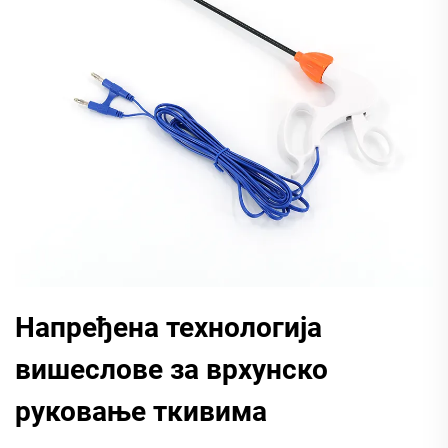
Напређена технологија
вишеслове за врхунско
руковање ткивима