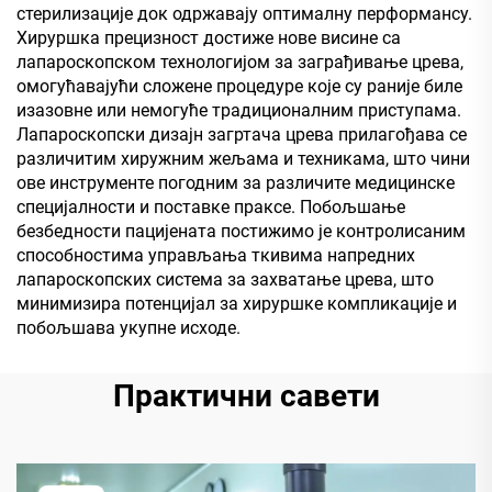
стерилизације док одржавају оптималну перформансу.
Хируршка прецизност достиже нове висине са
лапароскопском технологијом за заграђивање црева,
омогућавајући сложене процедуре које су раније биле
изазовне или немогуће традиционалним приступама.
Лапароскопски дизајн загртача црева прилагођава се
различитим хиружним жељама и техникама, што чини
ове инструменте погодним за различите медицинске
специјалности и поставке праксе. Побољшање
безбедности пацијената постижимо је контролисаним
способностима управљања ткивима напредних
лапароскопских система за захватање црева, што
минимизира потенцијал за хируршке компликације и
побољшава укупне исходе.
Практични савети