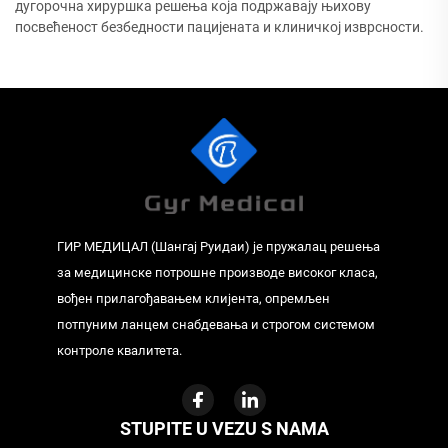
дугорочна хируршка решења која подржавају њихову
посвећеност безбедности пацијената и клиничкој изврсности.
ГИР МЕДИЦАЛ (Шангај Руидаи) је пружалац решења
за медицинске потрошне производе високог класа,
вођен прилагођавањем клијента, опремљен
потпуним ланцем снабдевања и строгом системом
контроле квалитета.
STUPITE U VEZU S NAMA