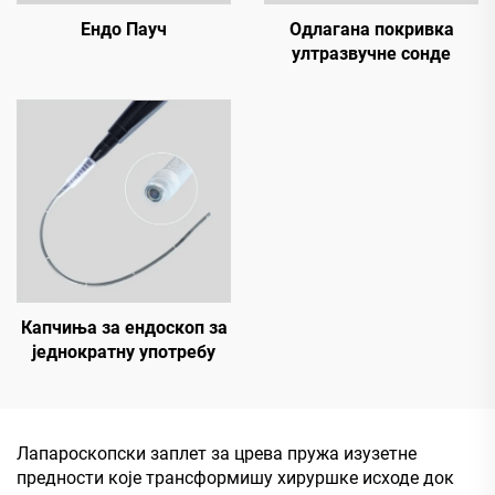
Одлагана покривка
Ендо Пауч
ултразвучне сонде
Капчиња за ендоскоп за
једнократну употребу
Лапароскопски заплет за црева пружа изузетне
предности које трансформишу хируршке исходе док