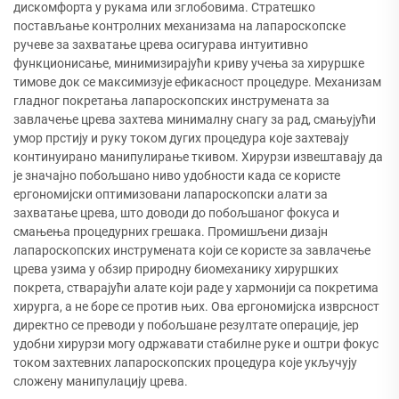
дискомфорта у рукама или зглобовима. Стратешко
постављање контролних механизама на лапароскопске
ручеве за захватање црева осигурава интуитивно
функционисање, минимизирајући криву учења за хируршке
тимове док се максимизује ефикасност процедуре. Механизам
гладног покретања лапароскопских инструмената за
завлачење црева захтева минималну снагу за рад, смањујући
умор прстију и руку током дугих процедура које захтевају
континуирано манипулирање ткивом. Хирурзи извештавају да
је значајно побољшано ниво удобности када се користе
ергономијски оптимизовани лапароскопски алати за
захватање црева, што доводи до побољшаног фокуса и
смањења процедурних грешака. Промишљени дизајн
лапароскопских инструмената који се користе за завлачење
црева узима у обзир природну биомеханику хируршких
покрета, стварајући алате који раде у хармонији са покретима
хирурга, а не боре се против њих. Ова ергономијска изврсност
директно се преводи у побољшане резултате операције, јер
удобни хирурзи могу одржавати стабилне руке и оштри фокус
током захтевних лапароскопских процедура које укључују
сложену манипулацију црева.