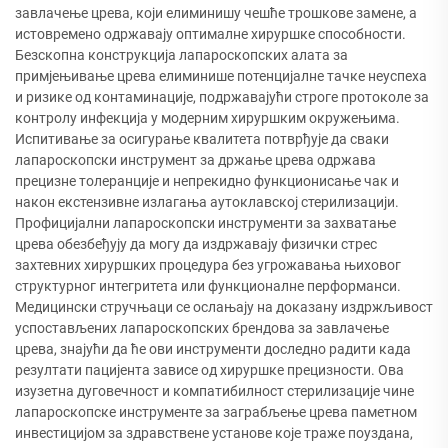
завлачење црева, који елиминишу чешће трошкове замене, а
истовремено одржавају оптималне хируршке способности.
Безскопна конструкција лапароскопских алата за
примјењивање црева елиминише потенцијалне тачке неуспеха
и ризике од контаминације, подржавајући строге протоколе за
контролу инфекција у модерним хируршким окружењима.
Испитивање за осигурање квалитета потврђује да сваки
лапароскопски инструмент за држање црева одржава
прецизне толеранције и непрекидно функционисање чак и
након екстензивне излагања аутоклавској стерилизацији.
Профицијални лапароскопски инструменти за захватање
црева обезбеђују да могу да издржавају физички стрес
захтевних хируршких процедура без угрожавања њиховог
структурног интегритета или функционалне перформанси.
Медицински стручњаци се ослањају на доказану издржљивост
успостављених лапароскопских брендова за завлачење
црева, знајући да ће ови инструменти доследно радити када
резултати пацијента зависе од хируршке прецизности. Ова
изузетна дуговечност и компатибилност стерилизације чине
лапароскопске инструменте за заграбљење црева паметном
инвестицијом за здравствене установе које траже поуздана,