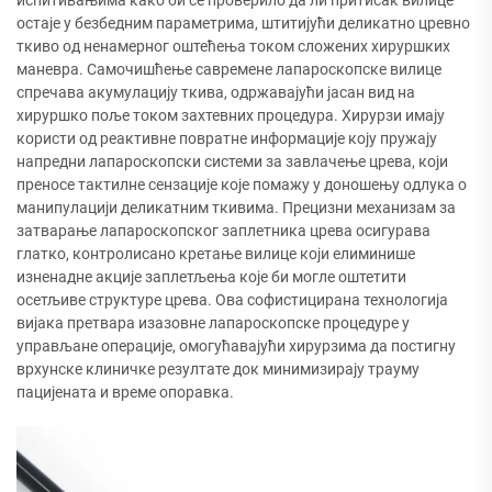
испитивањима како би се проверило да ли притисак вилице
остаје у безбедним параметрима, штитијући деликатно цревно
ткиво од ненамерног оштећења током сложених хируршких
маневра. Самочишћење савремене лапароскопске вилице
спречава акумулацију ткива, одржавајући јасан вид на
хируршко поље током захтевних процедура. Хирурзи имају
користи од реактивне повратне информације коју пружају
напредни лапароскопски системи за завлачење црева, који
преносе тактилне сензације које помажу у доношењу одлука о
манипулацији деликатним ткивима. Прецизни механизам за
затварање лапароскопског заплетника црева осигурава
глатко, контролисано кретање вилице који елиминише
изненадне акције заплетљења које би могле оштетити
осетљиве структуре црева. Ова софистицирана технологија
вијака претвара изазовне лапароскопске процедуре у
управљане операције, омогућавајући хирурзима да постигну
врхунске клиничке резултате док минимизирају трауму
пацијената и време опоравка.