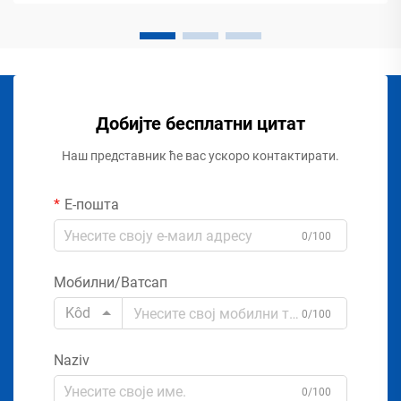
Добијте бесплатни цитат
Наш представник ће вас ускоро контактирати.
Е-пошта
0/100
Мобилни/Ватсап
Kôd
0/100
Naziv
0/100