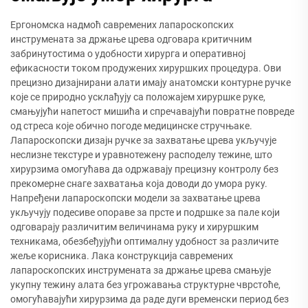
Ергономска надмоћ савремених лапароскопских
инструмената за држање црева одговара критичним
забринутостима о удобности хирурга и оперативној
ефикасности током продужених хируршких процедура. Ови
прецизно дизајнирани алати имају анатомски контурне ручке
које се природно усклађују са положајем хируршке руке,
смањујући напетост мишића и спречавајући повратне повреде
од стреса које обично погоде медицинске стручњаке.
Лапароскопски дизајн ручке за захватање црева укључује
неслизне текстуре и уравнотежену расподелу тежине, што
хирурзима омогућава да одржавају прецизну контролу без
прекомерне снаге захватања која доводи до умора руку.
Напређени лапароскопски модели за захватање црева
укључују подесиве опораве за прсте и подршке за пале који
одговарају различитим величинама руку и хируршким
техникама, обезбеђујући оптималну удобност за различите
жеље корисника. Лака конструкција савремених
лапароскопских инструмената за држање црева смањује
укупну тежину алата без угрожавања структурне чврстоће,
омогућавајући хирурзима да раде дуги временски период без