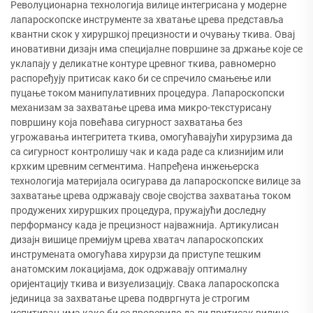
Револуционарна технологија вилице интегрисана у модерне
лапароскопске инструменте за хватање црева представља
квантни скок у хируршкој прецизности и очувању ткива. Овај
иновативни дизајн има специјалне површине за држање које се
уклапају у деликатне контуре цревног ткива, равномерно
распоређују притисак како би се спречило смањење или
пуцање током манипулативних процедура. Лапароскопски
механизам за захватање црева има микро-текстурисану
површину која повећава сигурност захватања без
угрожавања интегритета ткива, омогућавајући хирурзима да
са сигурност контролишу чак и када раде са клизнијим или
крхким цревним сегментима. Напређена инжењерска
технологија материјала осигурава да лапароскопске вилице за
захватање црева одржавају своје својства захватања током
продужених хируршких процедура, пружајући доследну
перформансу када је прецизност најважнија. Артикулисан
дизајн вишице премијум црева хватач лапароскопских
инструмената омогућава хирурзи да приступе тешким
анатомским локацијама, док одржавају оптималну
оријентацију ткива и визуелизацију. Свака лапароскопска
јединица за захватање црева подвргнута је строгим