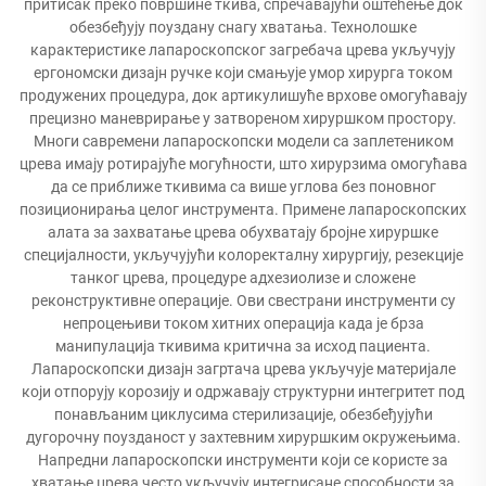
притисак преко површине ткива, спречавајући оштећење док
обезбеђују поуздану снагу хватања. Технолошке
карактеристике лапароскопског загребача црева укључују
ергономски дизајн ручке који смањује умор хирурга током
продужених процедура, док артикулишуће врхове омогућавају
прецизно маневрирање у затвореном хируршком простору.
Многи савремени лапароскопски модели са заплетеником
црева имају ротирајуће могућности, што хирурзима омогућава
да се приближе ткивима са више углова без поновног
позиционирања целог инструмента. Примене лапароскопских
алата за захватање црева обухватају бројне хируршке
специјалности, укључујући колоректалну хирургију, резекције
танког црева, процедуре адхезиолизе и сложене
реконструктивне операције. Ови свестрани инструменти су
непроцењиви током хитних операција када је брза
манипулација ткивима критична за исход пациента.
Лапароскопски дизајн загртача црева укључује материјале
који отпорују корозију и одржавају структурни интегритет под
понављаним циклусима стерилизације, обезбеђујући
дугорочну поузданост у захтевним хируршким окружењима.
Напредни лапароскопски инструменти који се користе за
хватање црева често укључују интегрисане способности за