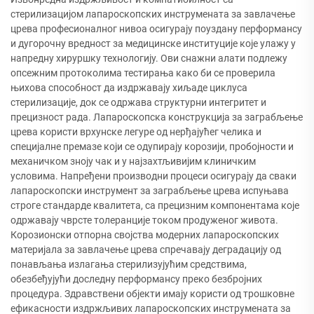
стерилизацијом лапароскопских инструмената за завлачење
црева професионалног нивоа осигурају поуздану перформансу
и дугорочну вредност за медицинске институције које улажу у
напредну хируршку технологију. Ови снажни алати подлежу
опсежним протоколима тестирања како би се проверила
њихова способност да издржавају хиљаде циклуса
стерилизације, док се одржава структурни интегритет и
прецизност рада. Лапароскопска конструкција за заграбљење
црева користи врхунске легуре од нерђајућег челика и
специјалне премазе који се одупирају корозији, пробојности и
механичком зноју чак и у најзахтљивијим клиничким
условима. Напређени производни процеси осигурају да сваки
лапароскопски инструмент за заграбљење црева испуњава
строге стандарде квалитета, са прецизним компонентама које
одржавају чврсте толеранције током продуженог живота.
Корозионски отпорна својства модерних лапароскопских
материјала за завлачење црева спречавају деградацију од
понављања излагања стерилизујућим средствима,
обезбеђујући доследну перформансу преко безбројних
процедура. Здравствени објекти имају користи од трошковне
ефикасности издржљивих лапароскопских инструмената за