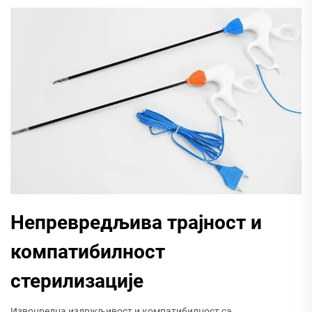
Непревредљива трајност и
компатибилност
стерилизације
Извонредна издржљивост и компатибилност са