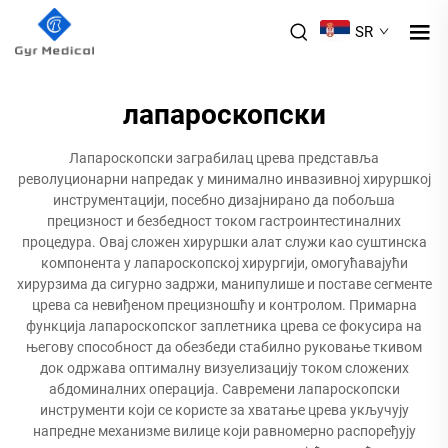
SR
лапароскопски
Лапароскопски заграбилац црева представља
револуционарни напредак у минимално инвазивној хируршкој
инструментацији, посебно дизајнирано да побољша
прецизност и безбедност током гастроинтестиналних
процедура. Овај сложен хируршки алат служи као суштинска
компонента у лапароскопској хирургији, омогућавајући
хирурзима да сигурно задржи, манипулише и поставе сегменте
црева са невиђеном прецизношћу и контролом. Примарна
функција лапароскопског заплетника црева се фокусира на
његову способност да обезбеди стабилно руковање ткивом
док одржава оптималну визуелизацију током сложених
абдоминалних операција. Савремени лапароскопски
инструменти који се користе за хватање црева укључују
напредне механизме вилице који равномерно распоређују