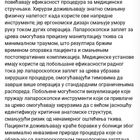
повећавају ефикасност процедура за медицинске
стручњаке. Хирурзи доживљавају знатно смањену
физичку напетост када користе ове напредне
инструменте, јер ергономски дизајн смањује умору
руку током дугих операција. Лапароскопски заплет за
црева омогућава прецизну манипулацију ткива са
минималном траумом, што резултира бржим
временом опоравка пацијента и смањењем
постоперативних компликација. Медицинске установе
имају користи од побољшане ефикасности радног
тока јер лапароскопски заплет за црева убрзава
хируршке процедуре, омогућавајући тимовима да
заврше више операција у стандардним ограничењима
распореда. Побољене могућности визуелизације које
пружају лапароскопски инструменти који се привлаче
за црево омогућавају хирурзима да с већом јасношћу
идентификују критичне анатомске структуре,
смањујући ризик од ненамерног оштећења ткива.
Пацијенти доживљавају краће боравке у болници због
минимално инвазивне природе процедура које се
обављају са лапароскопском технологијом загртача