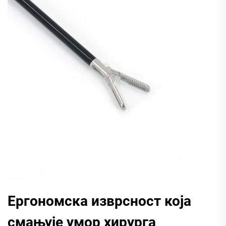
Ергономска изврсност која
смањује умор хирурга