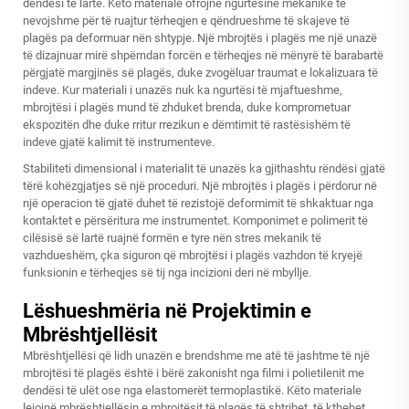
dendësi të lartë. Këto materiale ofrojnë ngurtësinë mekanike të
nevojshme për të ruajtur tërheqjen e qëndrueshme të skajeve të
plagës pa deformuar nën shtypje. Një mbrojtës i plagës me një unazë
të dizajnuar mirë shpërndan forcën e tërheqjes në mënyrë të barabartë
përgjatë margjinës së plagës, duke zvogëluar traumat e lokalizuara të
indeve. Kur materiali i unazës nuk ka ngurtësi të mjaftueshme,
mbrojtësi i plagës mund të zhduket brenda, duke komprometuar
ekspozitën dhe duke rritur rrezikun e dëmtimit të rastësishëm të
indeve gjatë kalimit të instrumenteve.
Stabiliteti dimensional i materialit të unazës ka gjithashtu rëndësi gjatë
tërë kohëzgjatjes së një proceduri. Një mbrojtës i plagës i përdorur në
një operacion të gjatë duhet të rezistojë deformimit të shkaktuar nga
kontaktet e përsëritura me instrumentet. Komponimet e polimerit të
cilësisë së lartë ruajnë formën e tyre nën stres mekanik të
vazhdueshëm, çka siguron që mbrojtësi i plagës vazhdon të kryejë
funksionin e tërheqjes së tij nga incizioni deri në mbyllje.
Lëshueshmëria në Projektimin e
Mbrështjellësit
Mbrështjellësi që lidh unazën e brendshme me atë të jashtme të një
mbrojtësi të plagës është i bërë zakonisht nga filmi i polietilenit me
dendësi të ulët ose nga elastomerët termoplastikë. Këto materiale
lejojnë mbrështjellësin e mbrojtësit të plagës të shtrihet, të kthehet