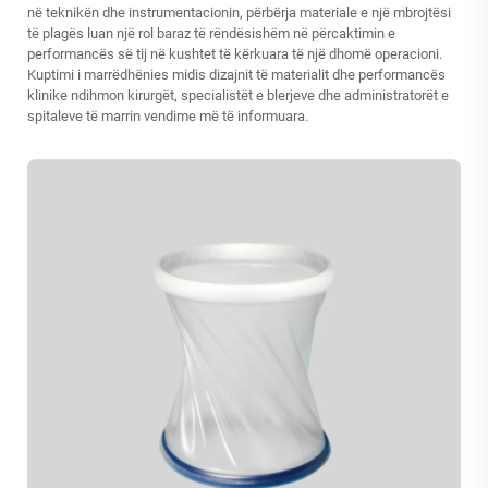
në teknikën dhe instrumentacionin, përbërja materiale e një mbrojtësi
të plagës luan një rol baraz të rëndësishëm në përcaktimin e
performancës së tij në kushtet të kërkuara të një dhomë operacioni.
Kuptimi i marrëdhënies midis dizajnit të materialit dhe performancës
klinike ndihmon kirurgët, specialistët e blerjeve dhe administratorët e
spitaleve të marrin vendime më të informuara.