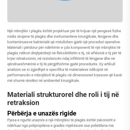
Një mbrojtës i plagës është projektuar për të krijuar një pengesë fizike
midis skajeve të plagës dhe instrumenteve kirurgjikale, lëngjeve dhe
kontaminuesve bakterialë që rrotullohen gjatë një proceduri operative.
Materiali i përdorur për ndërtimin e çdo komponenti të një mbrojtësi të
plagës ndikon drejtpërdrejt në fleksibilitetin e tij, në aftësinë e tij për të
kryer retraksionin, në rezistencën ndaj infiltrimit të lëngjeve dhe në
qëndrueshmërinë e tij të përgjithshme gjatë procedurës. Ky artikull
analizon se si zgjedhjet e specifika të materialeve ndikojnë në
performancën e mbrojtësit të plagës në dimensionet kryesore që kanë
më shumë rëndësi në ambientet kirurgjikale.
Materiali strukturorel dhe roli i tij në
retraksion
Përbërja e unazës rigide
Pjesa e ngurtë unazore e një mbrojtësi të plagës është zakonisht e
ndërtuar nga polipropilena e gradës mjekësore ose polietilena me