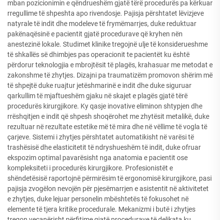
mban pozicionimin e qëndrueshëm gjatë tërë procedurës pa kërkuar
rregullime të shpeshta apo rivendosje. Pajisja përshtatet lëvizjeve
natyrale të indit dhe modeleve të frymëmarrjes, duke reduktuar
pakënaqësinë e pacientit gjatë procedurave që kryhen nën
anestezinë lokale. Studimet klinike tregojnë ulje të konsiderueshme
të shkallës së dhimbjes pas operacionit te pacientët ku është
përdorur teknologjia e mbrojtësit të plagës, krahasuar me metodat e
zakonshme të zhytjes. Dizajni pa traumatizëm promovon shërim më
të shpejtë duke ruajtur jetëshmarinë e indit dhe duke siguruar
qarkullim të mjaftueshëm gjaku në skajet e plagës gjatë tërë
procedurës kirurgjikore. Ky qasje inovative eliminon shtypjen dhe
rrëshqitjen e indit që shpesh shoqërohet me zhytësit metalikë, duke
rezultuar në rezultate estetike më të mira dhe në vëllime të vogla të
çarjeve. Sistemi i zhytjes përshtatet automatikisht në varësi të
trashësisë dhe elasticitetit të ndryshueshëm të indit, duke ofruar
ekspozim optimal pavarësisht nga anatomia e pacientit ose
kompleksiteti i procedurës kirurgjikore. Profesionistët e
shëndetësisë raportojnë përmirësim të ergonomisë kirurgjikore, pasi
pajisja zvogëlon nevojën për pjesëmarrjen e asistentit në aktivitetet
e zhytjes, duke lejuar personelin mbështetës të fokusohet në
elemente të tjera kritike procedurale. Mekanizmi i butë i zhytjes
tregon veçanërisht përfitime gjatë procedurave të delikata ku