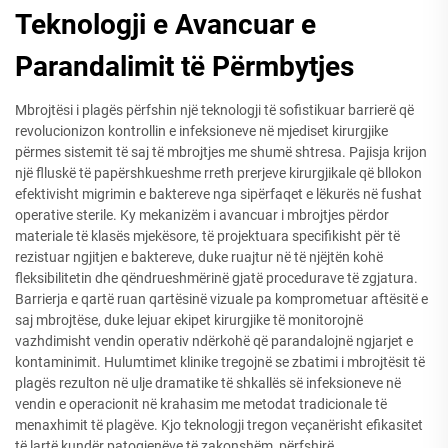
Teknologji e Avancuar e
Parandalimit të Përmbytjes
Mbrojtësi i plagës përfshin një teknologji të sofistikuar barrierë që
revolucionizon kontrollin e infeksioneve në mjediset kirurgjike
përmes sistemit të saj të mbrojtjes me shumë shtresa. Pajisja krijon
një flluskë të papërshkueshme rreth prerjeve kirurgjikale që bllokon
efektivisht migrimin e baktereve nga sipërfaqet e lëkurës në fushat
operative sterile. Ky mekanizëm i avancuar i mbrojtjes përdor
materiale të klasës mjekësore, të projektuara specifikisht për të
rezistuar ngjitjen e baktereve, duke ruajtur në të njëjtën kohë
fleksibilitetin dhe qëndrueshmërinë gjatë procedurave të zgjatura.
Barrierja e qartë ruan qartësinë vizuale pa komprometuar aftësitë e
saj mbrojtëse, duke lejuar ekipet kirurgjike të monitorojnë
vazhdimisht vendin operativ ndërkohë që parandalojnë ngjarjet e
kontaminimit. Hulumtimet klinike tregojnë se zbatimi i mbrojtësit të
plagës rezulton në ulje dramatike të shkallës së infeksioneve në
vendin e operacionit në krahasim me metodat tradicionale të
menaxhimit të plagëve. Kjo teknologji tregon veçanërisht efikasitet
të lartë kundër patogjenëve të zakonshëm, përfshirë