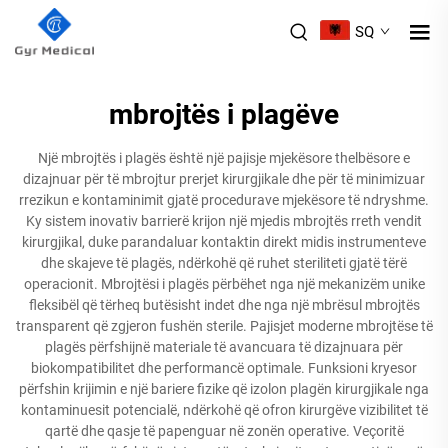
SQ
mbrojtës i plagëve
Një mbrojtës i plagës është një pajisje mjekësore thelbësore e
dizajnuar për të mbrojtur prerjet kirurgjikale dhe për të minimizuar
rrezikun e kontaminimit gjatë procedurave mjekësore të ndryshme.
Ky sistem inovativ barrierë krijon një mjedis mbrojtës rreth vendit
kirurgjikal, duke parandaluar kontaktin direkt midis instrumenteve
dhe skajeve të plagës, ndërkohë që ruhet steriliteti gjatë tërë
operacionit. Mbrojtësi i plagës përbëhet nga një mekanizëm unike
fleksibël që tërheq butësisht indet dhe nga një mbrësul mbrojtës
transparent që zgjeron fushën sterile. Pajisjet moderne mbrojtëse të
plagës përfshijnë materiale të avancuara të dizajnuara për
biokompatibilitet dhe performancë optimale. Funksioni kryesor
përfshin krijimin e një bariere fizike që izolon plagën kirurgjikale nga
kontaminuesit potencialë, ndërkohë që ofron kirurgëve vizibilitet të
qartë dhe qasje të papenguar në zonën operative. Veçoritë