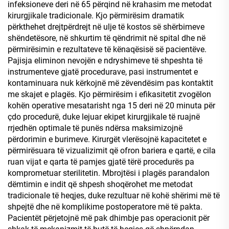
infeksioneve deri në 65 përqind në krahasim me metodat
kirurgjikale tradicionale. Kjo përmirësim dramatik
përkthehet drejtpërdrejt në ulje të kostos së shërbimeve
shëndetësore, në shkurtim të qëndrimit në spital dhe në
përmirësimin e rezultateve të kënaqësisë së pacientëve.
Pajisja eliminon nevojën e ndryshimeve të shpeshta të
instrumenteve gjatë procedurave, pasi instrumentet e
kontaminuara nuk kërkojnë më zëvendësim pas kontaktit
me skajet e plagës. Kjo përmirësim i efikasitetit zvogëlon
kohën operative mesatarisht nga 15 deri në 20 minuta për
çdo procedurë, duke lejuar ekipet kirurgjikale të ruajnë
rrjedhën optimale të punës ndërsa maksimizojnë
përdorimin e burimeve. Kirurgët vlerësojnë kapacitetet e
përmirësuara të vizualizimit që ofron bariera e qartë, e cila
ruan vijat e qarta të pamjes gjatë tërë procedurës pa
komprometuar sterilitetin. Mbrojtësi i plagës parandalon
dëmtimin e indit që shpesh shoqërohet me metodat
tradicionale të heqjes, duke rezultuar në kohë shërimi më të
shpejtë dhe në komplikime postoperatore më të pakta.
Pacientët përjetojnë më pak dhimbje pas operacionit për