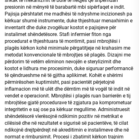
shkak të mekanizmit të butë të heqjes që shpërndan
presionin në mënyrë të barabartë mbi sipërfaqet e indit.
Pajisja përshtatet me madhësi të ndryshme incizionesh pa
kërkuar shumë instrumente, duke thjeshtuar menaxhimin e
inventarit dhe duke zvogëluar kostot e pajisjeve për
instalimet shëndetësore. Stafi infermier fiton nga
procedurat e thjeshtuara të montimit, pasi mbrojtësi i
plagës kërkon kohë minimale përgatitjeje në krahasim me
metodat konvencionale të mbrojtjes së plagës. Dizajni me
përdorim të vetëm eliminon nevojën e sterylizimit dhe
kostot e lidhura me procesimin, duke siguruar performancë
të qëndrueshme në të gjitha aplikimet. Kohët e shërimi
përmirësohen kuptimisht, pasi pacientët përjetojnë
inflamacion më të ulët dhe dëmtim më të vogël të indit në
vendet e operacionit. Mbrojtësi i plagës ruan barrierën e tij
mbrojtëse gjatë procedurave të zgjatura pa komprometuar
integritetin e saj ose pa kërkuar rregullime. Administruesit
shëndetësorë vlerësojnë ndikimin pozitiv në metrikat e
cilësisë dhe në rezultatet e sigurisë së pacientëve, të cilat
ndikojnë drejtpërdrejt në akreditimin e instalimeve dhe në
normat e rimbursimit. Procesi i zbatimit kërkon trajnim