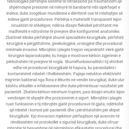
teknologjike përfshijnë sisteme të retraksionit pa traumatizëm që
shpërndajnë presionin në mënyrë të barabartë mbi sipërfaqet e
indeve, duke zvogëluar mundësinë e dëmtimit ose të rrëshqitjes së
indeve gjatë procedurave. Përbërja e materialit transparent lejon
vizualizim të shkëlqyer, ndërsa dizajni fleksibël përshtatet me
madhësitë e ndryshme të prerjeve dhe konfigurimet anatomike.
Zbatimet klinike përfshijnë shumë specialitete kirurgjikale, përfshirë
kirurgjinë e përgjithshme, ginekologjinë, urologjinë dhe procedurat
minimale invasive. Mbrojtësi i plagës tregon veçanërisht vlerë gjatë
kirurgjive laparoskopike, ku heqja e mostrave kërkon zgjerimin e
përkohshëm të prerjeve të vogla. Shumëfunksionaliteti i tij shtrihet
edhe në procedurat kirurgjikale të hapura, ku parandalimi i
kontaminimit mbetet i thelbësishëm. Pajisja redukton efektivisht
migrimin bakterial nga flora e lëkurës në vendin kirurgjikal, duke ulur
kështu shkallën e infeksioneve dhe duke përmirësuar rezultatet për
pacientët. Zbatimi kërkon minimum trajnim, pasi dizajni intuitiv lejon
vendosjen të shpejtë dhe pozicionimin e sigurt. Mbrojtësi i plagës
ruan funksionin e tij mbrojtës gjatë procedurave të gjata, ndërkohë
që mbetet i komod për pacientët dhe i përshtatshëm për ekipet
kirurgjikale. Kjo inovacion mjekësor përfaqëson një avancim të
rëndësishëm në protokollet e sigurisë kirurgjikale, duke ofruar
mbrojtje të besueshme që përmirëson efikasitetin procedural dhe