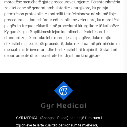
mbrojtëse menjëherë gjatë procedurave urgjente. Përshtatshmëria
zgjatet edhe në qendrat ambulatorike kirurgjikore, ku pajisja
përmirëson protokollet e kontrollit të infeksioneve në shumë lloje
procedurash. Janë shfaqur edhe aplikime veterinare, ku mbrojtësi i
plagës ka treguar efikasitet në procedurat kirurgjikore të kafshëve.
Ky gamë e gjerë aplikimesh lejon instalimet shëndetësore të
standardizojnë protokollet e mbrojtjes së plagëve, duke ruajtur
efikasitetin specifik për procedurë, duke rezultuar në përmirësimin e
menaxhimit të inventarit dhe të efikasitetit të trajnimit të stafit në
departamente dhe specialitete të ndryshme kirurgjikore.
GYR MEDICAL (Shanghai Ruidai) është një furnizues i
zgjidhjeve të lartë kualiteti për konsum të mjekësor, i