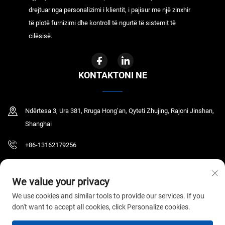
drejtuar nga personalizimi i klientit, i pajisur me një zinxhir
të plotë furnizimi dhe kontroll të ngurtë të sistemit të
cilësisë.
KONTAKTONI NE
Ndërtesa 3, Ura 381, Rruga Hong’an, Qyteti Zhujing, Rajoni Jinshan,
Shanghai
+86-13162179256
[email protected]
We value your privacy
We use cookies and similar tools to provide our services. If you
don't want to accept all cookies, click Personalize cookies.
Të drejtat e autorizimit © 2026 GYR MEDICAL CO.,LTD. Të gjitha të drejtat janë të
rezervuara.
Politika e Privatësisë