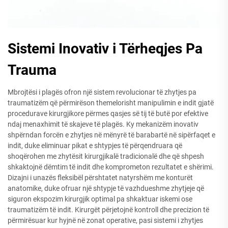
Sistemi Inovativ i Tërheqjes Pa
Trauma
Mbrojtësi i plagës ofron një sistem revolucionar të zhytjes pa
traumatizëm që përmirëson themelorisht manipulimin e indit gjatë
procedurave kirurgjikore përmes qasjes së tij të butë por efektive
ndaj menaxhimit të skajeve të plagës. Ky mekanizëm inovativ
shpërndan forcën e zhytjes në mënyrë të barabartë në sipërfaqet e
indit, duke eliminuar pikat e shtypjes të përqendruara që
shoqërohen me zhytësit kirurgjikalë tradicionalë dhe që shpesh
shkaktojnë dëmtim të indit dhe komprometon rezultatet e shërimi.
Dizajni i unazës fleksibël përshtatet natyrshëm me konturët
anatomike, duke ofruar një shtypje të vazhdueshme zhytjeje që
siguron ekspozim kirurgjik optimal pa shkaktuar iskemi ose
traumatizëm të indit. Kirurgët përjetojnë kontroll dhe precizion të
përmirësuar kur hyjnë në zonat operative, pasi sistemi i zhytjes