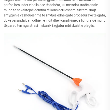
përfshihen indet e holla ose të dobëta, ku metodat tradicionale
mund të shkaktojnë dëmtim të konsiderueshëm. Sistemi ruajt
shtypjen e vazhdueshme të zhytjes edhe gjatë procedurave të gjata,
duke parandaluar lodhjen e indit dhe komplikimet e lidhura që mund
të paraqiten nga stresi mekanik i zgjatur mbi skajet e plagës.