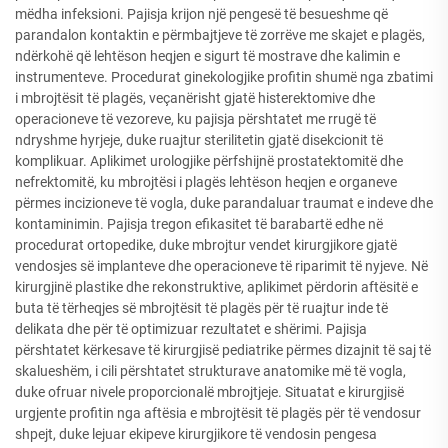
mëdha infeksioni. Pajisja krijon një pengesë të besueshme që
parandalon kontaktin e përmbajtjeve të zorrëve me skajet e plagës,
ndërkohë që lehtëson heqjen e sigurt të mostrave dhe kalimin e
instrumenteve. Procedurat ginekologjike profitin shumë nga zbatimi
i mbrojtësit të plagës, veçanërisht gjatë histerektomive dhe
operacioneve të vezoreve, ku pajisja përshtatet me rrugë të
ndryshme hyrjeje, duke ruajtur sterilitetin gjatë disekcionit të
komplikuar. Aplikimet urologjike përfshijnë prostatektomitë dhe
nefrektomitë, ku mbrojtësi i plagës lehtëson heqjen e organeve
përmes incizioneve të vogla, duke parandaluar traumat e indeve dhe
kontaminimin. Pajisja tregon efikasitet të barabartë edhe në
procedurat ortopedike, duke mbrojtur vendet kirurgjikore gjatë
vendosjes së implanteve dhe operacioneve të riparimit të nyjeve. Në
kirurgjinë plastike dhe rekonstruktive, aplikimet përdorin aftësitë e
buta të tërheqjes së mbrojtësit të plagës për të ruajtur inde të
delikata dhe për të optimizuar rezultatet e shërimi. Pajisja
përshtatet kërkesave të kirurgjisë pediatrike përmes dizajnit të saj të
skalueshëm, i cili përshtatet strukturave anatomike më të vogla,
duke ofruar nivele proporcionalë mbrojtjeje. Situatat e kirurgjisë
urgjente profitin nga aftësia e mbrojtësit të plagës për të vendosur
shpejt, duke lejuar ekipeve kirurgjikore të vendosin pengesa