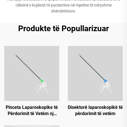
cilësinë e kujdesit të pacientëve në mjedise të ndryshme
shëndetësore.
Produkte të Popullarizuar
Pinceta Laparoskopike të
Disektorë laparoskopikë të
Përdorimit të Vetëm një
përdorimit të vetëm
Herë (buton i gjelbër, me
ratchet)