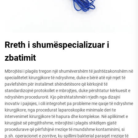
Rreth i shumëspecializuar i
zbatimit
Mbrojtësi i plagës tregon një shumëvershëm të jashtëzakonshëm në
specialitetet kirurgjikore të ndryshme, duke e bërë atë një mjet të
pavlefshëm për instalimet shëndetësore që kërkojnë të
standardizojnë protokollet e mbrojtjes, duke përshtatur kërkuesit e
ndryshëm procedurorë. Kjo përshtatshmëri rrjedh nga dizajni
inovativ i pajisjes, i cili integrohet pa probleme me qasje të ndryshme
kirurgjikore, nga procedurat laparoskopike minimale deri te
intervenimet kirurgjikore të hapura dhe komplekse. Në aplikimet e
kirurgjisë së përgjithshme, mbrojtësi i plagës shkëlqen gjatë
procedurave që përfshijnë rreziqe të mundshme kontaminimi, si
p.sh. operacionet e zorrëve, ku spillimi bakterial paraqet rreziqe të