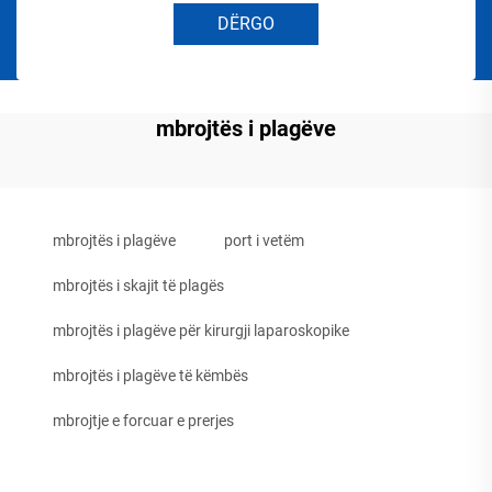
DËRGO
mbrojtës i plagëve
mbrojtës i plagëve
port i vetëm
mbrojtës i skajit të plagës
mbrojtës i plagëve për kirurgji laparoskopike
mbrojtës i plagëve të këmbës
mbrojtje e forcuar e prerjes