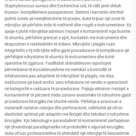
Staphylococcus aureus dhe Escherichia coli, të cilët janë shkak
kryesor i komplikimeve pasoperatore. Sistemi i barrierës shtrihet
jashtë zonës së menjëhershme të prerjes, duke krijuar një zonë të
mbrojtur që përfshin inde të rrethimit dhe rrugët e instrumenteve. Ky
qasje e plotë mbrojtëse adreson rreziqet e kontaminimit nga burime
të shumta, përfshirë grimcat e ajrit, kontaktin me instrumente dhe
ekspozimin e rastësishëm të indeve. Mbrojtësi i plagës ruan
integritetin e tij mbrojtës edhe gjatë procedurave të komplikuara që
përfshijnë ndryshime të shumta të instrumenteve dhe kohë
operative të zgjatura. Fasilitetet shëndetësore raportojnë
përmirësime të konsiderueshme në metrikat e kontrollit të
infeksioneve pas adoptimit të mbrojtësit të plagës, me disa
institucione që kanë arritur zero infeksione në vendin e operacionit
në kategoritë e caktuara të procedurave. Pajisja eliminon rreziqet e
kontaminimit të përzierë midis zonave anatomike të ndryshme gjatë
procedurave kirurgjike me shumë vende. Përbërja e avancuar e
materialit reziston ndarjes dhe perforacionit, ndërkohë që ofron
elasticitet optimal për adaptim me lëvizjet dhe teknikat e ndryshme
kirurgjike. Kjo teknologji e parandalimit të kontaminimit përfaqëson
një zhvendosje paradigmatike në protokollet e sigurisë kirurgjike,
duke ofruar profesionistëve të shëndetit një mbrojtje të besueshme