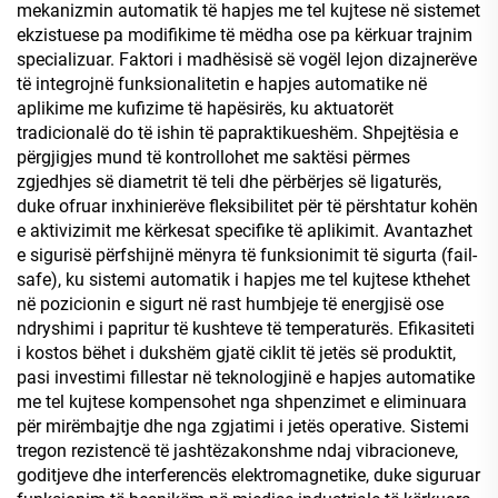
mekanizmin automatik të hapjes me tel kujtese në sistemet
ekzistuese pa modifikime të mëdha ose pa kërkuar trajnim
specializuar. Faktori i madhësisë së vogël lejon dizajnerëve
të integrojnë funksionalitetin e hapjes automatike në
aplikime me kufizime të hapësirës, ku aktuatorët
tradicionalë do të ishin të papraktikueshëm. Shpejtësia e
përgjigjes mund të kontrollohet me saktësi përmes
zgjedhjes së diametrit të teli dhe përbërjes së ligaturës,
duke ofruar inxhinierëve fleksibilitet për të përshtatur kohën
e aktivizimit me kërkesat specifike të aplikimit. Avantazhet
e sigurisë përfshijnë mënyra të funksionimit të sigurta (fail-
safe), ku sistemi automatik i hapjes me tel kujtese kthehet
në pozicionin e sigurt në rast humbjeje të energjisë ose
ndryshimi i papritur të kushteve të temperaturës. Efikasiteti
i kostos bëhet i dukshëm gjatë ciklit të jetës së produktit,
pasi investimi fillestar në teknologjinë e hapjes automatike
me tel kujtese kompensohet nga shpenzimet e eliminuara
për mirëmbajtje dhe nga zgjatimi i jetës operative. Sistemi
tregon rezistencë të jashtëzakonshme ndaj vibracioneve,
goditjeve dhe interferencës elektromagnetike, duke siguruar