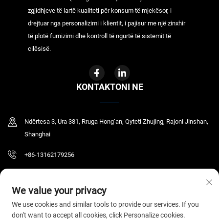
zgjidhjeve të lartë kualiteti për konsum të mjekësor, i
drejtuar nga personalizimi i klientit, i pajisur me një zinxhir
të plotë furnizimi dhe kontroll të ngurtë të sistemit të
cilësisë.
KONTAKTONI NE
Ndërtesa 3, Ura 381, Rruga Hong’an, Qyteti Zhujing, Rajoni Jinshan,
Shanghai
+86-13162179256
[email protected]
We value your privacy
We use cookies and similar tools to provide our services. If you
don't want to accept all cookies, click Personalize cookies.
Të drejtat e autorizimit © 2026 GYR MEDICAL CO.,LTD. Të gjitha të drejtat janë të