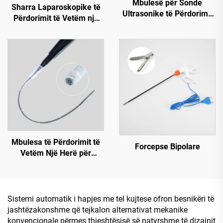
Mbulesë për Sonde
Sharra Laparoskopike të
Ultrasonike të Përdorimit
Përdorimit të Vetëm një
të Vetëm Një Herë
Herë (buton i violetë)
Mbulesa të Përdorimit të
Forcepse Bipolare
Vetëm Një Herë për
Endoskope
Sistemi automatik i hapjes me tel kujtese ofron besnikëri të
jashtëzakonshme që tejkalon alternativat mekanike
konvencionale përmes thjeshtësisë së natyrshme të dizajnit