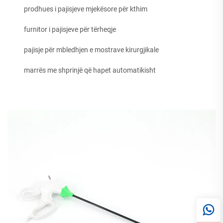
prodhues i pajisjeve mjekësore për kthim
furnitor i pajisjeve për tërheqje
pajisje për mbledhjen e mostrave kirurgjikale
marrës me shprinjë që hapet automatikisht