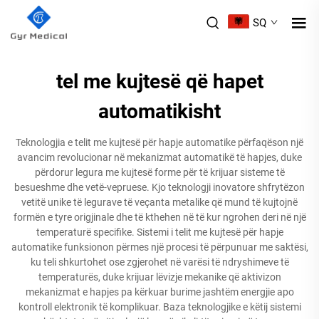
SQ
tel me kujtesë që hapet
automatikisht
Teknologjia e telit me kujtesë për hapje automatike përfaqëson një
avancim revolucionar në mekanizmat automatikë të hapjes, duke
përdorur legura me kujtesë forme për të krijuar sisteme të
besueshme dhe vetë-vepruese. Kjo teknologji inovatore shfrytëzon
vetitë unike të legurave të veçanta metalike që mund të kujtojnë
formën e tyre origjinale dhe të kthehen në të kur ngrohen deri në një
temperaturë specifike. Sistemi i telit me kujtesë për hapje
automatike funksionon përmes një procesi të përpunuar me saktësi,
ku teli shkurtohet ose zgjerohet në varësi të ndryshimeve të
temperaturës, duke krijuar lëvizje mekanike që aktivizon
mekanizmat e hapjes pa kërkuar burime jashtëm energjie apo
kontroll elektronik të komplikuar. Baza teknologjike e këtij sistemi