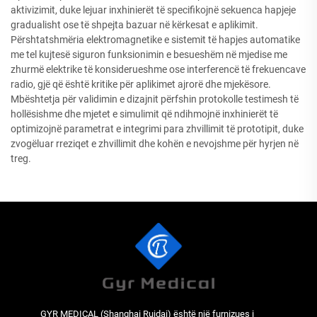
aktivizimit, duke lejuar inxhinierët të specifikojnë sekuenca hapjeje
gradualisht ose të shpejta bazuar në kërkesat e aplikimit.
Përshtatshmëria elektromagnetike e sistemit të hapjes automatike
me tel kujtesë siguron funksionimin e besueshëm në mjedise me
zhurmë elektrike të konsiderueshme ose interferencë të frekuencave
radio, gjë që është kritike për aplikimet ajrorë dhe mjekësore.
Mbështetja për validimin e dizajnit përfshin protokolle testimesh të
hollësishme dhe mjetet e simulimit që ndihmojnë inxhinierët të
optimizojnë parametrat e integrimi para zhvillimit të prototipit, duke
zvogëluar rreziqet e zhvillimit dhe kohën e nevojshme për hyrjen në
treg.
GYR MEDICAL (Shanghai Ruidai) është një furnizues i