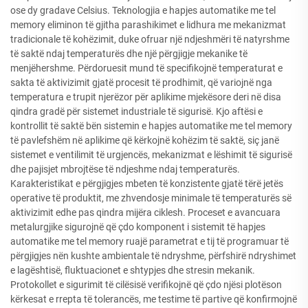
ose dy gradave Celsius. Teknologjia e hapjes automatike me tel
memory eliminon të gjitha parashikimet e lidhura me mekanizmat
tradicionale të kohëzimit, duke ofruar një ndjeshmëri të natyrshme
të saktë ndaj temperaturës dhe një përgjigje mekanike të
menjëhershme. Përdoruesit mund të specifikojnë temperaturat e
sakta të aktivizimit gjatë procesit të prodhimit, që variojnë nga
temperatura e trupit njerëzor për aplikime mjekësore deri në disa
qindra gradë për sistemet industriale të sigurisë. Kjo aftësi e
kontrollit të saktë bën sistemin e hapjes automatike me tel memory
të pavlefshëm në aplikime që kërkojnë kohëzim të saktë, siç janë
sistemet e ventilimit të urgjencës, mekanizmat e lëshimit të sigurisë
dhe pajisjet mbrojtëse të ndjeshme ndaj temperaturës.
Karakteristikat e përgjigjes mbeten të konzistente gjatë tërë jetës
operative të produktit, me zhvendosje minimale të temperaturës së
aktivizimit edhe pas qindra mijëra ciklesh. Proceset e avancuara
metalurgjike sigurojnë që çdo komponent i sistemit të hapjes
automatike me tel memory ruajë parametrat e tij të programuar të
përgjigjes nën kushte ambientale të ndryshme, përfshirë ndryshimet
e lagështisë, fluktuacionet e shtypjes dhe stresin mekanik.
Protokollet e sigurimit të cilësisë verifikojnë që çdo njësi plotëson
kërkesat e rrepta të tolerancës, me testime të partive që konfirmojnë