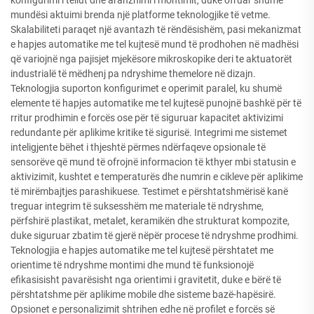
mundësi aktuimi brenda një platforme teknologjike të vetme.
Skalabiliteti paraqet një avantazh të rëndësishëm, pasi mekanizmat
e hapjes automatike me tel kujtesë mund të prodhohen në madhësi
që variojnë nga pajisjet mjekësore mikroskopike deri te aktuatorët
industrialë të mëdhenj pa ndryshime themelore në dizajn.
Teknologjia suporton konfigurimet e operimit paralel, ku shumë
elemente të hapjes automatike me tel kujtesë punojnë bashkë për të
rritur prodhimin e forcës ose për të siguruar kapacitet aktivizimi
redundante për aplikime kritike të sigurisë. Integrimi me sistemet
inteligjente bëhet i thjeshtë përmes ndërfaqeve opsionale të
sensorëve që mund të ofrojnë informacion të kthyer mbi statusin e
aktivizimit, kushtet e temperaturës dhe numrin e cikleve për aplikime
të mirëmbajtjes parashikuese. Testimet e përshtatshmërisë kanë
treguar integrim të suksesshëm me materiale të ndryshme,
përfshirë plastikat, metalet, keramikën dhe strukturat kompozite,
duke siguruar zbatim të gjerë nëpër procese të ndryshme prodhimi.
Teknologjia e hapjes automatike me tel kujtesë përshtatet me
orientime të ndryshme montimi dhe mund të funksionojë
efikasisisht pavarësisht nga orientimi i gravitetit, duke e bërë të
përshtatshme për aplikime mobile dhe sisteme bazë-hapësirë.
Opsionet e personalizimit shtrihen edhe në profilet e forcës së