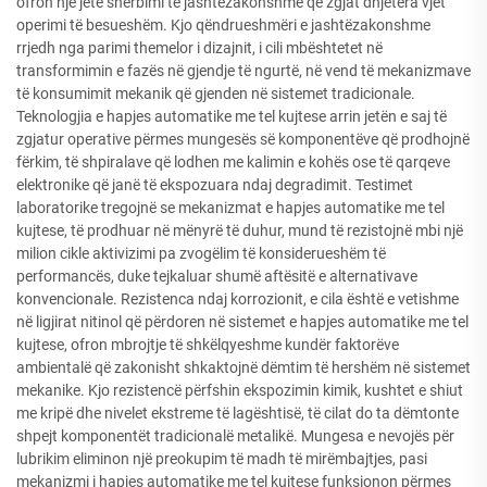
ofron një jetë shërbimi të jashtëzakonshme që zgjat dhjetëra vjet
operimi të besueshëm. Kjo qëndrueshmëri e jashtëzakonshme
rrjedh nga parimi themelor i dizajnit, i cili mbështetet në
transformimin e fazës në gjendje të ngurtë, në vend të mekanizmave
të konsumimit mekanik që gjenden në sistemet tradicionale.
Teknologjia e hapjes automatike me tel kujtese arrin jetën e saj të
zgjatur operative përmes mungesës së komponentëve që prodhojnë
fërkim, të shpiralave që lodhen me kalimin e kohës ose të qarqeve
elektronike që janë të ekspozuara ndaj degradimit. Testimet
laboratorike tregojnë se mekanizmat e hapjes automatike me tel
kujtese, të prodhuar në mënyrë të duhur, mund të rezistojnë mbi një
milion cikle aktivizimi pa zvogëlim të konsiderueshëm të
performancës, duke tejkaluar shumë aftësitë e alternativave
konvencionale. Rezistenca ndaj korrozionit, e cila është e vetishme
në ligjirat nitinol që përdoren në sistemet e hapjes automatike me tel
kujtese, ofron mbrojtje të shkëlqyeshme kundër faktorëve
ambientalë që zakonisht shkaktojnë dëmtim të hershëm në sistemet
mekanike. Kjo rezistencë përfshin ekspozimin kimik, kushtet e shiut
me kripë dhe nivelet ekstreme të lagështisë, të cilat do ta dëmtonte
shpejt komponentët tradicionalë metalikë. Mungesa e nevojës për
lubrikim eliminon një preokupim të madh të mirëmbajtjes, pasi
mekanizmi i hapjes automatike me tel kujtese funksionon përmes