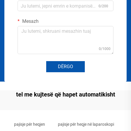
0/200
Mesazh
0/1000
DËRGO
tel me kujtesë që hapet automatikisht
pajisje për heqjen
pajisje për heqje në laparoskopi