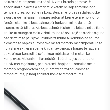
saktësinë e temperaturës së aktivizimit brenda gamave të
specifikuara. Saktësia shtrihet jo vetëm në ndjeshmërinë ndaj
temperaturës, por edhe në konzistencën e forcës së daljes, duke
siguruar që mekanizmi i hapjes automatike me tel memory ofron
forcë mekanike të besueshme për funksionimin e duhur të
sistemeve të lidhura. Kjo besueshmëri është thelbësore në aplikime
kritike ku mungesa e aktivizimit mund të rezultojë në rreziqe sigurie
ose dëmtim të pajisjeve. Inxhinierët mund të kombinojnë shumë
elemente të hapjes automatike me tel memory me temperatura të
ndryshme aktivizimi për të krijuar sekuencat e hapjes të fazuara,
duke ofruar kontroll të sofistikuar mbi sistemet mekanike
komplekse. Mekanizmi i brendshëm i përshtatjes parandalon
aktivizimet e gabuara, pasi sistemi i hapjes automatike me tel
memory reagon vetëm ndaj kushteve të vazhdueshme të
temperaturës, jo ndaj shkurtërimeve të temperaturës.