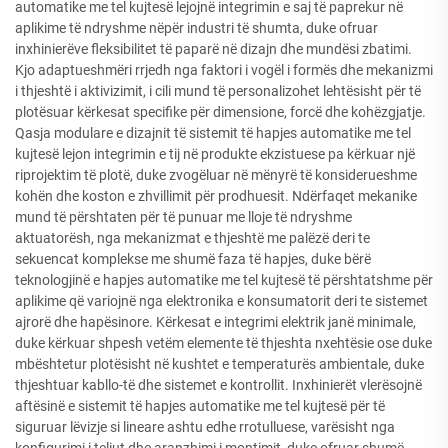
automatike me tel kujtesë lejojnë integrimin e saj të paprekur në
aplikime të ndryshme nëpër industri të shumta, duke ofruar
inxhinierëve fleksibilitet të paparë në dizajn dhe mundësi zbatimi.
Kjo adaptueshmëri rrjedh nga faktori i vogël i formës dhe mekanizmi
i thjeshtë i aktivizimit, i cili mund të personalizohet lehtësisht për të
plotësuar kërkesat specifike për dimensione, forcë dhe kohëzgjatje.
Qasja modulare e dizajnit të sistemit të hapjes automatike me tel
kujtesë lejon integrimin e tij në produkte ekzistuese pa kërkuar një
riprojektim të plotë, duke zvogëluar në mënyrë të konsiderueshme
kohën dhe koston e zhvillimit për prodhuesit. Ndërfaqet mekanike
mund të përshtaten për të punuar me lloje të ndryshme
aktuatorësh, nga mekanizmat e thjeshtë me palëzë deri te
sekuencat komplekse me shumë faza të hapjes, duke bërë
teknologjinë e hapjes automatike me tel kujtesë të përshtatshme për
aplikime që variojnë nga elektronika e konsumatorit deri te sistemet
ajrorë dhe hapësinore. Kërkesat e integrimi elektrik janë minimale,
duke kërkuar shpesh vetëm elemente të thjeshta nxehtësie ose duke
mbështetur plotësisht në kushtet e temperaturës ambientale, duke
thjeshtuar kabllo-të dhe sistemet e kontrollit. Inxhinierët vlerësojnë
aftësinë e sistemit të hapjes automatike me tel kujtesë për të
siguruar lëvizje si lineare ashtu edhe rrotulluese, varësisht nga
konfigurimi i teliut dhe aranzhimi i montimit, duke ofruar shumë