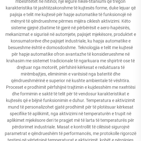
mbështetet në nitinol, një legurë nikeli-titaniumi që tregon
karakteristika të jashtëzakonshme të kujtesës forme, duke lejuar që
pajisja e telit me kujtesë për hapje automatike të funksionojë në
mënyrë të qëndrueshme përmes mijëra ciklesh aktivizimi. Këto
sisteme gjejnë zbatime të gjerë në përbërësit e aero-hapësirës,
mekanizmat e sigurisë në automjete, pajisjet mjekësore, produktet e
konsumatorëve dhe pajisjet industriale, ku hapja automatike e
besueshme është e domosdoshme. Teknologjia e telit me kujtesë
për hapje automatike ofron avantazhe të konsiderueshme në
krahasim me sistemet tradicionale të ngarkuara me shpirtrë ose të
drejtuar nga motorët, përfshirë kërkesat e reduktuara të
mirëmbajtjes, eliminimin e varësisë nga bateritë dhe
qëndrueshmërinë e superior në kushte ambientale të vështira.
Proceset e prodhimit përfshijnë trajtimin e kujdesshëm me nxehtësi
dhe formimin e saktë të telit për të vendosur karakteristikat e
kujtesës që e bëjnë funksionimin e duhur. Temperatura e aktivizimit
mund të personalizohet gjatë prodhimit për të plotësuar kërkesat
specifike të aplikimit, nga aktivizimi në temperaturën e trupit në
aplikimet mjekësore deri te pragjet më të larta të temperaturës për
përdorimet industriale. Masat e kontrollit të cilësisë sigurojnë
parametrat e qëndrueshëm të performancës, me protokolle rigorozë
testimi që vërtetojnë temperaturat e aktivizimit, kohët e përgjigjes