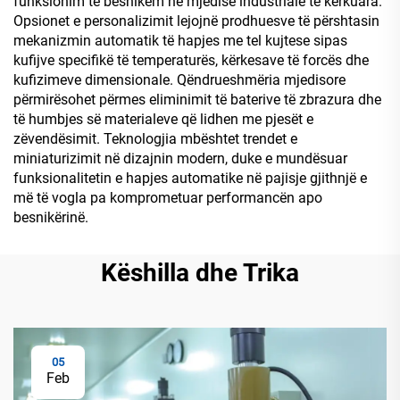
funksionim të besnikëm në mjedise industriale të kërkuara.
Opsionet e personalizimit lejojnë prodhuesve të përshtasin
mekanizmin automatik të hapjes me tel kujtese sipas
kufijve specifikë të temperaturës, kërkesave të forcës dhe
kufizimeve dimensionale. Qëndrueshmëria mjedisore
përmirësohet përmes eliminimit të baterive të zbrazura dhe
të humbjes së materialeve që lidhen me pjesët e
zëvendësimit. Teknologjia mbështet trendet e
miniaturizimit në dizajnin modern, duke e mundësuar
funksionalitetin e hapjes automatike në pajisje gjithnjë e
më të vogla pa komprometuar performancën apo
besnikërinë.
Këshilla dhe Trika
05
Feb