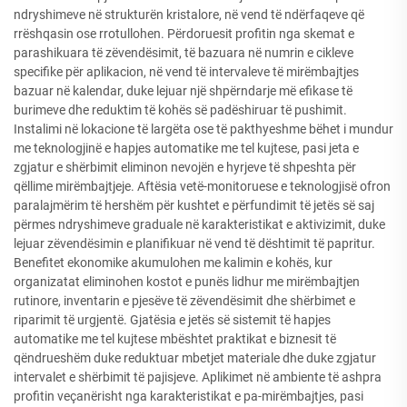
ndryshimeve në strukturën kristalore, në vend të ndërfaqeve që
rrëshqasin ose rrotullohen. Përdoruesit profitin nga skemat e
parashikuara të zëvendësimit, të bazuara në numrin e cikleve
specifike për aplikacion, në vend të intervaleve të mirëmbajtjes
bazuar në kalendar, duke lejuar një shpërndarje më efikase të
burimeve dhe reduktim të kohës së padëshiruar të pushimit.
Instalimi në lokacione të largëta ose të pakthyeshme bëhet i mundur
me teknologjinë e hapjes automatike me tel kujtese, pasi jeta e
zgjatur e shërbimit eliminon nevojën e hyrjeve të shpeshta për
qëllime mirëmbajtjeje. Aftësia vetë-monitoruese e teknologjisë ofron
paralajmërim të hershëm për kushtet e përfundimit të jetës së saj
përmes ndryshimeve graduale në karakteristikat e aktivizimit, duke
lejuar zëvendësimin e planifikuar në vend të dështimit të papritur.
Benefitet ekonomike akumulohen me kalimin e kohës, kur
organizatat eliminohen kostot e punës lidhur me mirëmbajtjen
rutinore, inventarin e pjesëve të zëvendësimit dhe shërbimet e
riparimit të urgjentë. Gjatësia e jetës së sistemit të hapjes
automatike me tel kujtese mbështet praktikat e biznesit të
qëndrueshëm duke reduktuar mbetjet materiale dhe duke zgjatur
intervalet e shërbimit të pajisjeve. Aplikimet në ambiente të ashpra
profitin veçanërisht nga karakteristikat e pa-mirëmbajtjes, pasi