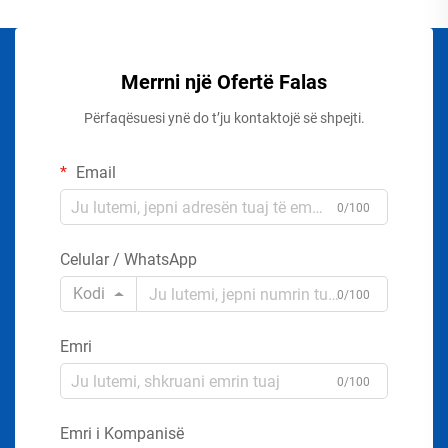
Merrni një Ofertë Falas
Përfaqësuesi ynë do t’ju kontaktojë së shpejti.
Email
0/100
Celular / WhatsApp
Kodi
0/100
Emri
0/100
Emri i Kompanisë