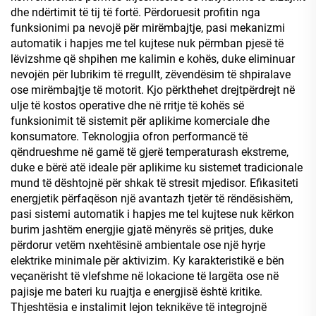
dhe ndërtimit të tij të fortë. Përdoruesit profitin nga
funksionimi pa nevojë për mirëmbajtje, pasi mekanizmi
automatik i hapjes me tel kujtese nuk përmban pjesë të
lëvizshme që shpihen me kalimin e kohës, duke eliminuar
nevojën për lubrikim të rregullt, zëvendësim të shpiralave
ose mirëmbajtje të motorit. Kjo përkthehet drejtpërdrejt në
ulje të kostos operative dhe në rritje të kohës së
funksionimit të sistemit për aplikime komerciale dhe
konsumatore. Teknologjia ofron performancë të
qëndrueshme në gamë të gjerë temperaturash ekstreme,
duke e bërë atë ideale për aplikime ku sistemet tradicionale
mund të dështojnë për shkak të stresit mjedisor. Efikasiteti
energjetik përfaqëson një avantazh tjetër të rëndësishëm,
pasi sistemi automatik i hapjes me tel kujtese nuk kërkon
burim jashtëm energjie gjatë mënyrës së pritjes, duke
përdorur vetëm nxehtësinë ambientale ose një hyrje
elektrike minimale për aktivizim. Ky karakteristikë e bën
veçanërisht të vlefshme në lokacione të largëta ose në
pajisje me bateri ku ruajtja e energjisë është kritike.
Thjeshtësia e instalimit lejon teknikëve të integrojnë