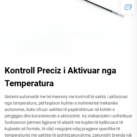
Kontroll Preciz i Aktivuar nga
Temperatura
Sistemi automatik me tel memory me kontroll të saktë, i aktivizuar
nga temperatura, përfaqëson kulmin e inxhinierisë mekanike
autonome, duke ofruar saktësi të papërshkruar në kohën e
përgjigjes dhe konzistencën e aktivizimit. Ky mekanizëm i sofistikuar
funksionon përmes ligjirave të aleatit me kujdes të kalibruara të
kujtesës së formës, të cilat reagojnë ndaj pragjeve specifike të
temperaturës me saktësi të jashtëzakonshme, zakonisht brenda një