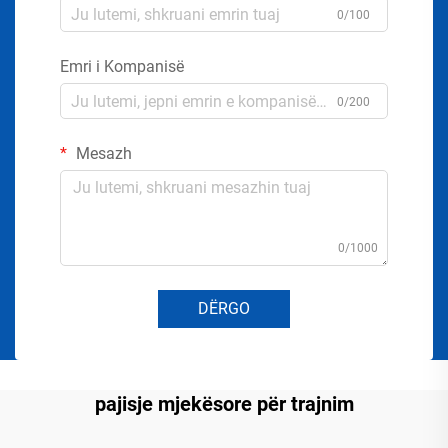
0/100
Emri i Kompanisë
0/200
Mesazh
0/1000
DËRGO
pajisje mjekësore për trajnim