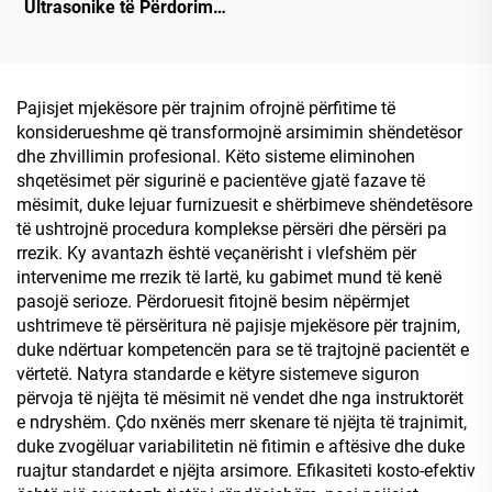
Ultrasonike të Përdorimit
të Vetëm Një Herë
Pajisjet mjekësore për trajnim ofrojnë përfitime të
konsiderueshme që transformojnë arsimimin shëndetësor
dhe zhvillimin profesional. Këto sisteme eliminohen
shqetësimet për sigurinë e pacientëve gjatë fazave të
mësimit, duke lejuar furnizuesit e shërbimeve shëndetësore
të ushtrojnë procedura komplekse përsëri dhe përsëri pa
rrezik. Ky avantazh është veçanërisht i vlefshëm për
intervenime me rrezik të lartë, ku gabimet mund të kenë
pasojë serioze. Përdoruesit fitojnë besim nëpërmjet
ushtrimeve të përsëritura në pajisje mjekësore për trajnim,
duke ndërtuar kompetencën para se të trajtojnë pacientët e
vërtetë. Natyra standarde e këtyre sistemeve siguron
përvoja të njëjta të mësimit në vendet dhe nga instruktorët
e ndryshëm. Çdo nxënës merr skenare të njëjta të trajnimit,
duke zvogëluar variabilitetin në fitimin e aftësive dhe duke
ruajtur standardet e njëjta arsimore. Efikasiteti kosto-efektiv