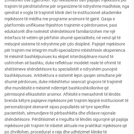
zhvillohen ose zgjerohen. Kjo fleksibilitet bën pajisjet mjekësore për
trajnim të përshtatshme për organizime të ndryshme madhësie, nga
qendrat e vogla të trajnimit klinik deri te institucionet akademike
mjekësore të mëdha me programe arsimore të gjerë. Qasja e
platformës unifikuese thjeshton trajnimin e përdoruesve, pasi
edukatorët dhe nxënësit shëndetësorë familiarizohen me një
interfacs të vetëm që përfshin shumë specialitete, në vend që të
mësojnë sisteme të ndryshme për çdo disiplinë. Pajisjet mjekësore
për trajnim me integrim multi-specializimi mbështesin eksperienca
të mësimit bashkëpunues ku ekipet interdisiplinare mund të
ushtrohen së bashku, duke reflektuar modelet reale të ofrimit të
shërbimeve shëndetësore ku specialistët e ndryshëm punojnë
bashkëpunues. Arkitektura e sistemit lejon qasjen simultane për
shumë përdorues, duke mbështetur seancat grupore të trajnimit
dhe mundësitë e mësimit ndërmjet bashkoshkollorëve që
përmisojnë efikasitetin arsimor. Aftësitë e menaxhimit të lëndës
brenda këtyre pajisjeve mjekësore për trajnim lejojnë institucionet të
personalizojnë skenaret sipas popullatës së tyre specifike
pacientësh, sëmundjeve të përbashkëta dhe sfidave rajonale
shëndetësore. Përditësimet e rregullta të lëndës sigurojnë që pajisja
mjekësore për trajnim të mbetet aktuale me praktikat mjekësore që
po zhvillohen, procedurat e reja dhe udhëzimet klinike të