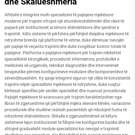
dhe Skalueshmëria
Aftësitë e integrimi multi-specializimi të pajisjeve mjekësore
moderne për trajnim ofrojnë një shumëvershëlshmëri dhe vlerë të
paparë për institucionet arsimore shëndetësore dhe qendrat e
trajnimit. Këto sisteme të përfshira përfshijnë disiplina mjekësore të
ndryshme brenda një platforme të vetme, duke eliminuar nevojën
për pajisje të veçanta trajnimi dhe duke zvogëluar koston totale të
pajisjeve. Platforma e pajisjeve mjekësore për trajnim mbështet
specialitetet kirurgjikale, procedurat infermierore, protokollet e
medicinës së urgjencës, teknikat diagnostike dhe intervenimet
terapeutike përmes konfigurimeve modulare dhe komponentëve të
zëvendësueshëm. Ky qasje integrimi siguron një cilësi të konzistentë
trajnimi nëpër specialitete mjekësore të ndryshme, duke ruajtur
kërkesat specifike për secilën specialitet dhe nuancat procedurale.
Pajisjet mjekësore të avancuara për trajnim karakterizohen nga
librari të zgjerueshme që përfshijnë mijëra skenare klinike, variacione
procedurale dhe studime rastesh pacientësh që mbulojnë fusha të
ndryshme shëndetësore. Shkalla e zgjerueshmërisë së këtyre
sistemeve lejon institucionet të fillojnë me konfigurime bazike dhe të
shtojnë gradualisht module specializimi kur nevojat e trajnimit