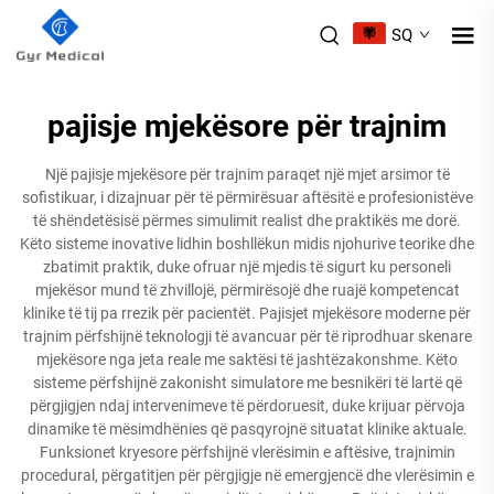
SQ
pajisje mjekësore për trajnim
Një pajisje mjekësore për trajnim paraqet një mjet arsimor të
sofistikuar, i dizajnuar për të përmirësuar aftësitë e profesionistëve
të shëndetësisë përmes simulimit realist dhe praktikës me dorë.
Këto sisteme inovative lidhin boshllëkun midis njohurive teorike dhe
zbatimit praktik, duke ofruar një mjedis të sigurt ku personeli
mjekësor mund të zhvillojë, përmirësojë dhe ruajë kompetencat
klinike të tij pa rrezik për pacientët. Pajisjet mjekësore moderne për
trajnim përfshijnë teknologji të avancuar për të riprodhuar skenare
mjekësore nga jeta reale me saktësi të jashtëzakonshme. Këto
sisteme përfshijnë zakonisht simulatore me besnikëri të lartë që
përgjigjen ndaj intervenimeve të përdoruesit, duke krijuar përvoja
dinamike të mësimdhënies që pasqyrojnë situatat klinike aktuale.
Funksionet kryesore përfshijnë vlerësimin e aftësive, trajnimin
procedural, përgatitjen për përgjigje në emergjencë dhe vlerësimin e