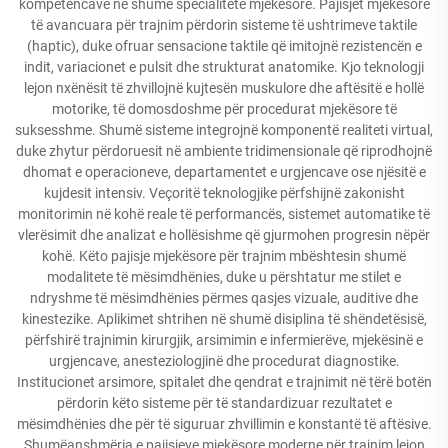
kompetencave në shumë specialitete mjekësore. Pajisjet mjekësore
të avancuara për trajnim përdorin sisteme të ushtrimeve taktile
(haptic), duke ofruar sensacione taktile që imitojnë rezistencën e
indit, variacionet e pulsit dhe strukturat anatomike. Kjo teknologji
lejon nxënësit të zhvillojnë kujtesën muskulore dhe aftësitë e hollë
motorike, të domosdoshme për procedurat mjekësore të
suksesshme. Shumë sisteme integrojnë komponentë realiteti virtual,
duke zhytur përdoruesit në ambiente tridimensionale që riprodhojnë
dhomat e operacioneve, departamentet e urgjencave ose njësitë e
kujdesit intensiv. Veçoritë teknologjike përfshijnë zakonisht
monitorimin në kohë reale të performancës, sistemet automatike të
vlerësimit dhe analizat e hollësishme që gjurmohen progresin nëpër
kohë. Këto pajisje mjekësore për trajnim mbështesin shumë
modalitete të mësimdhënies, duke u përshtatur me stilet e
ndryshme të mësimdhënies përmes qasjes vizuale, auditive dhe
kinestezike. Aplikimet shtrihen në shumë disiplina të shëndetësisë,
përfshirë trajnimin kirurgjik, arsimimin e infermierëve, mjekësinë e
urgjencave, anesteziologjinë dhe procedurat diagnostike.
Institucionet arsimore, spitalet dhe qendrat e trajnimit në tërë botën
përdorin këto sisteme për të standardizuar rezultatet e
mësimdhënies dhe për të siguruar zhvillimin e konstantë të aftësive.
Shumëanshmëria e pajisjeve mjekësore moderne për trajnim lejon