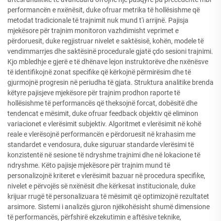
performancën e nxënësit, duke ofruar metrika të hollësishme që
metodat tradicionale të trajnimit nuk mund t'i arrijnë. Pajisja
mjekësore për trajnim monitoron vazhdimisht veprimet e
përdoruesit, duke regjistruar nivelet e saktësisë, kohën, modele të
vendimmarrjes dhe saktësinë procedurale gjatë çdo sesioni trajnimi.
Kjo mbledhje e gjerë e të dhënave lejon instruktorëve dhe nxënësve
të identifikojnë zonat specifike që kërkojnë përmirësim dhe të
gjurmojnë progresin në periudha të gjata. Struktura analitike brenda
këtyre pajisjeve mjekësore për trajnim prodhon raporte të
hollësishme të performancës që theksojnë forcat, dobësitë dhe
tendencat e mësimit, duke ofruar feedback objektiv që eliminon
variacionet e vlerësimit subjektiv. Algoritmet e vlerësimit në kohë
reale e vlerësojnë performancën e përdoruesit në krahasim me
standardet e vendosura, duke siguruar standarde vlerësimi të
konzistentë në sesione të ndryshme trajnimi dhe në lokacione të
ndryshme. Këto pajisje mjekësore për trajnim mund të
personalizojnë kriteret e vlerësimit bazuar në procedura specifike,
nivelet e përvojës së nxënësit dhe kërkesat institucionale, duke
krijuar rrugë të personalizuara të mësimit që optimizojnë rezultatet
arsimore. Sistemi i analizës gjuron njëkohësisht shumë dimensione
të performancës, përfshirë ekzekutimin e aftësive teknike,