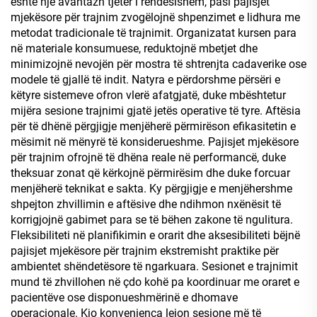
është një avantazh tjetër i rëndësishëm, pasi pajisjet
mjekësore për trajnim zvogëlojnë shpenzimet e lidhura me
metodat tradicionale të trajnimit. Organizatat kursen para
në materiale konsumuese, reduktojnë mbetjet dhe
minimizojnë nevojën për mostra të shtrenjta cadaverike ose
modele të gjallë të indit. Natyra e përdorshme përsëri e
këtyre sistemeve ofron vlerë afatgjatë, duke mbështetur
mijëra sesione trajnimi gjatë jetës operative të tyre. Aftësia
për të dhënë përgjigje menjëherë përmirëson efikasitetin e
mësimit në mënyrë të konsiderueshme. Pajisjet mjekësore
për trajnim ofrojnë të dhëna reale në performancë, duke
theksuar zonat që kërkojnë përmirësim dhe duke forcuar
menjëherë teknikat e sakta. Ky përgjigje e menjëhershme
shpejton zhvillimin e aftësive dhe ndihmon nxënësit të
korrigjojnë gabimet para se të bëhen zakone të ngulitura.
Fleksibiliteti në planifikimin e orarit dhe aksesibiliteti bëjnë
pajisjet mjekësore për trajnim ekstremisht praktike për
ambientet shëndetësore të ngarkuara. Sesionet e trajnimit
mund të zhvillohen në çdo kohë pa koordinuar me oraret e
pacientëve ose disponueshmërinë e dhomave
operacionale. Kjo konvenienca lejon sesione më të