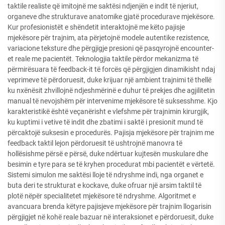
taktile realiste që imitojnë me saktësi ndjenjën e indit të njeriut,
organeve dhe strukturave anatomike gjatë procedurave mjekësore.
Kur profesionistët e shëndetit interaktojnë me këto pajisje
mjekësore për trajnim, ata përjetojnë modele autentike rezistence,
variacione teksture dhe përgjigje presioni që pasqyrojnë encounter-
et reale me pacientët. Teknologjia taktile përdor mekanizma të
përmirësuara të feedback-it të forcës që përgjigjen dinamikisht ndaj
veprimeve të përdoruesit, duke krijuar një ambient trajnimi të thellë
ku nxënësit zhvillojnë ndjeshmërinë e duhur të prekjes dhe agjilitetin
manual të nevojshëm për intervenime mjekësore të suksesshme. Kjo
karakteristikë është veçanërisht e vlefshme për trajnimin kirurgjik,
ku kuptimi i vetive të indit dhe zbatimi i saktë i presionit mund të
përcaktojë suksesin e procedurës. Pajisja mjekësore për trajnim me
feedback taktil lejon përdoruesit të ushtrojnë manovra të
hollësishme përsë e përsë, duke ndërtuar kujtesën muskulare dhe
besimin e tyre para se të kryhen procedurat mbi pacientët e vërtetë.
Sistemi simulon me saktësi lloje të ndryshme indi, nga organet e
buta deri te strukturat e kockave, duke ofruar një arsim taktil të
plotë nëpër specialitetet mjekësore të ndryshme. Algoritmet e
avancuara brenda këtyre pajisjeve mjekësore për trajnim llogarisin
përgjigjet në kohë reale bazuar në interaksionet e përdoruesit, duke