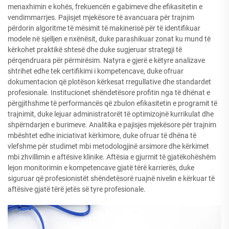
menaxhimin e kohës, frekuencën e gabimeve dhe efikasitetin e
vendimmarrjes. Pajisjet mjekësore të avancuara për trajnim
përdorin algoritme të mësimit të makinerisë për të identifikuar
modele në sjelljen e nxënësit, duke parashikuar zonat ku mund të
kërkohet praktikë shtesë dhe duke sugjeruar strategji të
përqendruara për përmirësim. Natyra e gjerë e këtyre analizave
shtrihet edhe tek certifikimi i kompetencave, duke ofruar
dokumentacion që plotëson kërkesat rregullative dhe standardet
profesionale. Institucionet shëndetësore profitin nga të dhënat e
përgjithshme të performancës që zbulon efikasitetin e programit të
trajnimit, duke lejuar administratorët të optimizojnë kurrikulat dhe
shpërndarjen e burimeve. Analitika e pajisjes mjekësore për trajnim
mbështet edhe iniciativat kërkimore, duke ofruar të dhëna të
vlefshme për studimet mbi metodologjinë arsimore dhe kërkimet
mbi zhvillimin e aftësive klinike. Aftësia e gjurmit të gjatëkohëshëm
lejon monitorimin e kompetencave gjatë tërë karrierës, duke
siguruar që profesionistët shëndetësorë ruajnë nivelin e kërkuar të
aftësive gjatë tërë jetës së tyre profesionale.