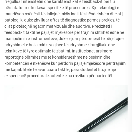
rregulluar intensitetin dhe karakteristikat e feedback-it për t’u
përshtatur me kërkesat specifike të procedurës. Kjo teknologji e
mundëson nxënësit të dallojnë midis indit të shëndetshëm dhe atij
patologjik, duke zhvilluar aftësitë diagnostike përmes prekjes, të
cilat plotësojnë ngacmimet vizuale dhe auditive. Preciziteti i
feedback-it taktil në pajisjet mjekësore për trajnim shtrihet edhe në
manipulimin e instrumenteve, duke lejuar përdoruesit të përjetojnë
ndryshimet e holla midis veglave të ndryshme kirurgjikale dhe
teknikave të tyre optimale të zbatimi. Institucionet arsimore
raportojnë përmirësime të konsiderueshme në besimin dhe
kompetencën e nxënësve kur përdorin pajisje mjekësore për trajnim
me kapabilitete të avancuara taktile, pasi studentët fitojnë një
eksperiencë procedurale autentike pa rrezikun për pacientët.