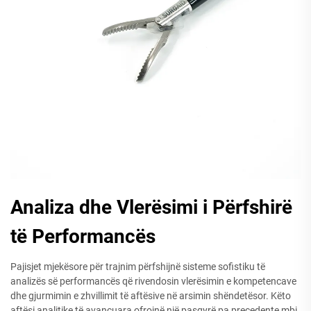
Analiza dhe Vlerësimi i Përfshirë
të Performancës
Pajisjet mjekësore për trajnim përfshijnë sisteme sofistiku të
analizës së performancës që rivendosin vlerësimin e kompetencave
dhe gjurmimin e zhvillimit të aftësive në arsimin shëndetësor. Këto
aftësi analitike të avancuara ofrojnë një pasqyrë pa precedente mbi