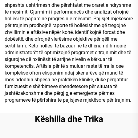
shpeshta ushtrimesh dhe përshtatet me oraret e ndryshme
të mësimit. Gjurmimi i performancës dhe analizat ofrojnë
hollësi të paparë në progresin e mësimit. Pajisjet mjekësore
për trajnim prodhojnë raporte të hollësishme që tregojnë
zhvillimin e aftësive nëpër kohë, identifikojnë forcat dhe
dobësitë, dhe ofrojnë vlerësime objektive për qëllime
sertifikimi. Këto hollësi të bazuar në të dhëna ndihmojnë
administratorët të optimizojnë programet e trajnimit dhe të
sigurojnë që nxënësit të arrijnë nivelin e kërkuar të
kompetencës. Aftësia për të simuluar raste të rralla ose
komplekse ofron eksponim ndaj skenarëve që mund të
mos ndodhin shpesh në praktikën klinike, duke përgatitur
furnizuesit e shërbimeve shëndetësore për situata të
jashtëzakonshme dhe përgjigje emergjente përmes
programeve të përfshira të pajisjeve mjekësore për trajnim.
Këshilla dhe Trika