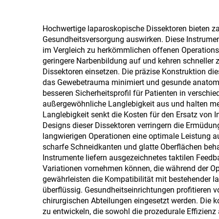
Hochwertige laparoskopische Dissektoren bieten zahl
Gesundheitsversorgung auswirken. Diese Instrument
im Vergleich zu herkömmlichen offenen Operationsm
geringere Narbenbildung auf und kehren schneller 
Dissektoren einsetzen. Die präzise Konstruktion di
das Gewebetrauma minimiert und gesunde anatomisc
besseren Sicherheitsprofil für Patienten in versc
außergewöhnliche Langlebigkeit aus und halten mehr
Langlebigkeit senkt die Kosten für den Ersatz von 
Designs dieser Dissektoren verringern die Ermüdung
langwierigen Operationen eine optimale Leistung a
scharfe Schneidkanten und glatte Oberflächen beha
Instrumente liefern ausgezeichnetes taktilen Fe
Variationen vornehmen können, die während der Ope
gewährleisten die Kompatibilität mit bestehender
überflüssig. Gesundheitseinrichtungen profitieren 
chirurgischen Abteilungen eingesetzt werden. Die 
zu entwickeln, die sowohl die prozedurale Effizien