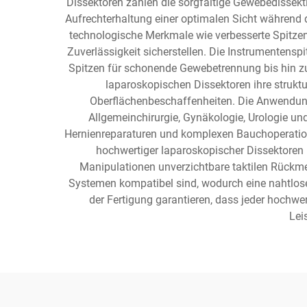
Dissektoren zählen die sorgfältige Gewebedissekt
Aufrechterhaltung einer optimalen Sicht während 
technologische Merkmale wie verbesserte Spitzen
Zuverlässigkeit sicherstellen. Die Instrumentensp
Spitzen für schonende Gewebetrennung bis hin zu 
laparoskopischen Dissektoren ihre struktu
Oberflächenbeschaffenheiten. Die Anwendung
Allgemeinchirurgie, Gynäkologie, Urologie un
Hernienreparaturen und komplexen Bauchoperatione
hochwertiger laparoskopischer Dissektoren r
Manipulationen unverzichtbare taktilen Rückme
Systemen kompatibel sind, wodurch eine nahtlose
der Fertigung garantieren, dass jeder hochwe
Lei