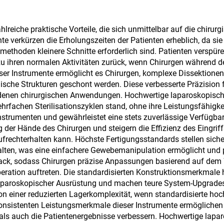
reiche praktische Vorteile, die sich unmittelbar auf die chirurg
e verkürzen die Erholungszeiten der Patienten erheblich, da si
ethoden kleinere Schnitte erforderlich sind. Patienten verspü
zu ihren normalen Aktivitäten zurück, wenn Chirurgen während d
eser Instrumente ermöglicht es Chirurgen, komplexe Dissektione
he Strukturen geschont werden. Diese verbesserte Präzision f
hiedenen chirurgischen Anwendungen. Hochwertige laparoskopisch
fachen Sterilisationszyklen stand, ohne ihre Leistungsfähigkeit
Instrumenten und gewährleistet eine stets zuverlässige Verfügba
 der Hände des Chirurgen und steigern die Effizienz des Eingri
ufrechterhalten kann. Höchste Fertigungsstandards stellen sich
lten, was eine einfachere Gewebemanipulation ermöglicht und p
edback, sodass Chirurgen präzise Anpassungen basierend auf d
ration auftreten. Die standardisierten Konstruktionsmerkmale 
 laparoskopischer Ausrüstung und machen teure System-Upgrade
von einer reduzierten Lagerkomplexität, wenn standardisierte h
konsistenten Leistungsmerkmale dieser Instrumente ermöglichen 
z als auch die Patientenergebnisse verbessern. Hochwertige lapa