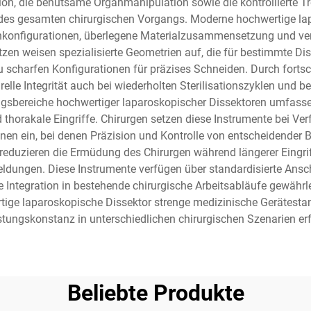
ion, die behutsame Organmanipulation sowie die kontrollierte Tr
des gesamten chirurgischen Vorgangs. Moderne hochwertige lap
konfigurationen, überlegene Materialzusammensetzung und verfe
itzen weisen spezialisierte Geometrien auf, die für bestimmte 
scharfen Konfigurationen für präzises Schneiden. Durch fortsch
relle Integrität auch bei wiederholten Sterilisationszyklen und 
sbereiche hochwertiger laparoskopischer Dissektoren umfassen
d thorakale Eingriffe. Chirurgen setzen diese Instrumente bei V
n ein, bei denen Präzision und Kontrolle von entscheidender B
eduzieren die Ermüdung des Chirurgen während längerer Eingriffe 
ldungen. Diese Instrumente verfügen über standardisierte Ansc
 Integration in bestehende chirurgische Arbeitsabläufe gewähr
rtige laparoskopische Dissektor strenge medizinische Gerätestand
stungskonstanz in unterschiedlichen chirurgischen Szenarien erfü
Beliebte Produkte