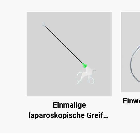
Einw
Einmalige
laparoskopische Greifer
(grüner Griff, mit
Ratsche)