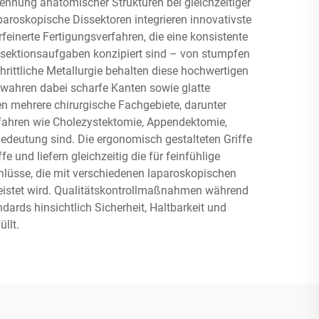
ennung anatomischer Strukturen bei gleichzeitiger
aroskopische Dissektoren integrieren innovativste
inerte Fertigungsverfahren, die eine konsistente
Dissektionsaufgaben konzipiert sind – von stumpfen
rittliche Metallurgie behalten diese hochwertigen
bewahren dabei scharfe Kanten sowie glatte
 mehrere chirurgische Fachgebiete, darunter
erfahren wie Cholezystektomie, Appendektomie,
edeutung sind. Die ergonomisch gestalteten Griffe
und liefern gleichzeitig die für feinfühlige
hlüsse, die mit verschiedenen laparoskopischen
leistet wird. Qualitätskontrollmaßnahmen während
ards hinsichtlich Sicherheit, Haltbarkeit und
llt.