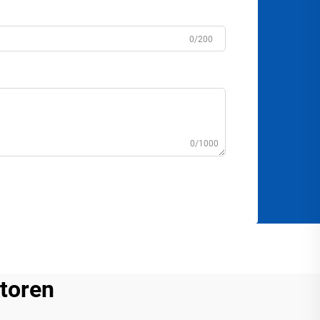
0/200
0/1000
toren