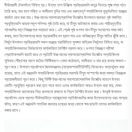
দীর্ঘমেয়াদী টেকসইতা নিশ্চিত হয়। উন্নত তাপ চিকিত্সা প্রক্রিয়াগুলি ধাতুর ভিতরে সূক্ষ্ম শস্য গঠন
তৈরি করে, যার ফলে শক্তি ও নমনীয়তা বৃদ্ধি পায় এবং গুরুত্বপূর্ণ শল্যচিকিৎসা মুহূর্তগুলিতে যন্ত্রের
ব্যর্থতা রোধ করা যায়। উচ্চ-মানের ল্যাপারোস্কোপিক ডিসেক্টর উৎপাদনে ব্যবহৃত পৃষ্ঠ সমাপ্তি
প্রযুক্তিগুলি আয়না-সদৃশ পলিশড পৃষ্ঠ তৈরি করে, যা টিস্যু আটকানো কমায় এবং শারীরবৃত্তীয়
গঠনগুলির মসৃণ নিয়ন্ত্রণকে সহায়তা করে। এই শ্রেষ্ঠ পৃষ্ঠ গুণগত মান টিস্যু সংযোগের সময় ঘর্ষণ
কমায়, ফলে ডিসেকশনের জন্য প্রয়োজনীয় বল হ্রাস পায় এবং অনিচ্ছাকৃত টিস্যু ক্ষতির ঝুঁকি কমে।
নির্ভুল উৎপাদন প্রক্রিয়াগুলি সকল যন্ত্রের পরামিতিতে সুসঙ্গত মাত্রিক নির্ভুলতা নিশ্চিত করে, যা
শল্যচিকিৎসকদের নির্ভরযোগ্য কার্যকারিতা বৈশিষ্ট্য প্রদান করে। গুণগত নিয়ন্ত্রণ পরীক্ষা
প্রোটোকলগুলি যাচাই করে যে প্রতিটি উচ্চ-মানের ল্যাপারোস্কোপিক ডিসেক্টর শল্যচিকিৎসা
সুবিধায় পৌঁছানোর আগে কঠোর নির্দিষ্টকরণ—যেমন কঠোরতা, নমনীয়তা ও ধার ধরে রাখার ক্ষমতা—
পূরণ করে। উপাদান প্রকৌশলে জৈবসামঞ্জস্য (বায়োকম্প্যাটিবিলিটি) বিবেচনাও অন্তর্ভুক্ত করা
হয়েছে, যাতে এই যন্ত্রগুলি শল্যচিকিৎসা প্রক্রিয়ায় সরাসরি টিস্যু সংস্পর্শের জন্য সমস্ত নিয়ন্ত্রক
প্রয়োজনীয়তা পূরণ করে। কিছু নির্দিষ্ট উচ্চ-মানের ল্যাপারোস্কোপিক ডিসেক্টর মডেলে উন্নত
কোটিং প্রযুক্তি প্রয়োগ করা হতে পারে যাতে এদের কার্যকারিতা আরও উন্নত করা যায়, যেমন
শল্যচিকিৎসা আলোকের নিচে ঝলসানো কমানো বা গ্রিপ বৈশিষ্ট্য উন্নত করা। উৎকৃষ্ট উপাদান
প্রকৌশল থেকে প্রাপ্ত দীর্ঘস্থায়িত্ব স্বাস্থ্যসেবা প্রতিষ্ঠানগুলির জন্য উল্লেখযোগ্য খরচ সাশ্রয়
ঘটায়, কারণ এই যন্ত্রগুলি শতাধিক ব্যবহার চক্রের মধ্যে কোনো ক্ষয় ছাড়াই তাদের কার্যকারিতা
বজায় রাখে।