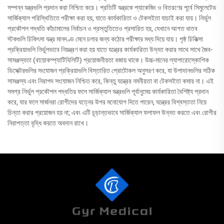
সম্পন্ন যন্ত্রগুলি প্রদান করা নিশ্চিত করে। প্রতিটি যন্ত্রকে প্যাকেজিং ও বিতরণের পূর্বে সিমুলেটেড
সার্জিক্যাল পরিস্থিতিতে পরীক্ষা করা হয়, যাতে কার্যকারিতা ও টেকসইতা যাচাই করা যায়। নির্ভুল
প্রকৌশল পদ্ধতি কাঁচামালের নির্বাচন ও প্রস্তুতিতেও প্রসারিত হয়, যেখানে আগত ধাতব
স্টকগুলি চিকিৎসা যন্ত্র মানদণ্ড মেনে চলার জন্য কঠোর পরীক্ষার মধ্য দিয়ে যায়। পৃষ্ঠ চিকিত্সা
প্রক্রিয়াগুলি নির্ভুলভাবে নিয়ন্ত্রণ করা হয় যাতে যন্ত্রের কার্যকারিতা উন্নত করার সাথে সাথে জৈব-
সামঞ্জস্যতা (বায়োকম্প্যাটিবিলিটি) প্রয়োজনীয়তা বজায় থাকে। উচ্চ-মানের ল্যাপারোস্কোপিক
ডিসেক্টরগুলির সংযোজন প্রক্রিয়াগুলি বিস্তারিত প্রোটোকল অনুসরণ করে, যা উপাদানগুলির সঠিক
সামঞ্জস্য এবং নিরাপদ সংযোজন নিশ্চিত করে, কিন্তু যন্ত্রের নমনীয়তা বা টেকসইতা কমায় না। এই
সমগ্র নির্ভুল প্রকৌশল পদ্ধতির ফলে সার্জিক্যাল যন্ত্রগুলি পূর্বানুমেয় কার্যকারিতা বৈশিষ্ট্য প্রদান
করে, যার ফলে সার্জনরা রোগীদের যত্নের উপর মনোযোগ দিতে পারেন, যন্ত্রের বিশ্বস্ততা নিয়ে
চিন্তা করার প্রয়োজন হয় না; এবং এটি চূড়ান্তভাবে সার্জিক্যাল ফলাফল উন্নত করতে এবং রোগীর
নিরাপত্তা বৃদ্ধি করতে অবদান রাখে।