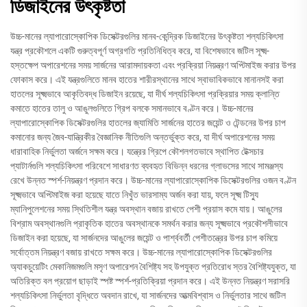
ডিজাইনের উৎকৃষ্টতা
উচ্চ-মানের ল্যাপারোস্কোপিক ডিসেক্টরগুলির মানব-কেন্দ্রিক ডিজাইনের উৎকৃষ্টতা শল্যচিকিৎসা
যন্ত্র প্রকৌশলে একটি গুরুত্বপূর্ণ অগ্রগতি প্রতিনিধিত্ব করে, যা বিশেষভাবে জটিল সূক্ষ্ম-
হস্তক্ষেপ অপারেশনের সময় সার্জনের আরামদায়কতা এবং প্রক্রিয়া নিয়ন্ত্রণ অপ্টিমাইজ করার উপর
ফোকাস করে। এই যন্ত্রগুলিতে মানব হাতের শারীরস্থানের সাথে স্বাভাবিকভাবে মানানসই করা
হাতলের সূক্ষ্মভাবে আকৃতিবদ্ধ ডিজাইন রয়েছে, যা দীর্ঘ শল্যচিকিৎসা প্রক্রিয়ার সময় ক্লান্তি
কমাতে হাতের তালু ও আঙুলগুলিতে গ্রিপ বলকে সমানভাবে বণ্টন করে। উচ্চ-মানের
ল্যাপারোস্কোপিক ডিসেক্টরগুলির হাতলের জ্যামিতি সার্জনের হাতের জয়েন্ট ও টেন্ডনের উপর চাপ
কমানোর জন্য জৈব-যান্ত্রিকীর বৈজ্ঞানিক নীতিগুলি অন্তর্ভুক্ত করে, যা দীর্ঘ অপারেশনের সময়
ধারাবাহিক নির্ভুলতা অর্জনে সক্ষম করে। যন্ত্রের গ্রিপে কৌশলগতভাবে স্থাপিত টেক্সচার
প্যাটার্নগুলি শল্যচিকিৎসা পরিবেশে সাধারণত ব্যবহৃত বিভিন্ন ধরনের গ্লাভসের সাথে সামঞ্জস্য
রেখে উন্নত স্পর্শ-নিয়ন্ত্রণ প্রদান করে। উচ্চ-মানের ল্যাপারোস্কোপিক ডিসেক্টরগুলির ওজন বণ্টন
সূক্ষ্মভাবে অপ্টিমাইজ করা হয়েছে যাতে নিখুঁত ভারসাম্য অর্জন করা যায়, ফলে সূক্ষ্ম টিস্যু
ম্যানিপুলেশনের সময় স্থিতিশীল যন্ত্র অবস্থান বজায় রাখতে পেশী প্রয়াস কমে যায়। আঙুলের
বিশ্রাম অবস্থানগুলি প্রাকৃতিক হাতের অবস্থানকে সমর্থন করার জন্য সূক্ষ্মভাবে প্রকৌশলীভাবে
ডিজাইন করা হয়েছে, যা সার্জনদের আঙুলের জয়েন্ট ও পার্শ্ববর্তী পেশীতন্ত্রের উপর চাপ কমিয়ে
সর্বোত্তম নিয়ন্ত্রণ বজায় রাখতে সক্ষম করে। উচ্চ-মানের ল্যাপারোস্কোপিক ডিসেক্টরগুলির
অ্যাকচুয়েটিং মেকানিজমগুলি মসৃণ অপারেশন বৈশিষ্ট্য সহ উপযুক্ত প্রতিরোধ স্তর বৈশিষ্ট্যযুক্ত, যা
অতিরিক্ত বল প্রয়োগ ছাড়াই স্পষ্ট স্পর্শ-প্রতিক্রিয়া প্রদান করে। এই উন্নত নিয়ন্ত্রণ সরাসরি
শল্যচিকিৎসা নির্ভুলতা বৃদ্ধিতে অবদান রাখে, যা সার্জনদের আত্মবিশ্বাস ও নির্ভুলতার সাথে জটিল