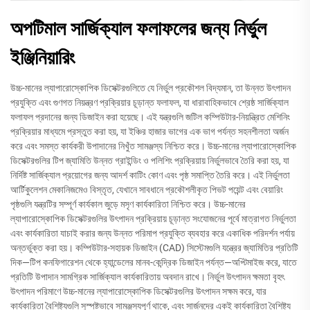
অপটিমাল সার্জিক্যাল ফলাফলের জন্য নির্ভুল
ইঞ্জিনিয়ারিং
উচ্চ-মানের ল্যাপারোস্কোপিক ডিসেক্টরগুলিতে যে নির্ভুল প্রকৌশল বিদ্যমান, তা উন্নত উৎপাদন
প্রযুক্তি এবং গুণগত নিয়ন্ত্রণ প্রক্রিয়ার চূড়ান্ত ফলাফল, যা ধারাবাহিকভাবে শ্রেষ্ঠ সার্জিক্যাল
ফলাফল প্রদানের জন্য ডিজাইন করা হয়েছে। এই যন্ত্রগুলি জটিল কম্পিউটার-নিয়ন্ত্রিত মেশিনিং
প্রক্রিয়ার মাধ্যমে প্রস্তুত করা হয়, যা ইঞ্চির হাজার ভাগের এক ভাগ পর্যন্ত সহনশীলতা অর্জন
করে এবং সমস্ত কার্যকরী উপাদানের নিখুঁত সামঞ্জস্য নিশ্চিত করে। উচ্চ-মানের ল্যাপারোস্কোপিক
ডিসেক্টরগুলির টিপ জ্যামিতি উন্নত গ্রাইন্ডিং ও পলিশিং প্রক্রিয়ায় নির্ভুলভাবে তৈরি করা হয়, যা
নির্দিষ্ট সার্জিক্যাল প্রয়োগের জন্য আদর্শ কাটিং কোণ এবং পৃষ্ঠ সমাপ্তি তৈরি করে। এই নির্ভুলতা
আর্টিকুলেশন মেকানিজমেও বিস্তৃত, যেখানে সাবধানে প্রকৌশলীকৃত পিভট পয়েন্ট এবং বেয়ারিং
পৃষ্ঠগুলি যন্ত্রটির সম্পূর্ণ কার্যকাল জুড়ে মসৃণ কার্যকারিতা নিশ্চিত করে। উচ্চ-মানের
ল্যাপারোস্কোপিক ডিসেক্টরগুলির উৎপাদন প্রক্রিয়ায় চূড়ান্ত সংযোজনের পূর্বে মাত্রাগত নির্ভুলতা
এবং কার্যকারিতা যাচাই করার জন্য উন্নত পরিমাপ প্রযুক্তি ব্যবহার করে একাধিক পরিদর্শন পর্যায়
অন্তর্ভুক্ত করা হয়। কম্পিউটার-সহায়ক ডিজাইন (CAD) সিস্টেমগুলি যন্ত্রের জ্যামিতির প্রতিটি
দিক—টিপ কনফিগারেশন থেকে হ্যান্ডেলের মানব-কেন্দ্রিক ডিজাইন পর্যন্ত—অপ্টিমাইজ করে, যাতে
প্রতিটি উপাদান সামগ্রিক সার্জিক্যাল কার্যকারিতায় অবদান রাখে। নির্ভুল উৎপাদন ক্ষমতা বৃহৎ
উৎপাদন পরিমাণে উচ্চ-মানের ল্যাপারোস্কোপিক ডিসেক্টরগুলির উৎপাদন সক্ষম করে, যার
কার্যকারিতা বৈশিষ্ট্যগুলি সুস্পষ্টভাবে সামঞ্জস্যপূর্ণ থাকে, এবং সার্জনদের একই কার্যকারিতা বৈশিষ্ট্য