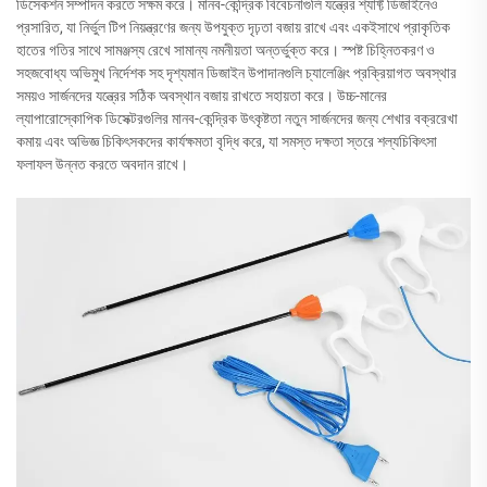
ডিসেকশন সম্পাদন করতে সক্ষম করে। মানব-কেন্দ্রিক বিবেচনাগুলি যন্ত্রের শ্যাফ্ট ডিজাইনেও
প্রসারিত, যা নির্ভুল টিপ নিয়ন্ত্রণের জন্য উপযুক্ত দৃঢ়তা বজায় রাখে এবং একইসাথে প্রাকৃতিক
হাতের গতির সাথে সামঞ্জস্য রেখে সামান্য নমনীয়তা অন্তর্ভুক্ত করে। স্পষ্ট চিহ্নিতকরণ ও
সহজবোধ্য অভিমুখ নির্দেশক সহ দৃশ্যমান ডিজাইন উপাদানগুলি চ্যালেঞ্জিং প্রক্রিয়াগত অবস্থার
সময়ও সার্জনদের যন্ত্রের সঠিক অবস্থান বজায় রাখতে সহায়তা করে। উচ্চ-মানের
ল্যাপারোস্কোপিক ডিসেক্টরগুলির মানব-কেন্দ্রিক উৎকৃষ্টতা নতুন সার্জনদের জন্য শেখার বক্ররেখা
কমায় এবং অভিজ্ঞ চিকিৎসকদের কার্যক্ষমতা বৃদ্ধি করে, যা সমস্ত দক্ষতা স্তরে শল্যচিকিৎসা
ফলাফল উন্নত করতে অবদান রাখে।