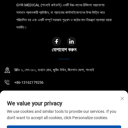
GYR MEDICAL (শাংহাই রুইডাই) একটি উচ্চ-মানের চিকিৎসা খরচযোগ্য
সমাধান প্রদানকারী প্রতিষ্ঠান, যা গ্রাহকের কাস্টমাইজেশনের উপর ভিত্তি করে
পরিচালিত হয় এবং একটি সম্পূর্ণ সরবরাহ শৃঙ্খল ও কঠোর মান নিয়ন্ত্রণ ব্যবস্থা দ্বারা
সমর্থিত।
যোগাযোগ করুন
বিল্ডিং ৩, লেন ৩৮১, হংয়ান রোড, জুজিং টাউন, জিনশান জেলা, শাংহাই
+86-13162179256
[email protected]
We value your privacy
We use cookies and similar tools to provide our services. If you
don't want to accept all cookies, click Personalize cookies.
কপিরাইট © ২০২৬ জিওয়াইআর মেডিকেল কো., লিমিটেড। সর্বস্বত্ব সংরক্ষিত।
গোপনীয়তা নীতি