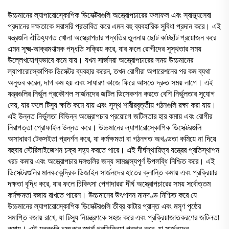
উচ্চমানের ল্যাপারোস্কোপিক ডিসেক্টরগুলি অস্ত্রোপচারের ফলাফল এবং স্বাস্থ্যসেবা
প্রদানের দক্ষতাকে সরাসরি প্রভাবিত করে এমন বহু ব্যবহারিক সুবিধা প্রদান করে। এই
যন্ত্রগুলি ঐতিহ্যগত খোলা অস্ত্রোপচার পদ্ধতির তুলনায় ছোট কাটছাঁট প্রয়োজন করে
এমন সূক্ষ্ম-আক্রমণাত্মক পদ্ধতি সক্রিয় করে, যার ফলে রোগীদের সুস্থতার সময়
উল্লেখযোগ্যভাবে কমে যায়। যখন সার্জনরা অস্ত্রোপচারের সময় উচ্চমানের
ল্যাপারোস্কোপিক ডিসেক্টর ব্যবহার করেন, তখন রোগীরা অপারেশনের পর কম ব্যথা
অনুভব করেন, দাগ কম হয় এবং সাধারণ কাজে ফিরে আসতে দ্রুত সময় লাগে। এই
যন্ত্রগুলির নির্ভুল প্রকৌশল সার্জনদের জটিল ডিসেকশন করতে বেশি নির্ভুলতার সুযোগ
দেয়, যার ফলে টিস্যু ক্ষতি কমে যায় এবং সুস্থ শারীরবৃত্তীয় গঠনগুলি রক্ষা করা যায়।
এই উন্নত নির্ভুলতা বিভিন্ন অস্ত্রোপচার প্রয়োগে জটিলতার হার কমায় এবং রোগীর
নিরাপত্তা প্রোফাইল উন্নত করে। উচ্চমানের ল্যাপারোস্কোপিক ডিসেক্টরগুলি
অসাধারণ টেকসইতা প্রদর্শন করে, যা কর্মক্ষমতা বা গঠনগত অখণ্ডতা কমিয়ে না দিয়ে
বহুবার স্টেরিলাইজেশন চক্র সহ্য করতে পারে। এই দীর্ঘস্থায়িত্ব যন্ত্রের প্রতিস্থাপন
খরচ কমায় এবং অস্ত্রোপচার দলগুলির জন্য সামঞ্জস্যপূর্ণ উপলব্ধি নিশ্চিত করে। এই
ডিসেক্টরগুলির মানব-কেন্দ্রিক ডিজাইন সার্জনদের হাতের ক্লান্তি কমায় এবং প্রক্রিয়ার
দক্ষতা বৃদ্ধি করে, যার ফলে চিকিৎসা পেশাদাররা দীর্ঘ অস্ত্রোপচারের সময় সর্বোত্তম
কর্মক্ষমতা বজায় রাখতে পারেন। উচ্চমানের উৎপাদন মানদণ্ড নিশ্চিত করে যে
উচ্চমানের ল্যাপারোস্কোপিক ডিসেক্টরগুলি তীব্র কাটার প্রান্ত এবং মসৃণ পৃষ্ঠের
সমাপ্তি বজায় রাখে, যা টিস্যু নিয়ন্ত্রণকে সহজ করে এবং প্রক্রিয়াজাতকরণের জটিলতা
কমায়। এই যন্ত্রগুলি চমৎকার স্পর্শ প্রতিক্রিয়া প্রদান করে, যা সার্জনদের