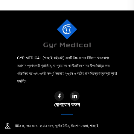
GYR MEDICAL (শাংহাই রুইডাই) একটি উচ্চ-মানের চিকিৎসা খরচযোগ্য
সমাধান প্রদানকারী প্রতিষ্ঠান, যা গ্রাহকের কাস্টমাইজেশনের উপর ভিত্তি করে
পরিচালিত হয় এবং একটি সম্পূর্ণ সরবরাহ শৃঙ্খল ও কঠোর মান নিয়ন্ত্রণ ব্যবস্থা দ্বারা
সমর্থিত।
যোগাযোগ করুন
বিল্ডিং ৩, লেন ৩৮১, হংয়ান রোড, জুজিং টাউন, জিনশান জেলা, শাংহাই