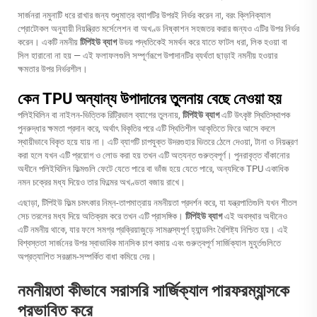
সার্জনরা নমুনাটি ধরে রাখার জন্য শুধুমাত্র ব্যাগটির উপরই নির্ভর করেন না, বরং ক্লিনিক্যাল
প্রোটোকল অনুযায়ী নিয়ন্ত্রিত মর্সেলেশন বা অখণ্ড নিষ্কাশন সহজতর করার জন্যও এটির উপর নির্ভর
করেন। একটি নমনীয়
টিপিইউ ব্যাগ
উভয় পদ্ধতিকেই সমর্থন করে যাতে ফাটল ধরা, লিক হওয়া বা
সিল হারানো না হয় — এই ফলাফলগুলি সম্পূর্ণরূপে উপাদানটির ব্যর্থতা ছাড়াই নমনীয় হওয়ার
ক্ষমতার উপর নির্ভরশীল।
কেন TPU অন্যান্য উপাদানের তুলনায় বেছে নেওয়া হয়
পলিইথিলিন বা নাইলন-ভিত্তিক রিট্রিভাল ব্যাগের তুলনায়,
টিপিইউ ব্যাগ
এটি উৎকৃষ্ট স্থিতিস্থাপক
পুনরুদ্ধার ক্ষমতা প্রদান করে, অর্থাৎ বিকৃতির পরে এটি স্থিতিশীল আকৃতিতে ফিরে আসে বদলে
স্থায়ীভাবে বিকৃত হয়ে যায় না। এটি ব্যাগটি চাপযুক্ত উদরগুহার ভিতরে ঠেলে দেওয়া, টানা ও নিয়ন্ত্রণ
করা হলে যখন এটি প্রয়োগ ও লোড করা হয় তখন এটি অত্যন্ত গুরুত্বপূর্ণ। পুনরাবৃত্ত বাঁকানোর
অধীনে পলিইথিলিন ফিল্মগুলি ফেটে যেতে পারে বা ভাঁজ হয়ে যেতে পারে, অন্যদিকে TPU একাধিক
নমন চক্রের মধ্য দিয়েও তার ফিল্মের অখণ্ডতা বজায় রাখে।
এছাড়া, টিপিইউ ফিল্ম চমৎকার নিম্ন-তাপমাত্রায় নমনীয়তা প্রদর্শন করে, যা যন্ত্রপাতিগুলি যখন শীতল
সেচ তরলের মধ্য দিয়ে অতিক্রম করে তখন এটি প্রাসঙ্গিক।
টিপিইউ ব্যাগ
এই অবস্থার অধীনেও
এটি নমনীয় থাকে, যার ফলে সমগ্র প্রক্রিয়াজুড়ে সামঞ্জস্যপূর্ণ হ্যান্ডলিং বৈশিষ্ট্য নিশ্চিত হয়। এই
বিশ্বস্ততা সার্জনের উপর স্বাভাবিক মানসিক চাপ কমায় এবং গুরুত্বপূর্ণ সার্জিক্যাল মুহূর্তগুলিতে
অপ্রত্যাশিত সরঞ্জাম-সম্পর্কিত বাধা কমিয়ে দেয়।
নমনীয়তা কীভাবে সরাসরি সার্জিক্যাল পারফরম্যান্সকে
প্রভাবিত করে