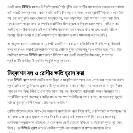
একটি লম্বা
টিপিইউ ব্যাগ
এটি স্থিতিস্থাপক দৈর্ঘ্য বৃদ্ধি এবং পার্শ্বীয় সংকোচনের সমন্বয়ের মাধ্যমে
এই কাজটি সম্পন্ন করে। যখন সার্জন অক্ষীয় টান প্রয়োগ করেন, তখন ব্যাগটি দৈর্ঘ্যভাবে প্রসারিত
হয় এবং অনুপ্রস্থ ক্রস-সেকশনে সংকুচিত হয়, ফলে নমুনাটিকে একটি টানটান ও সুসংলগ্ন ফিল্ম
স্তরের মতো আবৃত করে, যা পোর্টের জ্যামিতিক সীমাবদ্ধতা অতিক্রম করতে পারে। কঠিন বা কম
নমনীয় ব্যাগ উপকরণগুলি এই অ্যাডাপ্টিভ সংকোচন অর্জন করতে পারে না এবং এগুলি আটকে
যাওয়া, ছিঁড়ে যাওয়া বা পোর্ট এক্সটেনশনের প্রয়োজন হওয়ার সম্ভাবনা অনেক বেশি।
অ-অনুগত ব্যাগ সামলানোর জন্য পোর্ট এক্সটেনশন করা হলে কাটছাঁটের ক্ষতি বৃদ্ধি পায়, রিকভারি
সময় বাড়ে এবং ল্যাপারোস্কোপিক সার্জারির মৌলিক সুবিধাগুলির কিছু অংশ বাতিল হয়ে যায়। উচ্চ-
নমনীয়তা সম্পন্ন
টিপিইউ ব্যাগ
ব্যাগে বিনিয়োগ করা একটি ব্যবহারিক সিদ্ধান্ত, যা সমগ্র
প্রক্রিয়াটির সর্বনিম্ন ইনভেসিভ প্রকৃতি অক্ষুণ্ণ রাখে।
নিষ্কাশন বল ও রোগীর ক্ষতি হ্রাস করা
যখন
টিপিইউ ব্যাগ
যথেষ্ট নমনীয় যাতে বিকৃত ও সংকুচিত হতে পারে, এবং লোড করা নমুনা বের করতে
প্রয়োজনীয় বল দৃঢ় বিকল্পের তুলনায় উল্লেখযোগ্যভাবে কম। নিম্ন-বের করার বল মানে ফ্যাসিয়াল
প্রসারণ কম, ছিদ্র বিদীর্ণ হওয়ার ঝুঁকি হ্রাস পায় এবং প্রত্যাহার প্রক্রিয়াটি আরও নিয়ন্ত্রিত হয়।
শল্যচিকিৎসক পূর্ণ প্রত্যাহার প্রক্রিয়ায় ভালো স্পর্শ প্রতিক্রিয়া বজায় রাখেন, যা গুরুত্বপূর্ণ মুহূর্তে
অনিচ্ছাকৃত ব্যাগ বিদীর্ণ হওয়া রোধ করতে অপরিহার্য।
রোগীর দৃষ্টিকোণ থেকে, নিম্ন-বের করার বল সরাসরি কম নরম টিস্যু ক্ষতি, পোর্ট সাইটে অপারেশনের পর
কম ব্যথা এবং দ্রুত সুস্থতা লাভের দিকে নিয়ে যায়। এই ফলাফলগুলি বিশেষভাবে গুরুত্বপূর্ণ
একদিনের শল্যচিকিৎসা পরিবেশে, যেখানে দ্রুত রোগী ছাড়ানো চিকিৎসা ও পরিচালনামূলক প্রাধান্য
বিষয়। এর
টিপিইউ ব্যাগ
অতএব রোগীর সন্তুষ্টি এবং স্বাস্থ্যসেবা সম্পদ ব্যবহারের উপর