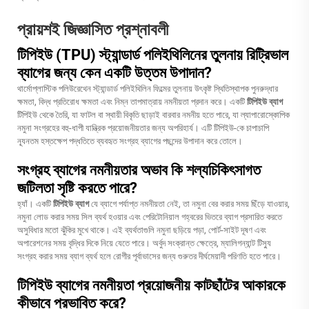
প্রায়শই জিজ্ঞাসিত প্রশ্নাবলী
টিপিইউ (TPU) স্ট্যান্ডার্ড পলিইথিলিনের তুলনায় রিট্রিভাল
ব্যাগের জন্য কেন একটি উত্তম উপাদান?
থার্মোপ্লাস্টিক পলিউরেথেন স্ট্যান্ডার্ড পলিইথিলিন ফিল্মের তুলনায় উৎকৃষ্ট স্থিতিস্থাপক পুনরুদ্ধার
ক্ষমতা, বিদ্ধ প্রতিরোধ ক্ষমতা এবং নিম্ন তাপমাত্রায় নমনীয়তা প্রদান করে। একটি
টিপিইউ ব্যাগ
টিপিইউ থেকে তৈরি, যা ফাটল বা স্থায়ী বিকৃতি ছাড়াই বারবার নমনীয় হতে পারে, যা ল্যাপারোস্কোপিক
নমুনা সংগ্রহের বহু-ধাপী যান্ত্রিক প্রয়োজনীয়তার জন্য অপরিহার্য। এটি টিপিইউ-কে চাপাচাপি
ন্যূনতম হস্তক্ষেপ পদ্ধতিতে ব্যবহৃত সংগ্রহ ব্যাগের পছন্দের উপাদান করে তোলে।
সংগ্রহ ব্যাগের নমনীয়তার অভাব কি শল্যচিকিৎসাগত
জটিলতা সৃষ্টি করতে পারে?
হ্যাঁ। একটি
টিপিইউ ব্যাগ
যে ব্যাগে পর্যাপ্ত নমনীয়তা নেই, তা নমুনা বের করার সময় ছিঁড়ে যাওয়ার,
নমুনা লোড করার সময় সিল ব্যর্থ হওয়ার এবং পেরিটোনিয়াল গহ্বরের ভিতরে ব্যাগ প্রসারিত করতে
অসুবিধার মতো ঝুঁকির মুখে থাকে। এই ব্যর্থতাগুলি নমুনা ছড়িয়ে পড়া, পোর্ট-সাইট দূষণ এবং
অপারেশনের সময় বৃদ্ধির দিকে নিয়ে যেতে পারে। অর্বুদ সংক্রান্ত ক্ষেত্রে, ম্যালিগন্যান্ট টিস্যু
সংগ্রহ করার সময় ব্যাগ ব্যর্থ হলে রোগীর পূর্বাভাসের জন্য গুরুতর দীর্ঘমেয়াদী পরিণতি হতে পারে।
টিপিইউ ব্যাগের নমনীয়তা প্রয়োজনীয় কাটছাঁটের আকারকে
কীভাবে প্রভাবিত করে?