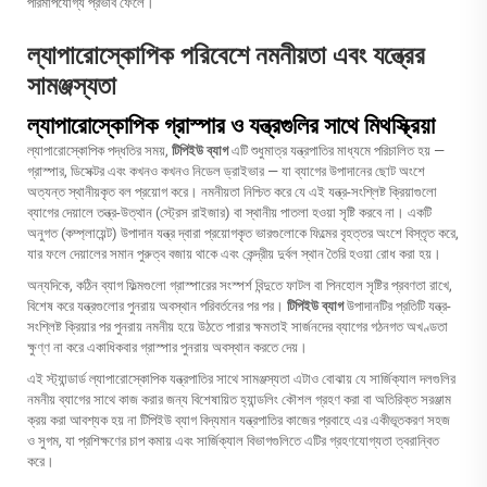
পরিমাপযোগ্য প্রভাব ফেলে।
ল্যাপারোস্কোপিক পরিবেশে নমনীয়তা এবং যন্ত্রের
সামঞ্জস্যতা
ল্যাপারোস্কোপিক গ্রাস্পার ও যন্ত্রগুলির সাথে মিথস্ক্রিয়া
ল্যাপারোস্কোপিক পদ্ধতির সময়,
টিপিইউ ব্যাগ
এটি শুধুমাত্র যন্ত্রপাতির মাধ্যমে পরিচালিত হয় —
গ্রাস্পার, ডিসেক্টর এবং কখনও কখনও নিডেল ড্রাইভার — যা ব্যাগের উপাদানের ছোট অংশে
অত্যন্ত স্থানীয়কৃত বল প্রয়োগ করে। নমনীয়তা নিশ্চিত করে যে এই যন্ত্র-সংশ্লিষ্ট ক্রিয়াগুলো
ব্যাগের দেয়ালে তন্ত্র-উত্থান (স্ট্রেস রাইজার) বা স্থানীয় পাতলা হওয়া সৃষ্টি করবে না। একটি
অনুগত (কম্প্লায়েন্ট) উপাদান যন্ত্র দ্বারা প্রয়োগকৃত ভারগুলোকে ফিল্মের বৃহত্তর অংশে বিস্তৃত করে,
যার ফলে দেয়ালের সমান পুরুত্ব বজায় থাকে এবং কেন্দ্রীয় দুর্বল স্থান তৈরি হওয়া রোধ করা হয়।
অন্যদিকে, কঠিন ব্যাগ ফিল্মগুলো গ্রাস্পারের সংস্পর্শ বিন্দুতে ফাটল বা পিনহোল সৃষ্টির প্রবণতা রাখে,
বিশেষ করে যন্ত্রগুলোর পুনরায় অবস্থান পরিবর্তনের পর পর।
টিপিইউ ব্যাগ
উপাদানটির প্রতিটি যন্ত্র-
সংশ্লিষ্ট ক্রিয়ার পর পুনরায় নমনীয় হয়ে উঠতে পারার ক্ষমতাই সার্জনদের ব্যাগের গঠনগত অখণ্ডতা
ক্ষুণ্ণ না করে একাধিকবার গ্রাস্পার পুনরায় অবস্থান করতে দেয়।
এই স্ট্যান্ডার্ড ল্যাপারোস্কোপিক যন্ত্রপাতির সাথে সামঞ্জস্যতা এটাও বোঝায় যে সার্জিক্যাল দলগুলির
নমনীয় ব্যাগের সাথে কাজ করার জন্য বিশেষায়িত হ্যান্ডলিং কৌশল গ্রহণ করা বা অতিরিক্ত সরঞ্জাম
ক্রয় করা আবশ্যক হয় না
টিপিইউ ব্যাগ
বিদ্যমান যন্ত্রপাতির কাজের প্রবাহে এর একীভূতকরণ সহজ
ও সুগম, যা প্রশিক্ষণের চাপ কমায় এবং সার্জিক্যাল বিভাগগুলিতে এটির গ্রহণযোগ্যতা ত্বরান্বিত
করে।