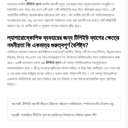
অত্যন্ত নমনীয়
টিপিইউ ব্যাগ
নমনীয় ব্যাগটি নমুনা বের করার সময় নমুনার চারপাশে সংকুচিত ও
দৈর্ঘ্যায়িত হতে পারে, যার ফলে এটি ছোট পোর্ট কাটছাঁটের মধ্য দিয়ে অতিক্রম করতে পারে। এটি
পদ্ধতিটির সর্বনিম্ন আক্রমণাত্মক চরিত্রকে রক্ষা করে। কম নমনীয় ব্যাগটি এই অভিযোজনমূলক
সংকোচনকে বাধা দেয়, যার ফলে প্রায়শই সার্জনকে লোড করা ব্যাগটি ধরে রাখতে পোর্ট কাটছাঁটটি
বাড়াতে হয়, যা রোগীর ক্ষতি ও সুস্থতা লাভের সময়কে বৃদ্ধি করে।
ল্যাপারোস্কোপিক ব্যবহারের জন্য টিপিইউ ব্যাগের ক্ষেত্রে
নমনীয়তা কি একমাত্র গুরুত্বপূর্ণ বৈশিষ্ট্য?
নমনীয়তা সম্ভবত সবচেয়ে কার্যকরীভাবে গুরুত্বপূর্ণ বৈশিষ্ট্য, কিন্তু এটি টান সহনশীলতা, ফিল্মের সমান
বিস্তার, সিলের অখণ্ডতা এবং জৈব-সামঞ্জস্যতা সহ অন্যান্য বৈশিষ্ট্যগুলির সাথে সমন্বিতভাবে কাজ
করে। একটি ভালভাবে নকশা করা
টিপিইউ ব্যাগ
এই সমস্ত বৈশিষ্ট্যগুলিকে সমতুল্যভাবে
ভারসাম্যবিধান করে — ছিঁড়ে যাওয়ার প্রতিরোধ ক্ষমতা কমিয়ে না দিয়ে উচ্চ নমনীয়তা এবং লোড করা
ও বের করার সময় যান্ত্রিক চাপের অধীনেও অক্ষত থাকা শক্তিশালী সিল। এই সমস্ত বিষয়গুলিকে
একসাথে অপ্টিমাইজ করা ব্যাগ নির্বাচন করা হল নিরাপদ ও দক্ষ ল্যাপারোস্কোপিক নমুনা প্রাপ্তির
ভিত্তি।
আগেরটি :
টিপিইউ ব্যাগটি কীভাবে চিকিৎসা পরিবেশে সার্জিক্যাল স্পেসিমেনগুলির নিরাপদ হ্যান্ডলিং নিশ্চিত করে
পরেরটি :
সার্জারিতে টিপিইউ ব্যাগের স্থায়িত্বে উপাদানের শক্তির প্রভাব কী?