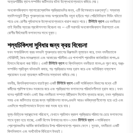
অন্তঃশরীরীয় ব্যাগ-সম্পর্কিত জটিলতার ঘটনা উল্লেখযোগ্যভাবে কমিয়ে দেয়।
অনকোলজিক্যাল ল্যাপারোস্কোপিক প্রক্রিয়াগুলির জন্য, এটি বিশেষভাবে গুরুত্বপূর্ণ। সম্ভাব্য
ম্যালিগন্যান্ট টিস্যু পুনরুদ্ধারের সময় অপ্রয়োজনীয় নমুনা ছড়িয়ে পড়া পেরিটোনিয়াল সিডিং ঘটাতে
পারে এবং রোগীর পূর্বাভাসকে উল্লেখযোগ্যভাবে খারাপ করতে পারে।
টিপিইউ ব্যাগ
এর নমনীয়তা
তাই দ্বিতীয় স্তরের প্রকৌশলগত বিবেচনা নয় — এটি সরাসরি অনকোলজিক্যাল নিরাপত্তা এবং
রোগীর দীর্ঘমেয়াদী ফলাফলের সাথে যুক্ত।
শল্যচিকিৎসা সুবিধার জন্য ক্রয় বিবেচনা
যখন শল্যচিকিৎসা ক্রয় দলগুলি পুনরুদ্ধার ব্যাগের বিকল্পগুলি মূল্যায়ন করে, তখন নমনীয়তাকে
স্টেরিলিটি, জৈব-সামঞ্জস্যতা এবং আকারের পরিসীমা-এর পাশাপাশি প্রাথমিক কার্যকারিতা মাপদণ্ড
হিসাবে বিবেচনা করা উচিত। একটি
টিপিইউ ব্যাগ
যা ক্লিনিক্যাল নমনীয়তা মানদণ্ড পূরণ করে, যন্ত্র-
সম্পর্কিত প্রতিকূল ঘটনাগুলি কমায়, গড় প্রক্রিয়ার সময় হ্রাস করে এবং অতিরিক্ত হস্তক্ষেপ
প্রয়োজন হওয়া ব্যয়বহুল জটিলতার সম্ভাবনা কমিয়ে দেয়।
নমনীয়, ক্লিনিক্যালভাবে যাচাইকৃত একটি
টিপিইউ ব্যাগ
একটি সার্জিক্যাল বিভাগের মধ্যে এটি
কর্মীদের প্রশিক্ষণকেও সহজতর করে এবং প্রক্রিয়াগত ফলাফলের পরিবর্তনশীলতা হ্রাস করে। যখন
দলের প্রতিটি সার্জন একই উচ্চ-নমনীয়তা সম্পন্ন রিট্রিভাল সিস্টেম ব্যবহার করেন, তখন প্রক্রিয়ার
সময় এবং জটিলতার হারের জন্য প্রতিষ্ঠানগত মানদণ্ডগুলি আরও ভবিষ্যদ্বাণীযোগ্য হয়ে ওঠে এবং
এগুলিকে পদ্ধতিগতভাবে উন্নত করা সহজ হয়ে যায়।
মূল্য-ভিত্তিক স্বাস্থ্যসেবা পরিবেশে, যেখানে প্রতিদান ক্রমশ প্রক্রিয়ার পরিমাণের চেয়ে ফলাফলের
সাথে যুক্ত হয়ে যাচ্ছে, একটি বিশেষ উপাদানের মান—যেমন
টিপিইউ ব্যাগ
—সার্জিক্যাল
প্রোগ্রামগুলির আর্থিক কার্যকারিতার উপর পরিমাপযোগ্য প্রভাব ফেলে। সুতরাং, নমনীয়তা একটি
ক্লিনিক্যাল এবং অর্থনৈতিক বিনিয়োগ উভয়ই।