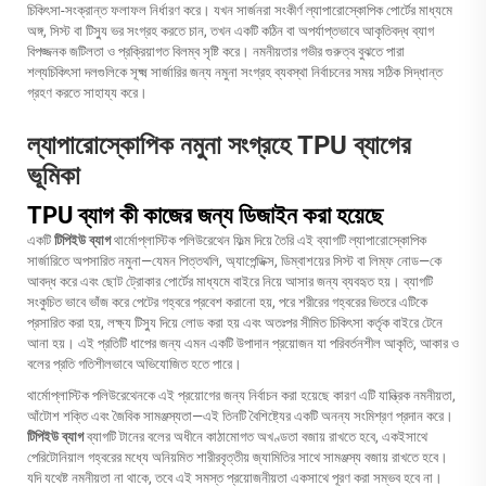
চিকিৎসা-সংক্রান্ত ফলাফল নির্ধারণ করে। যখন সার্জনরা সংকীর্ণ ল্যাপারোস্কোপিক পোর্টের মাধ্যমে
অঙ্গ, সিস্ট বা টিস্যু ভর সংগ্রহ করতে চান, তখন একটি কঠিন বা অপর্যাপ্তভাবে আকৃতিবদ্ধ ব্যাগ
বিপজ্জনক জটিলতা ও প্রক্রিয়াগত বিলম্ব সৃষ্টি করে। নমনীয়তার গভীর গুরুত্ব বুঝতে পারা
শল্যচিকিৎসা দলগুলিকে সূক্ষ্ম সার্জারির জন্য নমুনা সংগ্রহ ব্যবস্থা নির্বাচনের সময় সঠিক সিদ্ধান্ত
গ্রহণ করতে সাহায্য করে।
ল্যাপারোস্কোপিক নমুনা সংগ্রহে TPU ব্যাগের
ভূমিকা
TPU ব্যাগ কী কাজের জন্য ডিজাইন করা হয়েছে
একটি
টিপিইউ ব্যাগ
থার্মোপ্লাস্টিক পলিউরেথেন ফিল্ম দিয়ে তৈরি এই ব্যাগটি ল্যাপারোস্কোপিক
সার্জারিতে অপসারিত নমুনা—যেমন পিত্তথলি, অ্যাপেন্ডিক্স, ডিম্বাশয়ের সিস্ট বা লিম্ফ নোড—কে
আবদ্ধ করে এবং ছোট ট্রোকার পোর্টের মাধ্যমে বাইরে নিয়ে আসার জন্য ব্যবহৃত হয়। ব্যাগটি
সংকুচিত ভাবে ভাঁজ করে পেটের গহ্বরে প্রবেশ করানো হয়, পরে শরীরের গহ্বরের ভিতরে এটিকে
প্রসারিত করা হয়, লক্ষ্য টিস্যু দিয়ে লোড করা হয় এবং অতঃপর সীমিত চিকিৎসা কর্তৃক বাইরে টেনে
আনা হয়। এই প্রতিটি ধাপের জন্য এমন একটি উপাদান প্রয়োজন যা পরিবর্তনশীল আকৃতি, আকার ও
বলের প্রতি গতিশীলভাবে অভিযোজিত হতে পারে।
থার্মোপ্লাস্টিক পলিউরেথেনকে এই প্রয়োগের জন্য নির্বাচন করা হয়েছে কারণ এটি যান্ত্রিক নমনীয়তা,
আঁটোশ শক্তি এবং জৈবিক সামঞ্জস্যতা—এই তিনটি বৈশিষ্ট্যের একটি অনন্য সংমিশ্রণ প্রদান করে।
টিপিইউ ব্যাগ
ব্যাগটি টানের বলের অধীনে কাঠামোগত অখণ্ডতা বজায় রাখতে হবে, একইসাথে
পেরিটোনিয়াল গহ্বরের মধ্যে অনিয়মিত শারীরবৃত্তীয় জ্যামিতির সাথে সামঞ্জস্য বজায় রাখতে হবে।
যদি যথেষ্ট নমনীয়তা না থাকে, তবে এই সমস্ত প্রয়োজনীয়তা একসাথে পূরণ করা সম্ভব হবে না।