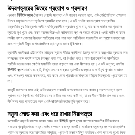
উদরগহ্বরের ভিতরে প্রয়োগ ও প্রসারণ
একবার
টিপিইউ ব্যাগ
ট্রোকার পোর্টের মাধ্যমে এটি প্রবেশ করানো হলে, এটি পেরিটোনিয়াল স্পেসের
ভিতরে মসৃণভাবে ও সম্পূর্ণরূপে প্রসারিত হতে হবে। একটি নমনীয় ব্যাগ ল্যাপারোস্কোপিক
যন্ত্রপাতির মৃদু নিয়ন্ত্রণের অধীনে ভবিষ্যদ্বাণীযোগ্যভাবে খুলে যায়, যার ফলে সার্জন কম প্রয়াসে
ব্যাগের মুখ খুলে এবং লক্ষ্য অঙ্গের নীচে এটি সঠিকভাবে স্থাপন করতে পারেন। একটি কঠিন বা দুর্বল
নমনীয় ব্যাগ খোলার বিরুদ্ধে প্রতিরোধ করে, যার ফলে অতিরিক্ত যন্ত্রপাতির বল প্রয়োগ করতে হয়
এবং পার্শ্ববর্তী টিস্যু কাঠামোগুলিকে স্থানচ্যুত করার ঝুঁকি থাকে।
ব্যাগটির নমনীয়তা এটিকে তিন-মাত্রিক স্থানে সীমিত স্বাধীনতা ডিগ্রি সহকারে যন্ত্রপাতি ব্যবহার করে
সার্জনের পক্ষে কতটা সহজে নিয়ন্ত্রণ করা যায়, তা নির্ধারণ করে। ল্যাপারোস্কোপিক সার্জারিতে,
প্রতিটি যন্ত্রের চলন পোর্টের জ্যামিতি দ্বারা বাড়ানো হয় এবং সীমাবদ্ধ হয়। একটি অনুগত, নমনীয়
টিপিইউ ব্যাগ
সার্জনকে ছোট, নির্ভুল চলনের মাধ্যমে ব্যাগটির অবস্থান ও অভিমুখ পুনরায় সাজাতে
এবং সামঞ্জস্য করতে সক্ষম করে, যার ফলে জোর প্রয়োগের মাধ্যমে যান্ত্রিক নিয়ন্ত্রণের প্রয়োজন হয়
না।
বস্তুটি স্থাপনের সময় এই অভিযোজ্যতা সরাসরি অপারেশনের সময় কমায়। দ্রুত ও মসৃণ ব্যাগ
স্থাপন মানে প্নিউমোপেরিটোনিয়ামের অধীনে কম সময় কাটানো, যা রোগীর শারীরিক চাপ কমায় এবং
দীর্ঘ সময় যন্ত্র ব্যবহারের ফলে পোর্ট-সাইট জটিলতার ঝুঁকি হ্রাস করে।
নমুনা লোড করা এবং ধরে রাখার নিরাপত্তা
অপসারিত নমুনাটি ব্যাগের মধ্যে লোড করা
টিপিইউ ব্যাগ
হলো ল্যাপারোস্কোপিক রিট্রিভালের
সবচেয়ে প্রযুক্তিগতভাবে চ্যালেঞ্জিং ধাপগুলোর মধ্যে একটি। সার্জনকে শুধুমাত্র ল্যাপারোস্কোপিক
গ্রাস্পার ব্যবহার করে অনিয়মিত আকৃতির, প্রায়শই চলমান টিস্যু ভরটিকে খোলা ব্যাগের মুখের দিকে