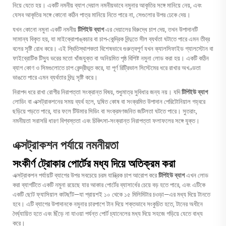
নিয়ে যেতে হয়। একটি নমনীয় ব্যাগ দেয়াল নমনীয়ভাবে নমুনার আকৃতির সঙ্গে মানিয়ে নেয়, এবং
যেসব আকৃতির সঙ্গে কোনো কঠিন পাত্র মানিয়ে নিতে পারে না, সেগুলোর উপর ঢেকে দেয়।
যখন কোনো নমুনা একটি নমনীয়
টিপিইউ ব্যাগ
এর দেয়ালের বিরুদ্ধে চাপ দেয়, তখন উপাদানটি
সামান্য বিকৃত হয়, যা মাইক্রোপাঙ্কচার বা চাপ-কেন্দ্রিক বিন্দুতে সীল ব্যর্থতা ঘটাতে পারে এমন তীব্র
বলের সৃষ্টি রোধ করে। এই স্থিতিস্থাপকতা বিশেষভাবে গুরুত্বপূর্ণ যখন ক্যালসিফাইড গ্যালস্টোন বা
ফাইব্রোটিক টিস্যু ভরের মতো খাঁজযুক্ত বা অনিয়মিত পৃষ্ঠ বিশিষ্ট নমুনা লোড করা হয়। একটি কঠিন
ব্যাগ কোণ ও সিমগুলোতে চাপ কেন্দ্রীভূত করে, যা পূর্ণ রিট্রিভাল সিস্টেমের ধরে রাখার অখণ্ডতা
ভাঙতে পারে এমন ব্যর্থতার বিন্দু সৃষ্টি করে।
নিরাপদ ধরে রাখা রোগীর নিরাপত্তা সংক্রান্ত বিষয়, শুধুমাত্র সুবিধার জন্য নয়। যদি
টিপিইউ ব্যাগ
লোডিং বা এক্সট্রাকশনের সময় ব্যর্থ হলে, দুষিত কোষ বা সংক্রমিত উপাদান পেরিটোনিয়াল গহ্বরে
ছড়িয়ে পড়তে পারে, যার ফলে টিউমার সিডিং বা সংক্রমণজনিত জটিলতা ঘটতে পারে। সুতরাং,
নমনীয়তা সরাসরি ধারণ বিশ্বস্ততা এবং চিকিৎসা-সংক্রান্ত নিরাপত্তা ফলাফলের সঙ্গে যুক্ত।
এক্সট্রাকশন পর্যায়ে নমনীয়তা
সংকীর্ণ ট্রোকার পোর্টের মধ্য দিয়ে অতিক্রম করা
এক্সট্রাকশন পর্যায়টি ব্যাগের উপর সবচেয়ে চরম যান্ত্রিক চাপ আরোপ করে
টিপিইউ ব্যাগ
এখন লোড
করা ব্যাগটিতে একটি নমুনা রয়েছে যার আকার পোর্টের ব্যাসার্ধের চেয়ে বড় হতে পারে, এবং এটিকে
একটি ছোট ফ্যাসিয়াল কাটছাঁট—যা প্রায়শই ১০ থেকে ১৫ মিলিমিটার চওড়া—এর মধ্য দিয়ে টানতে
হবে। এটি ব্যাগের উপাদানকে নমুনার চারপাশে টান দিয়ে শক্তভাবে সংকুচিত হতে, টানের অধীনে
দৈর্ঘ্যায়িত হতে এবং ছিঁড়ে না যাওয়া পর্যন্ত পোর্ট চ্যানেলের মধ্য দিয়ে সহজে গড়িয়ে যেতে বাধ্য
করে।