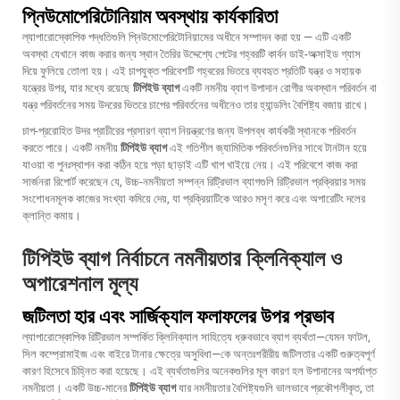
প্নিউমোপেরিটোনিয়াম অবস্থায় কার্যকারিতা
ল্যাপারোস্কোপিক পদ্ধতিগুলি প্নিউমোপেরিটোনিয়ামের অধীনে সম্পাদন করা হয় — এটি একটি
অবস্থা যেখানে কাজ করার জন্য স্থান তৈরির উদ্দেশ্যে পেটের গহ্বরটি কার্বন ডাই-অক্সাইড গ্যাস
দিয়ে ফুলিয়ে তোলা হয়। এই চাপযুক্ত পরিবেশটি গহ্বরের ভিতরে ব্যবহৃত প্রতিটি যন্ত্র ও সহায়ক
যন্ত্রের উপর, যার মধ্যে রয়েছে
টিপিইউ ব্যাগ
একটি নমনীয় ব্যাগ উপাদান রোগীর অবস্থান পরিবর্তন বা
যন্ত্র পরিবর্তনের সময় উদরের ভিতরে চাপের পরিবর্তনের অধীনেও তার হ্যান্ডলিং বৈশিষ্ট্য বজায় রাখে।
চাপ-প্ররোহিত উদর প্রাচীরের প্রসারণ ব্যাগ নিয়ন্ত্রণের জন্য উপলব্ধ কার্যকরী স্থানকে পরিবর্তন
করতে পারে। একটি নমনীয়
টিপিইউ ব্যাগ
এই গতিশীল জ্যামিতিক পরিবর্তনগুলির সাথে টানটান হয়ে
যাওয়া বা পুনঃস্থাপন করা কঠিন হয়ে পড়া ছাড়াই এটি খাপ খাইয়ে নেয়। এই পরিবেশে কাজ করা
সার্জনরা রিপোর্ট করেছেন যে, উচ্চ-নমনীয়তা সম্পন্ন রিট্রিভাল ব্যাগগুলি রিট্রিভাল প্রক্রিয়ার সময়
সংশোধনমূলক কাজের সংখ্যা কমিয়ে দেয়, যা প্রক্রিয়াটিকে আরও মসৃণ করে এবং অপারেটিং দলের
ক্লান্তি কমায়।
টিপিইউ ব্যাগ নির্বাচনে নমনীয়তার ক্লিনিক্যাল ও
অপারেশনাল মূল্য
জটিলতা হার এবং সার্জিক্যাল ফলাফলের উপর প্রভাব
ল্যাপারোস্কোপিক রিট্রিভাল সম্পর্কিত ক্লিনিক্যাল সাহিত্যে ধ্রুবভাবে ব্যাগ ব্যর্থতা—যেমন ফাটল,
সিল কম্প্রোমাইজ এবং বাইরে টানার ক্ষেত্রে অসুবিধা—কে অন্তঃশরীরীয় জটিলতার একটি গুরুত্বপূর্ণ
কারণ হিসেবে চিহ্নিত করা হয়েছে। এই ব্যর্থতাগুলির অনেকগুলির মূল কারণ হল উপাদানের অপর্যাপ্ত
নমনীয়তা। একটি উচ্চ-মানের
টিপিইউ ব্যাগ
যার নমনীয়তার বৈশিষ্ট্যগুলি ভালভাবে প্রকৌশলীকৃত, তা