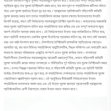
শারীরিক অবস্থান—জুড়ে সুসঙ্গত পারফরম্যান্স প্রদর্শন করে। ডিভাইসটি সম্পূর্ণ শল্যচিকিৎসা
প্রক্রিয়া জুড়ে তার সুরক্ষা বৈশিষ্ট্যগুলি বজায় রাখে, যার ফলে দূষণ বা শল্যচিকিৎসা জটিলতা ঘটাতে
পারে এমন সুরক্ষা ব্যর্থতার চিন্তা দূর হয়ে যায়। স্বাস্থ্যসেবা প্রতিষ্ঠানগুলি শক্তিশালী কাটছাঁট
সুরক্ষা ব্যবহার করার ফলে তাদের শল্যচিকিৎসা কাজের প্রবাহ দক্ষতায় উল্লেখযোগ্য উন্নতি
রিপোর্ট করেছে, কারণ এটি নির্ভরযোগ্য পারফরম্যান্স বৈশিষ্ট্য প্রদর্শন করে। অপারেশনের মাঝামাঝি
সময়ে সুরক্ষা প্রতিস্থাপন বাতিল করে শল্যচিকিৎসা বাধা কমিয়ে দেয় এবং সম্পূর্ণ অপারেশন জুড়ে
আদর্শ স্টেরাইল অবস্থা বজায় রাখে। এই নির্ভরযোগ্যতা উন্নত খরচ-কার্যকারিতাও নিশ্চিত করে,
কারণ প্রতিটি অপারেশনে একাধিক সুরক্ষা ডিভাইসের প্রয়োজন বাতিল হয়, যার ফলে মোট সরবরাহ
খরচ এবং বর্জ্য উৎপাদন কমে যায়। টেকসইতার বৈশিষ্ট্যগুলি রাসায়নিক প্রতিরোধের ক্ষেত্রেও
প্রসারিত হয়, যার ফলে বিভিন্ন শল্যচিকিৎসা অ্যান্টিসেপটিক, সিঙ্ক সলিউশন এবং অপারেটিং রুমে
সাধারণত ব্যবহৃত পরিষ্কারক এজেন্টের সংস্পর্শে এলেও সুরক্ষা কার্যকর থাকে। তাপমাত্রা
স্থিতিশীলতা টেকসইতার পারফরম্যান্সের আরেকটি গুরুত্বপূর্ণ দিক, যেখানে শক্তিশালী কাটছাঁট
সুরক্ষা অপারেটিং রুমের সমস্ত তাপমাত্রা ও পরিস্থিতির পূর্ণ পরিসরে তার সুরক্ষা বৈশিষ্ট্যগুলি বজায়
রাখে। গুণগত নিয়ন্ত্রণ ব্যবস্থা নিশ্চিত করে যে শক্তিশালী কাটছাঁট সুরক্ষা-এর প্রতিটি ইউনিট
সর্বোচ্চ টেকসইতার মানদণ্ড পূরণ করে, যা শল্যচিকিৎসা পেশাদারদের তাদের শল্যচিকিৎসা সুরক্ষা
প্রোটোকলে আত্মবিশ্বাস প্রদান করে। এই প্রযুক্তির দীর্ঘমেয়াদী নির্ভরযোগ্যতা উন্নত
শল্যচিকিৎসা ফলাফলকে সমর্থন করে এবং এই উন্নত সুরক্ষা ব্যবস্থা প্রয়োগকারী স্বাস্থ্যসেবা
প্রতিষ্ঠানগুলিতে রোগী নিরাপত্তা স্কোর উন্নত করতে অবদান রাখে।