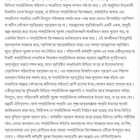
বিভিন্ন শল্যচিকিৎসা পরিবেশ ও পদ্ধতিতে অমূল্য সম্পদে পরিণত করে। এই বহুমুখিতা উদ্ভাবনী
ডিজাইন থেকে উদ্ভূত হয়েছে, যা বিভিন্ন শল্যচিকিৎসা বিশেষজ্ঞতা, কাটছাঁটের আকার এবং
পদ্ধতিগত পদ্ধতির একটি বিস্তৃত পরিসরকে সমর্থন করে—যার জন্য কোনও বিশেষায়িত প্রশিক্ষণ
বা জটিল সেটআপ প্রক্রিয়ার প্রয়োজন হয় না। স্বাস্থ্যসেবা প্রতিষ্ঠানগুলি একটি একক, বহুমুখী
যন্ত্র ব্যবহার করে তাদের শল্যচিকিৎসা সুরক্ষা প্রোটোকলগুলি মানকীকরণ করার সুযোগ পায়, যা
একাধিক বিভাগ ও শল্যচিকিৎসা বিশেষজ্ঞতায় কার্যকরভাবে কাজ করে। এই মানকীকরণ ইনভেন্টরি
ব্যবস্থাপনা সহজতর করে, প্রশিক্ষণের প্রয়োজনীয়তা কমায় এবং সমগ্র স্বাস্থ্যসেবা প্রতিষ্ঠান
জুড়ে সুস্থিত সুরক্ষা গুণগত মান নিশ্চিত করে। শক্তিশালী কাটছাঁট সুরক্ষা-এর সহজ একীভূতকরণের
দিকটি শল্যচিকিৎসা দলগুলিকে বিদ্যমান শল্যচিকিৎসা কাজের প্রবাহে যন্ত্রটিকে সুগঠিতভাবে
অন্তর্ভুক্ত করতে সক্ষম করে, যাতে প্রতিষ্ঠিত পদ্ধতিগুলি বিঘ্নিত না হয় বা উল্লেখযোগ্য
প্রোটোকল পরিবর্তনের প্রয়োজন হয় না। এর সহজবোধ্য ডিজাইন দ্রুত প্রয়োগ এবং নিরাপদ
অবস্থান নির্ধারণকে সমর্থন করে, যা শল্যচিকিৎসা প্রস্তুতির সময় মূল্যবান সময় বাঁচায় এবং
দলগুলিকে যন্ত্রের সেটআপের জটিলতার পরিবর্তে রোগী যত্নের উপর ফোকাস করতে সাহায্য করে।
একীভূতকরণের সুবিধাগুলি বিভিন্ন শল্যচিকিৎসা যন্ত্রপাতি ও পদ্ধতির সাথে সামঞ্জস্যতা পর্যন্ত
বিস্তৃত, যাতে শক্তিশালী কাটছাঁট সুরক্ষা শল্যচিকিৎসা কর্মক্ষমতাকে উন্নত করে, না হয় বাধা দেয়।
যন্ত্রটি ঐতিহ্যগত খোলা শল্যচিকিৎসা পদ্ধতি এবং সূক্ষ্ম-আক্রমণাত্মক পদ্ধতি উভয়ের সাথেই
কার্যকরভাবে কাজ করে, নির্বিশেষে যে শল্যচিকিৎসা পদ্ধতি নির্বাচন করা হয়েছে তার উপর ভিত্তি
করে সুস্থিত সুরক্ষা প্রদান করে। সার্বজনীন প্রয়োগ ক্ষমতার মধ্যে রয়েছে বিভিন্ন রোগীর শারীরিক
গঠন, দেহের অবস্থান এবং শল্যচিকিৎসা সাইটের অবস্থানের সাথে সামঞ্জস্য সাধন করা, যা শিশু,
প্রাপ্তবয়স্ক এবং বৃদ্ধ রোগীদের জন্য সমস্ত শল্যচিকিৎসা বিশেষজ্ঞতায় এটিকে উপযুক্ত করে
তোলে। শক্তিশালী কাটছাঁট সুরক্ষা বিদ্যমান অপারেটিং রুম সরঞ্জাম এবং স্টেরিলাইজেশন