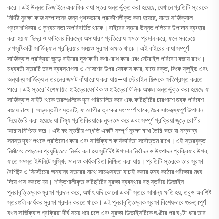
করে। এই উন্নত ডিজাইনে একাধিক বাধা স্তর অন্তর্ভুক্ত করা হয়েছে, যেখানে প্রতিটি স্তরকে
নির্দিষ্ট সুরক্ষা কাজ সম্পাদনের জন্য পৃথকভাবে প্রকৌশলীকৃত করা হয়েছে, যাতে সার্জিক্যাল
প্রবেশাধিকার ও দৃশ্যমানতা অপরিবর্তিত থাকে। বাইরের স্তরে উন্নত পলিমার উপাদান ব্যবহার
করা হয় যা ছিদ্র ও ফাটলের বিরুদ্ধে অসাধারণ প্রতিরোধ ক্ষমতা প্রদান করে, ফলে সবচেয়ে
চাপসৃষ্টিকারী সার্জিক্যাল প্রক্রিয়ার সময়ও সুরক্ষা অক্ষত থাকে। এই বাইরের বাধা সম্পূর্ণ
সার্জিক্যাল প্রক্রিয়া জুড়ে বাইরের দূষণকারী কণা রোধ করে এবং স্টেরাইল পরিবেশ বজায় রাখে।
মধ্যবর্তী স্তরটি তরল ব্যবস্থাপনা ও শোষণের উপর ফোকাস করে, যাতে রক্ত, সিংক ফ্লুইড এবং
অন্যান্য সার্জিক্যাল তরলের জমাট বাঁধা রোধ করা যায়—যা স্টেরাইল ফিল্ডকে ক্ষতিগ্রস্ত করতে
পারে। এই স্তরে বিশেষায়িত হাইড্রোফোবিক ও হাইড্রোফিলিক অঞ্চল অন্তর্ভুক্ত করা হয়েছে যা
সার্জিক্যাল সাইট থেকে তরলগুলিকে দূরে পরিচালিত করে এবং কাটছাঁটের চারপাশে শুষ্ক পরিবেশ
বজায় রাখে। অভ্যন্তরীণ স্তরটি, যা রোগীর ত্বকের সংস্পর্শে থাকে, জৈব-সামঞ্জস্যপূর্ণ উপাদান
দিয়ে তৈরি করা হয়েছে যা টিস্যু প্রতিক্রিয়াকে ন্যূনতম করে এবং সম্পূর্ণ প্রক্রিয়া জুড়ে রোগীর
আরাম নিশ্চিত করে। এই বহু-স্তরীয় পদ্ধতি একটি সম্পূর্ণ সুরক্ষা বাধা তৈরি করে যা সম্ভাব্য
সমস্ত দূষণ পথকে প্রতিরোধ করে এবং সার্জিক্যাল কার্যকারিতা সর্বোত্তম রাখে। এই স্তরযুক্ত
নির্মাণের পেছনের প্রযুক্তিতে নির্ভর করা হয় সুনির্দিষ্ট উপাদান নির্বাচন ও উৎপাদন প্রক্রিয়ার উপর,
যাতে সমস্ত ইউনিটে সুস্থির মান ও কার্যকারিতা নিশ্চিত করা যায়। প্রতিটি স্তরকে তার সুরক্ষা
বৈশিষ্ট্য ও সিস্টেমের অন্যান্য স্তরের সাথে সামঞ্জস্যতা যাচাই করার জন্য কঠোর পরীক্ষার মধ্য
দিয়ে পাস করতে হয়। শক্তিশালীকৃত কাটছাঁটের সুরক্ষা ব্যবস্থার বহু-স্তরীয় ডিজাইন
পুনরাবৃত্তিমূলক সুরক্ষা প্রদান করে, অর্থাৎ যদি কোনো একটি স্তরে সামান্য ক্ষতি হয়, তবুও অবশিষ্ট
স্তরগুলি কার্যকর সুরক্ষা প্রদান করতে থাকে। এই পুনরাবৃত্তিমূলক সুরক্ষা বিশেষভাবে গুরুত্বপূর্ণ
যখন সার্জিক্যাল প্রক্রিয়া দীর্ঘ সময় ধরে চলে এবং সুরক্ষা ডিভাইসটিকে ঘণ্টার পর ঘণ্টা ধরে তার