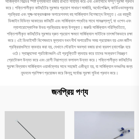
সার্জিক্যাল ফিল্ডের স্পষ্ট দৃশ্যমানতা বজায় রাখতে সাহায্য করে এবং একইসাথে সম্পূর্ণ সুরক্ষা প্রদান
করে। শক্তিশালীকৃত কাটছাঁটের সুরক্ষার প্রয়োগ সাধারণ সার্জারি, অর্থোপেডিক্স, কার্ডিওভাসকুলার
প্রক্রিয়া এবং সূক্ষ্ম-আক্রমণাত্মক অপারেশনসহ বহু সার্জিক্যাল বিশেষত্বে বিস্তৃত। এর বহুমুখী
ডিজাইন বিভিন্ন আকারের কাটছাঁট এবং সার্জিক্যাল পদ্ধতির সাথে সামঞ্জস্যপূর্ণ, যা ওপেন এবং
ল্যাপারোস্কোপিক উভয় প্রক্রিয়ার জন্য উপযুক্ত। জরুরি সার্জিক্যাল পরিস্থিতিতে,
শক্তিশালীকৃত কাটছাঁটের সুরক্ষার দ্রুত প্রয়োগ ক্ষমতা সার্জিক্যাল সাইটকে তাৎক্ষণিকভাবে রক্ষা
করে। এই ডিভাইসটি বিশেষভাবে মূল্যবান যখন দীর্ঘ অপারেটিভ সময় প্রয়োজন হয় এমন জটিল
প্রক্রিয়াগুলিতে ব্যবহার করা হয়, যেখানে স্টেরাইল অবস্থা বজায় রাখা ক্রমশ চ্যালেঞ্জিং হয়ে
ওঠে। স্বাস্থ্যসেবা প্রতিষ্ঠানগুলি এই প্রযুক্তিটি ব্যবহার করে তাদের সংক্রমণ নিয়ন্ত্রণ
প্রোটোকল উন্নত করে এবং রোগী নিরাপত্তা ফলাফল উন্নত করে। শক্তিশালীকৃত কাটছাঁটের
সুরক্ষা বিদ্যমান সার্জিক্যাল ওয়ার্কফ্লোর সাথে সহজেই একীভূত হয়, যা সার্জিক্যাল দলগুলির জন্য
ন্যূনতম প্রশিক্ষণ প্রয়োজন করে কিন্তু সর্বোচ্চ সুরক্ষা সুবিধা প্রদান করে।
জনপ্রিয় পণ্য