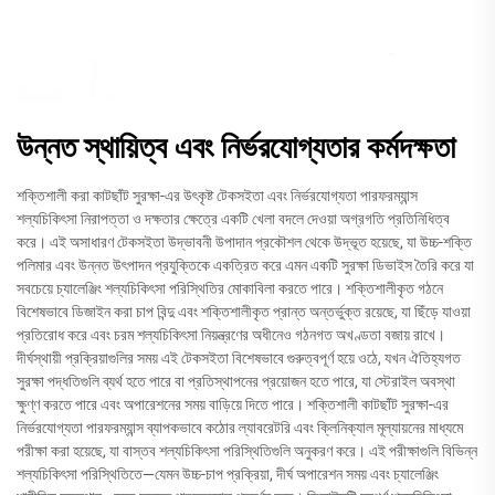
উন্নত স্থায়িত্ব এবং নির্ভরযোগ্যতার কর্মদক্ষতা
শক্তিশালী করা কাটছাঁট সুরক্ষা-এর উৎকৃষ্ট টেকসইতা এবং নির্ভরযোগ্যতা পারফরম্যান্স
শল্যচিকিৎসা নিরাপত্তা ও দক্ষতার ক্ষেত্রে একটি খেলা বদলে দেওয়া অগ্রগতি প্রতিনিধিত্ব
করে। এই অসাধারণ টেকসইতা উদ্ভাবনী উপাদান প্রকৌশল থেকে উদ্ভূত হয়েছে, যা উচ্চ-শক্তি
পলিমার এবং উন্নত উৎপাদন প্রযুক্তিকে একত্রিত করে এমন একটি সুরক্ষা ডিভাইস তৈরি করে যা
সবচেয়ে চ্যালেঞ্জিং শল্যচিকিৎসা পরিস্থিতির মোকাবিলা করতে পারে। শক্তিশালীকৃত গঠনে
বিশেষভাবে ডিজাইন করা চাপ বিন্দু এবং শক্তিশালীকৃত প্রান্ত অন্তর্ভুক্ত রয়েছে, যা ছিঁড়ে যাওয়া
প্রতিরোধ করে এবং চরম শল্যচিকিৎসা নিয়ন্ত্রণের অধীনেও গঠনগত অখণ্ডতা বজায় রাখে।
দীর্ঘস্থায়ী প্রক্রিয়াগুলির সময় এই টেকসইতা বিশেষভাবে গুরুত্বপূর্ণ হয়ে ওঠে, যখন ঐতিহ্যগত
সুরক্ষা পদ্ধতিগুলি ব্যর্থ হতে পারে বা প্রতিস্থাপনের প্রয়োজন হতে পারে, যা স্টেরাইল অবস্থা
ক্ষুণ্ণ করতে পারে এবং অপারেশনের সময় বাড়িয়ে দিতে পারে। শক্তিশালী কাটছাঁট সুরক্ষা-এর
নির্ভরযোগ্যতা পারফরম্যান্স ব্যাপকভাবে কঠোর ল্যাবরেটরি এবং ক্লিনিক্যাল মূল্যায়নের মাধ্যমে
পরীক্ষা করা হয়েছে, যা বাস্তব শল্যচিকিৎসা পরিস্থিতিগুলি অনুকরণ করে। এই পরীক্ষাগুলি বিভিন্ন
শল্যচিকিৎসা পরিস্থিতিতে—যেমন উচ্চ-চাপ প্রক্রিয়া, দীর্ঘ অপারেশন সময় এবং চ্যালেঞ্জিং