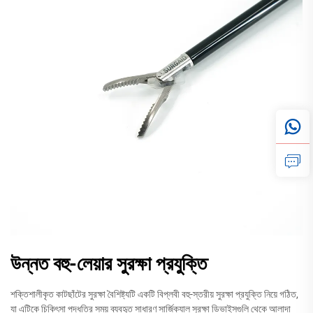
উন্নত বহু-লেয়ার সুরক্ষা প্রযুক্তি
শক্তিশালীকৃত কাটছাঁটের সুরক্ষা বৈশিষ্ট্যটি একটি বিপ্লবী বহু-স্তরীয় সুরক্ষা প্রযুক্তি নিয়ে গঠিত,
যা এটিকে চিকিৎসা পদ্ধতির সময় ব্যবহৃত সাধারণ সার্জিক্যাল সুরক্ষা ডিভাইসগুলি থেকে আলাদা