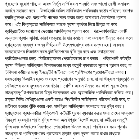
প্রবেশের সুযোগ পান, যা আরও নির্ভুল সার্জিক্যাল পদ্ধতি এবং ভালো রোগী ফলাফল
অর্জনে সহায়তা করে। ডিভাইসটি জটিল সার্জিক্যাল প্রক্রিয়ার কঠোর পরিবেশ, ব্যাপক
ম্যানিপুলেশন এবং যন্ত্রপাতি পাসেজ সহ্য করার জন্য অসাধারণ টেকসইতা প্রদান
করে। এই বিশ্বস্ততা সার্জিক্যাল দলকে সুরক্ষা ব্যর্থতা নিয়ে চিন্তা না করে
প্রক্রিয়াটিতে মনোযোগ দেওয়ার আত্মবিশ্বাস প্রদান করে। খরচ-কার্যকারিতা একটি
অন্যতম প্রধান সুবিধা, কারণ সংক্রমণের হার কমানো এবং ফলাফল উন্নত করার ফলে
স্বাস্থ্যসেবা ব্যবস্থার জন্য দীর্ঘমেয়াদী উল্লেখযোগ্য সঞ্চয় সম্ভব হয়। একবার
ব্যবহারযোগ্য ডিজাইন ক্রস-কন্টামিনেশনের ঝুঁকি দূর করে এবং স্বাস্থ্যসেবা
প্রতিষ্ঠানগুলোর জন্য স্টেরিলাইজেশন প্রোটোকলের চাপ কমায়। শক্তিশালী কাটছাঁট
সুরক্ষা বিভিন্ন সার্জিক্যাল বিশেষজ্ঞতার মধ্যে বহুমুখী ব্যবহারের সুযোগ প্রদান করে, যা
চিকিৎসা কর্মীদের জন্য ইনভেন্টরি জটিলতা এবং প্রশিক্ষণের প্রয়োজনীয়তা কমায়।
সহজবোধ্য ডিজাইন দ্রুত ও সহজ প্রয়োগের অনুমতি দেয়, যা সার্জিক্যাল প্রস্তুতি ও
সেটআপের সময় মূল্যবান সময় বাঁচায়। রোগীর আরাম উন্নত হয় কারণ মৃদু ও জৈব-
সামঞ্জস্যপূর্ণ উপকরণগুলো টিস্যু উত্তেজনা এবং অ্যালার্জিক প্রতিক্রিয়া কমিয়ে দেয়।
উন্নত সিলিং বৈশিষ্ট্যগুলো একটি আরও স্থিতিশীল সার্জিক্যাল পরিবেশ তৈরি করে, যা
জটিলতা হওয়ার ঝুঁকি কমায় এবং সামগ্রিক সার্জিক্যাল সফলতার হার বৃদ্ধি করে।
স্বাস্থ্যসেবা প্রদানকারীরা শক্তিশালী কাটছাঁট সুরক্ষা ব্যবহার করার সময় তাদের সংক্রমণ
নিয়ন্ত্রণ ব্যবস্থার প্রতি বৃদ্ধি পাওয়া আত্মবিশ্বাস রিপোর্ট করেন, যা কর্মীদের সন্তুষ্টি
বৃদ্ধি এবং কর্মস্থলের নিরাপত্তা প্রোটোকল উন্নত করে। প্রক্রিয়ার সময় পুনরায়
সামঞ্জস্য বা প্রতিস্থাপনের প্রয়োজন ছাড়াই ধ্রুব সুরক্ষা বজায় রাখার মাধ্যমে