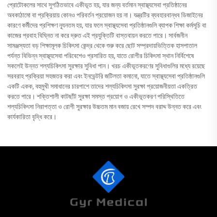
প্রোটোকলের সাথে সুগঠিতভাবে একীভূত হয়, যার জন্য বর্তমান স্বাস্থ্যসেবা প্রতিষ্ঠানের
অবকাঠামো বা প্রক্রিয়ায় কোনও পরিবর্তন প্রয়োজন হয় না। যন্ত্রটির ব্যবহারবান্ধব ডিজাইনের
কারণে কর্মীদের প্রশিক্ষণ ন্যূনতম হয়, যার ফলে স্বাস্থ্যসেবা প্রতিষ্ঠানগুলি ব্যাপক শিক্ষা কর্মসূচি বা
কাজের প্রবাহ বিঘ্নিত না করে দ্রুত এই প্রযুক্তিটি বাস্তবায়ন করতে পারে। সার্বজনীন
সামঞ্জস্যতা বড় শিক্ষামূলক চিকিৎসা কেন্দ্র থেকে শুরু করে ছোট সম্প্রদায়ভিত্তিক হাসপাতাল
পর্যন্ত বিভিন্ন স্বাস্থ্যসেবা পরিবেশেও প্রসারিত হয়, যাতে রোগীর চিকিৎসা স্থান নির্বিশেষে
সকলেই উন্নত শল্যচিকিৎসা সুরক্ষার সুবিধা পান। খরচ একীভূতকরণের সুবিধাগুলির মধ্যে রয়েছে
সরবরাহ প্রক্রিয়া সহজতর করা এবং ইনভেন্টরি জটিলতা কমানো, যাতে স্বাস্থ্যসেবা প্রতিষ্ঠানগুলি
একটি একক, বহুমুখী সমাধানের চারপাশে তাদের শল্যচিকিৎসা সুরক্ষা প্রয়োজনীয়তা একত্রিত
করতে পারে। শক্তিশালী কাটছাঁট সুরক্ষা সমস্ত প্রয়োগ ও একীভূতকরণ পরিস্থিতিতে
শল্যচিকিৎসা নিরাপত্তা ও রোগী সুরক্ষার উচ্চতম মান বজায় রেখে সম্পদ বরাদ্দ উন্নত করে এবং
কার্যকারিতা বৃদ্ধি করে।