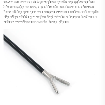
অখণ্ডতা বজায় রাখতে হয়। এই উন্নত প্রযুক্তিতে স্তরগুলির মধ্যে অ্যান্টিমাইক্রোবিয়াল
বৈশিষ্ট্যও অন্তর্ভুক্ত করা হয়েছে, যা ব্যাকটেরিয়া জনিত কলোনাইজেশন ও বায়োফিল্ম গঠনের
বিরুদ্ধে অতিরিক্ত সুরক্ষা প্রদান করে। স্বাস্থ্যসেবা পেশাদাররা ধারাবাহিকভাবে এই বহু-স্তরীয়
শক্তিশালীকৃত কাটছাঁটের সুরক্ষা প্রযুক্তির উৎকৃষ্ট কার্যকারিতা ও বিশ্বস্ততা রিপোর্ট করেন, যা
সার্জিক্যাল ফলাফল উন্নত করে এবং রোগীর নিরাপত্তা বৃদ্ধি করে।