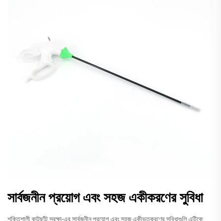
সার্বজনীন প্রয়োগ এবং সহজ একীকরণের সুবিধা
শক্তিশালী কাটছাঁট সুরক্ষা-এর সার্বজনীন প্রয়োগ এবং সহজ একীভূতকরণের সুবিধাগুলি এটিকে