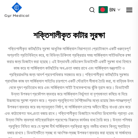
BN
শক্তিশালীকৃত কাটার সুরক্ষা
শক্তিশালীকৃত কাটছাঁটের সুরক্ষা আধুনিক সার্জিক্যাল নিরাপত্তা প্রোটোকলে একটি গুরুত্বপূর্ণ
অগ্রগতি প্রতিনিধিত্ব করে, যা বিভিন্ন চিকিৎসা প্রক্রিয়ার সময় সার্জিক্যাল সাইটগুলিকে রক্ষা
করার জন্য ডিজাইন করা হয়েছে। এই উদ্ভাবনী মেডিকেল ডিভাইসটি একটি সুরক্ষা বাধা হিসাবে
কাজ করে যা সার্জিক্যাল কাটছাঁটের অখণ্ডতা বজায় রাখে এবং সার্জিক্যাল যন্ত্রপাতি ও
প্রক্রিয়াগুলির জন্য আদর্শ প্রবেশাধিকার সহজতর করে। শক্তিশালীকৃত কাটছাঁটের সুরক্ষার
প্রাথমিক কাজ হল সার্জিক্যাল সাইটের চারপাশে একটি স্টেরাইল সীমানা তৈরি করা, যা বাহ্যিক উৎস
থেকে দূষণ প্রতিরোধ করে এবং সার্জিক্যাল সাইট ইনফেকশনের ঝুঁকি হ্রাস করে। ডিভাইসটি
উন্নত উপকরণ প্রকৌশল ব্যবহার করে সার্জিক্যাল নির্ভুলতা বা দৃশ্যমানতা কমিয়ে না দিয়ে
উচ্চমানের সুরক্ষা প্রদান করে। প্রধান প্রযুক্তিগত বৈশিষ্ট্যগুলির মধ্যে রয়েছে জৈব-সামঞ্জস্যপূর্ণ
উপকরণ ব্যবহার করে বহু-স্তরযুক্ত নির্মাণ, যা সার্জিক্যাল চাপের অধীনে ছিঁড়ে যাওয়া রোধ করে
এবং কাঠামোগত অখণ্ডতা বজায় রাখে। শক্তিশালীকৃত ডিজাইনে সংবলিত রিনফোর্সড প্রান্ত এবং
উন্নত সিলিং ব্যবস্থা মাইক্রোবিয়াল প্রবেশের বিরুদ্ধে কার্যকর বাধা তৈরি করে। উন্নত পলিমার
প্রযুক্তি নিশ্চিত করে যে সুরক্ষা দীর্ঘ সার্জিক্যাল প্রক্রিয়া জুড়ে নমনীয় থাকবে কিন্তু স্থায়িত্ব
বজায় রাখবে। ডিভাইসটিতে স্বচ্ছ বা আংশিক-স্বচ্ছ উপকরণ ব্যবহার করা হয়েছে যা সার্জনদের