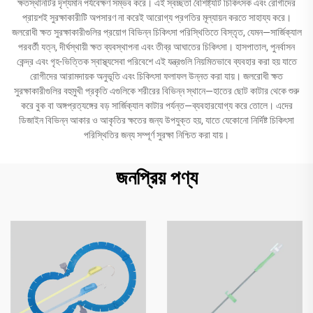
ক্ষতস্থানটির দৃশ্যমান পর্যবেক্ষণ সম্ভব করে। এই স্বচ্ছতা বৈশিষ্ট্যটি চিকিৎসক এবং রোগীদের
প্রায়শই সুরক্ষাকারীটি অপসারণ না করেই আরোগ্য প্রগতির মূল্যায়ন করতে সাহায্য করে।
জলরোধী ক্ষত সুরক্ষাকারীগুলির প্রয়োগ বিভিন্ন চিকিৎসা পরিস্থিতিতে বিস্তৃত, যেমন—সার্জিক্যাল
পরবর্তী যত্ন, দীর্ঘস্থায়ী ক্ষত ব্যবস্থাপনা এবং তীব্র আঘাতের চিকিৎসা। হাসপাতাল, পুনর্বাসন
কেন্দ্র এবং গৃহ-ভিত্তিক স্বাস্থ্যসেবা পরিবেশে এই যন্ত্রগুলি নিয়মিতভাবে ব্যবহার করা হয় যাতে
রোগীদের আরামদায়ক অনুভূতি এবং চিকিৎসা ফলাফল উন্নত করা যায়। জলরোধী ক্ষত
সুরক্ষাকারীগুলির বহুমুখী প্রকৃতি এগুলিকে শরীরের বিভিন্ন স্থানে—হাতের ছোট কাটার থেকে শুরু
করে বুক বা অঙ্গপ্রত্যঙ্গের বড় সার্জিক্যাল কাটার পর্যন্ত—ব্যবহারযোগ্য করে তোলে। এদের
ডিজাইন বিভিন্ন আকার ও আকৃতির ক্ষতের জন্য উপযুক্ত হয়, যাতে যেকোনো নির্দিষ্ট চিকিৎসা
পরিস্থিতির জন্য সম্পূর্ণ সুরক্ষা নিশ্চিত করা যায়।
জনপ্রিয় পণ্য