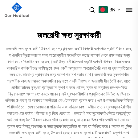
BN
জলরোধী ক্ষত সুরক্ষাকারী
জলরোধী ক্ষত সুরক্ষাকারী চিকিৎসা যত্ন প্রযুক্তিতে একটি বিপ্লবী অগ্রগতি প্রতিনিধিত্ব করে,
যা দৈনন্দিন ক্রিয়াকলাপের সময় আরোগ্যশীল ক্ষতগুলিকে জলের সংস্পর্শ থেকে রক্ষা করার জন্য
বিশেষভাবে ডিজাইন করা হয়েছে। এই উদ্ভাবনী চিকিৎসা যন্ত্রটি অগ্রণী উপকরণ বিজ্ঞান এবং
ব্যবহারিক কার্যকারিতার সংমিশ্রণে এমন একটি অপ্রবেশ্য অবরোধ তৈরি করে যা দূষণ প্রতিরোধ
করে এবং আরোগ্য প্রক্রিয়ার জন্য আদর্শ পরিবেশ বজায় রাখে। জলরোধী ক্ষত সুরক্ষাকারীর
প্রাথমিক কাজ হল আহত অঞ্চলগুলির চারপাশে একটি নিরাপদ ও জলরোধী সীল তৈরি করা, যাতে
রোগীরা তাদের সুস্থতা প্রক্রিয়াকে ক্ষুণ্ণ না করে গোসল, স্নান বা অন্যান্য জল-সম্পর্কিত
ক্রিয়াকলাপে অংশগ্রহণ করতে পারেন। এই সুরক্ষাকারীগুলির প্রযুক্তিগত ভিত্তি হল উন্নত
পলিমার উপকরণ, যা অসাধারণ নমনীয়তা এবং টেকসইতা প্রদান করে। এই উপকরণগুলিকে বিভিন্ন
পরিস্থিতিতে—যেমন তাপমাত্রা পরিবর্তন এবং যান্ত্রিক চাপ—অধীনে তাদের সুরক্ষামূলক বৈশিষ্ট্য
বজায় রাখতে কঠোর পরীক্ষার মধ্য দিয়ে যেতে হয়। জলরোধী ক্ষত সুরক্ষাকারীগুলিতে অন্তর্ভুক্ত
আঠালো প্রযুক্তি চিকিৎসা মানের যৌগ ব্যবহার করে, যা ত্বকের উপর শক্তিশালী আঠালো ধরণ
প্রদান করে কিন্তু অপসারণের সময় ত্বকে উত্তেজিত না করে তা নিশ্চিত করে। অনেক আধুনিক
জলরোধী ক্ষত সুরক্ষাকারী স্বচ্ছ উপকরণ ব্যবহার করে যা সুরক্ষাকারী অবরোধটি অক্ষুণ্ণ রেখে