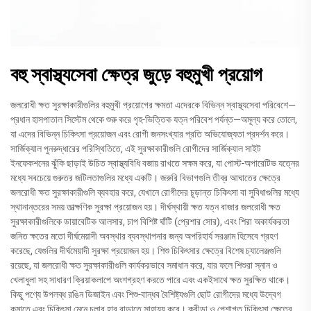
বহু স্বাস্থ্যসেবা ক্ষেত্র জুড়ে বহুমুখী প্রয়োগ
জলরোধী ক্ষত সুরক্ষাকারীগুলির বহুমুখী প্রয়োগের ক্ষমতা এদেরকে বিভিন্ন স্বাস্থ্যসেবা পরিবেশে—
প্রধান হাসপাতাল সিস্টেম থেকে শুরু করে গৃহ-ভিত্তিক যত্ন পরিবেশ পর্যন্ত—অমূল্য করে তোলে,
যা এদের বিভিন্ন চিকিৎসা প্রয়োজন এবং রোগী জনসংখ্যার প্রতি অভিযোজ্যতা প্রদর্শন করে।
সার্জিক্যাল পুনরুদ্ধারের পরিস্থিতিতে, এই সুরক্ষাকারীগুলি রোগীদের সার্জিক্যাল সাইট
ইনফেকশনের ঝুঁকি ছাড়াই উচিত স্বাস্থ্যবিধি বজায় রাখতে সক্ষম করে, যা পোস্ট-অপারেটিভ যত্নের
মধ্যে সবচেয়ে গুরুতর জটিলতাগুলির মধ্যে একটি। জরুরি বিভাগগুলি তীব্র আঘাতের ক্ষেত্রে
জলরোধী ক্ষত সুরক্ষাকারীগুলি ব্যবহার করে, যেখানে রোগীদের চূড়ান্ত চিকিৎসা বা সুবিধাগুলির মধ্যে
স্থানান্তরের সময় তাত্ক্ষণিক সুরক্ষা প্রয়োজন হয়। দীর্ঘস্থায়ী ক্ষত যত্ন বাজার জলরোধী ক্ষত
সুরক্ষাকারীগুলিকে ডায়াবেটিক আলসার, চাপ বিশিষ্ট ঘাঁটি (প্রেশার সোর), এবং শিরা অকার্যকরতা
জনিত ক্ষতের মতো দীর্ঘমেয়াদী অবস্থার ব্যবস্থাপনার জন্য অপরিহার্য সরঞ্জাম হিসেবে গ্রহণ
করেছে, যেগুলির দীর্ঘমেয়াদী সুরক্ষা প্রয়োজন হয়। শিশু চিকিৎসার ক্ষেত্রে বিশেষ চ্যালেঞ্জগুলি
রয়েছে, যা জলরোধী ক্ষত সুরক্ষাকারীগুলি কার্যকরভাবে সমাধান করে, যার ফলে শিশুরা স্নান ও
খেলাধুলা সহ সাধারণ ক্রিয়াকলাপে অংশগ্রহণ করতে পারে এবং একইসাথে ক্ষত সুরক্ষিত থাকে।
কিছু পণ্যে উপলব্ধ রঙিন ডিজাইন এবং শিশু-বান্ধব বৈশিষ্ট্যগুলি ছোট রোগীদের মধ্যে উদ্বেগ
কমাতে এবং চিকিৎসা মেনে চলার হার বাড়াতে সাহায্য করে। ক্রীড়া ও পেশাগত চিকিৎসা ক্ষেত্রে