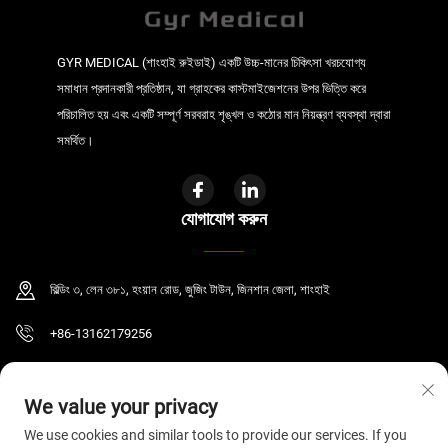
GYR MEDICAL (শাংহাই রুইডাই) একটি উচ্চ-মানের চিকিৎসা খরচযোগ্য
সমাধান প্রদানকারী প্রতিষ্ঠান, যা গ্রাহকের কাস্টমাইজেশনের উপর ভিত্তি করে
পরিচালিত হয় এবং একটি সম্পূর্ণ সরবরাহ শৃঙ্খল ও কঠোর মান নিয়ন্ত্রণ ব্যবস্থা দ্বারা
সমর্থিত।
যোগাযোগ করুন
বিল্ডিং ৩, লেন ৩৮১, হংয়ান রোড, জুজিং টাউন, জিনশান জেলা, শাংহাই
+86-13162179256
[email protected]
We value your privacy
We use cookies and similar tools to provide our services. If you