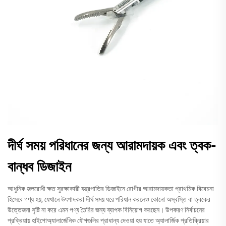
দীর্ঘ সময় পরিধানের জন্য আরামদায়ক এবং ত্বক-
বান্ধব ডিজাইন
আধুনিক জলরোধী ক্ষত সুরক্ষাকারী যন্ত্রপাতির ডিজাইনে রোগীর আরামদায়কতা প্রাথমিক বিবেচনা
হিসেবে গণ্য হয়, যেখানে উৎপাদকরা দীর্ঘ সময় ধরে পরিধান করলেও কোনো অস্বস্তি বা ত্বকের
উত্তেজনা সৃষ্টি না করে এমন পণ্য তৈরির জন্য ব্যাপক বিনিয়োগ করছেন। উপকরণ নির্বাচনের
প্রক্রিয়ায় হাইপোঅ্যালার্জেনিক যৌগগুলির প্রাধান্য দেওয়া হয় যাতে অ্যালার্জিক প্রতিক্রিয়ার