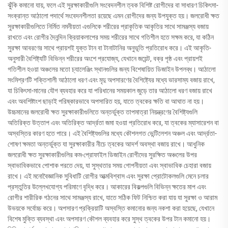
ঝুঁকি কমানো যায়, ফলে এই সুরক্ষাকারীগুলি সংবেদনশীল ত্বক বিশিষ্ট রোগীদের বা সাধারণ চিকিৎসা-
সংক্রান্ত আঠালো পদার্থে সংবেদনশীলতা রয়েছে এমন রোগীদের জন্য উপযুক্ত হয়। জলরোধী ক্ষত
সুরক্ষাকারীগুলিতে নির্মিত নমনীয়তা এগুলিকে শরীরের প্রাকৃতিক আকৃতির সাথে সামঞ্জস্য বজায়
রাখতে এবং রোগীর দৈনন্দিন ক্রিয়াকলাপের সময় শরীরের সাথে গতিশীল হতে সক্ষম করে, যা কঠিন
সুরক্ষা আবরণের সাথে প্রায়শই যুক্ত টান বা টানাটানির অনুভূতি প্রতিরোধ করে। এই আকৃতি-
অনুসারী বৈশিষ্ট্যটি বিভিন্ন শরীরের অংশে প্রযোজ্য, যেখানে জয়েন্ট, বক্র পৃষ্ঠ এবং প্রায়শই
গতিশীল হওয়া অঞ্চলের মতো চ্যালেঞ্জিং স্থানগুলির জন্য বিশেষায়িত ডিজাইন উপলব্ধ। আঠালো
সংমিশ্রণটি শক্তিশালী আঠালো ধরণ এবং মৃদু অপসারণের বৈশিষ্ট্যের মধ্যে ভারসাম্য বজায় রাখে,
যা চিকিৎসা-মানের যৌগ ব্যবহার করে যা পরিধানের সময়কাল জুড়ে তার আঠালো ধরণ বজায় রাখে
এবং অবশিষ্টাংশ ছাড়াই পরিষ্কারভাবে অপসারিত হয়, যাতে ত্বকের ক্ষতি বা আঘাত না হয়।
উচ্চমানের জলরোধী ক্ষত সুরক্ষাকারীগুলিতে অন্তর্ভুক্ত তাপমাত্রা নিয়ন্ত্রণের বৈশিষ্ট্যগুলি
অতিরিক্ত উত্তাপ এবং অতিরিক্ত আর্দ্রতা জমা হওয়া প্রতিরোধ করে, যা ত্বকের ম্যাসারেশন বা
অস্বস্তির কারণ হতে পারে। এই বৈশিষ্ট্যগুলির মধ্যে কৌশলগত ভেন্টিলেশন অঞ্চল এবং আর্দ্রতা-
শোষণ ক্ষমতা অন্তর্ভুক্ত যা সুরক্ষাকারীর নীচে ত্বকের আদর্শ অবস্থা বজায় রাখে। আধুনিক
জলরোধী ক্ষত সুরক্ষাকারীগুলির কম-প্রোফাইল ডিজাইন রোগীদের সুরক্ষিত অঞ্চলের উপর
স্বাভাবিকভাবে পোশাক পরতে দেয়, যা সুস্থতার সময় গোপনীয়তা এবং স্বাভাবিক চেহারা বজায়
রাখে। এই মনোবৈজ্ঞানিক সুবিধাটি রোগীর আত্মবিশ্বাস এবং সুরক্ষা প্রোটোকলগুলি মেনে চলার
প্রস্তুতির উল্লেখযোগ্য পরিমাণে বৃদ্ধি করে। আকারের বিকল্পগুলি বিভিন্ন ক্ষতের মাপ এবং
রোগীর শারীরিক গঠনের সাথে সামঞ্জস্য রাখে, যাতে সঠিক ফিট নিশ্চিত করা যায় যা সুরক্ষা ও আরাম
উভয়কে সর্বোচ্চ করে। অপসারণ প্রক্রিয়াটি অস্বস্তি কমানোর জন্য নকশা করা হয়েছে, যেখানে
বিশেষ মুক্তি ব্যবস্থা এবং অপসারণ কৌশল ব্যবহার করে সুস্থ ত্বকের উপর টান কমানো হয়।