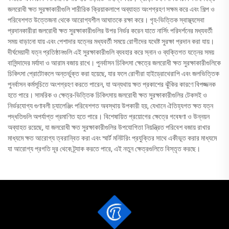
জলরোধী ক্ষত সুরক্ষাকারীগুলি শারীরিক ক্রিয়াকলাপে অব্যাহত অংশগ্রহণ সক্ষম করে এবং শিল্প ও
পরিবেশগত উত্তেজনা থেকে আরোগ্যশীল আঘাতকে রক্ষা করে। গৃহ-ভিত্তিক স্বাস্থ্যসেবা
প্রদানকারীরা জলরোধী ক্ষত সুরক্ষাকারীগুলির উপর নির্ভর করেন যাতে নার্সিং পরিদর্শনের মধ্যবর্তী
সময় বাড়ানো যায় এবং পেশাদার যত্নের মধ্যবর্তী সময়ে রোগীদের যথেষ্ট সুরক্ষা প্রদান করা যায়।
দীর্ঘমেয়াদী যত্ন প্রতিষ্ঠানগুলি এই সুরক্ষাকারীগুলি ব্যবহার করে স্নান ও ব্যক্তিগত যত্নের সময়
বাসিন্দাদের মর্যাদা ও আরাম বজায় রাখে। পুনর্বাসন চিকিৎসা ক্ষেত্রে জলরোধী ক্ষত সুরক্ষাকারীগুলিকে
চিকিৎসা প্রোটোকলে অন্তর্ভুক্ত করা হয়েছে, যার ফলে রোগীরা হাইড্রোথেরাপি এবং জলভিত্তিক
পুনর্বাসন কর্মসূচিতে অংশগ্রহণ করতে পারেন, যা অন্যথায় ক্ষত প্রকাশের ঝুঁকির কারণে বিপজ্জনক
হতে পারে। সামরিক ও ক্ষেত্র-ভিত্তিক চিকিৎসায় জলরোধী ক্ষত সুরক্ষাকারীগুলির টেকসই ও
নির্ভরযোগ্য গুণাবলী চ্যালেঞ্জিং পরিবেশগত অবস্থায় উপকারী হয়, যেখানে ঐতিহ্যগত ক্ষত যত্ন
পদ্ধতিগুলি অপর্যাপ্ত প্রমাণিত হতে পারে। বিশেষায়িত প্রয়োগের ক্ষেত্রে গবেষণা ও উন্নয়ন
অব্যাহত রয়েছে, যা জলরোধী ক্ষত সুরক্ষাকারীগুলির উপযোগিতা নিয়ন্ত্রিত পরিবেশ বজায় রাখার
মাধ্যমে ক্ষত আরোগ্য ত্বরান্বিত করা এবং স্মার্ট মনিটরিং প্রযুক্তির সাথে একীভূত করার মাধ্যমে
যা আরোগ্য প্রগতি দূর থেকে ট্র্যাক করতে পারে, এই নতুন ক্ষেত্রগুলিতে বিস্তৃত করছে।