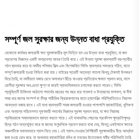
সম্পূর্ণ জল সুরক্ষার জন্য উন্নত বাধা প্রযুক্তি
যেকোনো কার্যকর জলরোধী ক্ষত সুরক্ষাকারীর মূল ভিত্তি হল এর উন্নত বাধা প্রযুক্তি, যা জল
প্রবেশের বিরুদ্ধে একটি অপ্রবেশ্য আবরণ তৈরি করে। এই উন্নত সুরক্ষা ব্যবস্থাটি বহু-স্তরীয়
গঠন ব্যবহার করে যা নমনীয় পলিমার ফিল্ম এবং বিশেষায়িত সিলিং ব্যবস্থার সমন্বয়ে গঠিত, যাতে
সম্পূর্ণ জলরোধী হওয়া নিশ্চিত করা যায়। বাইরের স্তরটি অত্যন্ত পাতলা কিন্তু টেকসই উপকরণ
দিয়ে তৈরি, যা নমনীয়তা বজায় রেখে অসাধারণ ছিঁড়ে যাওয়ার প্রতিরোধ ক্ষমতা প্রদান করে, ফলে
রোগীরা সুরক্ষার অখণ্ডতা ক্ষুণ্ণ না করেই স্বাভাবিকভাবে চলাফেরা করতে পারেন। সিলিং
প্রযুক্তিটি চিকিৎসা আঠালো পদার্থের বছরের পর বছর ধরে গবেষণা ও উন্নয়নের ফলাফল, যা দীর্ঘ
সময় ধরে জলের সংস্পর্শ বা তীব্র শারীরিক ক্রিয়াকলাপের মতো চ্যালেঞ্জিং পরিস্থিতিতেও নিরাপদ
আবদ্ধতা বজায় রাখে। এই বাধা ব্যবস্থাটি সহজ জলরোধী হওয়ার পাশাপাশি ব্যাকটেরিয়া, ধূলিকণা
এবং অন্যান্য পরিবেশগত দূষণকারী পদার্থের বিরুদ্ধে সুরক্ষা প্রদান করে, যা ক্ষত নিরাময়
প্রক্রিয়াকে সম্ভাব্যভাবে ব্যাহত করতে পারে। এই বাধাগুলির পেছনের প্রকৌশল ক্ষুদ্রাতিক্ষুদ্র
ছিদ্র গঠন অন্তর্ভুক্ত করে যা জলের অণুগুলিকে প্রবেশ করতে বাধা দেয়, কিন্তু একইসাথে ক্ষতের
অঞ্চলটিকে যথাযথভাবে শ্বাস নিতে দেয়। এই শ্বাস-নেওয়ার বৈশিষ্ট্যটি সুরক্ষাকারীর নীচে আর্দ্রতা
জমা হওয়া রোধ করে, যা অন্যথায় ব্যাকটেরিয়া বৃদ্ধি বা ত্বকের উত্তেজনা সৃষ্টির পরিস্থিতি তৈরি