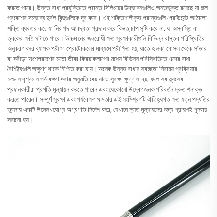
করতে পারে। উন্নত বাধা প্রযুক্তিতে প্রান্ত সিলিংয়ের উদ্ভাবনগুলিও অন্তর্ভুক্ত রয়েছে যা জল
প্রবেশের সম্ভাব্য দুর্বল বিন্দুগুলিকে দূর করে। এই শক্তিশালীকৃত প্রান্তগুলি গ্রেডিয়েন্ট আঠালো
শক্তি ব্যবহার করে যা নিরাপদ আবদ্ধতা প্রদান করে কিন্তু চাপ সৃষ্টি করে না, যা অস্বস্তি বা
ত্বকের ক্ষতি ঘটাতে পারে। উচ্চমানের জলরোধী ক্ষত সুরক্ষাকারীগুলি বিভিন্ন বাস্তব পরিস্থিতির
অনুকরণ করে ব্যাপক পরীক্ষা প্রোটোকলের মাধ্যমে পরীক্ষিত হয়, যাতে হালকা গোসল থেকে সাঁতার
বা ক্রীড়া অংশগ্রহণের মতো তীব্র ক্রিয়াকলাপের মধ্যে বিভিন্ন পরিস্থিতিতে এদের বাধা
বৈশিষ্ট্যগুলি অক্ষুণ্ণ থাকে নিশ্চিত করা যায়। অনেক উন্নত বাধার স্বচ্ছতা নিরাময় প্রক্রিয়ার
চলমান দৃশ্যমান পর্যবেক্ষণ করার অনুমতি দেয় যাতে সুরক্ষা ক্ষুণ্ণ না হয়, ফলে স্বাস্থ্যসেবা
প্রদানকারীরা প্রগতি মূল্যায়ন করতে পারেন এবং যেকোনো উদ্বেগজনক পরিবর্তন দ্রুত শনাক্ত
করতে পারেন। সম্পূর্ণ সুরক্ষা এবং পর্যবেক্ষণ ক্ষমতার এই সংমিশ্রণটি ঐতিহ্যগত ক্ষত যত্ন পদ্ধতির
তুলনায় একটি উল্লেখযোগ্য অগ্রগতি নির্দেশ করে, যেখানে মূলত মূল্যায়নের জন্য প্রায়শই পুনরায়
সরানো হয়।