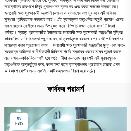
গবেষণায় প্রমাণিত হয়েছে যে, সুস্থতা অবস্থায় সক্রিয় জীবনযাপন করা রোগীদের
ক্ষতস্থানের চারপাশে টিস্যু পুনরুৎপাদন দ্রুত হয় এবং রক্ত সঞ্চালন উন্নত হয়।
জলরোধী ক্ষত সুরক্ষাকারী যন্ত্রগুলি চলাচল ও ব্যায়ামের বাধা দূর করে এই সক্রিয়
সুস্থতা প্রক্রিয়াকে সহজতর করে। এই সুরক্ষামূলক যন্ত্রগুলির বহুমুখী প্রয়োগ এদের
সকল বয়সের রোগীদের জন্য উপযুক্ত করে—শিশু চিকিৎসা থেকে বৃদ্ধ চিকিৎসা
পর্যন্ত। স্বাস্থ্য প্রদানকারীরা উচ্চমানের জলরোধী ক্ষত সুরক্ষাকারী যন্ত্রগুলির সুস্থির
কার্যকারিতা ও বিশ্বস্ততা পছন্দ করেন, যা সুরক্ষামূলক ব্যবস্থার প্রায়শই পর্যবেক্ষণ ও
সামঞ্জস্য করার প্রয়োজন কমায়। জলরোধী ক্ষত সুরক্ষাকারী যন্ত্রগুলির মূল্য এবং ক্ষত-
সংক্রান্ত জটিলতা বা দীর্ঘমেয়াদী চিকিৎসা পর্বের সম্ভাব্য খরচের মধ্যে তুলনা করলে
এদের খরচ-কার্যকারিতা স্পষ্ট হয়ে ওঠে। বীমা কভারেজ প্রায়শই এই সুরক্ষামূলক
যন্ত্রগুলিকে অন্তর্ভুক্ত করে, ফলে ক্ষত যত্ন ব্যবস্থাপনার প্রয়োজন রয়েছে এমন
অধিকাংশ রোগীর জন্য এগুলি একটি সহজলভ্য বিকল্প হয়ে ওঠে।
কার্যকর পরামর্শ
05
Feb