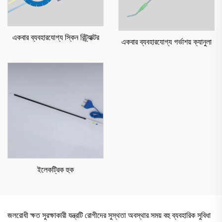
একবার ব্যবহারযোগ্য স্কিন রিট্র্যাক্টর
একবার ব্যবহারযোগ্য গর্ভাশয় ক্যানুলা
ইলেকট্রিক হুক
জলরোধী ক্ষত সুরক্ষাকারী যন্ত্রটি রোগীদের সুস্থতা অবস্থার সময় বহু ব্যবহারিক সুবিধা