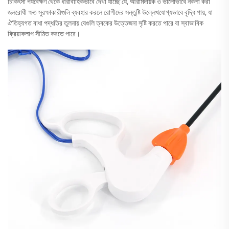
চিকিৎসা পর্যবেক্ষণ থেকে ধারাবাহিকভাবে দেখা যাচ্ছে যে, আরামদায়ক ও ভালোভাবে নকশা করা
জলরোধী ক্ষত সুরক্ষাকারীগুলি ব্যবহার করলে রোগীদের সন্তুষ্টি উল্লেখযোগ্যভাবে বৃদ্ধি পায়, যা
ঐতিহ্যগত বাধা পদ্ধতির তুলনায় যেগুলি ত্বকের উত্তেজনা সৃষ্টি করতে পারে বা স্বাভাবিক
ক্রিয়াকলাপ সীমিত করতে পারে।