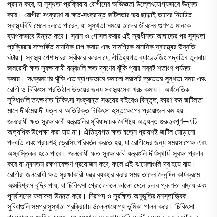
প্রদান করে, যা সুস্থতা প্রক্রিয়ায় রোগীদের অভিজ্ঞতা উল্লেখযোগ্যভাবে উন্নত
করে। রোগীরা সংক্রমণ বা ক্ষত-সংক্রান্ত জটিলতার ভয় ছাড়াই তাদের নিয়মিত
স্বাস্থ্যবিধি মেনে চলতে পারেন, যা সুস্থতা সময়ে তাদের জীবনের গুণগত মানকে
ব্যাপকভাবে উন্নত করে। স্নান ও গোসল করার এই স্বাধীনতা আঘাতের পর সুস্থতা
প্রক্রিয়ায় সম্পর্কিত মানসিক চাপ কমায় এবং সামগ্রিক মানসিক স্বাস্থ্যের উন্নতি
ঘটায়। স্বাস্থ্য পেশাদাররা স্বীকার করেন যে, ঐতিহ্যগত ব্যাণ্ডেজিং পদ্ধতির তুলনায়
জলরোধী ক্ষত সুরক্ষাকারী যন্ত্রগুলি ক্ষত দূষণের ঝুঁকি প্রায় নব্বই শতাংশ পর্যন্ত
কমায়। সংক্রমণের ঝুঁকি এত ব্যাপকভাবে কমানো সরাসরি দ্রুততর সুস্থতা সময় এবং
রোগী ও চিকিৎসা প্রতিষ্ঠান উভয়ের জন্য স্বাস্থ্যসেবা খরচ কমায়। অর্থনৈতিক
সুবিধাগুলি তৎক্ষণাত চিকিৎসা সংক্রান্ত সঞ্চয়ের বাইরেও বিস্তৃত, কারণ কম জটিলতা
মানে দীর্ঘমেয়াদী যত্ন বা অতিরিক্ত চিকিৎসা হস্তক্ষেপের প্রয়োজন কম হয়।
জলরোধী ক্ষত সুরক্ষাকারী যন্ত্রগুলির সুবিধাদায়ক বৈশিষ্ট্য অত্যন্ত গুরুত্বপূর্ণ—এটি
অত্যধিক উপেক্ষা করা যায় না। ঐতিহ্যগত ক্ষত যত্নে প্রায়শই জটিল মোড়ানো
পদ্ধতি এবং প্রায়শই ড্রেসিং পরিবর্তন করতে হয়, যা রোগীদের জন্য সময়সাপেক্ষ এবং
অস্বস্তিকর হতে পারে। জলরোধী ক্ষত সুরক্ষাকারী যন্ত্রগুলি দীর্ঘস্থায়ী সুরক্ষা প্রদান
করে যা ন্যূনতম রক্ষণাবেক্ষণ প্রয়োজন করে, ফলে এই ঝামেলাগুলি দূর হয়ে যায়।
রোগীরা জলরোধী ক্ষত সুরক্ষাকারী যন্ত্র ব্যবহার করার সময় তাদের দৈনন্দিন কার্যক্রমে
আত্মবিশ্বাস বৃদ্ধি পায়, যা চিকিৎসা প্রোটোকলে ভালো মেনে চলার প্রবণতা বাড়ায় এবং
পুনর্বাসনের ফলাফল উন্নত করে। নিরাপদ ও সুরক্ষিত অনুভূতির মনস্তাত্ত্বিক
সুবিধাগুলি সমগ্র সুস্থতা প্রক্রিয়ায় উল্লেখযোগ্য ভূমিকা পালন করে। চিকিৎসা