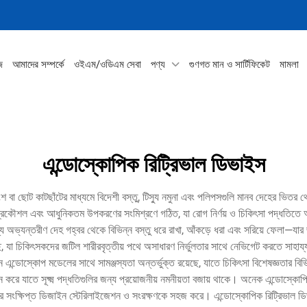
জ
আমাদের সম্পর্কে
ওইএম/ওডিএম সেবা
পণ্য
গুণগত মান ও সার্টিফিকেট
মামলা
এন্ডোস্কোপিক রিট্রিভাল ডিভাইস
বা ছোট কাটছাঁটের মাধ্যমে বিদেশী বস্তু, টিস্যু নমুনা এবং পলিপসগুলি মানব দেহের ভিতর থ
ল প্রকৌশল এবং আধুনিকতম উপকরণের সংমিশ্রণে গঠিত, যা রোগ নির্ণয় ও চিকিৎসা পদ্ধতিতে 
ন্যান্য অভ্যন্তরীণ দেহ গহ্বর থেকে বিভিন্ন বস্তু ধরে রাখা, আঁকড়ে ধরা এবং সরিয়ে ফেলা
য়েছে, যা চিকিৎসকদের জটিল শারীরবৃত্তীয় পথে অসাধারণ নির্ভুলতার সাথে নেভিগেট করতে সাহায
ন এন্ডোস্কোপ মডেলের সাথে সামঞ্জস্যতা অন্তর্ভুক্ত রয়েছে, যাতে চিকিৎসা বিশেষজ্ঞতার বিভ
ন করে যাতে সূক্ষ্ম পদ্ধতিগুলির জন্য প্রয়োজনীয় নমনীয়তা বজায় থাকে। অনেক এন্ডোস্কোপিক 
দের সংক্ষিপ্ত ডিজাইন স্টেরিলাইজেশন ও সংরক্ষণকে সহজ করে। এন্ডোস্কোপিক রিট্রিভাল ড