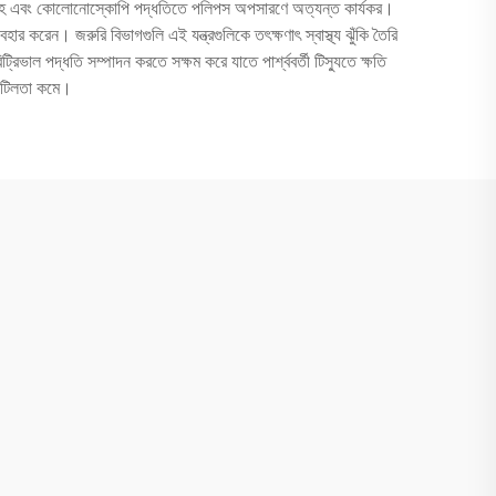
 সংগ্রহ এবং কোলোনোস্কোপি পদ্ধতিতে পলিপস অপসারণে অত্যন্ত কার্যকর।
র করেন। জরুরি বিভাগগুলি এই যন্ত্রগুলিকে তৎক্ষণাৎ স্বাস্থ্য ঝুঁকি তৈরি
্রিভাল পদ্ধতি সম্পাদন করতে সক্ষম করে যাতে পার্শ্ববর্তী টিস্যুতে ক্ষতি
 জটিলতা কমে।