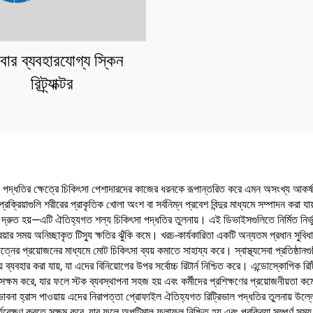
ার ব্যবহারযোগ্য স্কিন
রিট্র্যাক্টর
িং পদ্ধতির ক্ষেত্রে চিকিৎসা পেশাদারদের কাজের ধরনকে রূপান্তরিত করে এমন অসংখ্য আকর্ষণীয
্রিয়াগুলি শরীরের প্রাকৃতিক খোলা অংশ বা সর্বনিম্ন প্রবেশ বিন্দুর মাধ্যমে সম্পাদন করা 
ত হয়—এটি ঐতিহ্যগত শল্য চিকিৎসা পদ্ধতির তুলনায়। এই ডিভাইসগুলিতে নির্মিত নির্ভুল নিয়ন্
িয়ার সময় অনিচ্ছাকৃত টিস্যু ক্ষতির ঝুঁকি কমে। খরচ-কার্যকারিতা একটি অন্যতম প্রধান সুব
্নের প্রয়োজনের মাধ্যমে মোট চিকিৎসা ব্যয় কমাতে সাহায্য করে। স্বাস্থ্যসেবা প্রতিষ্ঠান
য় ব্যবহার করা যায়, যা এদের বিনিয়োগের উপর সর্বোচ্চ রিটার্ন নিশ্চিত করে। এন্ডোস্কোপিক 
সক্ষম করে, যার ফলে স্টক ব্যবস্থাপনা সহজ হয় এবং কর্মীদের প্রশিক্ষণের প্রয়োজনীয়তা ক
বনা হ্রাস পাওয়ায় এদের নিরাপত্তা প্রোফাইল ঐতিহ্যগত রিট্রিভাল পদ্ধতির তুলনায় উল্ল
 পর্যবেক্ষণ করতে সক্ষম করে, যার ফলে অপটিমাল ফলাফল নিশ্চিত হয় এবং প্রক্রিয়া সম্পূর্ণ 