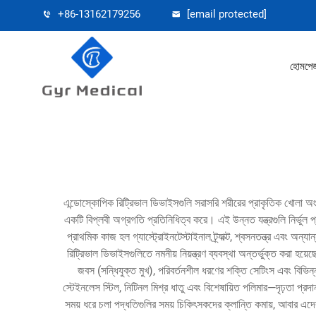
+86-13162179256
[email protected]
হোমপে
এন্ডোস্কোপিক রিট্রিভাল ডিভাইসগুলি সরাসরি শরীরের প্রাকৃতিক খোলা অংশ 
একটি বিপ্লবী অগ্রগতি প্রতিনিধিত্ব করে। এই উন্নত যন্ত্রগুলি নির্ভু
প্রাথমিক কাজ হল গ্যাস্ট্রোইনটেস্টাইনাল ট্র্যাক্ট, শ্বসনতন্ত্র এবং অ
রিট্রিভাল ডিভাইসগুলিতে নমনীয় নিয়ন্ত্রণ ব্যবস্থা অন্তর্ভুক্ত করা হ
জবস (সন্ধিযুক্ত মুখ), পরিবর্তনশীল ধরণের শক্তি সেটিংস এবং বিভিন্
স্টেইনলেস স্টিল, নিটিনল মিশ্র ধাতু এবং বিশেষায়িত পলিমার—দৃঢ়তা প্রদা
সময় ধরে চলা পদ্ধতিগুলির সময় চিকিৎসকদের ক্লান্তি কমায়, আবার এ