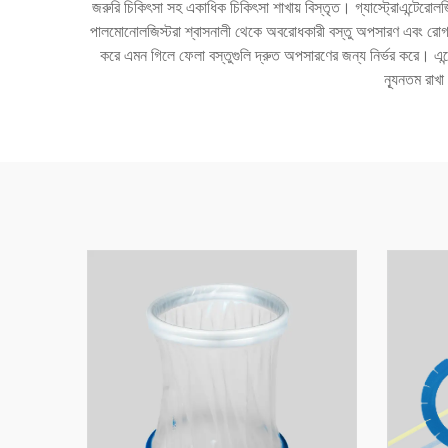
জরুরি চিকিৎসা সহ একাধিক চিকিৎসা শাখায় বিস্তৃত। গ্যাস্ট্রোএন্টে
পালমোনোলজিস্টরা শ্বাসনালী থেকে অবরোধকারী বস্তু অপসারণ এবং রোগ নির্ণয
করে এমন গিলে ফেলা বস্তুগুলি দ্রুত অপসারণের জন্য নির্ভর করে। এন্ডোস্ক
ন্যূনতম রাখ