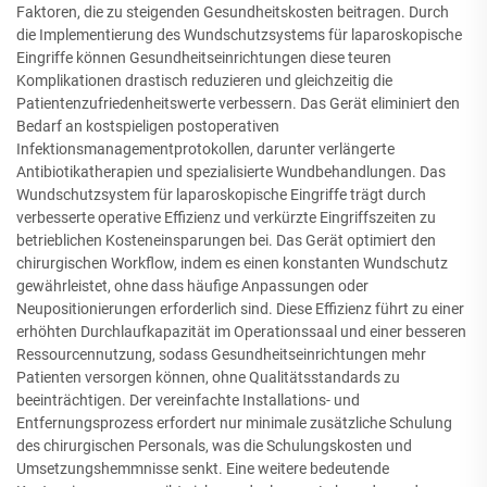
Faktoren, die zu steigenden Gesundheitskosten beitragen. Durch
die Implementierung des Wundschutzsystems für laparoskopische
Eingriffe können Gesundheitseinrichtungen diese teuren
Komplikationen drastisch reduzieren und gleichzeitig die
Patientenzufriedenheitswerte verbessern. Das Gerät eliminiert den
Bedarf an kostspieligen postoperativen
Infektionsmanagementprotokollen, darunter verlängerte
Antibiotikatherapien und spezialisierte Wundbehandlungen. Das
Wundschutzsystem für laparoskopische Eingriffe trägt durch
verbesserte operative Effizienz und verkürzte Eingriffszeiten zu
betrieblichen Kosteneinsparungen bei. Das Gerät optimiert den
chirurgischen Workflow, indem es einen konstanten Wundschutz
gewährleistet, ohne dass häufige Anpassungen oder
Neupositionierungen erforderlich sind. Diese Effizienz führt zu einer
erhöhten Durchlaufkapazität im Operationssaal und einer besseren
Ressourcennutzung, sodass Gesundheitseinrichtungen mehr
Patienten versorgen können, ohne Qualitätsstandards zu
beeinträchtigen. Der vereinfachte Installations- und
Entfernungsprozess erfordert nur minimale zusätzliche Schulung
des chirurgischen Personals, was die Schulungskosten und
Umsetzungshemmnisse senkt. Eine weitere bedeutende