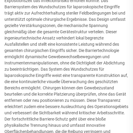
Expositionszeit das Infektionsrisiko erhöhen könnte. Das
Barriersystem des Wundschutzes für laparoskopische Eingriffe
trägt aktiv zur Aufrechterhaltung steriler Feldbedingungen bei und
unterstützt optimale chirurgische Ergebnisse. Das Design umfasst
gezielte Verstärkungszonen, die mechanische Spannung
gleichmäßig über die gesamte Gerätestruktur verteilen. Dieser
ingenieurtechnische Ansatz verhindert lokal begrenzte
Ausfallstellen und stellt eine konsistente Leistung während des
gesamten chirurgischen Eingriffs sicher. Die Barriertechnologie
ermöglicht dynamische Gewebewechselbewegungen und
Instrumentenmanipulationen, ohne die Dichtigkeit der Abdichtung
zu beeinträchtigen. Das System des Wundschutzes für
laparoskopische Eingriffe weist eine transparente Konstruktion auf,
die eine kontinuierliche visuelle Überwachung des geschützten
Bereichs ermöglicht. Chirurgen können den Gewebezustand
beurteilen und die korrekte Platzierung überprüfen, ohne das Gerät
entfernen oder neu positionieren zu müssen. Diese Transparenz
erleichtert zudem eine bessere Ausleuchtung des Operationsgebiets
und verbessert die Sichtbarkeit während kritischer Arbeitsschritte.
Der fortschrittliche Barriere-Schutz geht über eine bloße
physikalische Trennung hinaus und umfasst innovative
Oberflächenbehandlungen, die die Reibung verringern und