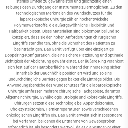
steriles Umfeld zu gewährleisten und gleichzeitig einen
reibungslosen Durchgang der Instrumente zu ermöglichen. Zu den
technologischen Merkmalen des Wundschutzes für die
laparoskopische Chirurgie zählen hochentwickelte
Polymerwerkstoffe, die außergewöhnliche Flexibilität und
Haltbarkeit bieten. Diese Materialien sind biokompatibel und so
konzipiert, dass sie den hohen Anforderungen chirurgischer
Eingriffe standhalten, ohne die Sicherheit des Patienten zu
beeinträchtigen. Das Gerät verfügt über eine einzigartige
Doppelring-Konfiguration, die eine sichere Platzierung und optimale
Dichtigkeit der Abdichtung gewährleistet. Der äußere Ring verankert
sich fest auf der Hautoberfläche, während der innere Ring sicher
innerhalb der Bauchhöhle positioniert wird und so eine
undurchdringliche Barriere gegen bakterielle Einträge bildet. Die
Anwendungsbereiche des Wundschutzes für die laparoskopische
Chirurgie umfassen mehrere chirurgische Fachgebiete, darunter
Allgemeinchirurgie, Gynäkologie, Urologie und kolorektale Eingriffe.
Chirurgen setzen diese Technologie bei Appendektomien,
Cholezystektomien, Hernienreparaturen sowie verschiedenen
onkologischen Eingriffen ein. Das Gerät erweist sich insbesondere
bei Verfahren, bei denen die Entnahme von Gewebeproben
erforderlich ist, als besonders wertvoll, da es die Wunde vor einer