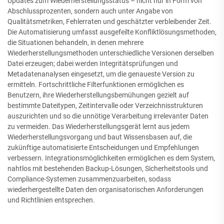
Updates zum Wiederherstellungsstatus – nicht nur in Form von
Abschlussprozenten, sondern auch unter Angabe von
Qualitätsmetriken, Fehlerraten und geschätzter verbleibender Zeit.
Die Automatisierung umfasst ausgefeilte Konfliktlösungsmethoden,
die Situationen behandeln, in denen mehrere
Wiederherstellungsmethoden unterschiedliche Versionen derselben
Datei erzeugen; dabei werden Integritätsprüfungen und
Metadatenanalysen eingesetzt, um die genaueste Version zu
ermitteln. Fortschrittliche Filterfunktionen ermöglichen es
Benutzern, ihre Wiederherstellungsbemühungen gezielt auf
bestimmte Dateitypen, Zeitintervalle oder Verzeichnisstrukturen
auszurichten und so die unnötige Verarbeitung irrelevanter Daten
zu vermeiden. Das Wiederherstellungsgerät lernt aus jedem
Wiederherstellungsvorgang und baut Wissensbasen auf, die
zukünftige automatisierte Entscheidungen und Empfehlungen
verbessern. Integrationsmöglichkeiten ermöglichen es dem System,
nahtlos mit bestehenden Backup-Lösungen, Sicherheitstools und
Compliance-Systemen zusammenzuarbeiten, sodass
wiederhergestellte Daten den organisatorischen Anforderungen
und Richtlinien entsprechen.