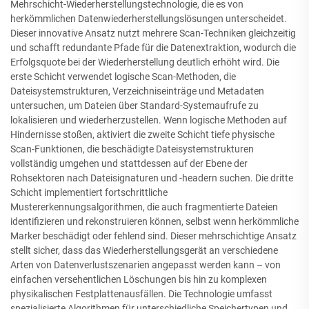
Mehrschicht-Wiederherstellungstechnologie, die es von
herkömmlichen Datenwiederherstellungslösungen unterscheidet.
Dieser innovative Ansatz nutzt mehrere Scan-Techniken gleichzeitig
und schafft redundante Pfade für die Datenextraktion, wodurch die
Erfolgsquote bei der Wiederherstellung deutlich erhöht wird. Die
erste Schicht verwendet logische Scan-Methoden, die
Dateisystemstrukturen, Verzeichniseinträge und Metadaten
untersuchen, um Dateien über Standard-Systemaufrufe zu
lokalisieren und wiederherzustellen. Wenn logische Methoden auf
Hindernisse stoßen, aktiviert die zweite Schicht tiefe physische
Scan-Funktionen, die beschädigte Dateisystemstrukturen
vollständig umgehen und stattdessen auf der Ebene der
Rohsektoren nach Dateisignaturen und -headern suchen. Die dritte
Schicht implementiert fortschrittliche
Mustererkennungsalgorithmen, die auch fragmentierte Dateien
identifizieren und rekonstruieren können, selbst wenn herkömmliche
Marker beschädigt oder fehlend sind. Dieser mehrschichtige Ansatz
stellt sicher, dass das Wiederherstellungsgerät an verschiedene
Arten von Datenverlustszenarien angepasst werden kann – von
einfachen versehentlichen Löschungen bis hin zu komplexen
physikalischen Festplattenausfällen. Die Technologie umfasst
spezialisierte Algorithmen für unterschiedliche Speichertypen und