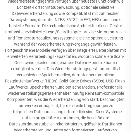
Wiederherstellungsgeräte verfügen über neueste Funktionen wie
Echtzeit-Fortschrittsüberwachung, optionale selektive
Dateiwiederherstellung sowie Kompatibilität mit zahlreichen
Dateisystemen, darunter NTFS, FAT32, exFAT, HFS+ und Linux-
basierte Formate. Die technologische Architektur dieser Geräte
umfasst spezialisierte Lese-/Schreibköpfe, präzise Motorkontrollen
und Temperaturregulierungssysteme, die eine optimale Leistung
während der Wiederherstellungsvorgänge gewährleisten.
Fortgeschrittene Modelle verfügen über integrierte Leiterplatten mit
erweiterten Verarbeitungskapazitäten, wodurch schnellere Scan-
Geschwindigkeiten und genauere Datenrekonstruktionen
ermöglicht werden. Das Wiederherstellungsgerät unterstützt
verschiedene Speichermedien, darunter herkömmliche
Festplattenlaufwerke (HDDs), Solid-State-Drives (SSDs), USB-Flash-
Laufwerke, Speicherkarten und optische Medien. Professionelle
Wiederherstellungsgeräte enthalten häufig Reinraum-kompatible
Komponenten, was die Wiederherstellung von stark beschädigten
Laufwerken ermöglicht, für die sterile Umgebungen zur
erfolgreichen Datenauslesung erforderlich sind. Diese Systeme
nutzen proprietäre Algorithmen, die beschädigte
Dateizuordnungstabellen rekonstruieren, gelöschte Partitionen
wiederherstellen und Daten von formatierten Laufwerken