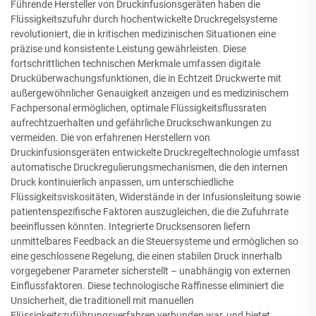
Führende Hersteller von Druckinfusionsgeräten haben die
Flüssigkeitszufuhr durch hochentwickelte Druckregelsysteme
revolutioniert, die in kritischen medizinischen Situationen eine
präzise und konsistente Leistung gewährleisten. Diese
fortschrittlichen technischen Merkmale umfassen digitale
Drucküberwachungsfunktionen, die in Echtzeit Druckwerte mit
außergewöhnlicher Genauigkeit anzeigen und es medizinischem
Fachpersonal ermöglichen, optimale Flüssigkeitsflussraten
aufrechtzuerhalten und gefährliche Druckschwankungen zu
vermeiden. Die von erfahrenen Herstellern von
Druckinfusionsgeräten entwickelte Druckregeltechnologie umfasst
automatische Druckregulierungsmechanismen, die den internen
Druck kontinuierlich anpassen, um unterschiedliche
Flüssigkeitsviskositäten, Widerstände in der Infusionsleitung sowie
patientenspezifische Faktoren auszugleichen, die die Zufuhrrate
beeinflussen könnten. Integrierte Drucksensoren liefern
unmittelbares Feedback an die Steuersysteme und ermöglichen so
eine geschlossene Regelung, die einen stabilen Druck innerhalb
vorgegebener Parameter sicherstellt – unabhängig von externen
Einflussfaktoren. Diese technologische Raffinesse eliminiert die
Unsicherheit, die traditionell mit manuellen
Flüssigkeitszuführungsverfahren verbunden war, und bietet