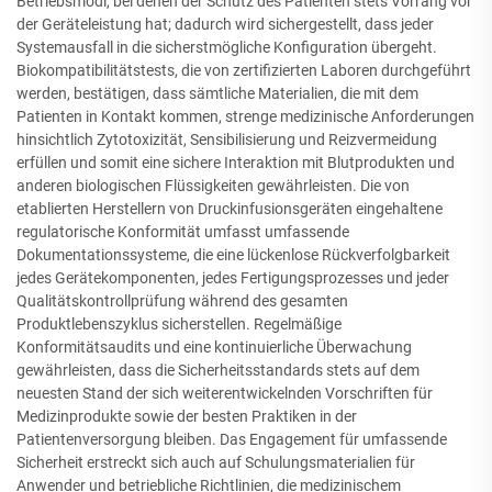
Betriebsmodi, bei denen der Schutz des Patienten stets Vorrang vor
der Geräteleistung hat; dadurch wird sichergestellt, dass jeder
Systemausfall in die sicherstmögliche Konfiguration übergeht.
Biokompatibilitätstests, die von zertifizierten Laboren durchgeführt
werden, bestätigen, dass sämtliche Materialien, die mit dem
Patienten in Kontakt kommen, strenge medizinische Anforderungen
hinsichtlich Zytotoxizität, Sensibilisierung und Reizvermeidung
erfüllen und somit eine sichere Interaktion mit Blutprodukten und
anderen biologischen Flüssigkeiten gewährleisten. Die von
etablierten Herstellern von Druckinfusionsgeräten eingehaltene
regulatorische Konformität umfasst umfassende
Dokumentationssysteme, die eine lückenlose Rückverfolgbarkeit
jedes Gerätekomponenten, jedes Fertigungsprozesses und jeder
Qualitätskontrollprüfung während des gesamten
Produktlebenszyklus sicherstellen. Regelmäßige
Konformitätsaudits und eine kontinuierliche Überwachung
gewährleisten, dass die Sicherheitsstandards stets auf dem
neuesten Stand der sich weiterentwickelnden Vorschriften für
Medizinprodukte sowie der besten Praktiken in der
Patientenversorgung bleiben. Das Engagement für umfassende
Sicherheit erstreckt sich auch auf Schulungsmaterialien für
Anwender und betriebliche Richtlinien, die medizinischem