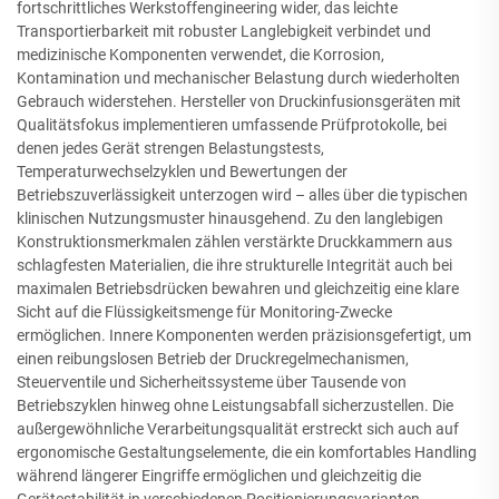
fortschrittliches Werkstoffengineering wider, das leichte
Transportierbarkeit mit robuster Langlebigkeit verbindet und
medizinische Komponenten verwendet, die Korrosion,
Kontamination und mechanischer Belastung durch wiederholten
Gebrauch widerstehen. Hersteller von Druckinfusionsgeräten mit
Qualitätsfokus implementieren umfassende Prüfprotokolle, bei
denen jedes Gerät strengen Belastungstests,
Temperaturwechselzyklen und Bewertungen der
Betriebszuverlässigkeit unterzogen wird – alles über die typischen
klinischen Nutzungsmuster hinausgehend. Zu den langlebigen
Konstruktionsmerkmalen zählen verstärkte Druckkammern aus
schlagfesten Materialien, die ihre strukturelle Integrität auch bei
maximalen Betriebsdrücken bewahren und gleichzeitig eine klare
Sicht auf die Flüssigkeitsmenge für Monitoring-Zwecke
ermöglichen. Innere Komponenten werden präzisionsgefertigt, um
einen reibungslosen Betrieb der Druckregelmechanismen,
Steuerventile und Sicherheitssysteme über Tausende von
Betriebszyklen hinweg ohne Leistungsabfall sicherzustellen. Die
außergewöhnliche Verarbeitungsqualität erstreckt sich auch auf
ergonomische Gestaltungselemente, die ein komfortables Handling
während längerer Eingriffe ermöglichen und gleichzeitig die
Gerätestabilität in verschiedenen Positionierungsvarianten