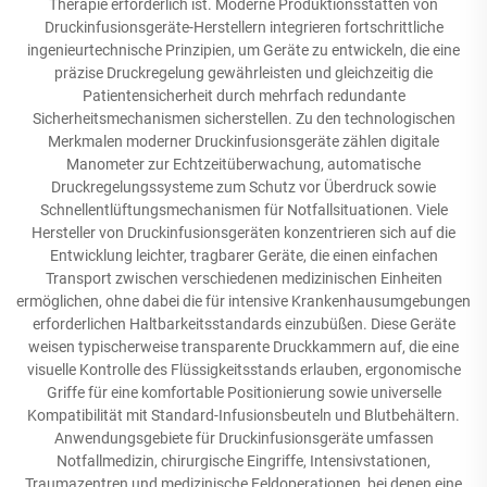
Therapie erforderlich ist. Moderne Produktionsstätten von
Druckinfusionsgeräte-Herstellern integrieren fortschrittliche
ingenieurtechnische Prinzipien, um Geräte zu entwickeln, die eine
präzise Druckregelung gewährleisten und gleichzeitig die
Patientensicherheit durch mehrfach redundante
Sicherheitsmechanismen sicherstellen. Zu den technologischen
Merkmalen moderner Druckinfusionsgeräte zählen digitale
Manometer zur Echtzeitüberwachung, automatische
Druckregelungssysteme zum Schutz vor Überdruck sowie
Schnellentlüftungsmechanismen für Notfallsituationen. Viele
Hersteller von Druckinfusionsgeräten konzentrieren sich auf die
Entwicklung leichter, tragbarer Geräte, die einen einfachen
Transport zwischen verschiedenen medizinischen Einheiten
ermöglichen, ohne dabei die für intensive Krankenhausumgebungen
erforderlichen Haltbarkeitsstandards einzubüßen. Diese Geräte
weisen typischerweise transparente Druckkammern auf, die eine
visuelle Kontrolle des Flüssigkeitsstands erlauben, ergonomische
Griffe für eine komfortable Positionierung sowie universelle
Kompatibilität mit Standard-Infusionsbeuteln und Blutbehältern.
Anwendungsgebiete für Druckinfusionsgeräte umfassen
Notfallmedizin, chirurgische Eingriffe, Intensivstationen,
Traumazentren und medizinische Feldoperationen, bei denen eine