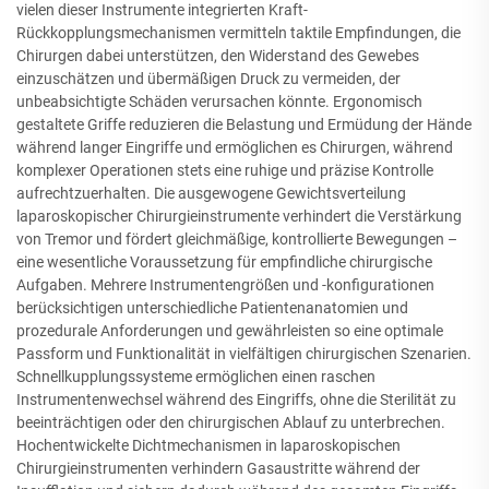
vielen dieser Instrumente integrierten Kraft-
Rückkopplungsmechanismen vermitteln taktile Empfindungen, die
Chirurgen dabei unterstützen, den Widerstand des Gewebes
einzuschätzen und übermäßigen Druck zu vermeiden, der
unbeabsichtigte Schäden verursachen könnte. Ergonomisch
gestaltete Griffe reduzieren die Belastung und Ermüdung der Hände
während langer Eingriffe und ermöglichen es Chirurgen, während
komplexer Operationen stets eine ruhige und präzise Kontrolle
aufrechtzuerhalten. Die ausgewogene Gewichtsverteilung
laparoskopischer Chirurgieinstrumente verhindert die Verstärkung
von Tremor und fördert gleichmäßige, kontrollierte Bewegungen –
eine wesentliche Voraussetzung für empfindliche chirurgische
Aufgaben. Mehrere Instrumentengrößen und -konfigurationen
berücksichtigen unterschiedliche Patientenanatomien und
prozedurale Anforderungen und gewährleisten so eine optimale
Passform und Funktionalität in vielfältigen chirurgischen Szenarien.
Schnellkupplungssysteme ermöglichen einen raschen
Instrumentenwechsel während des Eingriffs, ohne die Sterilität zu
beeinträchtigen oder den chirurgischen Ablauf zu unterbrechen.
Hochentwickelte Dichtmechanismen in laparoskopischen
Chirurgieinstrumenten verhindern Gasaustritte während der