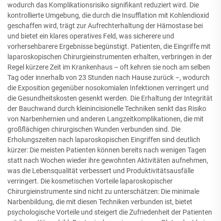
wodurch das Komplikationsrisiko signifikant reduziert wird. Die
kontrollierte Umgebung, die durch die Insufflation mit Kohlendioxid
geschaffen wird, trägt zur Aufrechterhaltung der Hämostase bei
und bietet ein klares operatives Feld, was sicherere und
vorhersehbarere Ergebnisse begünstigt. Patienten, die Eingriffe mit
laparoskopischen Chirurgieinstrumenten erhalten, verbringen in der
Regel kürzere Zeit im Krankenhaus – oft kehren sie noch am selben
Tag oder innerhalb von 23 Stunden nach Hause zurück –, wodurch
die Exposition gegenüber nosokomialen Infektionen verringert und
die Gesundheitskosten gesenkt werden. Die Erhaltung der Integrität
der Bauchwand durch kleinincisionelle Techniken senkt das Risiko
von Narbenhernien und anderen Langzeitkomplikationen, die mit
großflächigen chirurgischen Wunden verbunden sind. Die
Erholungszeiten nach laparoskopischen Eingriffen sind deutlich
kürzer: Die meisten Patienten können bereits nach wenigen Tagen
statt nach Wochen wieder ihre gewohnten Aktivitäten aufnehmen,
was die Lebensqualität verbessert und Produktivitätsausfälle
verringert. Die kosmetischen Vorteile laparoskopischer
Chirurgieinstrumente sind nicht zu unterschätzen: Die minimale
Narbenbildung, die mit diesen Techniken verbunden ist, bietet
psychologische Vorteile und steigert die Zufriedenheit der Patienten