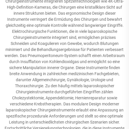
Chirurgieinstrumente integrieren Spitzentechnologien wie 4K-Ultra-
High-Definition-Kameras, die Chirurgen eine kristallklare Sicht auf
innere Strukturen bieten. Das ergonomische Design dieser
Instrumente verringert die Ermüdung des Chirurgen und bewahrt
gleichzeitig eine optimale Kontrolle während langwieriger Eingriffe.
Elektrochirurgische Funktionen, die in viele laparoskopische
Chirurgieinstrumente integriert sind, ermöglichen präzises
Schneiden und Koagulieren von Gewebe, wodurch Blutungen
minimiert und die Behandlungsergebnisse für Patienten verbessert
werden. Das Pneumoperitoneum-System schafft einen Arbeitsraum
durch Insufflation von Kohlendioxidgas und ermöglicht so eine
sichere Manipulation innerer Organe. Diese Instrumente finden
breite Anwendung in zahlreichen medizinischen Fachgebieten,
darunter Allgemeinchirurgie, Gynäkologie, Urologie und
Thoraxchirurgie. Zu den häufig mittels laparoskopischer
Chirurgieinstrumente durchgeführten Eingriffen zählen
Cholezystektomie, Appendektomie, Hernienreparatur sowie
verschiedene Krebstherapien. Das modulare Design moderner
laparoskopischer Chirurgieinstrumente erlaubt eine Anpassung an
spezifische prozedurale Anforderungen und stellt so eine optimale
Leistung in unterschiedlichsten chirurgischen Szenarien sicher.
Fortschrittliche Versiegelungstechnologien, die in diese Instrumente