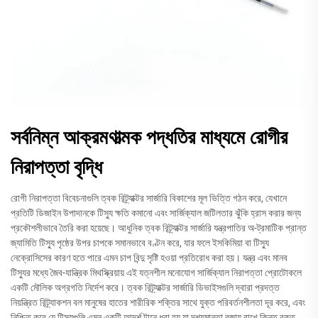
সর্বনিম্ন আক্রমণাত্মক পদ্ধতির মাধ্যমে রোগীর
নিরাপত্তা বৃদ্ধি
রোগী নিরাপত্তা বিবেচনাগুলি ত্বক রিট্র্যাক্টর সার্জারি বিকাশের মূল ভিত্তি গঠন করে, যেখানে
প্রতিটি ডিজাইন উপাদানকে টিস্যু ক্ষতি কমানো এবং সার্জিক্যাল জটিলতার ঝুঁকি হ্রাস করার জন্য
প্রকৌশলীভাবে তৈরি করা হয়েছে। আধুনিক ত্বক রিট্র্যাক্টর সার্জারি যন্ত্রপাতির অ-ট্রমাটিক প্রান্ত
জ্যামিতি টিস্যু পৃষ্ঠের উপর চাপকে সমানভাবে বণ্টন করে, যার ফলে ইসকিমিয়া বা টিস্যু
নেক্রোসিসের কারণ হতে পারে এমন চাপ বিন্দু সৃষ্টি হওয়া প্রতিরোধ করা হয়। যন্ত্র এবং মানব
টিস্যুর মধ্যে জৈব-যান্ত্রিক মিথস্ক্রিয়ায় এই যত্নশীল মনোযোগ সার্জিক্যাল নিরাপত্তা প্রোটোকলে
একটি মৌলিক অগ্রগতি নির্দেশ করে। ত্বক রিট্র্যাক্টর সার্জারি ডিভাইসগুলি দ্বারা প্রদত্ত
নিয়ন্ত্রিত রিট্র্যাকশন বল মানুষের হাতের শারীরিক শক্তির সাথে যুক্ত পরিবর্তনশীলতা দূর করে, এবং
নিশ্চিত করে যে টিস্যুগুলি এমন একটি আদর্শ টানে ধরা হয় যা দৃশ্যমানতা বজায় রাখে কিন্তু রক্ত