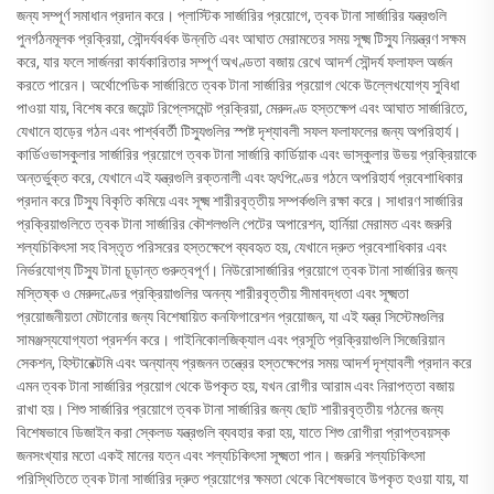
জন্য সম্পূর্ণ সমাধান প্রদান করে। প্লাস্টিক সার্জারির প্রয়োগে, ত্বক টানা সার্জারির যন্ত্রগুলি
পুনর্গঠনমূলক প্রক্রিয়া, সৌন্দর্যবর্ধক উন্নতি এবং আঘাত মেরামতের সময় সূক্ষ্ম টিস্যু নিয়ন্ত্রণ সক্ষম
করে, যার ফলে সার্জনরা কার্যকারিতার সম্পূর্ণ অখণ্ডতা বজায় রেখে আদর্শ সৌন্দর্য ফলাফল অর্জন
করতে পারেন। অর্থোপেডিক সার্জারিতে ত্বক টানা সার্জারির প্রয়োগ থেকে উল্লেখযোগ্য সুবিধা
পাওয়া যায়, বিশেষ করে জয়েন্ট রিপ্লেসমেন্ট প্রক্রিয়া, মেরুদণ্ড হস্তক্ষেপ এবং আঘাত সার্জারিতে,
যেখানে হাড়ের গঠন এবং পার্শ্ববর্তী টিস্যুগুলির স্পষ্ট দৃশ্যাবলী সফল ফলাফলের জন্য অপরিহার্য।
কার্ডিওভাসকুলার সার্জারির প্রয়োগে ত্বক টানা সার্জারি কার্ডিয়াক এবং ভাস্কুলার উভয় প্রক্রিয়াকে
অন্তর্ভুক্ত করে, যেখানে এই যন্ত্রগুলি রক্তনালী এবং হৃৎপিণ্ডের গঠনে অপরিহার্য প্রবেশাধিকার
প্রদান করে টিস্যু বিকৃতি কমিয়ে এবং সূক্ষ্ম শারীরবৃত্তীয় সম্পর্কগুলি রক্ষা করে। সাধারণ সার্জারির
প্রক্রিয়াগুলিতে ত্বক টানা সার্জারির কৌশলগুলি পেটের অপারেশন, হার্নিয়া মেরামত এবং জরুরি
শল্যচিকিৎসা সহ বিস্তৃত পরিসরের হস্তক্ষেপে ব্যবহৃত হয়, যেখানে দ্রুত প্রবেশাধিকার এবং
নির্ভরযোগ্য টিস্যু টানা চূড়ান্ত গুরুত্বপূর্ণ। নিউরোসার্জারির প্রয়োগে ত্বক টানা সার্জারির জন্য
মস্তিষ্ক ও মেরুদণ্ডের প্রক্রিয়াগুলির অনন্য শারীরবৃত্তীয় সীমাবদ্ধতা এবং সূক্ষ্মতা
প্রয়োজনীয়তা মেটানোর জন্য বিশেষায়িত কনফিগারেশন প্রয়োজন, যা এই যন্ত্র সিস্টেমগুলির
সামঞ্জস্যযোগ্যতা প্রদর্শন করে। গাইনিকোলজিক্যাল এবং প্রসূতি প্রক্রিয়াগুলি সিজেরিয়ান
সেকশন, হিস্টারেক্টমি এবং অন্যান্য প্রজনন তন্ত্রের হস্তক্ষেপের সময় আদর্শ দৃশ্যাবলী প্রদান করে
এমন ত্বক টানা সার্জারির প্রয়োগ থেকে উপকৃত হয়, যখন রোগীর আরাম এবং নিরাপত্তা বজায়
রাখা হয়। শিশু সার্জারির প্রয়োগে ত্বক টানা সার্জারির জন্য ছোট শারীরবৃত্তীয় গঠনের জন্য
বিশেষভাবে ডিজাইন করা স্কেলড যন্ত্রগুলি ব্যবহার করা হয়, যাতে শিশু রোগীরা প্রাপ্তবয়স্ক
জনসংখ্যার মতো একই মানের যত্ন এবং শল্যচিকিৎসা সূক্ষ্মতা পান। জরুরি শল্যচিকিৎসা
পরিস্থিতিতে ত্বক টানা সার্জারির দ্রুত প্রয়োগের ক্ষমতা থেকে বিশেষভাবে উপকৃত হওয়া যায়, যা