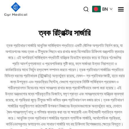
BN
ত্বক রিট্রাক্টর সার্জারি
ত্বক প্রতিধারণ সার্জারি আধুনিক সার্জিক্যাল পদ্ধতিতে একটি মৌলিক অগ্রগতি নির্দেশ করে, যা
অপারেশনের সময় ত্বক ও টিস্যুকে পিছনে ধরে রাখার জন্য বিশেষায়িত চিকিৎসা যন্ত্রপাতি ব্যবহার
করে। এই অপরিহার্য সার্জিক্যাল পদ্ধতিটি যান্ত্রিক ডিভাইস ব্যবহার করে যা নিচের গঠনগুলির
প্রতি আদর্শ দৃশ্যমানতা ও প্রবেশাধিকার সৃষ্টি করে, ফলে সার্জনরা উন্নত নিরাপত্তা ও
কার্যকারিতার সাথে নির্ভুল হস্তক্ষেপ সম্পাদন করতে পারেন। ত্বক প্রতিধারণ সার্জারির পদ্ধতিতে
বিভিন্ন ধরনের প্রতিধারক (রিট্র্যাক্টর) অন্তর্ভুক্ত রয়েছে, যেমন— স্ব-প্রতিধারণকারী, হাতে ধরার
জন্য উপযুক্ত এবং স্বয়ংক্রিয় সিস্টেম, যেগুলো প্রত্যেকে নির্দিষ্ট সার্জিক্যাল প্রয়োজন ও
শারীরস্থানগত বিবেচনার সাথে সামঞ্জস্য রাখার জন্য প্রকৌশলীভাবে নকশা করা হয়েছে। এই
উন্নত যন্ত্রগুলোর মধ্যে শরীরবৃত্তীয় ডিজাইন, মসৃণ প্রান্ত এবং সামঞ্জস্যযোগ্য যান্ত্রিক ব্যবস্থা
রয়েছে, যা প্রক্রিয়া জুড়ে টিস্যুর ক্ষতি কমিয়ে ধ্রুব প্রতিধারণ বল বজায় রাখে। ত্বক প্রতিধারণ
সার্জারির প্রযুক্তিগত কাঠামোটি উপকরণ বিজ্ঞানের উদ্ভাবনগুলোকে অন্তর্ভুক্ত করে, যেখানে
জৈব-সামঞ্জস্যপূর্ণ ধাতু ও পলিমার ব্যবহার করা হয় যা ক্ষয়রোধী এবং দীর্ঘমেয়াদী স্থায়িত্ব প্রদান
করে। আধুনিক ত্বক প্রতিধারণ সার্জারির প্রয়োগ প্লাস্টিক সার্জারি, অর্থোপেডিক প্রক্রিয়া,
কার্ডিওভাসকুলার অপারেশন এবং সাধারণ সার্জারি সহ বহু চিকিৎসা বিশেষজ্ঞতার ক্ষেত্রে বিস্তৃত।