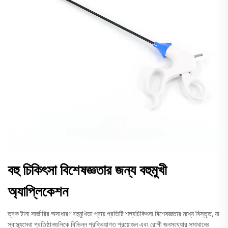
বহু চিকিৎসা বিশেষজ্ঞতার জন্য বহুমুখী
অ্যাপ্লিকেশন
ত্বক টানা সার্জারির অসাধারণ বহুমুখিতা প্রায় প্রতিটি শল্যচিকিৎসা বিশেষজ্ঞতার মধ্যে বিস্তৃত, যা
স্বাস্থ্যসেবা প্রতিষ্ঠানগুলিকে বিভিন্ন প্রক্রিয়াগত প্রয়োজন এবং রোগী জনসংখ্যার সমাধানের