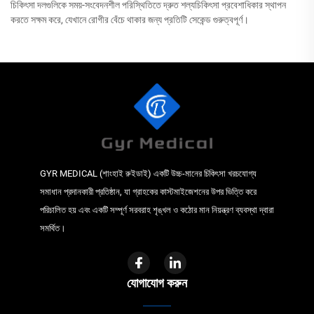
চিকিৎসা দলগুলিকে সময়-সংবেদনশীল পরিস্থিতিতে দ্রুত শল্যচিকিৎসা প্রবেশাধিকার স্থাপন
করতে সক্ষম করে, যেখানে রোগীর বেঁচে থাকার জন্য প্রতিটি সেকেন্ড গুরুত্বপূর্ণ।
GYR MEDICAL (শাংহাই রুইডাই) একটি উচ্চ-মানের চিকিৎসা খরচযোগ্য
সমাধান প্রদানকারী প্রতিষ্ঠান, যা গ্রাহকের কাস্টমাইজেশনের উপর ভিত্তি করে
পরিচালিত হয় এবং একটি সম্পূর্ণ সরবরাহ শৃঙ্খল ও কঠোর মান নিয়ন্ত্রণ ব্যবস্থা দ্বারা
সমর্থিত।
যোগাযোগ করুন