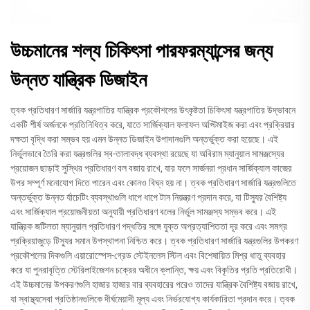
উচ্চমানের শল্য চিকিৎসা পারফরম্যান্সের জন্য
উন্নত যান্ত্রিক ডিজাইন
ত্বক প্রতিধারণ সার্জারি যন্ত্রপাতির যান্ত্রিক প্রকৌশলের উৎকৃষ্টতা চিকিৎসা যন্ত্রপাতির উদ্ভাবনে
একটি শীর্ষ অর্জনকে প্রতিনিধিত্ব করে, যাতে সার্জিক্যাল ফলাফল অপ্টিমাইজ করা এবং প্রক্রিয়ার
দক্ষতা বৃদ্ধি করা সম্ভব হয় এমন উন্নত ডিজাইন উপাদানগুলি অন্তর্ভুক্ত করা হয়েছে। এই
নির্ভুলভাবে তৈরি করা যন্ত্রগুলির স্ব-তালাবদ্ধ ব্যবস্থা রয়েছে যা অবিরাম ম্যানুয়াল সামঞ্জস্যের
প্রয়োজন ছাড়াই সুস্থির প্রতিধারণ বল বজায় রাখে, যার ফলে সার্জনরা প্রধান সার্জিক্যাল কাজের
উপর সম্পূর্ণ মনোযোগ দিতে পারেন এবং কোনও বিঘ্ন হয় না। ত্বক প্রতিধারণ সার্জারি যন্ত্রগুলিতে
অন্তর্ভুক্ত উন্নত র্যাচেটিং ব্যবস্থাগুলি ধাপে ধাপে টান নিয়ন্ত্রণ প্রদান করে, যা টিস্যুর বৈশিষ্ট্য
এবং সার্জিক্যাল প্রয়োজনীয়তা অনুযায়ী প্রতিধারণ বলের নির্ভুল সামঞ্জস্য সম্ভব করে। এই
যান্ত্রিক জটিলতা ম্যানুয়াল প্রতিধারণ পদ্ধতির সঙ্গে যুক্ত অপ্রত্যাশিততা দূর করে এবং সমগ্র
প্রক্রিয়াজুড়ে টিস্যুর সমান উপস্থাপনা নিশ্চিত করে। ত্বক প্রতিধারণ সার্জারি যন্ত্রগুলির উপকরণ
প্রকৌশলের দিকগুলি এয়ারোস্পেস-গ্রেড স্টেইনলেস স্টিল এবং বিশেষায়িত মিশ্র ধাতু ব্যবহার
করে যা পুনরাবৃত্তি স্টেরিলাইজেশন চক্রের অধীনে ক্লান্তি, ক্ষয় এবং বিকৃতির প্রতি প্রতিরোধী।
এই উচ্চমানের উপকরণগুলি হাজার হাজার বার ব্যবহারের পরেও তাদের যান্ত্রিক বৈশিষ্ট্য বজায় রাখে,
যা স্বাস্থ্যসেবা প্রতিষ্ঠানগুলিকে দীর্ঘমেয়াদী মূল্য এবং নির্ভরযোগ্য কার্যকারিতা প্রদান করে। ত্বক