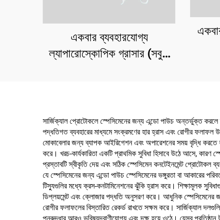
একবার
একবার ব্যবহারযোগ্য
ল্যাপারোস্কোপিক গ্রাসার (সবুজ
নব, র্যাচেটযুক্ত)
সার্জিক্যাল প্রোটোকলে স্পেসিমেনের জন্য এন্ডো পাউচ অন্তর্ভুক্ত করলে 
পদ্ধতিগত ব্যবহারের মাধ্যমে সংক্রমণের হার হ্রাস এবং রোগীর ফলাফল উন
মোকাবেলার জন্য ব্যাপক আইরিগেশন এবং অপারেশনের সময় বৃদ্ধি করতে হত। 
করে। খরচ-কার্যকারিতা একটি প্রাথমিক সুবিধা হিসাবে উঠে আসে, কারণ স্প
প্রস্তাবটি স্বীকৃতি দেয় এবং সঠিক স্পেসিমেন কনটেইনমেন্ট প্রোটোকল ব্যবহ
যে স্পেসিমেনের জন্য এন্ডো পাউচ স্পেসিমেনের ভঙ্গুরতা বা আকারের পরিবর্তন
টিস্যুগুলির মধ্যে ক্রস-কনটামিনেশনের ঝুঁকি হ্রাস করে। শিক্ষামূলক সুবিধ
ডিপ্লয়মেন্ট এবং ক্লোজার পদ্ধতি অনুসরণ করে। আধুনিক স্পেসিমেনের জন্য এ
রোগীর ফলাফলের বিস্তারিত রেকর্ড রাখতে সক্ষম করে। সার্জিক্যাল দলগুলি 
পুনরুদ্ধার আরও ভবিষ্যদ্বাণীযোগ্য এবং দক্ষ হয়ে ওঠে। যেসব প্রতিষ্ঠান 