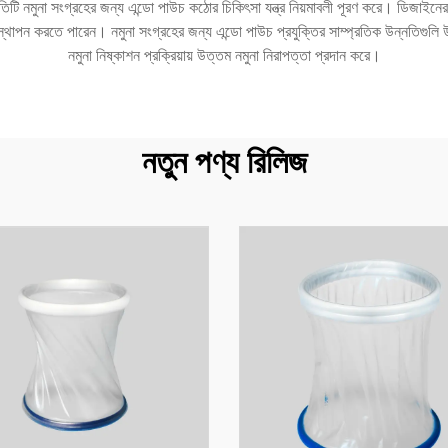
্রতিটি নমুনা সংগ্রহের জন্য এন্ডো পাউচ কঠোর চিকিৎসা যন্ত্র নিয়মাবলী পূরণ করে। ডিজাইনে
 পাউচটি স্থাপন করতে পারেন। নমুনা সংগ্রহের জন্য এন্ডো পাউচ প্রযুক্তির সাম্প্রতিক উন্নতি
নমুনা নিষ্কাশন প্রক্রিয়ায় উত্তম নমুনা নিরাপত্তা প্রদান করে।
নতুন পণ্য রিলিজ