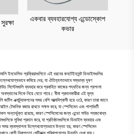
একবার ব্যবহারযোগ্য এন্ডোস্কোপ
ুরক্ষা
কভার
িনিমালি ইনভেসিভ প্রক্রিয়াগুলিতে এই ধরনের কনটেইনমেন্ট ডিভাইসগুলির
্লেখযোগ্যভাবে কমিয়ে দেয়, যা ঐতিহ্যগতভাবে সম্ভাব্য দূষণ
াউচ সিস্টেমগুলি ব্যবহার করে প্রবাহিত কাজের পদ্ধতির জন্য প্রশংসা
অবস্থানের দিকে নিয়ে যেতে পারে। বীমা প্রদানকারীরা এই মূল্য
লি জটিল এক্সট্র্যাকশনের সময় বেশি আত্মবিশ্বাসী হয়ে ওঠে, কারণ তারা জানে
েরাইল টেকনিক বজায় রাখতে সক্ষম করে, যা স্পেসিমেন এবং পার্শ্ববর্তী
্রোটোকল অন্তর্ভুক্ত রয়েছে, কারণ স্পেসিমেনের জন্য এন্ডো পাউচ সহজবোধ্য
ামগুলিকে সুবিধা প্রদান করে, যা প্রতিষ্ঠানগুলিকে ডিভাইস ব্যবহার এবং
লে সময় ব্যবস্থাপনা উল্লেখযোগ্যভাবে উন্নত হয়, কারণ স্পেসিমেন
েখানে রোগী নিরাপত্তা মেট্রিক্সে পরিমাপযোগ্য উন্নতি দেখা যায়।