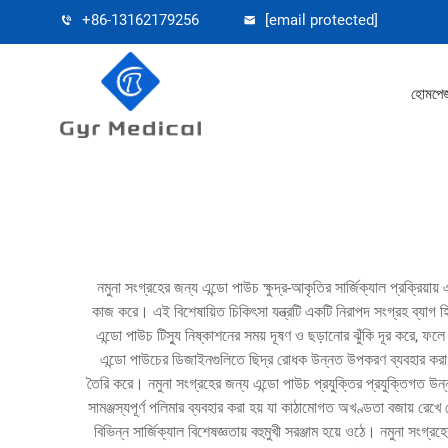
+86-13162179256
[email protected]
হোমপে
নমুনা সংগ্রহের জন্য এন্ডো পাউচ ক্ষুদ্র-আকৃতির সার্জিক্যাল প্রক্রিয়
কাজ করে। এই বিশেষায়িত চিকিৎসা যন্ত্রটি একটি নিরাপদ সংগ্রহ ব্যাগ 
এন্ডো পাউচ টিস্যু নিষ্কাশনের সময় দূষণ ও ছড়ানোর ঝুঁকি দূর করে, ফল
এন্ডো পাউচের ডিজাইনগুলিতে ছিদ্র রোধক উন্নত উপকরণ ব্যবহার করা হয় 
তৈরি করে। নমুনা সংগ্রহের জন্য এন্ডো পাউচ প্রযুক্তির প্রযুক্তিগত উন্নত
সামঞ্জস্যপূর্ণ পলিমার ব্যবহার করা হয় যা কাঠামোগত অখণ্ডতা বজায় রেখ
বিভিন্ন সার্জিক্যাল বিশেষজ্ঞতায় বহুমুখী সরঞ্জাম হয়ে ওঠে। নমুনা সংগ্রহ