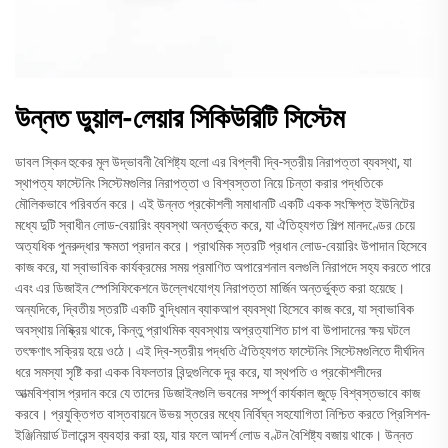
উন্নত ডুয়াল-লেয়ার সিকিউরিটি সিস্টেম
ডাবল স্কিন হুকের মূল উদ্ভাবনী বৈশিষ্ট্য হলো এর বিপ্লবী দ্বি-স্তরীয় নিরাপত্তা ব্যবস্থা, যা
স্থাপত্য ফাস্টেনিং সিস্টেমগুলির নিরাপত্তা ও বিশ্বস্ততা নিয়ে চিন্তা করার পদ্ধতিকে
মৌলিকভাবে পরিবর্তন করে। এই উন্নত প্রকৌশলী সমাধানটি একটি একক সংক্ষিপ্ত ইউনিটের
মধ্যে দুটি স্বাধীন লোড-বেয়ারিং ব্যবস্থা অন্তর্ভুক্ত করে, যা ঐতিহ্যগত শিল্প মানদণ্ডের চেয়ে
অত্যধিক পুনরুদ্ধার ক্ষমতা প্রদান করে। প্রাথমিক স্তরটি প্রধান লোড-বেয়ারিং উপাদান হিসেবে
কাজ করে, যা স্বাভাবিক কার্যক্রমের সময় প্রমাণিত অপারেশনাল বলগুলি নিরাপদে সহ্য করতে পারে
এবং এর ডিজাইন স্পেসিফিকেশনে উল্লেখযোগ্য নিরাপত্তা মার্জিন অন্তর্ভুক্ত করা হয়েছে।
অন্যদিকে, দ্বিতীয় স্তরটি একটি বুদ্ধিমান ব্যাকআপ ব্যবস্থা হিসেবে কাজ করে, যা স্বাভাবিক
অবস্থায় নিষ্ক্রিয় থাকে, কিন্তু প্রাথমিক ব্যবস্থায় অপ্রত্যাশিত চাপ বা উপাদানের ক্ষয় ঘটলে
তৎক্ষণাৎ সক্রিয় হয়ে ওঠে। এই দ্বি-স্তরীয় পদ্ধতি ঐতিহ্যগত ফাস্টেনিং সিস্টেমগুলিতে দীর্ঘদিন
ধরে সমস্যা সৃষ্টি করা একক বিফলতার বিন্দুগুলিকে দূর করে, যা স্থপতি ও প্রকৌশলীদের
আত্মবিশ্বাস প্রদান করে যে তাদের ডিজাইনগুলি ভবনের সম্পূর্ণ কার্যকাল জুড়ে বিশ্বস্তভাবে কাজ
করবে। প্রযুক্তিগত বাস্তবায়নে উভয় স্তরের মধ্যে নির্বিঘ্ন সহযোগিতা নিশ্চিত করতে প্রিসিশন-
ইঞ্জিনিয়ার্ড টলারেন্স ব্যবহার করা হয়, যার ফলে আদর্শ লোড বণ্টন বৈশিষ্ট্য বজায় থাকে। উন্নত