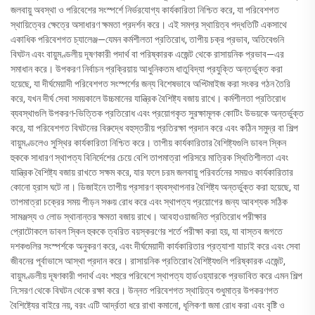
জলবায়ু অবস্থা ও পরিবেশের সংস্পর্শে নির্ভরযোগ্য কার্যকারিতা নিশ্চিত করে, যা পরিবেশগত
স্থায়িত্বের ক্ষেত্রে অসাধারণ ক্ষমতা প্রদর্শন করে। এই সমগ্র স্থায়িত্ব পদ্ধতিটি একসাথে
একাধিক পরিবেশগত চ্যালেঞ্জ—যেমন কর্মশীলতা প্রতিরোধ, তাপীয় চক্র প্রভাব, অতিবেগুনি
বিঘটন এবং বায়ুমণ্ডলীয় দূষণকারী পদার্থ বা পরিষ্কারক এজেন্ট থেকে রাসায়নিক প্রভাব—এর
সমাধান করে। উপকরণ নির্বাচন প্রক্রিয়ায় আধুনিকতম ধাতুবিদ্যা প্রযুক্তি অন্তর্ভুক্ত করা
হয়েছে, যা দীর্ঘমেয়াদী পরিবেশগত সংস্পর্শের জন্য বিশেষভাবে অপ্টিমাইজ করা সংকর গঠন তৈরি
করে, যখন দীর্ঘ সেবা সময়কালে উচ্চমানের যান্ত্রিক বৈশিষ্ট্য বজায় রাখে। কর্মশীলতা প্রতিরোধ
ব্যবস্থাগুলি উপকরণ-ভিত্তিক প্রতিরোধ এবং প্রয়োগকৃত সুরক্ষামূলক কোটিং উভয়কে অন্তর্ভুক্ত
করে, যা পরিবেশগত বিঘটনের বিরুদ্ধে বহুস্তরীয় প্রতিরক্ষা প্রদান করে এবং কঠিন সমুদ্র বা শিল্প
বায়ুমণ্ডলেও সুস্থির কার্যকারিতা নিশ্চিত করে। তাপীয় কার্যকারিতার বৈশিষ্ট্যগুলি ডাবল স্কিন
হুককে সাধারণ স্থাপত্য বিনির্দেশের চেয়ে বেশি তাপমাত্রা পরিসরে মাত্রিক স্থিতিশীলতা এবং
যান্ত্রিক বৈশিষ্ট্য বজায় রাখতে সক্ষম করে, যার ফলে চরম জলবায়ু পরিবর্তনের সময়ও কার্যকারিতার
কোনো হ্রাস ঘটে না। ডিজাইনে তাপীয় প্রসারণ ব্যবস্থাপনার বৈশিষ্ট্য অন্তর্ভুক্ত করা হয়েছে, যা
তাপমাত্রা চক্রের সময় পীড়ন সঞ্চয় রোধ করে এবং স্থাপত্য প্রয়োগের জন্য আবশ্যক সঠিক
সামঞ্জস্য ও লোড স্থানান্তর ক্ষমতা বজায় রাখে। আবহাওয়াজনিত প্রতিরোধ পরীক্ষার
প্রোটোকলে ডাবল স্কিন হুককে ত্বরিত বয়স্করণের শর্তে পরীক্ষা করা হয়, যা বাস্তব জগতে
দশকগুলির সংস্পর্শকে অনুকরণ করে, এবং দীর্ঘমেয়াদী কার্যকারিতার প্রত্যাশা যাচাই করে এবং সেবা
জীবনের পূর্বাভাসে আস্থা প্রদান করে। রাসায়নিক প্রতিরোধ বৈশিষ্ট্যগুলি পরিষ্কারক এজেন্ট,
বায়ুমণ্ডলীয় দূষণকারী পদার্থ এবং শহুরে পরিবেশে স্থাপত্য হার্ডওয়্যারকে প্রভাবিত করে এমন শিল্প
নি:সরণ থেকে বিঘটন থেকে রক্ষা করে। উন্নত পরিবেশগত স্থায়িত্ব শুধুমাত্র উপকরণগত
বৈশিষ্ট্যের বাইরে নয়, বরং এটি আর্দ্রতা ধরে রাখা কমানো, ধূলিকণা জমা রোধ করা এবং বৃষ্টি ও