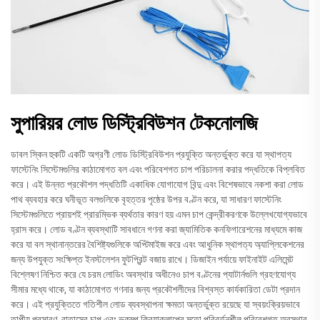
সুপারিয়র লোড ডিস্ট্রিবিউশন টেকনোলজি
ডাবল স্কিন হুকটি একটি অগ্রণী লোড ডিস্ট্রিবিউশন প্রযুক্তি অন্তর্ভুক্ত করে যা স্থাপত্য
ফাস্টেনিং সিস্টেমগুলির কাঠামোগত বল এবং পরিবেশগত চাপ পরিচালনা করার পদ্ধতিকে বিপ্লবিত
করে। এই উন্নত প্রকৌশল পদ্ধতিটি একাধিক যোগাযোগ বিন্দু এবং বিশেষভাবে নকশা করা লোড
পাথ ব্যবহার করে ঘনীভূত বলগুলিকে বৃহত্তর পৃষ্ঠের উপর বণ্টন করে, যা সাধারণ ফাস্টেনিং
সিস্টেমগুলিতে প্রায়শই প্রারম্ভিক ব্যর্থতার কারণ হয় এমন চাপ কেন্দ্রীকরণকে উল্লেখযোগ্যভাবে
হ্রাস করে। লোড বণ্টন ব্যবস্থাটি সাবধানে গণনা করা জ্যামিতিক কনফিগারেশনের মাধ্যমে কাজ
করে যা বল স্থানান্তরের বৈশিষ্ট্যগুলিকে অপ্টিমাইজ করে এবং আধুনিক স্থাপত্য অ্যাপ্লিকেশনের
জন্য উপযুক্ত সংক্ষিপ্ত ইনস্টলেশন ফুটপ্রিন্ট বজায় রাখে। ডিজাইন পর্যায়ে ফাইনাইট এলিমেন্ট
বিশ্লেষণ নিশ্চিত করে যে চরম লোডিং অবস্থার অধীনেও চাপ বণ্টনের প্যাটার্নগুলি গ্রহণযোগ্য
সীমার মধ্যে থাকে, যা কাঠামোগত গণনার জন্য প্রকৌশলীদের বিশ্বস্ত কার্যকারিতা ডেটা প্রদান
করে। এই প্রযুক্তিতে গতিশীল লোড ব্যবস্থাপনা ক্ষমতা অন্তর্ভুক্ত রয়েছে যা স্বয়ংক্রিয়ভাবে
তাপীয় প্রসারণ, বাতাসের চাপ এবং ভূকম্প ক্রিয়াকলাপের মতো পরিবর্তনশীল পরিবেশগত অবস্থার