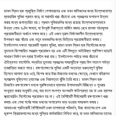
ডাবল স্কিন হুক প্রযুক্তি নির্মাণ পেশাদারদের এবং ভবন মালিকদের জন্য উল্লেখযোগ্য
ব্যবহারিক সুবিধা প্রদান করে, যা সরাসরি খরচ বাঁচানো এবং প্রকল্পের ফলাফল উন্নত
করার মধ্যে রূপান্তরিত হয়। প্রধান সুবিধাগুলির মধ্যে রয়েছে উল্লেখযোগ্যভাবে
উন্নত লোড বণ্টন ক্ষমতা, যা উৎকৃষ্ট নিরাপত্তা মার্জিন বজায় রেখে হালকা গঠনমূলক
প্রয়োজনীয়তা অর্জনে সক্ষম করে। এই ওজন হ্রাস নির্মাণকালীন উল্লেখযোগ্য
উপকরণ খরচ বাঁচায় এবং নতুন ভবনগুলির জন্য ভিত্তির প্রয়োজনীয়তা কমায়।
ইনস্টলেশন দক্ষতা আরেকটি প্রধান সুবিধা, কারণ ডাবল স্কিন হুক সিস্টেমের জন্য
ন্যূনতম বিশেষায়িত সরঞ্জাম প্রয়োজন হয় এবং এটি বিস্তৃত অতিরিক্ত প্রশিক্ষণ ছাড়াই
সাধারণ নির্মাণ দল দ্বারা ইনস্টল করা যায়। ইনস্টলেশন পর্যায়ে সময় বাঁচানো
ঐতিহ্যগত ফাস্টেনিং পদ্ধতির তুলনায় প্রকল্পের সময়সূচীকে প্রায় বিশ শতাংশ পর্যন্ত
ত্বরান্বিত করতে পারে। রক্ষণাবেক্ষণের সুবিধা একটি অত্যন্ত গুরুত্বপূর্ণ সুবিধা
হিসেবে আলাদা হয়ে ওঠে, বিশেষ করে উচ্চ-উচ্চতার ভবনের ক্ষেত্রে, যেখানে বহিরাগত
অ্যাক্সেস যুক্তিগত চ্যালেঞ্জ এবং নিরাপত্তা ঝুঁকি তৈরি করে। ডাবল স্কিন হুক
ডিজাইন রক্ষণাবেক্ষণ দলকে সুরক্ষিতভাবে ফ্যাসাড উপাদানগুলি বিচ্ছিন্ন ও পুনরায়
সংযুক্ত করার অনুমতি দেয়, যার ফলে সংলগ্ন অংশগুলি ক্ষতিগ্রস্ত হয় না এবং ব্যাপক
স্ক্যাফোল্ডিং সিস্টেমের প্রয়োজন হয় না। এই বৈশিষ্ট্যটি দীর্ঘমেয়াদী রক্ষণাবেক্ষণ খরচ
কমায় এবং সেবা পর্বের সময় ভবনের অপারেশন বন্ধ হওয়ার সময়কাল কমায়।
আবহাওয়া প্রতিরোধী বৈশিষ্ট্যগুলি চরম তাপমাত্রা পরিবর্তন, উচ্চ বাতাসের চাপ এবং
ভূকম্প ক্রিয়াকলাপের মধ্যে সুস্থির কার্যকারিতা নিশ্চিত করে, যা ভবন মালিকদের তাদের