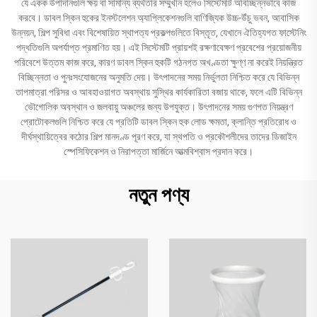
যে একক উপাদানগুলি ক্ষয় বা সামান্য ব্যর্থতার সম্মুখীন হলেও সিস্টেমটি অবিচ্ছিন্নভাবে কাজ
করবে। ডাবল স্কিন হুকের ইনস্টলেশন অ্যাপ্লিকেশনগুলি বাণিজ্যিক উচ্চ-উঁচু ভবন, আবাসিক
উন্নয়ন, শিল্প সুবিধা এবং বিশেষায়িত স্থাপত্য প্রকল্পগুলিতে বিস্তৃত, যেখানে ঐতিহ্যগত ফাস্টেনিং
পদ্ধতিগুলি অপর্যাপ্ত প্রমাণিত হয়। এই সিস্টেমটি প্রায়শই রক্ষণাবেক্ষণ প্রবেশের প্রয়োজনীয়
পরিবেশে উত্তম কাজ করে, কারণ ডাবল স্কিন হুকটি গঠনগত অখণ্ডতা ক্ষুণ্ণ না করেই নিয়ন্ত্রিত
বিচ্ছিন্নতা ও পুনঃসংযোজনের অনুমতি দেয়। উৎপাদনের সময় নির্ভুলতা নিশ্চিত করে যে বিভিন্ন
তাপমাত্রা পরিসর ও আবহাওয়াগত অবস্থায় সুস্থির কার্যকারিতা বজায় থাকে, ফলে এটি বিভিন্ন
ভৌগোলিক অবস্থান ও জলবায়ু অঞ্চলের জন্য উপযুক্ত। উৎপাদনের সময় গুণগত নিয়ন্ত্রণ
প্রোটোকলগুলি নিশ্চিত করে যে প্রতিটি ডাবল স্কিন হুক লোড ক্ষমতা, ক্লান্তি প্রতিরোধ ও
দীর্ঘস্থায়িত্বের কঠোর শিল্প মানদণ্ড পূরণ করে, যা স্থপতি ও প্রকৌশলীদের তাদের ডিজাইন
স্পেসিফিকেশন ও নিরাপত্তা মার্জিনে আত্মবিশ্বাস প্রদান করে।
নতুন পণ্য