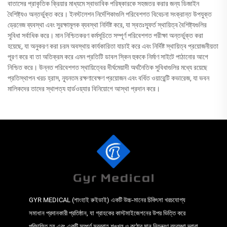
বাতাসের প্রাকৃতিক ক্রিয়ার মাধ্যমে স্বাভাবিক পরিষ্কারকে সহজতর করার জন্য ডিজাইন
বৈশিষ্ট্যও অন্তর্ভুক্ত করে। ইনস্টলেশন নির্দেশিকাগুলি পরিবেশগত বিবেচনা সংক্রান্ত উপযুক্ত
ড্রেনেজ ব্যবস্থা এবং সুরক্ষামূলক ব্যবস্থা নির্দিষ্ট করে, যা স্বতঃস্ফূর্ত স্থায়িত্ব বৈশিষ্ট্যগুলির
সুবিধা সর্বাধিক করে। মান নিশ্চিতকরণ কর্মসূচিতে সম্পূর্ণ পরিবেশগত পরীক্ষা অন্তর্ভুক্ত করা
হয়েছে, যা অনুকরণ করা চরম অবস্থায় কার্যকারিতা যাচাই করে এবং নির্দিষ্ট স্থায়িত্ব প্রয়োজনীয়তা
পূরণ করে বা তা অতিক্রম করে এমন প্রতিটি ডাবল স্কিন হুককে নির্মাণ সাইটে পাঠানোর আগে
নিশ্চিত করে। উন্নত পরিবেশগত স্থায়িত্বের দীর্ঘমেয়াদী অর্থনৈতিক সুবিধাগুলির মধ্যে রয়েছে
প্রতিস্থাপন খরচ হ্রাস, ন্যূনতম রক্ষণাবেক্ষণ প্রয়োজন এবং বর্ধিত ওয়ারেন্টি কভারেজ, যা ভবন
মালিকদের তাদের স্থাপত্য হার্ডওয়্যার বিনিয়োগে আস্থা প্রদান করে।
GYR MEDICAL (শাংহাই রুইডাই) একটি উচ্চ-মানের চিকিৎসা খরচযোগ্য
সমাধান প্রদানকারী প্রতিষ্ঠান, যা গ্রাহকের কাস্টমাইজেশনের উপর ভিত্তি করে
পরিচালিত হয় এবং একটি সম্পূর্ণ সরবরাহ শৃঙ্খল ও কঠোর মান নিয়ন্ত্রণ ব্যবস্থা দ্বারা