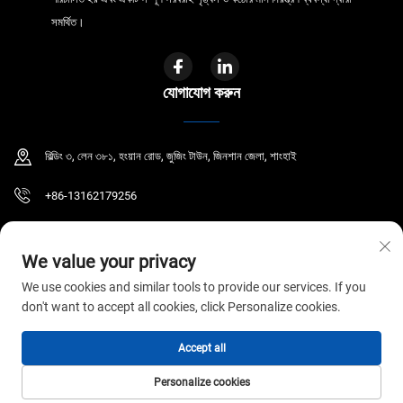
সমর্থিত।
যোগাযোগ করুন
বিল্ডিং ৩, লেন ৩৮১, হংয়ান রোড, জুজিং টাউন, জিনশান জেলা, শাংহাই
+86-13162179256
[email protected]
We value your privacy
We use cookies and similar tools to provide our services. If you
don't want to accept all cookies, click Personalize cookies.
কপিরাইট © ২০২৬ জিওয়াইআর মেডিকেল কো., লিমিটেড। সর্বস্বত্ব সংরক্ষিত।
গোপনীয়তা নীতি
Accept all
Personalize cookies