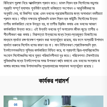
বিনিয়োগ সুরক্ষা নিয়ে আত্মবিশ্বাস প্রদান করে। ডাবল স্কিন হুক সিস্টেমের মডুলার
প্রকৃতি সম্পূর্ণ ফ্যাসাড পুনর্নির্মাণ ছাড়াই ভবিষ্যতে সংশোধন ও আধুনিকীকরণের
অনুমতি দেয়, যা বিকশিত হচ্ছে এমন ভবনের প্রয়োজনীয়তার জন্য অসাধারণ নমনীয়তা
প্রদান করে। শক্তি দক্ষতার সুবিধাগুলি ডাবল স্কিন হুক মাউন্টিং সিস্টেমের উন্নত
তাপীয় কার্যকারিতা থেকে উদ্ভূত হয়, যা তাপীয় ব্রিজিং কমায় এবং ভবনের আবরণ
কার্যকারিতা উন্নত করে। এই উন্নতি ভবনের পূর্ণ অপারেশন জীবন জুড়ে তাপীয় ও
শীতলীকরণ খরচ কমায়। নিরাপত্তা উন্নয়নের মধ্যে দ্বৈত-স্তরযুক্ত ডিজাইনের
মাধ্যমে ব্যর্থতা রক্ষণাবেক্ষণ প্রদান করা অন্তর্ভুক্ত রয়েছে, যার ফলে অস্থায়ী উপাদান
ব্যর্থতা গুরুতর সিস্টেম ধসের কারণ হয় না। মান নিশ্চিতকরণ প্রোটোকলগুলি বৃহৎ
ইনস্টলেশনগুলিতে সুস্থির কার্যকারিতা নিশ্চিত করে, যা প্রায়শই ফিল্ড-ফ্যাব্রিকেটেড
সংযোগ সিস্টেমগুলির সাথে যুক্ত পরিবর্তনশীলতা দূর করে। পরিবেশগত টেকসইতার
সুবিধাগুলির মধ্যে ইনস্টলেশনের সময় উপকরণ বর্জ্য কমানো এবং ভবনের সংস্কার বা
ভাঙ্গার কাজের সময় উপাদানগুলির পুনঃব্যবহারের সম্ভাবনা অন্তর্ভুক্ত রয়েছে।
কার্যকর পরামর্শ
05