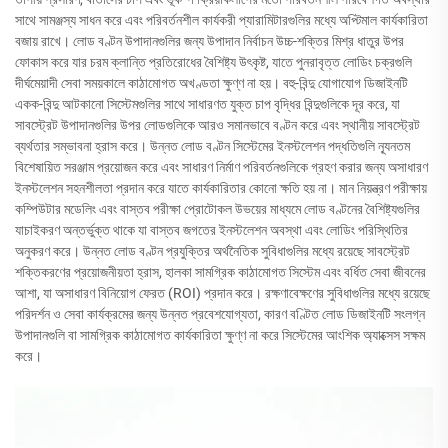
সাথে সামঞ্জস্য সাধন করে এবং পরিবর্তনশীল কার্যকরী প্যারামিটারগুলির মধ্যে অপ্টিমাল কার্যকারিতা
বজায় রাখে। লোড বণ্টন উপাদানগুলির জন্য উপাদান নির্বাচন উচ্চ-শক্তির মিশ্র ধাতুর উপর
ফোকাস করে যার চরম ক্লান্তি প্রতিরোধের বৈশিষ্ট্য উৎকৃষ্ট, যাতে পুনরাবৃত্ত লোডিং চক্রগুলি
দীর্ঘমেয়াদী সেবা সময়কালে কাঠামোগত অখণ্ডতা ক্ষুণ্ণ না হয়। বহু-বিন্দু যোগাযোগ ডিজাইনটি
একক-বিন্দু আটকানো সিস্টেমগুলির সাথে সাধারণত যুক্ত চাপ বৃদ্ধির বিন্দুগুলিকে দূর করে, যা
সাবস্ট্রেট উপাদানগুলির উপর লোডগুলিকে আরও সমানভাবে বণ্টন করে এবং স্থানীয় সাবস্ট্রেট
ব্যর্থতার সম্ভাবনা হ্রাস করে। উন্নত লোড বণ্টন সিস্টেমের ইনস্টলেশন পদ্ধতিগুলি ন্যূনতম
বিশেষায়িত সরঞ্জাম প্রয়োজন করে এবং সাধারণ নির্মাণ পরিবর্তনগুলিকে গ্রহণ করার জন্য অসাধারণ
ইনস্টলেশন সহনশীলতা প্রদান করে যাতে কার্যকারিতার কোনো ক্ষতি হয় না। মান নিয়ন্ত্রণ পরীক্ষায়
কম্পিউটার মডেলিং এবং বাস্তব পরীক্ষা প্রোটোকল উভয়ের মাধ্যমে লোড বণ্টনের বৈশিষ্ট্যগুলির
যাচাইকরণ অন্তর্ভুক্ত থাকে যা বাস্তব জগতের ইনস্টলেশন অবস্থা এবং লোডিং পরিস্থিতির
অনুকরণ করে। উন্নত লোড বণ্টন প্রযুক্তির অর্থনৈতিক সুবিধাগুলির মধ্যে রয়েছে সাবস্ট্রেট
শক্তিকরণের প্রয়োজনীয়তা হ্রাস, হালকা সামগ্রিক কাঠামোগত সিস্টেম এবং বর্ধিত সেবা জীবনের
আশা, যা অসাধারণ বিনিয়োগ ফেরত (ROI) প্রদান করে। রক্ষণাবেক্ষণের সুবিধাগুলির মধ্যে রয়েছে
পরিদর্শন ও সেবা কার্যক্রমের জন্য উন্নত প্রবেশযোগ্যতা, কারণ বণ্টিত লোড ডিজাইনটি সংলগ্ন
উপাদানগুলি বা সামগ্রিক কাঠামোগত কার্যকারিতা ক্ষুণ্ণ না করে সিস্টেমের আংশিক অ্যাক্সেস সক্ষম
করে।