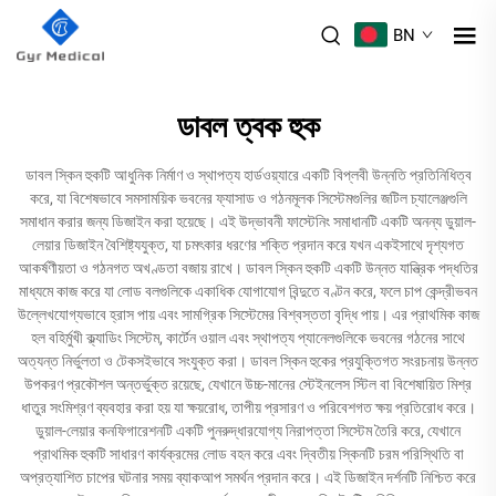
BN
ডাবল ত্বক হুক
ডাবল স্কিন হুকটি আধুনিক নির্মাণ ও স্থাপত্য হার্ডওয়্যারে একটি বিপ্লবী উন্নতি প্রতিনিধিত্ব
করে, যা বিশেষভাবে সমসাময়িক ভবনের ফ্যাসাড ও গঠনমূলক সিস্টেমগুলির জটিল চ্যালেঞ্জগুলি
সমাধান করার জন্য ডিজাইন করা হয়েছে। এই উদ্ভাবনী ফাস্টেনিং সমাধানটি একটি অনন্য ডুয়াল-
লেয়ার ডিজাইন বৈশিষ্ট্যযুক্ত, যা চমৎকার ধরণের শক্তি প্রদান করে যখন একইসাথে দৃশ্যগত
আকর্ষণীয়তা ও গঠনগত অখণ্ডতা বজায় রাখে। ডাবল স্কিন হুকটি একটি উন্নত যান্ত্রিক পদ্ধতির
মাধ্যমে কাজ করে যা লোড বলগুলিকে একাধিক যোগাযোগ বিন্দুতে বণ্টন করে, ফলে চাপ কেন্দ্রীভবন
উল্লেখযোগ্যভাবে হ্রাস পায় এবং সামগ্রিক সিস্টেমের বিশ্বস্ততা বৃদ্ধি পায়। এর প্রাথমিক কাজ
হল বহির্মুখী ক্ল্যাডিং সিস্টেম, কার্টেন ওয়াল এবং স্থাপত্য প্যানেলগুলিকে ভবনের গঠনের সাথে
অত্যন্ত নির্ভুলতা ও টেকসইভাবে সংযুক্ত করা। ডাবল স্কিন হুকের প্রযুক্তিগত সংরচনায় উন্নত
উপকরণ প্রকৌশল অন্তর্ভুক্ত রয়েছে, যেখানে উচ্চ-মানের স্টেইনলেস স্টিল বা বিশেষায়িত মিশ্র
ধাতুর সংমিশ্রণ ব্যবহার করা হয় যা ক্ষয়রোধ, তাপীয় প্রসারণ ও পরিবেশগত ক্ষয় প্রতিরোধ করে।
ডুয়াল-লেয়ার কনফিগারেশনটি একটি পুনরুদ্ধারযোগ্য নিরাপত্তা সিস্টেম তৈরি করে, যেখানে
প্রাথমিক হুকটি সাধারণ কার্যক্রমের লোড বহন করে এবং দ্বিতীয় স্কিনটি চরম পরিস্থিতি বা
অপ্রত্যাশিত চাপের ঘটনার সময় ব্যাকআপ সমর্থন প্রদান করে। এই ডিজাইন দর্শনটি নিশ্চিত করে